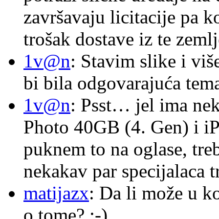
završavaju licitacije pa k
trošak dostave iz te zemlj
1v@n
: Stavim slike i vi
bi bila odgovarajuća tema
1v@n
: Psst… jel ima ne
Photo 40GB (4. Gen) i i
puknem to na oglase, tre
nekakav par specijalaca
matijazx
: Da li može u k
o tome? :-)