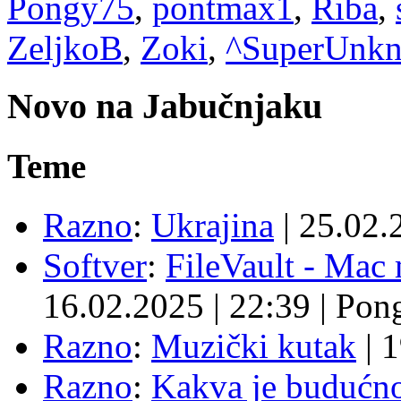
Pongy75
,
pontmax1
,
Riba
,
ZeljkoB
,
Zoki
,
^SuperUnk
Novo na Jabučnjaku
Teme
Razno
:
Ukrajina
|
25.02.
Softver
:
FileVault - Ma
16.02.2025
|
22:39
|
Pon
Razno
:
Muzički kutak
|
1
Razno
:
Kakva je budućno