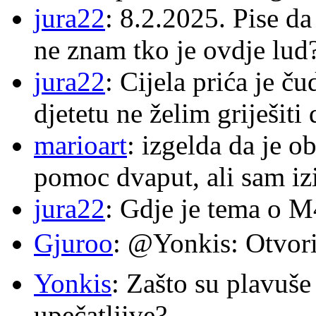
jura22
: 8.2.2025. Pise d
ne znam tko je ovdje lud
jura22
: Cijela prića je č
djetetu ne želim griješiti
marioart
: izgelda da je o
pomoc dvaput, ali sam izi
jura22
: Gdje je tema o 
Gjuroo
: @Yonkis: Otvori
Yonkis
: Zašto su plavuše
upečatljive?