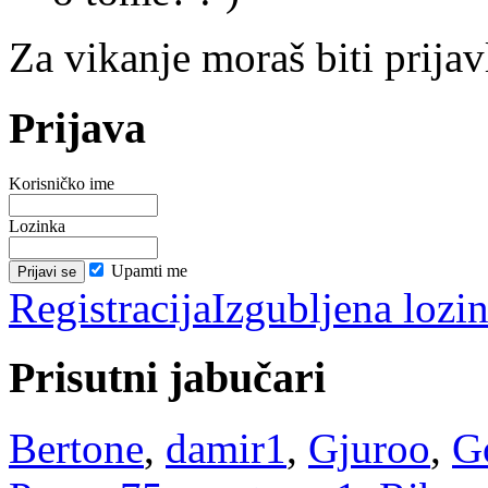
Za vikanje moraš biti prijav
Prijava
Korisničko ime
Lozinka
Upamti me
Registracija
Izgubljena lozi
Prisutni jabučari
Bertone
,
damir1
,
Gjuroo
,
G