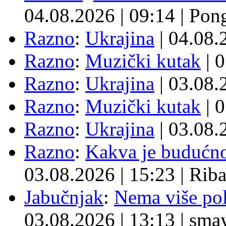
04.08.2026
|
09:14
|
Pon
Razno
:
Ukrajina
| 04.08
Razno
:
Muzički kutak
| 
Razno
:
Ukrajina
| 03.08
Razno
:
Muzički kutak
| 
Razno
:
Ukrajina
| 03.08
Razno
:
Kakva je budućno
03.08.2026
|
15:23
|
Rib
Jabučnjak
:
Nema više pol
03.08.2026
|
13:13
|
sma