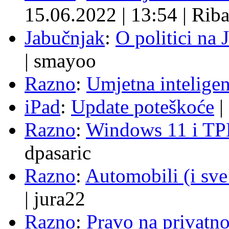
15.06.2022
|
13:54
|
Rib
Jabučnjak
:
O politici na 
|
smayoo
Razno
:
Umjetna inteligen
iPad
:
Update poteškoće
|
Razno
:
Windows 11 i TP
dpasaric
Razno
:
Automobili (i sve
|
jura22
Razno
:
Pravo na privatno