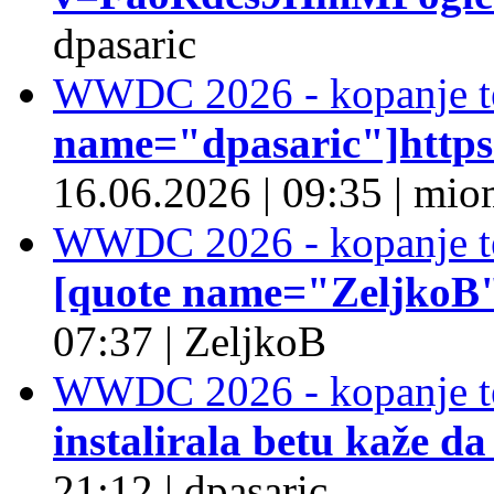
dpasaric
WWDC 2026 - kopanje t
name="dpasaric"]https:/
16.06.2026
|
09:35
|
mio
WWDC 2026 - kopanje t
[quote name="ZeljkoB"]
07:37
|
ZeljkoB
WWDC 2026 - kopanje t
instalirala betu kaže da
21:12
|
dpasaric