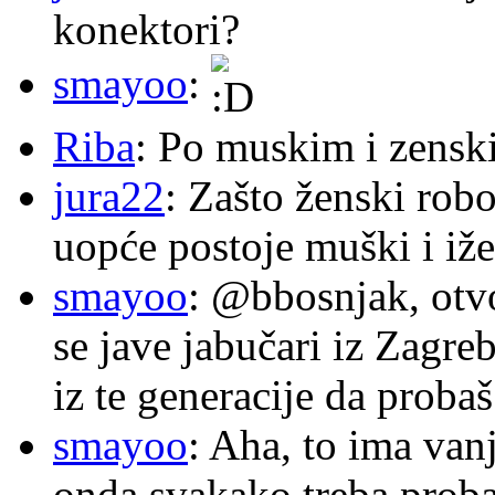
konektori?
smayoo
:
Riba
: Po muskim i zensk
jura22
: Zašto ženski robo
uopće postoje muški i iže
smayoo
: @bbosnjak, otvo
se jave jabučari iz Zagre
iz te generacije da proba
smayoo
: Aha, to ima van
onda svakako treba proba