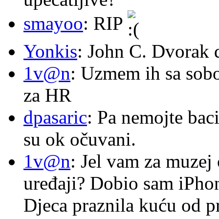
smayoo
: RIP
Yonkis
: John C. Dvorak 
1v@n
: Uzmem ih sa sob
za HR
dpasaric
: Pa nemojte baci
su ok očuvani.
1v@n
: Jel vam za muzej
uređaji? Dobio sam iPhone
Djeca praznila kuću od p