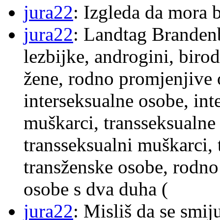
jura22
: Izgleda da mora b
jura22
: Landtag Brandenb
lezbijke, androgini, biro
žene, rodno promjenjive 
interseksualne osobe, int
muškarci, transseksualne 
transseksualni muškarci,
transženske osobe, rodno
osobe s dva duha (
jura22
: Misliš da se smij