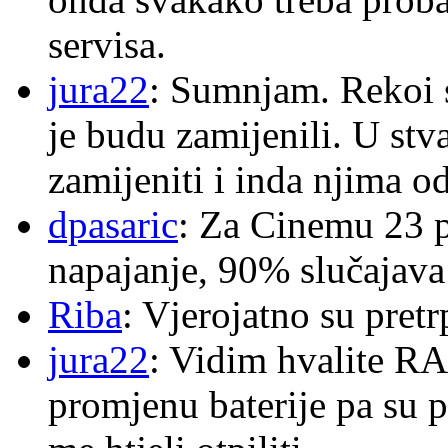
servisa.
jura22
: Sumnjam. Rekoi s
je budu zamijenili. U stva
zamijeniti i inda njima o
dpasaric
: Za Cinemu 23 p
napajanje, 90% slučajava
Riba
: Vjerojatno su pretr
jura22
: Vidim hvalite RA
promjenu baterije pa su p