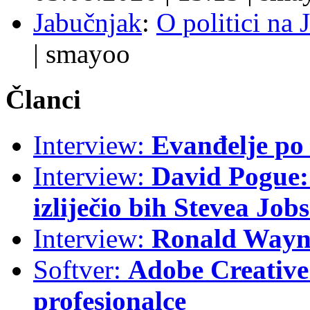
Jabučnjak
:
O politici na 
|
smayoo
Članci
Interview:
Evanđelje p
Interview:
David Pogue: 
izliječio bih Stevea Job
Interview:
Ronald Wayne
Softver:
Adobe Creative 
profesionalce