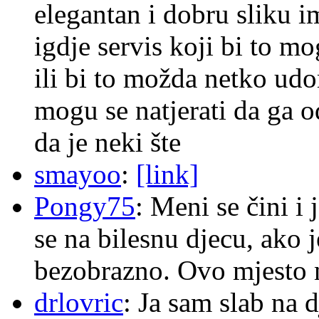
elegantan i dobru sliku im
igdje servis koji bi to m
ili bi to možda netko ud
mogu se natjerati da ga
da je neki šte
smayoo
:
[link]
Pongy75
: Meni se čini i
se na bilesnu djecu, ako j
bezobrazno. Ovo mjesto n
drlovric
: Ja sam slab na 