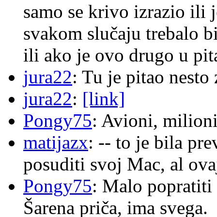
samo se krivo izrazio ili
svakom slučaju trebalo b
ili ako je ovo drugo u pi
jura22
: Tu je pitao nes
jura22
:
[link]
Pongy75
: Avioni, milion
matijazx
: -- to je bila p
posuditi svoj Mac, al ova
Pongy75
: Malo popratiti
Šarena priča, ima svega.