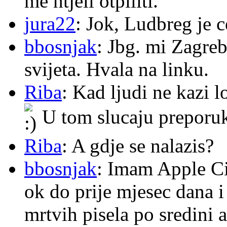
me htjeli otpiliti.
jura22
: Jok, Ludbreg je c
bbosnjak
: Jbg. mi Zagre
svijeta. Hvala na linku.
Riba
: Kad ljudi ne kazi 
U tom slucaju preporu
Riba
: A gdje se nalazis?
bbosnjak
: Imam Apple Ci
ok do prije mjesec dana i
mrtvih pisela po sredini a