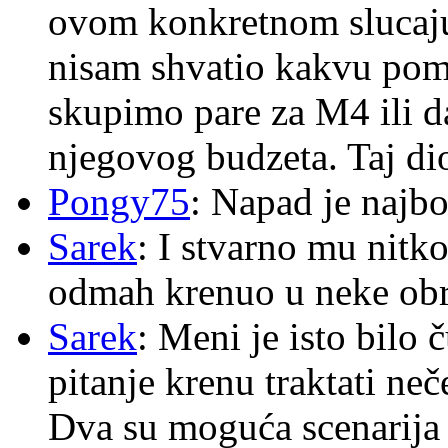
ovom konkretnom slucaju
nisam shvatio kakvu pom
skupimo pare za M4 ili 
njegovog budzeta. Taj dio
Pongy75
: Napad je najbo
Sarek
: I stvarno mu nitko
odmah krenuo u neke ob
Sarek
: Meni je isto bilo
pitanje krenu traktati ne
Dva su moguća scenarija 