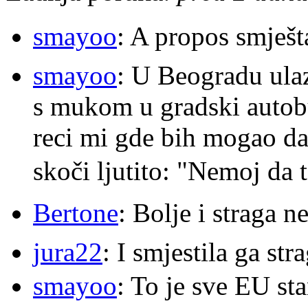
smayoo
: A propos smješt
smayoo
: U Beogradu ulaz
s mukom u gradski autobu
reci mi gde bih mogao da 
skoči ljutito: "Nemoj da 
Bertone
: Bolje i straga 
jura22
: I smjestila ga str
smayoo
: To je sve EU s