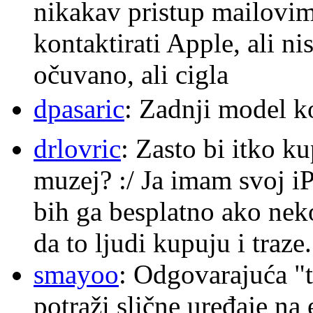
nikakav pristup mailovi
kontaktirati Apple, ali ni
očuvano, ali cigla
dpasaric
: Zadnji model k
drlovric
: Zasto bi itko k
muzej? :/ Ja imam svoj i
bih ga besplatno ako nek
da to ljudi kupuju i traze.
smayoo
: Odgovarajuća "t
potraži slične uređaje na