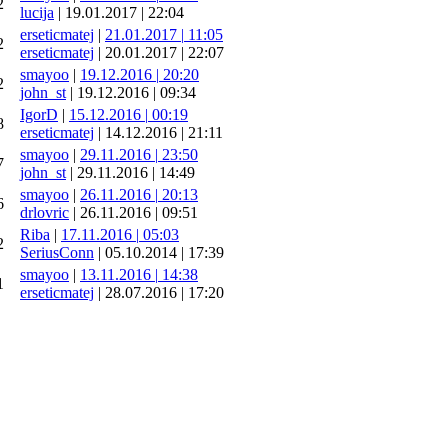
2
lucija
|
19.01.2017
|
22:04
erseticmatej
|
21.01.2017
|
11:05
2
erseticmatej
|
20.01.2017
|
22:07
smayoo
|
19.12.2016
|
20:20
2
john_st
|
19.12.2016
|
09:34
IgorD
|
15.12.2016
|
00:19
8
erseticmatej
|
14.12.2016
|
21:11
smayoo
|
29.11.2016
|
23:50
7
john_st
|
29.11.2016
|
14:49
smayoo
|
26.11.2016
|
20:13
6
drlovric
|
26.11.2016
|
09:51
Riba
|
17.11.2016
|
05:03
2
SeriusConn
|
05.10.2014
|
17:39
smayoo
|
13.11.2016
|
14:38
1
erseticmatej
|
28.07.2016
|
17:20