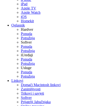
iPad
Apple TV
Apple Watch
iOS
Homekit
Oglasnik
Hardver
Ponuda
Potražnja
Softver
Ponuda
Potražnja
iUređaji
Ponuda
Potražnja
Usluge
Ponuda
Potražnja
Linkovi
Domaći Macintosh linkovi
Zanimljivosti
Trikovi i savjeti
Softver
Prijatelji Jabučnjaka