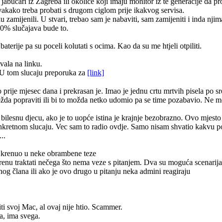
 jabučari iz Zagreba ili okolice koji imaju monitor iz te generacije da 
vakako treba probati s drugom ciglom prije ikakvog servisa.
zamijenili. U stvari, trebao sam je nabaviti, sam zamijeniti i inda njim
90% slučajava bude to.
terije pa su poceli kolutati s ocima. Kao da su me htjeli otpiliti.
vala na linku.
U tom slucaju preporuka za
[link]
ije mjesec dana i prekrasan je. Imao je jednu crtu mrtvih pisela po sred
i možda popraviti ili bi to možda netko udomio pa se time pozabavio. Ne 
a bilesnu djecu, ako je to uopće istina je krajnje bezobrazno. Ovo mjesto 
onkretnom slucaju. Vec sam to radio ovdje. Samo nisam shvatio kakvu
..
ah krenuo u neke obrambene teze
krenu traktati nečega što nema veze s pitanjem. Dva su moguća scenarija 
og člana ili ako je ovo drugo u pitanju neka admini reagiraju
iti svoj Mac, al ovaj nije htio. Scammer.
ča, ima svega.