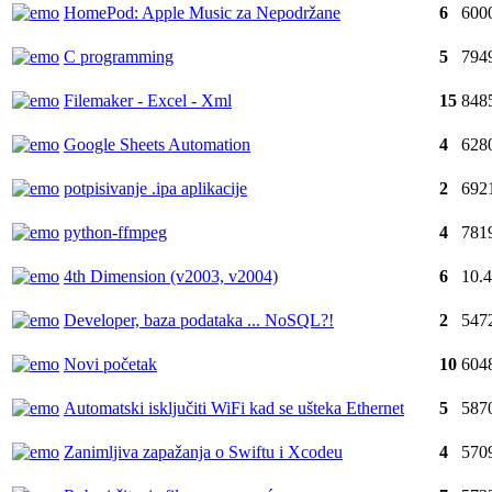
HomePod: Apple Music za Nepodržane
6
600
C programming
5
794
Filemaker - Excel - Xml
15
848
Google Sheets Automation
4
628
potpisivanje .ipa aplikacije
2
692
python-ffmpeg
4
781
4th Dimension (v2003, v2004)
6
10.
Developer, baza podataka ... NoSQL?!
2
547
Novi početak
10
604
Automatski isključiti WiFi kad se ušteka Ethernet
5
587
Zanimljiva zapažanja o Swiftu i Xcodeu
4
570