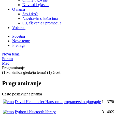
Online trgovine
Novosti i glasine
O nama
Što i tko?
Nazdravimo luđacima
Oglašavanje i promocija
Voćarna
Početna
Nove teme
Pretraga
Nova tema
Forum
Mac
Programiranje
(1 korsinik/a gleda/ju temu) (1) Gost
Programiranje
Često postavljana pitanja
David Heinemeier Hansson - programersko njurganje
1
375
Python i bluetooth library
3
402