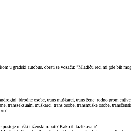
kom u gradski autobus, obrati se vozaču: "Mladiću reci mi gde bih mogao
androgini, birodne osobe, trans muškarci, trans žene, rodno promjenjive
žene, transseksualni muškarci, trans osobe, transmuške osobe, transžen
ori?
e postoje muški i iženski roboti? Kako ih tazlikovati?