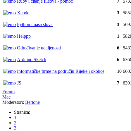
Ruby i čitanje fileova - pomoć
7
573
Xcode
3
585
Python i nasa slova
3
569
Helppp
1
582
Određivanje udaljenosti
6
548
Arduino Sketch
6
636
Informatičke firme na području Rijeke i okolice
10
660
JS
7
639
Forum
Mac
Moderatori:
Bertone
Stranica:
1
2
3