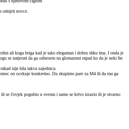
probaš s njihovom ciglom
a odnjeti novce.
ini ali koga briga kad je tako elegantan i dobru sliku ima. I onda je
mogu se natjerati da ga odnesem na glomaznni otpad ko da je neki šte
nikad nije bila takva zajednica.
 pomoc on ocekuje konkretno. Da skupimo pare za M4 ili da mu ga
ili se čovjek pogubio u svemu i samo se krivo izrazio ili je stvarno