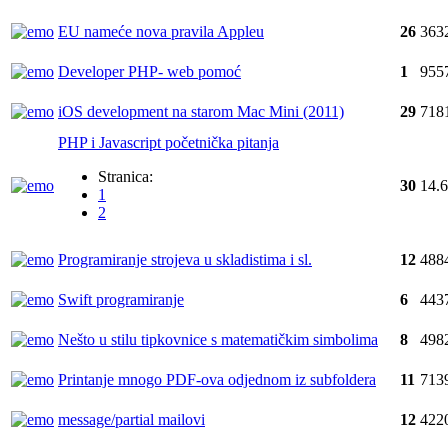
EU nameće nova pravila Appleu
26
363
Developer PHP- web pomoć
1
955
iOS development na starom Mac Mini (2011)
29
718
PHP i Javascript početnička pitanja
Stranica:
30
14.
1
2
Programiranje strojeva u skladistima i sl.
12
488
Swift programiranje
6
443
Nešto u stilu tipkovnice s matematičkim simbolima
8
498
Printanje mnogo PDF-ova odjednom iz subfoldera
11
713
message/partial mailovi
12
422