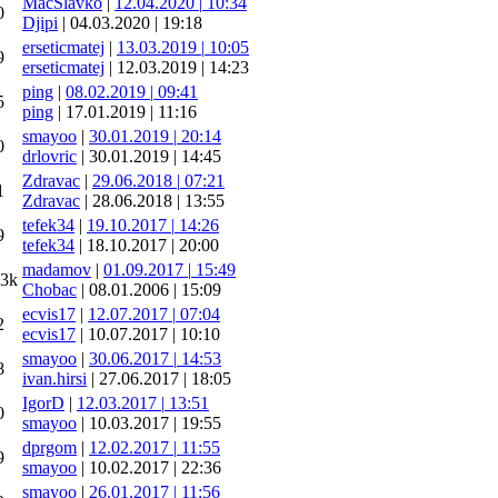
MacSlavko
|
12.04.2020
|
10:34
0
Djipi
|
04.03.2020
|
19:18
erseticmatej
|
13.03.2019
|
10:05
9
erseticmatej
|
12.03.2019
|
14:23
ping
|
08.02.2019
|
09:41
5
ping
|
17.01.2019
|
11:16
smayoo
|
30.01.2019
|
20:14
0
drlovric
|
30.01.2019
|
14:45
Zdravac
|
29.06.2018
|
07:21
1
Zdravac
|
28.06.2018
|
13:55
tefek34
|
19.10.2017
|
14:26
9
tefek34
|
18.10.2017
|
20:00
madamov
|
01.09.2017
|
15:49
43k
Chobac
|
08.01.2006
|
15:09
ecvis17
|
12.07.2017
|
07:04
2
ecvis17
|
10.07.2017
|
10:10
smayoo
|
30.06.2017
|
14:53
8
ivan.hirsi
|
27.06.2017
|
18:05
IgorD
|
12.03.2017
|
13:51
0
smayoo
|
10.03.2017
|
19:55
dprgom
|
12.02.2017
|
11:55
9
smayoo
|
10.02.2017
|
22:36
smayoo
|
26.01.2017
|
11:56