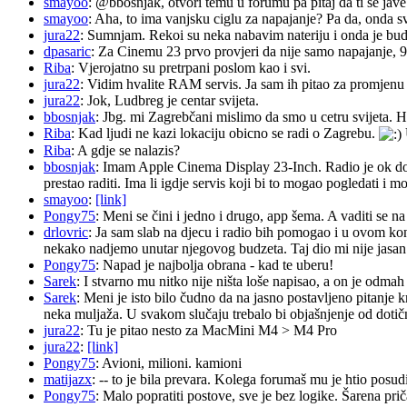
smayoo
: @bbosnjak, otvori temu u forumu pa pitaj da ti se jave
smayoo
: Aha, to ima vanjsku ciglu za napajanje? Pa da, onda s
jura22
: Sumnjam. Rekoi su neka nabavim nateriju i onda je budu 
dpasaric
: Za Cinemu 23 prvo provjeri da nije samo napajanje, 
Riba
: Vjerojatno su pretrpani poslom kao i svi.
jura22
: Vidim hvalite RAM servis. Ja sam ih pitao za promjenu ba
jura22
: Jok, Ludbreg je centar svijeta.
bbosnjak
: Jbg. mi Zagrebčani mislimo da smo u cetru svijeta. H
Riba
: Kad ljudi ne kazi lokaciju obicno se radi o Zagrebu.
Riba
: A gdje se nalazis?
bbosnjak
: Imam Apple Cinema Display 23-Inch. Radio je ok do pr
prestao raditi. Ima li igdje servis koji bi to mogao pogledati 
smayoo
:
[link]
Pongy75
: Meni se čini i jedno i drugo, app šema. A vaditi se n
drlovric
: Ja sam slab na djecu i radio bih pomogao i u ovom k
nekako nadjemo unutar njegovog budzeta. Taj dio mi nije jasan.
Pongy75
: Napad je najbolja obrana - kad te uberu!
Sarek
: I stvarno mu nitko nije ništa loše napisao, a on je odm
Sarek
: Meni je isto bilo čudno da na jasno postavljeno pitanje 
neka muljaža. U svakom slučaju trebalo bi objašnjenje od dotičn
jura22
: Tu je pitao nesto za MacMini M4 > M4 Pro
jura22
:
[link]
Pongy75
: Avioni, milioni. kamioni
matijazx
: -- to je bila prevara. Kolega forumaš mu je htio posud
Pongy75
: Malo popratiti postove, sve je bez logike. Šarena pri