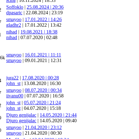
Riba
|
16.11.2024
|
18:53
Soffoklo
|
25.08.2024
|
20:36
2
dpasaric
|
22.08.2024
|
23:19
smayoo
|
17.01.2022
|
14:26
7
gladhr2
|
17.01.2022
|
13:42
nihad
|
19.08.2021
|
18:38
1
nihad
|
07.07.2020
|
02:48
smayoo
|
16.01.2021
|
11:11
66k
smayoo
|
09.01.2021
|
12:31
jura22
|
17.08.2020
|
00:28
4
john_st
|
13.08.2020
|
16:30
smayoo
|
08.07.2020
|
00:34
7
iivanu00
|
07.07.2020
|
16:58
john_st
|
05.07.2020
|
21:24
2
john_st
|
04.07.2020
|
15:18
Djuro genijalac
|
14.05.2020
|
21:44
9
Djuro genijalac
|
14.05.2020
|
09:40
smayoo
|
21.04.2020
|
23:12
0
smayoo
|
21.04.2020
|
00:30