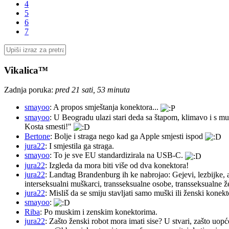
4
5
6
7
Vikalica™
Zadnja poruka:
pred 21 sati, 53 minuta
smayoo
: A propos smještanja konektora...
smayoo
: U Beogradu ulazi stari deda sa štapom, klimavo i s mu
Kosta smesti!"
Bertone
: Bolje i straga nego kad ga Apple smjesti ispod
jura22
: I smjestila ga straga.
smayoo
: To je sve EU standardizirala na USB-C.
jura22
: Izgleda da mora biti više od dva konektora!
jura22
: Landtag Brandenburg ih ke nabrojao: Gejevi, lezbijke, 
interseksualni muškarci, transseksualne osobe, transseksualne 
jura22
: Misliš da se smiju stavljati samo muški ili ženski konekt
smayoo
:
Riba
: Po muskim i zenskim konektorima.
jura22
: Zašto ženski robot mora imati sise? U stvari, zašto uopć