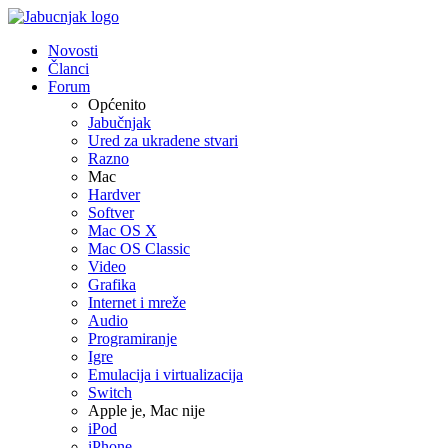
Novosti
Članci
Forum
Općenito
Jabučnjak
Ured za ukradene stvari
Razno
Mac
Hardver
Softver
Mac OS X
Mac OS Classic
Video
Grafika
Internet i mreže
Audio
Programiranje
Igre
Emulacija i virtualizacija
Switch
Apple je, Mac nije
iPod
iPhone