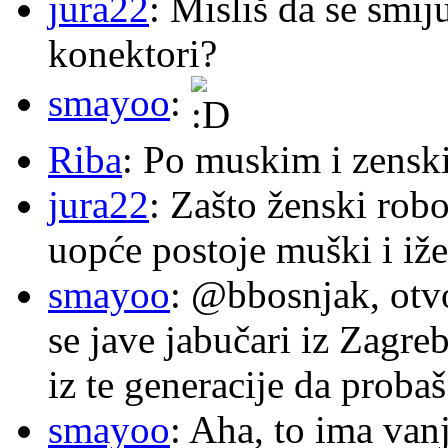
jura22
: Misliš da se smij
konektori?
smayoo
:
Riba
: Po muskim i zensk
jura22
: Zašto ženski robo
uopće postoje muški i iže
smayoo
: @bbosnjak, otvo
se jave jabučari iz Zagre
iz te generacije da proba
smayoo
: Aha, to ima van