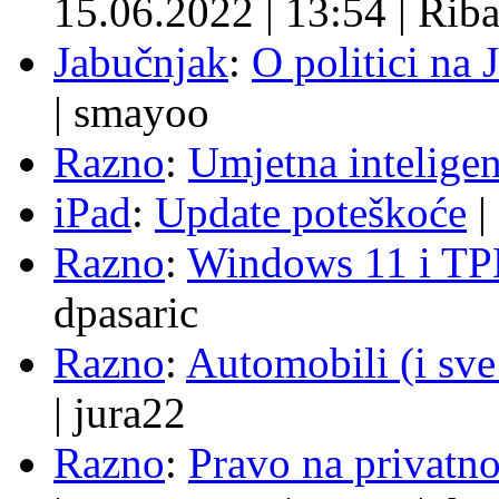
15.06.2022
|
13:54
|
Rib
Jabučnjak
:
O politici na 
|
smayoo
Razno
:
Umjetna inteligen
iPad
:
Update poteškoće
|
Razno
:
Windows 11 i TP
dpasaric
Razno
:
Automobili (i sve
|
jura22
Razno
:
Pravo na privatno