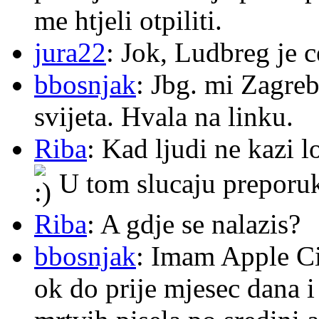
me htjeli otpiliti.
jura22
: Jok, Ludbreg je c
bbosnjak
: Jbg. mi Zagre
svijeta. Hvala na linku.
Riba
: Kad ljudi ne kazi 
U tom slucaju preporu
Riba
: A gdje se nalazis?
bbosnjak
: Imam Apple Ci
ok do prije mjesec dana i