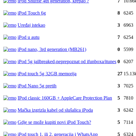
iPod Shuffle 4th generation, krepao ?
7
10.66
iPod Touch 6g
8
6245
Uređaj istekao
3
6963
iPod u autu
7
6254
iPod nano, 3rd generation (MB261)
0
5599
iPod 5g jailbreaked-neprepoznat od ifunboxa/itunes
0
6207
iPod touch 5g 32GB memorija
27
15.13
iPod Nano 5g pretih
3
7025
IPod classic 160GB + AppleCare Protection Plan
5
7810
Mačka izgrizla kabel od slušalica iPoda
3
6242
Gdje se može kupiti novi iPod Touch?
5
7114
iPod touch 1. ili 2. generacija i WhatsApp
5
6324