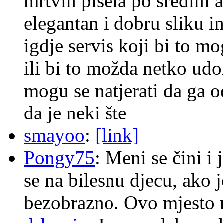
mrtvih pisela po sredini a
elegantan i dobru sliku im
igdje servis koji bi to m
ili bi to možda netko ud
mogu se natjerati da ga
da je neki šte
smayoo
:
[link]
Pongy75
: Meni se čini i
se na bilesnu djecu, ako j
bezobrazno. Ovo mjesto n