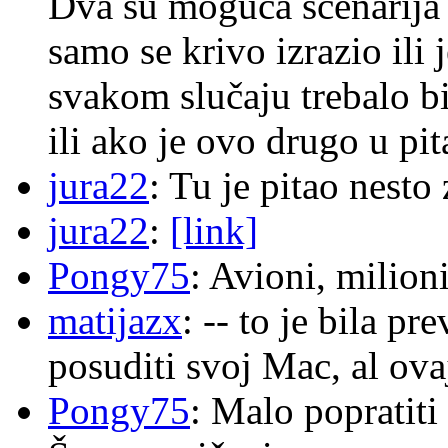
Dva su moguća scenarija 
samo se krivo izrazio ili
svakom slučaju trebalo b
ili ako je ovo drugo u pi
jura22
: Tu je pitao nes
jura22
:
[link]
Pongy75
: Avioni, milion
matijazx
: -- to je bila p
posuditi svoj Mac, al ova
Pongy75
: Malo popratiti