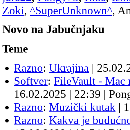
Zoki
,
^SuperUnknown^
, A
Novo na Jabučnjaku
Teme
Razno
:
Ukrajina
|
25.02.
Softver
:
FileVault - Ma
16.02.2025
|
22:39
|
Pon
Razno
:
Muzički kutak
|
1
Razno
:
Kakva je budućno