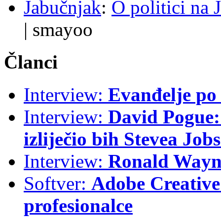
Jabučnjak
:
O politici na 
|
smayoo
Članci
Interview:
Evanđelje p
Interview:
David Pogue: 
izliječio bih Stevea Job
Interview:
Ronald Wayne
Softver:
Adobe Creative 
profesionalce