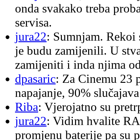
onda svakako treba proba
servisa.
jura22
: Sumnjam. Rekoi s
je budu zamijenili. U stva
zamijeniti i inda njima o
dpasaric
: Za Cinemu 23 p
napajanje, 90% slučajava
Riba
: Vjerojatno su pretr
jura22
: Vidim hvalite RA
promjenu baterije pa su p