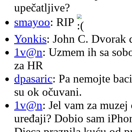
upečatljive?
smayoo
: RIP
Yonkis
: John C. Dvorak 
1v@n
: Uzmem ih sa sob
za HR
dpasaric
: Pa nemojte baci
su ok očuvani.
1v@n
: Jel vam za muzej
uređaji? Dobio sam iPhone
Djeca praznila kuću od p