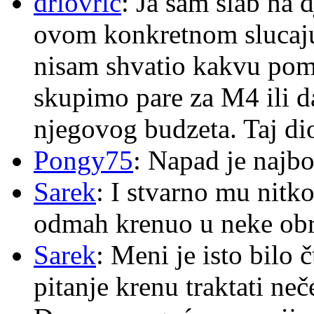
drlovric
: Ja sam slab na 
ovom konkretnom slucaju
nisam shvatio kakvu pom
skupimo pare za M4 ili 
njegovog budzeta. Taj dio
Pongy75
: Napad je najbo
Sarek
: I stvarno mu nitko
odmah krenuo u neke ob
Sarek
: Meni je isto bilo
pitanje krenu traktati ne