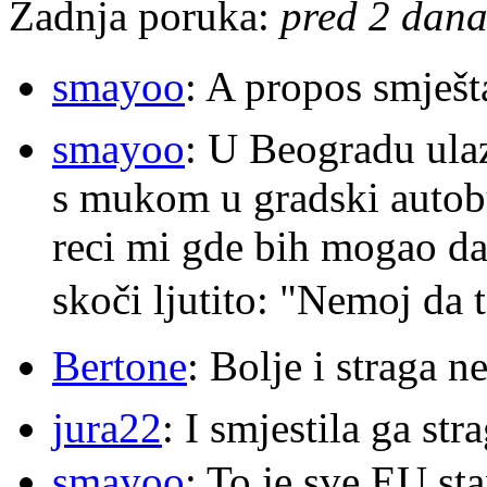
Zadnja poruka:
pred 2 dana
smayoo
: A propos smješt
smayoo
: U Beogradu ulaz
s mukom u gradski autobu
reci mi gde bih mogao da 
skoči ljutito: "Nemoj da 
Bertone
: Bolje i straga 
jura22
: I smjestila ga str
smayoo
: To je sve EU s