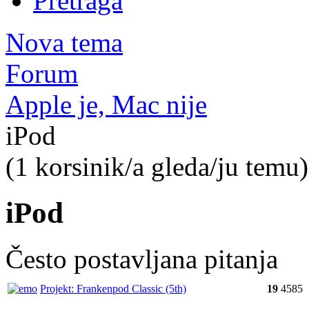
Pretraga
Nova tema
Forum
Apple je, Mac nije
iPod
(1 korsinik/a gleda/ju temu)
iPod
Često postavljana pitanja
Projekt: Frankenpod Classic (5th)
19
4585