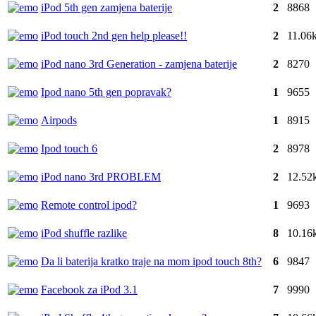
iPod 5th gen zamjena baterije
2
8868
iPod touch 2nd gen help please!!
2
11.06
iPod nano 3rd Generation - zamjena baterije
2
8270
Ipod nano 5th gen popravak?
1
9655
Airpods
1
8915
Ipod touch 6
2
8978
iPod nano 3rd PROBLEM
2
12.52
Remote control ipod?
1
9693
iPod shuffle razlike
8
10.16
Da li baterija kratko traje na mom ipod touch 8th?
6
9847
Facebook za iPod 3.1
7
9990