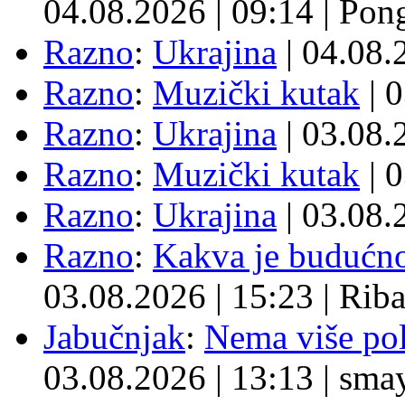
04.08.2026
|
09:14
|
Pon
Razno
:
Ukrajina
| 04.08
Razno
:
Muzički kutak
| 
Razno
:
Ukrajina
| 03.08
Razno
:
Muzički kutak
| 
Razno
:
Ukrajina
| 03.08
Razno
:
Kakva je budućno
03.08.2026
|
15:23
|
Rib
Jabučnjak
:
Nema više pol
03.08.2026
|
13:13
|
sma