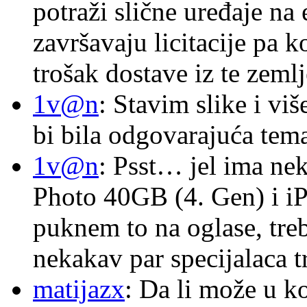
potraži slične uređaje na
završavaju licitacije pa k
trošak dostave iz te zemlj
1v@n
: Stavim slike i vi
bi bila odgovarajuća tema
1v@n
: Psst… jel ima ne
Photo 40GB (4. Gen) i i
puknem to na oglase, tre
nekakav par specijalaca
matijazx
: Da li može u k