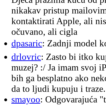
nikakav pristup mailovi
kontaktirati Apple, ali ni
očuvano, ali cigla
dpasaric
: Zadnji model k
drlovric
: Zasto bi itko k
muzej? :/ Ja imam svoj i
bih ga besplatno ako nek
da to ljudi kupuju i traze.
smayoo
: Odgovarajuća "t