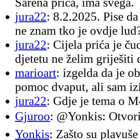
Šarena priča, ima svega.
jura22
: 8.2.2025. Pise d
ne znam tko je ovdje lud
jura22
: Cijela prića je č
djetetu ne želim griješiti
marioart
: izgelda da je o
pomoc dvaput, ali sam izi
jura22
: Gdje je tema o 
Gjuroo
: @Yonkis: Otvori
Yonkis
: Zašto su plavuše