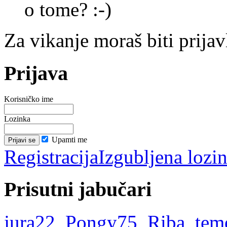
o tome? :-)
Za vikanje moraš biti prijav
Prijava
Korisničko ime
Lozinka
Upamti me
Registracija
Izgubljena lozi
Prisutni jabučari
jura22
,
Pongy75
,
Riba
,
tem