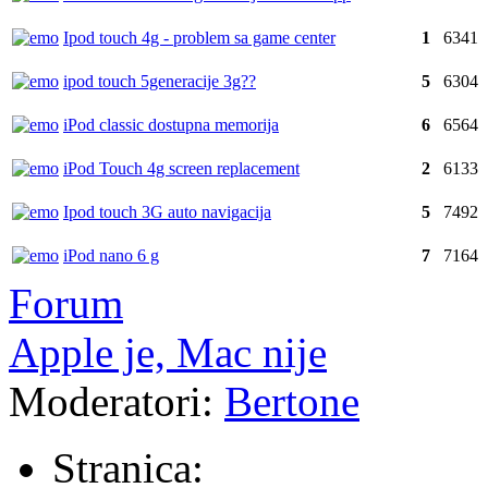
Ipod touch 4g - problem sa game center
1
6341
ipod touch 5generacije 3g??
5
6304
iPod classic dostupna memorija
6
6564
iPod Touch 4g screen replacement
2
6133
Ipod touch 3G auto navigacija
5
7492
iPod nano 6 g
7
7164
Forum
Apple je, Mac nije
Moderatori:
Bertone
Stranica: