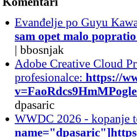
Komentari
Evanđelje po Guyu Kawa
sam opet malo popratio 
|
bbosnjak
Adobe Creative Cloud Pro
profesionalce:
https://w
v=FaoRdcs9HmMPogleda
dpasaric
WWDC 2026 - kopanje t
name="dpasaric"]https:/