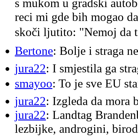
s mukom u gradski autobu
reci mi gde bih mogao da 
skoči ljutito: "Nemoj da 
Bertone
: Bolje i straga 
jura22
: I smjestila ga str
smayoo
: To je sve EU s
jura22
: Izgleda da mora b
jura22
: Landtag Brandenb
lezbijke, androgini, biro