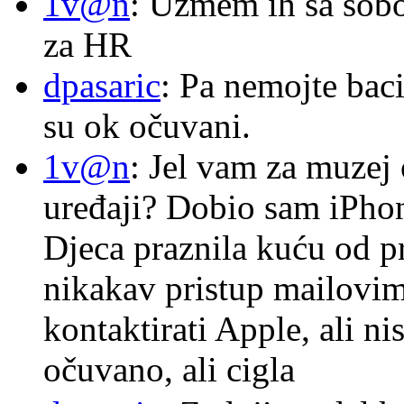
1v@n
: Uzmem ih sa sob
za HR
dpasaric
: Pa nemojte baci
su ok očuvani.
1v@n
: Jel vam za muzej
uređaji? Dobio sam iPhone
Djeca praznila kuću od p
nikakav pristup mailovi
kontaktirati Apple, ali ni
očuvano, ali cigla