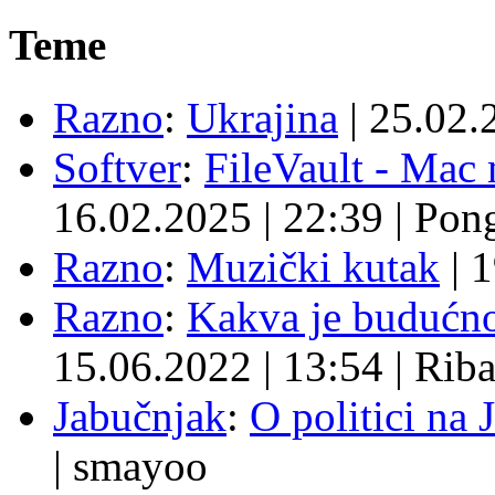
Teme
Razno
:
Ukrajina
|
25.02.
Softver
:
FileVault - Ma
16.02.2025
|
22:39
|
Pon
Razno
:
Muzički kutak
|
1
Razno
:
Kakva je budućno
15.06.2022
|
13:54
|
Rib
Jabučnjak
:
O politici na 
|
smayoo