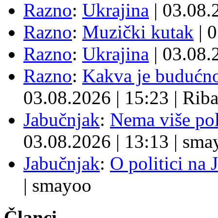
Razno
:
Ukrajina
| 03.08
Razno
:
Muzički kutak
| 
Razno
:
Ukrajina
| 03.08
Razno
:
Kakva je budućno
03.08.2026
|
15:23
|
Rib
Jabučnjak
:
Nema više pol
03.08.2026
|
13:13
|
sma
Jabučnjak
:
O politici na 
|
smayoo
Članci