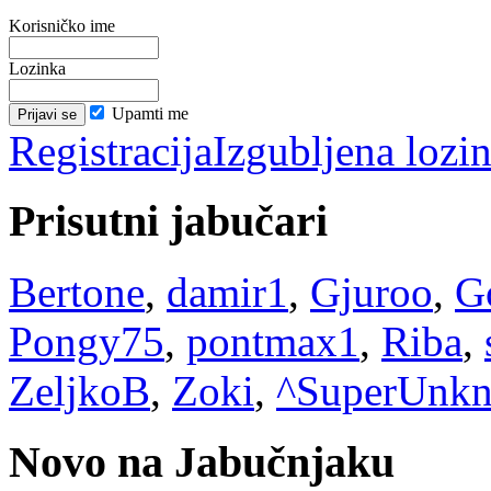
Korisničko ime
Lozinka
Upamti me
Registracija
Izgubljena lozi
Prisutni jabučari
Bertone
,
damir1
,
Gjuroo
,
G
Pongy75
,
pontmax1
,
Riba
,
ZeljkoB
,
Zoki
,
^SuperUnk
Novo na Jabučnjaku