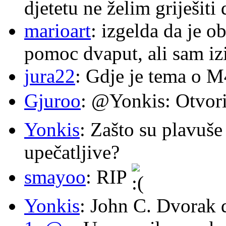
djetetu ne želim griješiti
marioart
: izgelda da je o
pomoc dvaput, ali sam izi
jura22
: Gdje je tema o 
Gjuroo
: @Yonkis: Otvori
Yonkis
: Zašto su plavuše
upečatljive?
smayoo
: RIP
Yonkis
: John C. Dvorak 