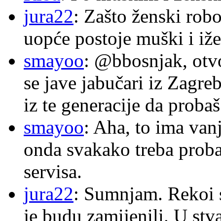
jura22
: Zašto ženski robo
uopće postoje muški i iže
smayoo
: @bbosnjak, otvo
se jave jabučari iz Zagre
iz te generacije da proba
smayoo
: Aha, to ima van
onda svakako treba proba
servisa.
jura22
: Sumnjam. Rekoi s
je budu zamijenili. U stva