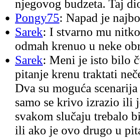
njegovog budzeta. Taj dio
Pongy75
: Napad je najbo
Sarek
: I stvarno mu nitko
odmah krenuo u neke ob
Sarek
: Meni je isto bilo
pitanje krenu traktati ne
Dva su moguća scenarija 
samo se krivo izrazio ili
svakom slučaju trebalo b
ili ako je ovo drugo u pi