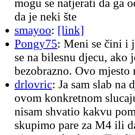
mogu se natjerati da ga
da je neki šte
smayoo
:
[link]
Pongy75
: Meni se čini i
se na bilesnu djecu, ako j
bezobrazno. Ovo mjesto n
drlovric
: Ja sam slab na 
ovom konkretnom slucaju
nisam shvatio kakvu pom
skupimo pare za M4 ili 