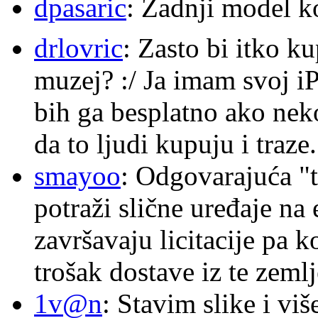
dpasaric
: Zadnji model k
drlovric
: Zasto bi itko k
muzej? :/ Ja imam svoj i
bih ga besplatno ako nek
da to ljudi kupuju i traze.
smayoo
: Odgovarajuća "t
potraži slične uređaje na
završavaju licitacije pa k
trošak dostave iz te zemlj
1v@n
: Stavim slike i vi