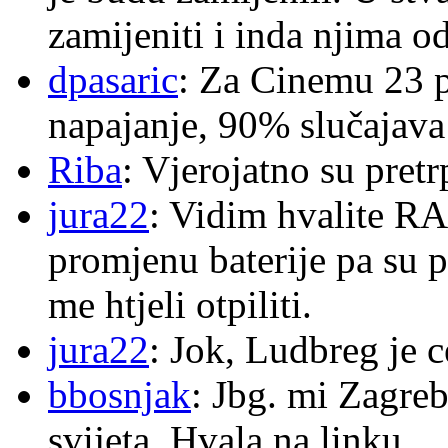
zamijeniti i inda njima o
dpasaric
: Za Cinemu 23 p
napajanje, 90% slučajava
Riba
: Vjerojatno su pretr
jura22
: Vidim hvalite RA
promjenu baterije pa su p
me htjeli otpiliti.
jura22
: Jok, Ludbreg je c
bbosnjak
: Jbg. mi Zagre
svijeta. Hvala na linku.