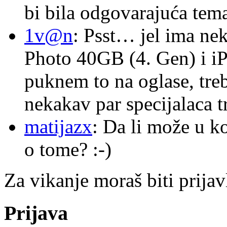
bi bila odgovarajuća tema
1v@n
: Psst… jel ima ne
Photo 40GB (4. Gen) i i
puknem to na oglase, tre
nekakav par specijalaca
matijazx
: Da li može u k
o tome? :-)
Za vikanje moraš biti prijav
Prijava