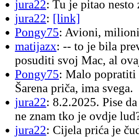
jura22
: Tu je pitao nes
jura22
:
[link]
Pongy75
: Avioni, milion
matijazx
: -- to je bila p
posuditi svoj Mac, al ova
Pongy75
: Malo popratiti
Šarena priča, ima svega.
jura22
: 8.2.2025. Pise d
ne znam tko je ovdje lud
jura22
: Cijela prića je č