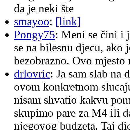
da je neki šte
smayoo
:
[link]
Pongy75
: Meni se čini i
se na bilesnu djecu, ako j
bezobrazno. Ovo mjesto n
drlovric
: Ja sam slab na 
ovom konkretnom slucaju
nisam shvatio kakvu pom
skupimo pare za M4 ili 
njegovog budzeta. Taj dio