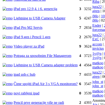
Riba
|
2
jura22
|
iPad pro 12.9 4. i 6. genercija
3
3232
ajren
|
1
iMo
|
10
Lightning to USB Camera Adapter
5
4247
iMo
|
02
Ender
|
iPad Pro M2 Servis
7
2834
forcema
jura22
|
iPad 9.gen i Pencil 1.gen
2
2670
ExC
|
2
accom
|
Video player za iPad
9
3624
invictus
1v@n
|
Potraga za sposobnim File Managerom
4
3723
1v@n
|
matkoo
|
Lightning to USB Camera adapter problem
4
4564
matkoo
|
jura22
|
ipad usb-c hub
7
4433
ajren
|
0
john_st
|
Čime spojiti iPad Air 3 s VGA monitorom?
6
3547
john_st
|
matkoo
|
novi rabljeni ipad
0
3539
matkoo
|
Anonim
Pencil prve generacije više ne radi
2
4393
Air
|
23