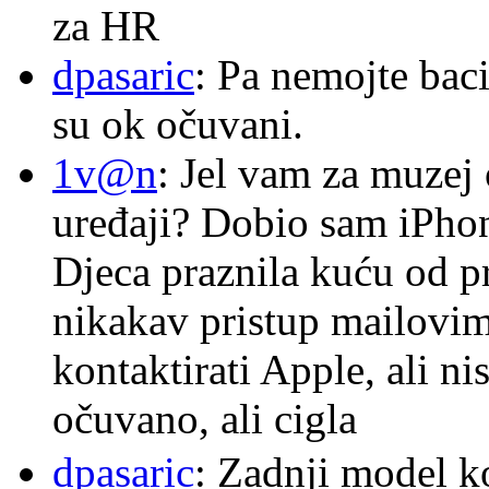
za HR
dpasaric
: Pa nemojte baci
su ok očuvani.
1v@n
: Jel vam za muzej
uređaji? Dobio sam iPhone
Djeca praznila kuću od p
nikakav pristup mailovi
kontaktirati Apple, ali ni
očuvano, ali cigla
dpasaric
: Zadnji model k