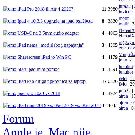
jura22
|
iPad Pro 2018 ili Air 4 2020?
11
3980
invictus
motif
|
1
Ipad 4 10.3.3 upgrade na ipad os12beta
8
3830
motif
|
2
NenadX
USB-C na 3.5mm audio adapter
4
4063
NenadX
m@xy
iPad nema "mod slabog napajanja"
3
4305
eric_dav
Vanjušk
Sharescreen iPad to Win PC
4
4179
john_st
|
lunahor
Stari ipad mini pomoc
4
3891
lunahor
iMo
|
11
iPad kao druga tipkovnica za laptop
17
6826
iMo
|
29
jura22
|
ipad pro 2020 vs 2018
4
3924
ajren
|
1
ajren
|
0
iPad mini 2019 vs. iPad 2019 vs. iPad 2018
3
4043
ajren
|
0
Forum
Apple je, Mac nije