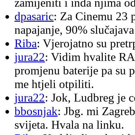
zamijeniti i inda njima o
dpasaric
: Za Cinemu 23 p
napajanje, 90% slučajava
Riba
: Vjerojatno su pretr
jura22
: Vidim hvalite RA
promjenu baterije pa su p
me htjeli otpiliti.
jura22
: Jok, Ludbreg je c
bbosnjak
: Jbg. mi Zagre
svijeta. Hvala na linku.