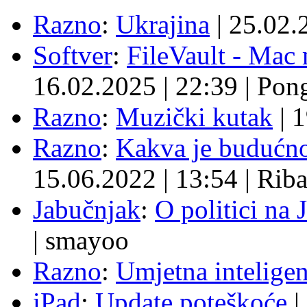
Razno
:
Ukrajina
|
25.02.
Softver
:
FileVault - Ma
16.02.2025
|
22:39
|
Pon
Razno
:
Muzički kutak
|
1
Razno
:
Kakva je budućno
15.06.2022
|
13:54
|
Rib
Jabučnjak
:
O politici na 
|
smayoo
Razno
:
Umjetna inteligen
iPad
:
Update poteškoće
|