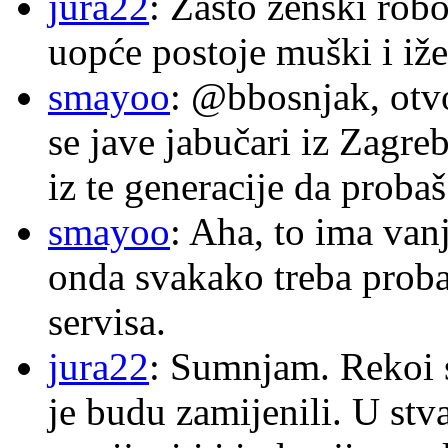
jura22
: Zašto ženski robo
uopće postoje muški i iže
smayoo
: @bbosnjak, otvo
se jave jabučari iz Zagre
iz te generacije da proba
smayoo
: Aha, to ima van
onda svakako treba proba
servisa.
jura22
: Sumnjam. Rekoi s
je budu zamijenili. U stva