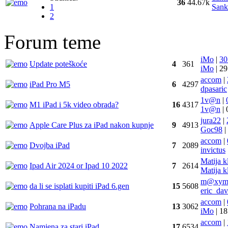
36
44.67k
1
Sank
2
Forum teme
iMo
|
30
Update poteškoće
4
361
iMo
|
29
accom
|
iPad Pro M5
6
4297
dpasaric
1v@n
|
M1 iPad i 5k video obrada?
16
4317
1v@n
|
jura22
|
Apple Care Plus za iPad nakon kupnje
9
4913
Goc98
|
accom
|
Dvojba iPad
7
2089
invictus
Matija k
Ipad Air 2024 or Ipad 10 2022
7
2614
Matija k
m@xy
da li se isplati kupiti iPad 6.gen
15
5608
eric_dav
accom
|
Pohrana na iPadu
13
3062
iMo
|
18
accom
|
Namjena za stari iPad
17
6534