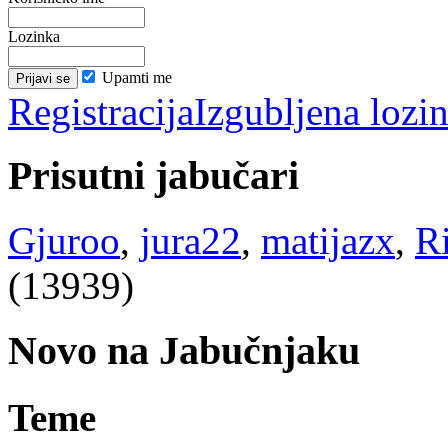
Lozinka
Upamti me
Registracija
Izgubljena lozi
Prisutni jabučari
Gjuroo
,
jura22
,
matijazx
,
R
(13939)
Novo na Jabučnjaku
Teme