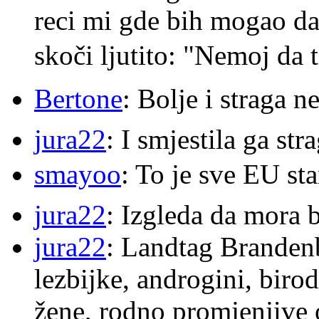
reci mi gde bih mogao da 
skoči ljutito: "Nemoj da 
Bertone
: Bolje i straga 
jura22
: I smjestila ga str
smayoo
: To je sve EU s
jura22
: Izgleda da mora b
jura22
: Landtag Brandenb
lezbijke, androgini, biro
žene, rodno promjenjive 