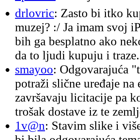
drlovric
: Zasto bi itko k
muzej? :/ Ja imam svoj i
bih ga besplatno ako nek
da to ljudi kupuju i traze.
smayoo
: Odgovarajuća "t
potraži slične uređaje na
završavaju licitacije pa k
trošak dostave iz te zemlj
1v@n
: Stavim slike i vi
bi bila odgovarajuća tema