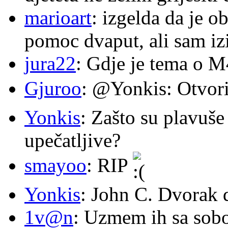
marioart
: izgelda da je o
pomoc dvaput, ali sam izi
jura22
: Gdje je tema o 
Gjuroo
: @Yonkis: Otvori
Yonkis
: Zašto su plavuše
upečatljive?
smayoo
: RIP
Yonkis
: John C. Dvorak 
1v@n
: Uzmem ih sa sob