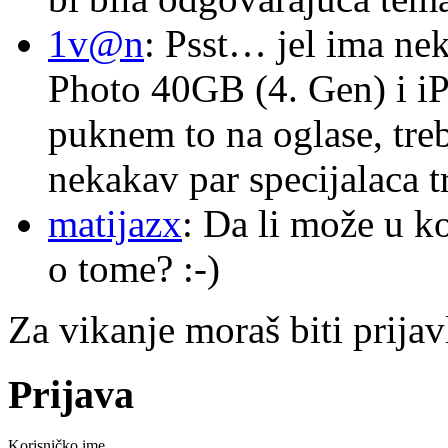
1v@n
: Psst… jel ima ne
Photo 40GB (4. Gen) i i
puknem to na oglase, tre
nekakav par specijalaca
matijazx
: Da li može u k
o tome? :-)
Za vikanje moraš biti prijav
Prijava
Korisničko ime