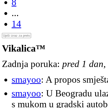
8
...
14
Vikalica™
Zadnja poruka:
pred 1 dan, 
smayoo
: A propos smješt
smayoo
: U Beogradu ulaz
s mukom u gradski autobu