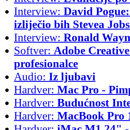
Interview:
David Pogue: 
izliječio bih Stevea Job
Interview:
Ronald Wayne
Softver:
Adobe Creative 
profesionalce
Audio:
Iz ljubavi
Hardver:
Mac Pro - Pim
Hardver:
Budućnost Int
Hardver:
MacBook Pro 1
Hardver:
iMac M1 24" -