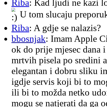
Riba
: Kad ljudi ne kazi 
U tom slucaju preporu
Riba
: A gdje se nalazis?
bbosnjak
: Imam Apple Ci
ok do prije mjesec dana i
mrtvih pisela po sredini a
elegantan i dobru sliku im
igdje servis koji bi to m
ili bi to možda netko ud
mogu se natjerati da ga