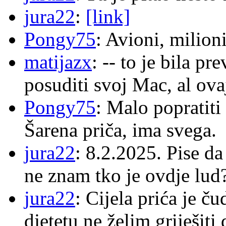
jura22
:
[link]
Pongy75
: Avioni, milion
matijazx
: -- to je bila p
posuditi svoj Mac, al ova
Pongy75
: Malo popratiti
Šarena priča, ima svega.
jura22
: 8.2.2025. Pise d
ne znam tko je ovdje lud
jura22
: Cijela prića je č
djetetu ne želim griješiti