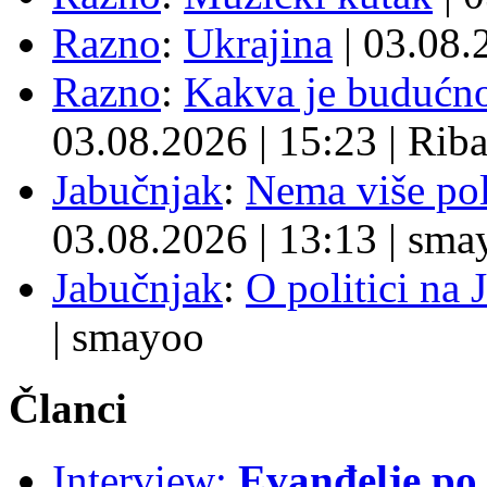
Razno
:
Ukrajina
| 03.08
Razno
:
Kakva je budućno
03.08.2026
|
15:23
|
Rib
Jabučnjak
:
Nema više pol
03.08.2026
|
13:13
|
sma
Jabučnjak
:
O politici na 
|
smayoo
Članci
Interview:
Evanđelje p