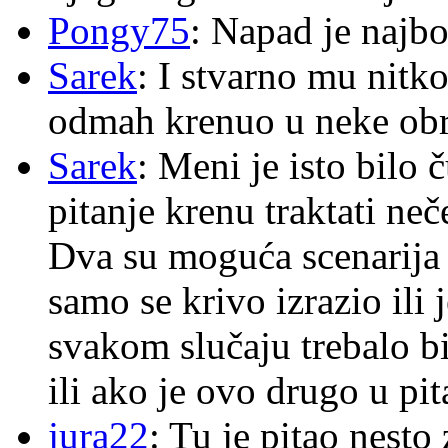
Pongy75
: Napad je najbo
Sarek
: I stvarno mu nitko
odmah krenuo u neke ob
Sarek
: Meni je isto bilo
pitanje krenu traktati ne
Dva su moguća scenarija 
samo se krivo izrazio ili
svakom slučaju trebalo b
ili ako je ovo drugo u pi
jura22
: Tu je pitao nes