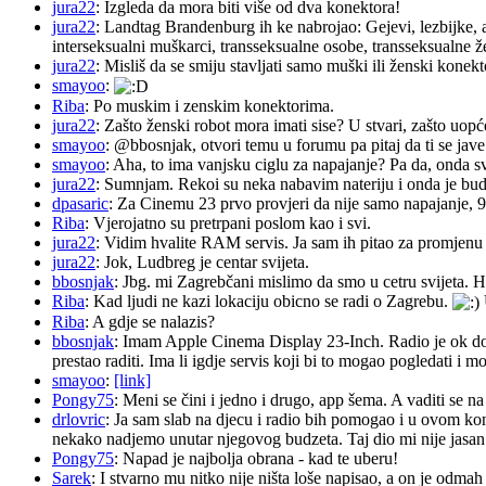
jura22
: Izgleda da mora biti više od dva konektora!
jura22
: Landtag Brandenburg ih ke nabrojao: Gejevi, lezbijke, 
interseksualni muškarci, transseksualne osobe, transseksualne 
jura22
: Misliš da se smiju stavljati samo muški ili ženski konekt
smayoo
:
Riba
: Po muskim i zenskim konektorima.
jura22
: Zašto ženski robot mora imati sise? U stvari, zašto uopć
smayoo
: @bbosnjak, otvori temu u forumu pa pitaj da ti se jave
smayoo
: Aha, to ima vanjsku ciglu za napajanje? Pa da, onda s
jura22
: Sumnjam. Rekoi su neka nabavim nateriju i onda je budu 
dpasaric
: Za Cinemu 23 prvo provjeri da nije samo napajanje, 
Riba
: Vjerojatno su pretrpani poslom kao i svi.
jura22
: Vidim hvalite RAM servis. Ja sam ih pitao za promjenu ba
jura22
: Jok, Ludbreg je centar svijeta.
bbosnjak
: Jbg. mi Zagrebčani mislimo da smo u cetru svijeta. H
Riba
: Kad ljudi ne kazi lokaciju obicno se radi o Zagrebu.
Riba
: A gdje se nalazis?
bbosnjak
: Imam Apple Cinema Display 23-Inch. Radio je ok do pr
prestao raditi. Ima li igdje servis koji bi to mogao pogledati 
smayoo
:
[link]
Pongy75
: Meni se čini i jedno i drugo, app šema. A vaditi se n
drlovric
: Ja sam slab na djecu i radio bih pomogao i u ovom k
nekako nadjemo unutar njegovog budzeta. Taj dio mi nije jasan.
Pongy75
: Napad je najbolja obrana - kad te uberu!
Sarek
: I stvarno mu nitko nije ništa loše napisao, a on je odm