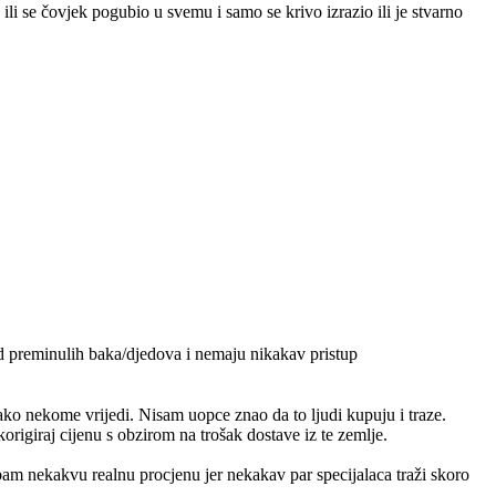
ili se čovjek pogubio u svemu i samo se krivo izrazio ili je stvarno
od preminulih baka/djedova i nemaju nikakav pristup
ko nekome vrijedi. Nisam uopce znao da to ljudi kupuju i traze.
origiraj cijenu s obzirom na trošak dostave iz te zemlje.
m nekakvu realnu procjenu jer nekakav par specijalaca traži skoro