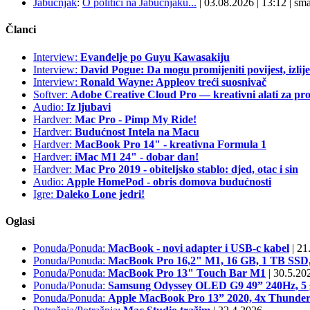
Jabučnjak
:
O politici na Jabučnjaku...
| 03.08.2026
|
13:12
|
sma
Članci
Interview:
Evanđelje po Guyu Kawasakiju
Interview:
David Pogue: Da mogu promijeniti povijest, izlij
Interview:
Ronald Wayne: Appleov treći suosnivač
Softver:
Adobe Creative Cloud Pro — kreativni alati za pro
Audio:
Iz ljubavi
Hardver:
Mac Pro - Pimp My Ride!
Hardver:
Budućnost Intela na Macu
Hardver:
MacBook Pro 14" - kreativna Formula 1
Hardver:
iMac M1 24" - dobar dan!
Hardver:
Mac Pro 2019 - obiteljsko stablo: djed, otac i sin
Audio:
Apple HomePod - obris domova budućnosti
Igre:
Daleko Lone jedri!
Oglasi
Ponuda/Ponuda:
MacBook - novi adapter i USB-c kabel
|
21.
Ponuda/Ponuda:
MacBook Pro 16,2" M1, 16 GB, 1 TB S
Ponuda/Ponuda:
MacBook Pro 13" Touch Bar M1
|
30.5.20
Ponuda/Ponuda:
Samsung Odyssey OLED G9 49” 240Hz, 5 g
Ponuda/Ponuda:
Apple MacBook Pro 13” 2020, 4x Thunder