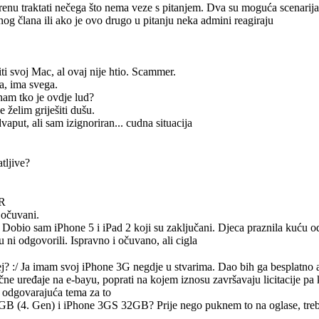
krenu traktati nečega što nema veze s pitanjem. Dva su moguća scenarija 
og člana ili ako je ovo drugo u pitanju neka admini reagiraju
iti svoj Mac, al ovaj nije htio. Scammer.
ča, ima svega.
nam tko je ovdje lud?
e želim griješiti dušu.
vaput, ali sam izignoriran... cudna situacija
tljive?
HR
 očuvani.
 Dobio sam iPhone 5 i iPad 2 koji su zaključani. Djeca praznila kuću 
 ni odgovorili. Ispravno i očuvano, ali cigla
j? :/ Ja imam svoj iPhone 3G negdje u stvarima. Dao bih ga besplatno a
čne uređaje na e-bayu, poprati na kojem iznosu završavaju licitacije pa k
la odgovarajuća tema za to
GB (4. Gen) i iPhone 3GS 32GB? Prije nego puknem to na oglase, treba