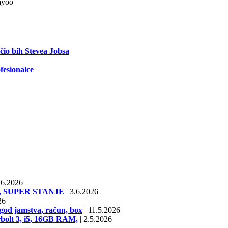
yoo
ečio bih Stevea Jobsa
fesionalce
6.2026
SD, SUPER STANJE
|
3.6.2026
26
od jamstva, račun, box
|
11.5.2026
bolt 3, i5, 16GB RAM,
|
2.5.2026