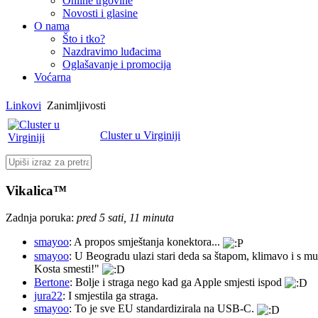
Online trgovine
Novosti i glasine
O nama
Što i tko?
Nazdravimo luđacima
Oglašavanje i promocija
Voćarna
Linkovi
Zanimljivosti
Cluster u Virginiji
Vikalica™
Zadnja poruka:
pred 5 sati, 11 minuta
smayoo
: A propos smještanja konektora...
smayoo
: U Beogradu ulazi stari deda sa štapom, klimavo i s mu
Kosta smesti!"
Bertone
: Bolje i straga nego kad ga Apple smjesti ispod
jura22
: I smjestila ga straga.
smayoo
: To je sve EU standardizirala na USB-C.