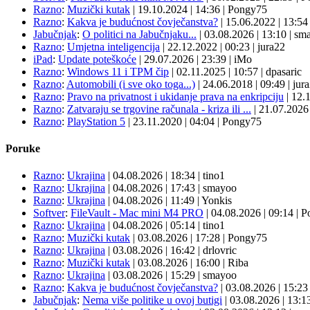
Razno
:
Muzički kutak
|
19.10.2024
|
14:36
|
Pongy75
Razno
:
Kakva je budućnost čovječanstva?
|
15.06.2022
|
13:5
Jabučnjak
:
O politici na Jabučnjaku...
|
03.08.2026
|
13:10
|
sma
Razno
:
Umjetna inteligencija
|
22.12.2022
|
00:23
|
jura22
iPad
:
Update poteškoće
|
29.07.2026
|
23:39
|
iMo
Razno
:
Windows 11 i TPM čip
|
02.11.2025
|
10:57
|
dpasaric
Razno
:
Automobili (i sve oko toga...)
|
24.06.2018
|
09:49
|
jur
Razno
:
Pravo na privatnost i ukidanje prava na enkripciju
|
12.
Razno
:
Zatvaraju se trgovine računala - kriza ili ...
|
21.07.202
Razno
:
PlayStation 5
|
23.11.2020
|
04:04
|
Pongy75
Poruke
Razno
:
Ukrajina
| 04.08.2026
|
18:34
|
tino1
Razno
:
Ukrajina
| 04.08.2026
|
17:43
|
smayoo
Razno
:
Ukrajina
| 04.08.2026
|
11:49
|
Yonkis
Softver
:
FileVault - Mac mini M4 PRO
| 04.08.2026
|
09:14
|
P
Razno
:
Ukrajina
| 04.08.2026
|
05:14
|
tino1
Razno
:
Muzički kutak
| 03.08.2026
|
17:28
|
Pongy75
Razno
:
Ukrajina
| 03.08.2026
|
16:42
|
drlovric
Razno
:
Muzički kutak
| 03.08.2026
|
16:00
|
Riba
Razno
:
Ukrajina
| 03.08.2026
|
15:29
|
smayoo
Razno
:
Kakva je budućnost čovječanstva?
| 03.08.2026
|
15:2
Jabučnjak
:
Nema više politike u ovoj butigi
| 03.08.2026
|
13:1