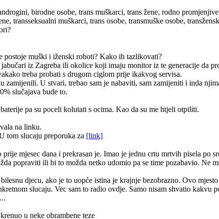
androgini, birodne osobe, trans muškarci, trans žene, rodno promjenjive
žene, transseksualni muškarci, trans osobe, transmuške osobe, transžen
ori?
e postoje muški i iženski roboti? Kako ih tazlikovati?
 jabučari iz Zagreba ili okolice koji imaju monitor iz te generacije da 
vakako treba probati s drugom ciglom prije ikakvog servisa.
zamijenili. U stvari, trebao sam je nabaviti, sam zamijeniti i inda njim
90% slučajava bude to.
terije pa su poceli kolutati s ocima. Kao da su me htjeli otpiliti.
vala na linku.
U tom slucaju preporuka za
[link]
ije mjesec dana i prekrasan je. Imao je jednu crtu mrtvih pisela po sred
i možda popraviti ili bi to možda netko udomio pa se time pozabavio. Ne 
a bilesnu djecu, ako je to uopće istina je krajnje bezobrazno. Ovo mjesto 
onkretnom slucaju. Vec sam to radio ovdje. Samo nisam shvatio kakvu
..
ah krenuo u neke obrambene teze