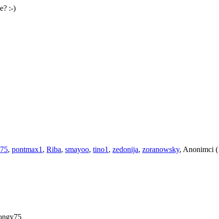
? :-)
75
,
pontmax1
,
Riba
,
smayoo
,
tino1
,
zedonija
,
zoranowsky
, Anonimci 
ongy75