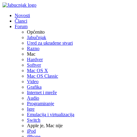
Novosti
Članci
Forum
Općenito
Jabučnjak
Ured za ukradene stvari
Razno
Mac
Hardver
Softver
Mac OS X
Mac OS Classic
Video
Grafika
Internet i mreže
Audio
Programiranje
Igre
Emulacija i virtualizacija
Switch
Apple je, Mac nije
iPod
iPhone