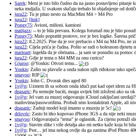
Sarek
: Meni je isto bilo čudno da na jasno postavljeno pitanje 
neka muljaža. U svakom slučaju trebalo bi objašnjenje od dotičn
jura22
: Tu je pitao nesto za MacMini M4 > M4 Pro
jura22
:
[link]
Pongy75
: Avioni, milioni. kamioni
matijazx
: -- to je bila prevara. Kolega forumaš mu je htio posud
Pongy75
: Malo popratiti postove, sve je bez logike. Šarena pri
jura22
: 8.2.2025. Pise da je sve prebacio s M4 na M4 Pro, ne z
jura22
: Cijela prića je čudna. Pošto se radi o bolesnom djetetu n
marioart
: izgelda da je obrisana... ja sam se ponudio za pomoc d
jura22
: Gdje je tema o M4 MM za onu curicu?
Gjuroo
: @Yonkis: Otvori temu...
Yonkis
: Zašto su plavuše a onda nakon njih riđokose tako upeča
smayoo
: RIP
Yonkis
: John C. Dvorak dies aged 80
1v@n
: Uzmem ih sa sobom onda idući put kad opet idem za 
dpasaric
: Pa nemojte baciti, mogu uvijek biti izloženi ako su ok
1v@n
: Jel vam za muzej odgovaraju iCloud zaključani uređaji?
mailovima/passwordima. Probali smo kontaktirati Apple, ali nisu
dpasaric
: Zadnji model koji imamo u muzeju je 5c!
drlovric
: Zasto bi itko kupovao iPhone 3GS a da nije neki muze
smayoo
: Odgovarajuća "tema" je oglasnik. Za cijenu potraži sli
1v@n
: Stavim slike i više detalja ako mi netko kaže koja bi bi
1v@n
: Psst… jel ima nekog ovdje da ga zanima iPod Photo 40
1500€ za 3GS…