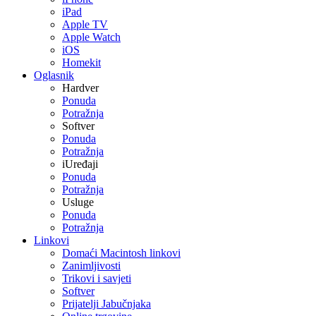
iPad
Apple TV
Apple Watch
iOS
Homekit
Oglasnik
Hardver
Ponuda
Potražnja
Softver
Ponuda
Potražnja
iUređaji
Ponuda
Potražnja
Usluge
Ponuda
Potražnja
Linkovi
Domaći Macintosh linkovi
Zanimljivosti
Trikovi i savjeti
Softver
Prijatelji Jabučnjaka