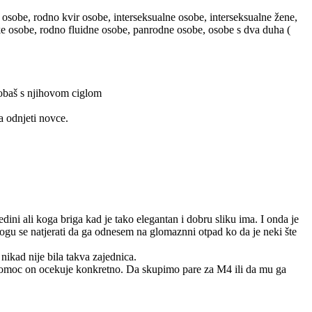
 osobe, rodno kvir osobe, interseksualne osobe, interseksualne žene,
ske osobe, rodno fluidne osobe, panrodne osobe, osobe s dva duha (
probaš s njihovom ciglom
a odnjeti novce.
ini ali koga briga kad je tako elegantan i dobru sliku ima. I onda je
mogu se natjerati da ga odnesem na glomaznni otpad ko da je neki šte
nikad nije bila takva zajednica.
 pomoc on ocekuje konkretno. Da skupimo pare za M4 ili da mu ga