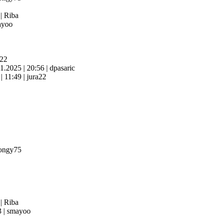
4
|
Riba
yoo
a22
11.2025
|
20:56
|
dpasaric
6
|
11:49
|
jura22
ongy75
3
|
Riba
3
|
smayoo