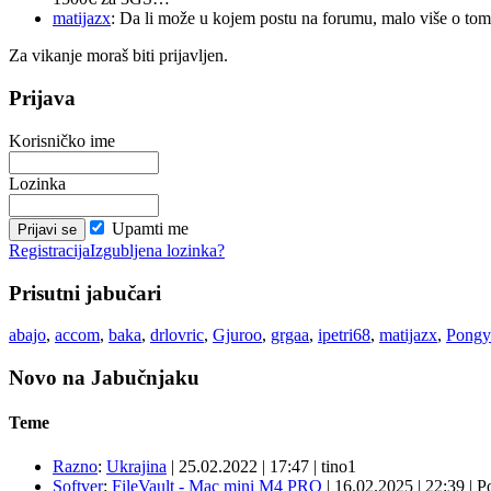
matijazx
: Da li može u kojem postu na forumu, malo više o tome
Za vikanje moraš biti prijavljen.
Prijava
Korisničko ime
Lozinka
Upamti me
Registracija
Izgubljena lozinka?
Prisutni jabučari
abajo
,
accom
,
baka
,
drlovric
,
Gjuroo
,
grgaa
,
ipetri68
,
matijazx
,
Pongy
Novo na Jabučnjaku
Teme
Razno
:
Ukrajina
|
25.02.2022
|
17:47
|
tino1
Softver
:
FileVault - Mac mini M4 PRO
|
16.02.2025
|
22:39
|
P