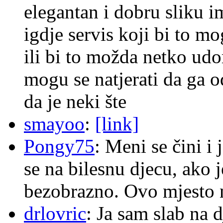
elegantan i dobru sliku im
igdje servis koji bi to m
ili bi to možda netko ud
mogu se natjerati da ga
da je neki šte
smayoo
:
[link]
Pongy75
: Meni se čini i
se na bilesnu djecu, ako j
bezobrazno. Ovo mjesto n
drlovric
: Ja sam slab na 