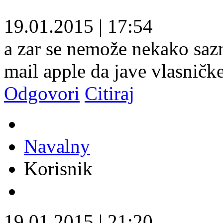
19.01.2015
|
17:54
a zar se nemože nekako saz
mail apple da jave vlasničk
Odgovori
Citiraj
Navalny
Korisnik
19.01.2015
|
21:20