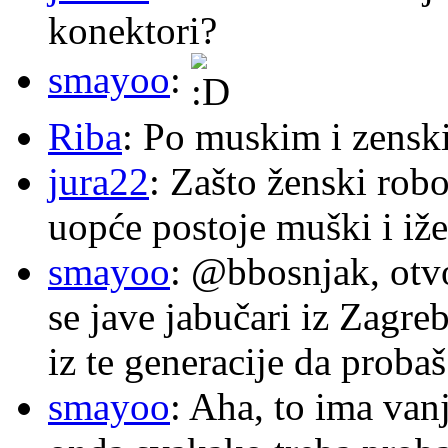
konektori?
smayoo
:
Riba
: Po muskim i zensk
jura22
: Zašto ženski robo
uopće postoje muški i iže
smayoo
: @bbosnjak, otvo
se jave jabučari iz Zagre
iz te generacije da proba
smayoo
: Aha, to ima van