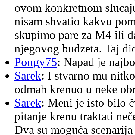
ovom konkretnom slucaju
nisam shvatio kakvu pom
skupimo pare za M4 ili 
njegovog budzeta. Taj dio
Pongy75
: Napad je najbo
Sarek
: I stvarno mu nitko
odmah krenuo u neke ob
Sarek
: Meni je isto bilo
pitanje krenu traktati ne
Dva su moguća scenarija 