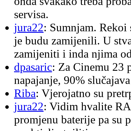
onda svakako treba proba
servisa.
jura22
: Sumnjam. Rekoi s
je budu zamijenili. U stva
zamijeniti i inda njima o
dpasaric
: Za Cinemu 23 p
napajanje, 90% slučajava
Riba
: Vjerojatno su pretr
jura22
: Vidim hvalite RA
promjenu baterije pa su p