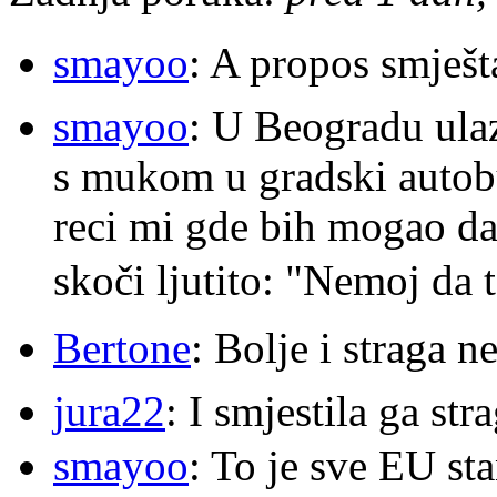
smayoo
: A propos smješt
smayoo
: U Beogradu ulaz
s mukom u gradski autobu
reci mi gde bih mogao da 
skoči ljutito: "Nemoj da 
Bertone
: Bolje i straga 
jura22
: I smjestila ga str
smayoo
: To je sve EU s