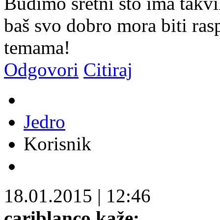
Budimo sretni što ima takvih
baš svo dobro mora biti ras
temama!
Odgovori
Citiraj
Jedro
Korisnik
18.01.2015
|
12:46
cariblanco kaže: