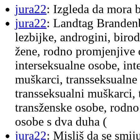
jura22
: Izgleda da mora b
jura22
: Landtag Brandenb
lezbijke, androgini, biro
žene, rodno promjenjive 
interseksualne osobe, int
muškarci, transseksualne 
transseksualni muškarci,
transženske osobe, rodno
osobe s dva duha (
jura22
: Misliš da se smij