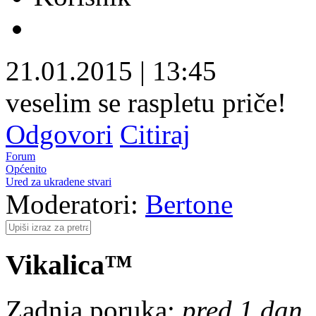
21.01.2015
|
13:45
veselim se raspletu priče!
Odgovori
Citiraj
Forum
Općenito
Ured za ukradene stvari
Moderatori:
Bertone
Vikalica™
Zadnja poruka:
pred 1 dan, 