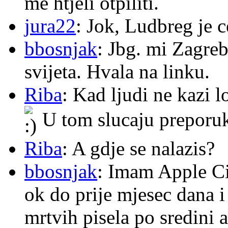
me htjeli otpiliti.
jura22
: Jok, Ludbreg je c
bbosnjak
: Jbg. mi Zagre
svijeta. Hvala na linku.
Riba
: Kad ljudi ne kazi 
U tom slucaju preporu
Riba
: A gdje se nalazis?
bbosnjak
: Imam Apple Ci
ok do prije mjesec dana i
mrtvih pisela po sredini a