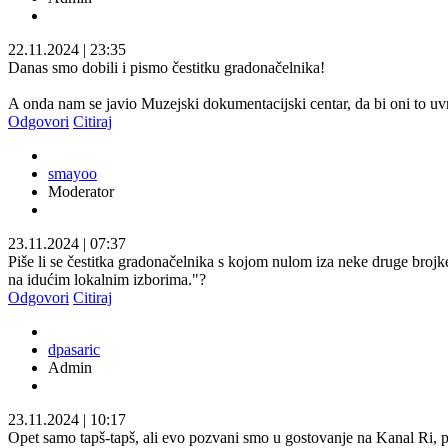
22.11.2024
|
23:35
Danas smo dobili i pismo čestitku gradonačelnika!
A onda nam se javio Muzejski dokumentacijski centar, da bi oni to uvrst
Odgovori
Citiraj
smayoo
Moderator
23.11.2024
|
07:37
Piše li se čestitka gradonačelnika s kojom nulom iza neke druge brojke? 
na idućim lokalnim izborima."?
Odgovori
Citiraj
dpasaric
Admin
23.11.2024
|
10:17
Opet samo tapš-tapš, ali evo pozvani smo u gostovanje na Kanal Ri, pa