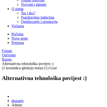
Online trgovine
Novosti i glasine
O nama
Što i tko?
Nazdravimo luđacima
Oglašavanje i promocija
Voćarna
Početna
Nove teme
Pretraga
Forum
Općenito
Razno
Alternativna tehnološka povijest :)
(1 korsinik/a gleda/ju temu) (1) Gost
Alternativna tehnološka povijest :)
dpasaric
Admin