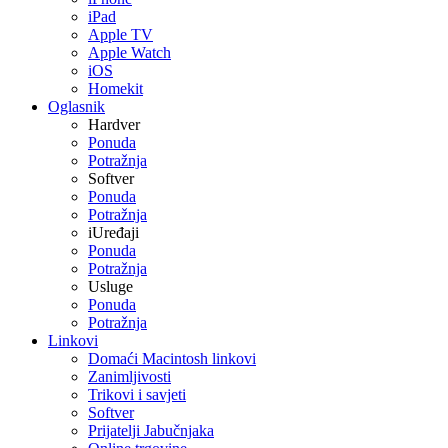
iPad
Apple TV
Apple Watch
iOS
Homekit
Oglasnik
Hardver
Ponuda
Potražnja
Softver
Ponuda
Potražnja
iUređaji
Ponuda
Potražnja
Usluge
Ponuda
Potražnja
Linkovi
Domaći Macintosh linkovi
Zanimljivosti
Trikovi i savjeti
Softver
Prijatelji Jabučnjaka