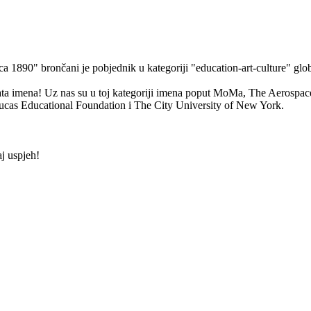
rca 1890" brončani je pobjednik u kategoriji "education-art-culture"
oznata imena! Uz nas su u toj kategoriji imena poput MoMa, The Aeros
as Educational Foundation i The City University of New York.
aj uspjeh!