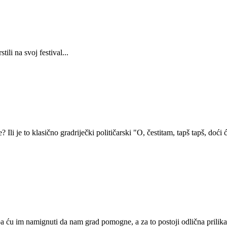
ili na svoj festival...
Ili je to klasično gradriječki političarski "O, čestitam, tapš tapš, doći 
 ću im namignuti da nam grad pomogne, a za to postoji odlična prilika -