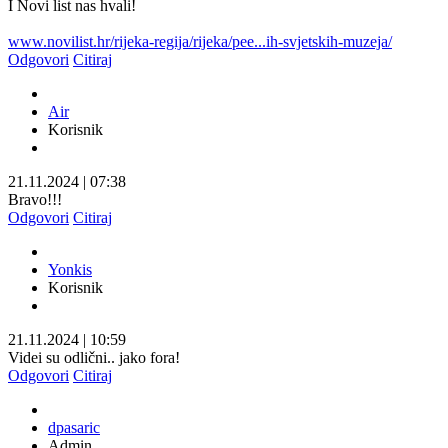
I Novi list nas hvali!
www.novilist.hr/rijeka-regija/rijeka/pee...ih-svjetskih-muzeja/
Odgovori
Citiraj
Air
Korisnik
21.11.2024
|
07:38
Bravo!!!
Odgovori
Citiraj
Yonkis
Korisnik
21.11.2024
|
10:59
Videi su odlični.. jako fora!
Odgovori
Citiraj
dpasaric
Admin