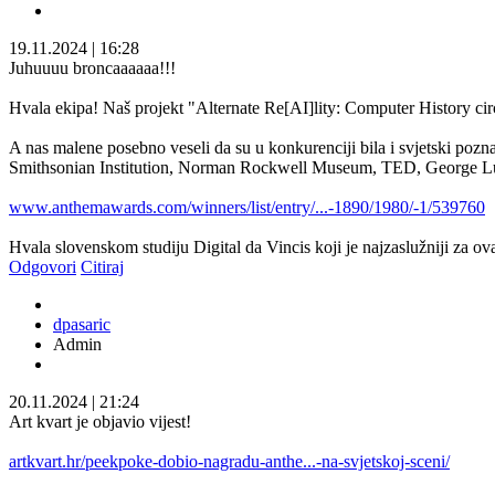
19.11.2024
|
16:28
Juhuuuu broncaaaaaa!!!
Hvala ekipa! Naš projekt "Alternate Re[AI]lity: Computer History ci
A nas malene posebno veseli da su u konkurenciji bila i svjetski p
Smithsonian Institution, Norman Rockwell Museum, TED, George Luc
www.anthemawards.com/winners/list/entry/...-1890/1980/-1/539760
Hvala slovenskom studiju Digital da Vincis koji je najzaslužniji za ov
Odgovori
Citiraj
dpasaric
Admin
20.11.2024
|
21:24
Art kvart je objavio vijest!
artkvart.hr/peekpoke-dobio-nagradu-anthe...-na-svjetskoj-sceni/