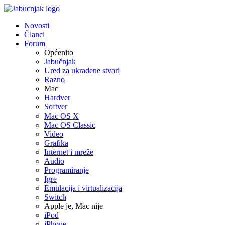
Novosti
Članci
Forum
Općenito
Jabučnjak
Ured za ukradene stvari
Razno
Mac
Hardver
Softver
Mac OS X
Mac OS Classic
Video
Grafika
Internet i mreže
Audio
Programiranje
Igre
Emulacija i virtualizacija
Switch
Apple je, Mac nije
iPod
iPhone