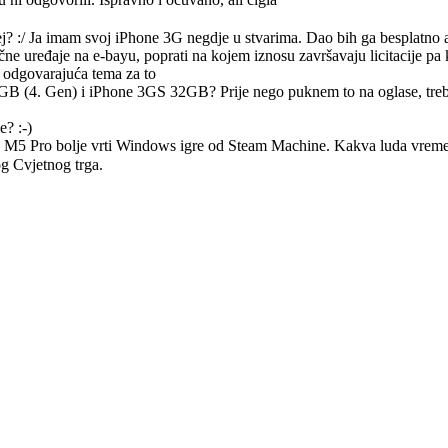
j? :/ Ja imam svoj iPhone 3G negdje u stvarima. Dao bih ga besplatno a
čne uređaje na e-bayu, poprati na kojem iznosu završavaju licitacije pa k
la odgovarajuća tema za to
GB (4. Gen) i iPhone 3GS 32GB? Prije nego puknem to na oglase, treba
? :-)
ook M5 Pro bolje vrti Windows igre od Steam Machine. Kakva luda vre
og Cvjetnog trga.