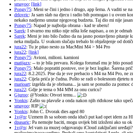
smayoo
:
[link]
Pongy75
: Meni se čini i jedno i drugo, app šema. A vaditi se n
drlovric
: Ja sam slab na djecu i radio bih pomogao i u ovom k
nekako nadjemo unutar njegovog budzeta. Taj dio mi nije jasan.
Pongy75
: Napad je najbolja obrana - kad te uberu!
Sarek
: I stvarno mu nitko nije ništa loše napisao, a on je odm
Sarek
: Meni je isto bilo čudno da na jasno postavljeno pitanje 
neka muljaža. U svakom slučaju trebalo bi objašnjenje od dotičn
jura22
: Tu je pitao nesto za MacMini M4 > M4 Pro
jura22
:
[link]
Pongy75
: Avioni, milioni. kamioni
matijazx
: -- to je bila prevara. Kolega forumaš mu je htio posud
Pongy75
: Malo popratiti postove, sve je bez logike. Šarena pri
jura22
: 8.2.2025. Pise da je sve prebacio s M4 na M4 Pro, ne z
jura22
: Cijela prića je čudna. Pošto se radi o bolesnom djetetu n
marioart
: izgelda da je obrisana... ja sam se ponudio za pomoc d
jura22
: Gdje je tema o M4 MM za onu curicu?
Gjuroo
: @Yonkis: Otvori temu...
Yonkis
: Zašto su plavuše a onda nakon njih riđokose tako upeča
smayoo
: RIP
Yonkis
: John C. Dvorak dies aged 80
1v@n
: Uzmem ih sa sobom onda idući put kad opet idem za 
dpasaric
: Pa nemojte baciti, mogu uvijek biti izloženi ako su ok
1v@n
: Jel vam za muzej odgovaraju iCloud zaključani uređaji?
mailovima/passwordima. Probali smo kontaktirati Apple, ali nisu