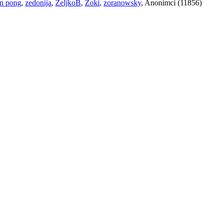
n pong
,
zedonija
,
ZeljkoB
,
Zoki
,
zoranowsky
, Anonimci (11856)