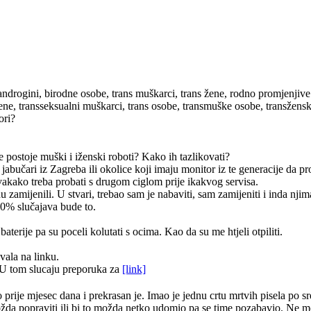
androgini, birodne osobe, trans muškarci, trans žene, rodno promjenjive
žene, transseksualni muškarci, trans osobe, transmuške osobe, transžen
ori?
e postoje muški i iženski roboti? Kako ih tazlikovati?
 jabučari iz Zagreba ili okolice koji imaju monitor iz te generacije da 
vakako treba probati s drugom ciglom prije ikakvog servisa.
zamijenili. U stvari, trebao sam je nabaviti, sam zamijeniti i inda njim
90% slučajava bude to.
terije pa su poceli kolutati s ocima. Kao da su me htjeli otpiliti.
vala na linku.
U tom slucaju preporuka za
[link]
ije mjesec dana i prekrasan je. Imao je jednu crtu mrtvih pisela po sred
i možda popraviti ili bi to možda netko udomio pa se time pozabavio. Ne 