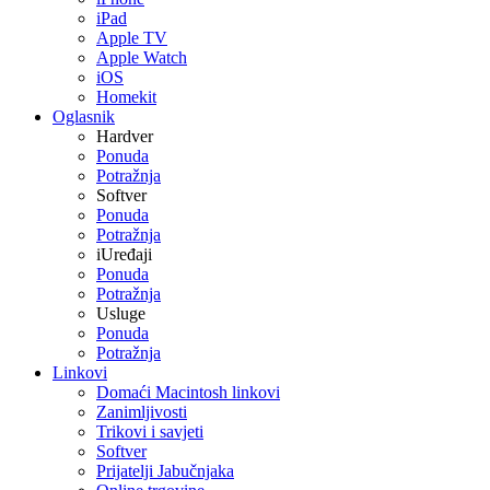
iPad
Apple TV
Apple Watch
iOS
Homekit
Oglasnik
Hardver
Ponuda
Potražnja
Softver
Ponuda
Potražnja
iUređaji
Ponuda
Potražnja
Usluge
Ponuda
Potražnja
Linkovi
Domaći Macintosh linkovi
Zanimljivosti
Trikovi i savjeti
Softver
Prijatelji Jabučnjaka