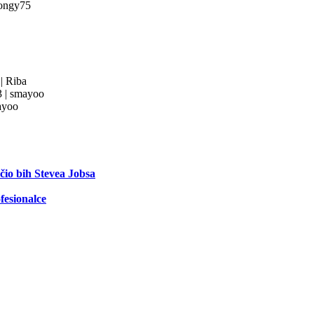
ongy75
3
|
Riba
3
|
smayoo
yoo
ečio bih Stevea Jobsa
fesionalce