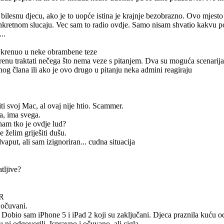
a bilesnu djecu, ako je to uopće istina je krajnje bezobrazno. Ovo mjesto 
onkretnom slucaju. Vec sam to radio ovdje. Samo nisam shvatio kakvu
..
ah krenuo u neke obrambene teze
krenu traktati nečega što nema veze s pitanjem. Dva su moguća scenarija 
og člana ili ako je ovo drugo u pitanju neka admini reagiraju
iti svoj Mac, al ovaj nije htio. Scammer.
ča, ima svega.
nam tko je ovdje lud?
e želim griješiti dušu.
vaput, ali sam izignoriran... cudna situacija
tljive?
HR
 očuvani.
 Dobio sam iPhone 5 i iPad 2 koji su zaključani. Djeca praznila kuću 
 ni odgovorili. Ispravno i očuvano, ali cigla