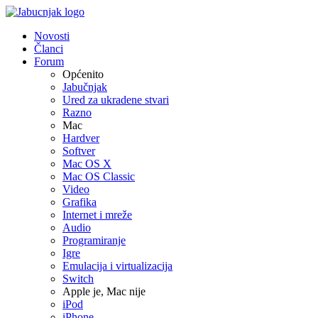
Novosti
Članci
Forum
Općenito
Jabučnjak
Ured za ukradene stvari
Razno
Mac
Hardver
Softver
Mac OS X
Mac OS Classic
Video
Grafika
Internet i mreže
Audio
Programiranje
Igre
Emulacija i virtualizacija
Switch
Apple je, Mac nije
iPod
iPhone