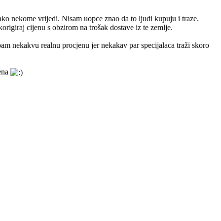
ko nekome vrijedi. Nisam uopce znao da to ljudi kupuju i traze.
origiraj cijenu s obzirom na trošak dostave iz te zemlje.
m nekakvu realnu procjenu jer nekakav par specijalaca traži skoro
mena