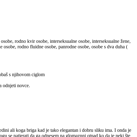
 osobe, rodno kvir osobe, interseksualne osobe, interseksualne žene,
ske osobe, rodno fluidne osobe, panrodne osobe, osobe s dva duha (
probaš s njihovom ciglom
a odnjeti novce.
ini ali koga briga kad je tako elegantan i dobru sliku ima. I onda je
mogu se natjerati da ga odnesem na glomaznni otpad ko da je neki šte