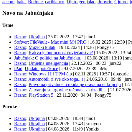
accom
,
baka
,
Bertone
,
cariblanco
,
Djuro genijalac
,
drlovric
,
Gjuroo
,
j
Novo na Jabučnjaku
Teme
Razno
:
Ukrajina
|
25.02.2022
|
17:47
|
tino1
Softver
:
FileVault - Mac mini M4 PRO
|
16.02.2025
|
22:39
|
P
Razno
:
Muzički kutak
|
19.10.2024
|
14:36
|
Pongy75
Razno
:
Kakva je budućnost čovječanstva?
|
15.06.2022
|
13:5
Jabučnjak
:
O politici na Jabučnjaku...
|
03.08.2026
|
13:10
|
sma
Razno
:
Umjetna inteligencija
|
22.12.2022
|
00:23
|
jura22
iPad
:
Update poteškoće
|
29.07.2026
|
23:39
|
iMo
Razno
:
Windows 11 i TPM čip
|
02.11.2025
|
10:57
|
dpasaric
Razno
:
Automobili (i sve oko toga...)
|
24.06.2018
|
09:49
|
jur
Razno
:
Pravo na privatnost i ukidanje prava na enkripciju
|
12.
Razno
:
Zatvaraju se trgovine računala - kriza ili ...
|
21.07.202
Razno
:
PlayStation 5
|
23.11.2020
|
04:04
|
Pongy75
Poruke
Razno
:
Ukrajina
| 04.08.2026
|
18:34
|
tino1
Razno
:
Ukrajina
| 04.08.2026
|
17:43
|
smayoo
Razno
:
Ukrajina
| 04.08.2026
|
11:49
|
Yonkis