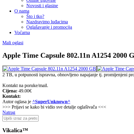
Online trgovine
Novosti i glasine
O nama
Što i tko?
Nazdravimo luđacima
Oglašavanje i promocija
Voćarna
Mali oglasi
Apple Time Capsule 802.11n A1254 2000 
2 TB, u potpunosti ispravna, obnovljeno napajanje tj. promijenjeni pr
Kontakt na poruke/mail.
Cijena:
49.00€
Kontakt:
Autor oglasa je
^SuperUnknown^
>>> Prijavi se kako bi vidio sve detalje oglašivača <<<
Natrag
Vikalica™