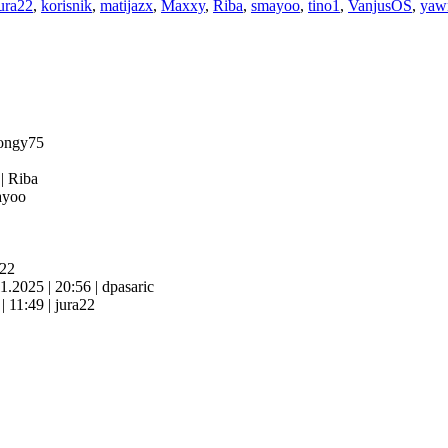
ura22
,
korisnik
,
matijazx
,
Maxxy
,
Riba
,
smayoo
,
tino1
,
VanjusOS
,
yaw
ongy75
4
|
Riba
yoo
a22
11.2025
|
20:56
|
dpasaric
6
|
11:49
|
jura22