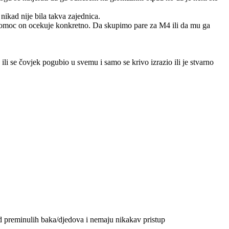
nikad nije bila takva zajednica.
 pomoc on ocekuje konkretno. Da skupimo pare za M4 ili da mu ga
ili se čovjek pogubio u svemu i samo se krivo izrazio ili je stvarno
od preminulih baka/djedova i nemaju nikakav pristup