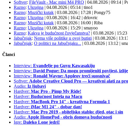
Softver
:
FileVault - Mac mini M4 PRO
| 04.08.2026
|
09:14
|
P
Razno
:
Ukrajina
| 04.08.2026
|
05:14
|
tino1
Razno
:
Muzički kutak
| 03.08.2026
|
17:28
|
Pongy75
Razno
:
Ukrajina
| 03.08.2026
|
16:42
|
drlovric
Razno
:
Muzički kutak
| 03.08.2026
|
16:00
|
Riba
Razno
:
Ukrajina
| 03.08.2026
|
15:29
|
smayoo
Razno
:
Kakva je budućnost čovječanstva?
| 03.08.2026
|
15:2
Jabučnjak
:
Nema više politike u ovoj butigi
| 03.08.2026
|
13:1
Jabučnjak
:
O politici na Jabučnjaku...
| 03.08.2026
|
13:12
|
sma
Članci
Interview:
Evanđelje po Guyu Kawasakiju
Interview:
David Pogue: Da mogu promijeniti povijest, izlij
Interview:
Ronald Wayne: Appleov treći suosnivač
Softver:
Adobe Creative Cloud Pro — kreativni alati za pro
Audio:
Iz ljubavi
Hardver:
Mac Pro - Pimp My Ride!
Hardver:
Budućnost Intela na Macu
Hardver:
MacBook Pro 14" - kreativna Formula 1
Hardver:
iMac M1 24" - dobar dan!
Hardver:
Mac Pro 2019 - obiteljsko stablo: djed, otac i sin
Audio:
Apple HomePod - obris domova budućnosti
Igre:
Daleko Lone jedri!