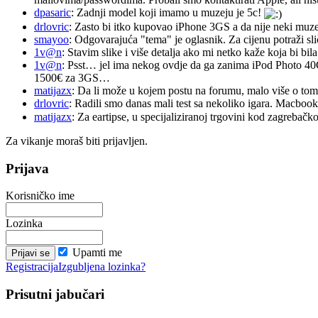
dpasaric
: Zadnji model koji imamo u muzeju je 5c!
drlovric
: Zasto bi itko kupovao iPhone 3GS a da nije neki muze
smayoo
: Odgovarajuća "tema" je oglasnik. Za cijenu potraži sli
1v@n
: Stavim slike i više detalja ako mi netko kaže koja bi bi
1v@n
: Psst… jel ima nekog ovdje da ga zanima iPod Photo 40
1500€ za 3GS…
matijazx
: Da li može u kojem postu na forumu, malo više o tome
drlovric
: Radili smo danas mali test sa nekoliko igara. Macb
matijazx
: Za eartipse, u specijaliziranoj trgovini kod zagrebačk
Za vikanje moraš biti prijavljen.
Prijava
Korisničko ime
Lozinka
Upamti me
Registracija
Izgubljena lozinka?
Prisutni jabučari