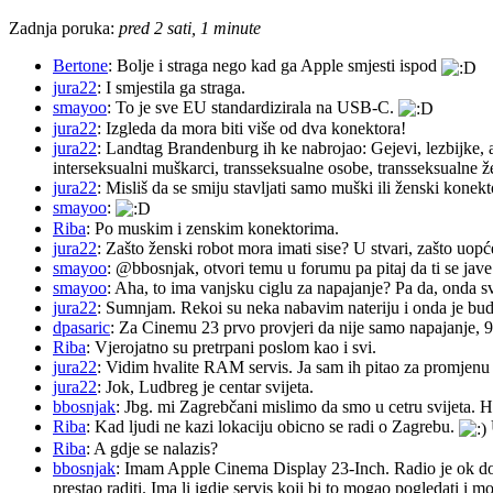
Zadnja poruka:
pred 2 sati, 1 minute
Bertone
: Bolje i straga nego kad ga Apple smjesti ispod
jura22
: I smjestila ga straga.
smayoo
: To je sve EU standardizirala na USB-C.
jura22
: Izgleda da mora biti više od dva konektora!
jura22
: Landtag Brandenburg ih ke nabrojao: Gejevi, lezbijke, 
interseksualni muškarci, transseksualne osobe, transseksualne 
jura22
: Misliš da se smiju stavljati samo muški ili ženski konekt
smayoo
:
Riba
: Po muskim i zenskim konektorima.
jura22
: Zašto ženski robot mora imati sise? U stvari, zašto uopć
smayoo
: @bbosnjak, otvori temu u forumu pa pitaj da ti se jave
smayoo
: Aha, to ima vanjsku ciglu za napajanje? Pa da, onda s
jura22
: Sumnjam. Rekoi su neka nabavim nateriju i onda je budu 
dpasaric
: Za Cinemu 23 prvo provjeri da nije samo napajanje, 
Riba
: Vjerojatno su pretrpani poslom kao i svi.
jura22
: Vidim hvalite RAM servis. Ja sam ih pitao za promjenu ba
jura22
: Jok, Ludbreg je centar svijeta.
bbosnjak
: Jbg. mi Zagrebčani mislimo da smo u cetru svijeta. H
Riba
: Kad ljudi ne kazi lokaciju obicno se radi o Zagrebu.
Riba
: A gdje se nalazis?
bbosnjak
: Imam Apple Cinema Display 23-Inch. Radio je ok do pr
prestao raditi. Ima li igdje servis koji bi to mogao pogledati 