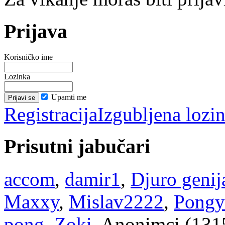
Prijava
Korisničko ime
Lozinka
Upamti me
Registracija
Izgubljena lozi
Prisutni jabučari
accom
,
damir1
,
Djuro genij
Maxxy
,
Mislav2222
,
Pongy
pong
,
Zoki
, Anonimci (131