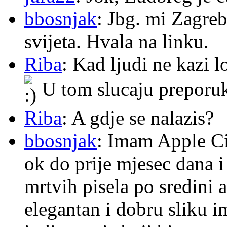
bbosnjak
: Jbg. mi Zagre
svijeta. Hvala na linku.
Riba
: Kad ljudi ne kazi 
U tom slucaju preporu
Riba
: A gdje se nalazis?
bbosnjak
: Imam Apple Ci
ok do prije mjesec dana i
mrtvih pisela po sredini a
elegantan i dobru sliku im