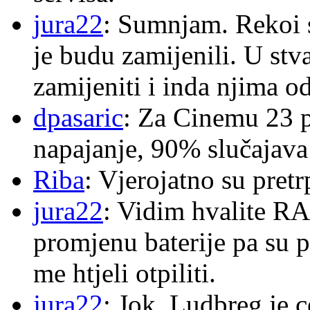
jura22
: Sumnjam. Rekoi s
je budu zamijenili. U stva
zamijeniti i inda njima o
dpasaric
: Za Cinemu 23 p
napajanje, 90% slučajava
Riba
: Vjerojatno su pretr
jura22
: Vidim hvalite RA
promjenu baterije pa su p
me htjeli otpiliti.
jura22
: Jok, Ludbreg je c