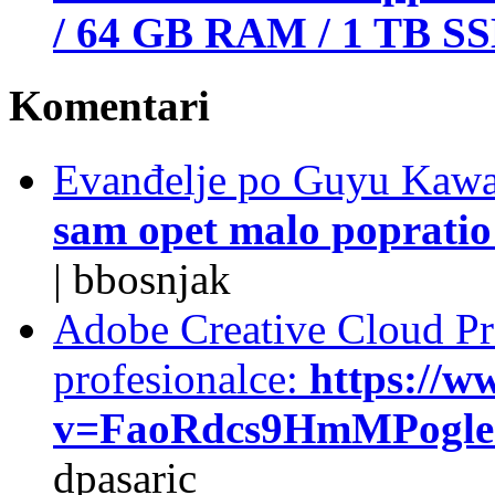
/ 64 GB RAM / 1 TB S
Komentari
Evanđelje po Guyu Kawa
sam opet malo popratio 
|
bbosnjak
Adobe Creative Cloud Pro
profesionalce:
https://w
v=FaoRdcs9HmMPogleda
dpasaric