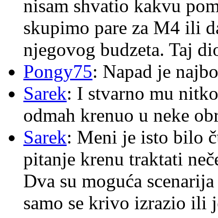
nisam shvatio kakvu pom
skupimo pare za M4 ili 
njegovog budzeta. Taj dio
Pongy75
: Napad je najbo
Sarek
: I stvarno mu nitko
odmah krenuo u neke ob
Sarek
: Meni je isto bilo
pitanje krenu traktati ne
Dva su moguća scenarija 
samo se krivo izrazio ili