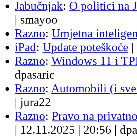
Jabučnjak
:
O politici na 
|
smayoo
Razno
:
Umjetna inteligen
iPad
:
Update poteškoće
|
Razno
:
Windows 11 i TP
dpasaric
Razno
:
Automobili (i sve
|
jura22
Razno
:
Pravo na privatno
|
12.11.2025
|
20:56
|
dpa