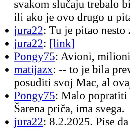
svakom slučaju trebalo b
ili ako je ovo drugo u pi
jura22
: Tu je pitao nes
jura22
:
[link]
Pongy75
: Avioni, milion
matijazx
: -- to je bila p
posuditi svoj Mac, al ova
Pongy75
: Malo popratiti
Šarena priča, ima svega.
jura22
: 8.2.2025. Pise d