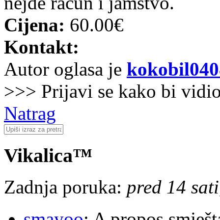
nejde račun i jamstvo.
Cijena:
60.00€
Kontakt:
Autor oglasa je
kokobil040
>>> Prijavi se kako bi vidi
Natrag
Vikalica™
Zadnja poruka:
pred 14 sat
smayoo
: A propos smješt