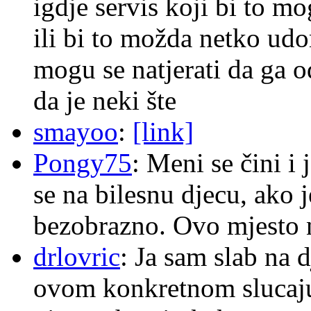
igdje servis koji bi to m
ili bi to možda netko ud
mogu se natjerati da ga
da je neki šte
smayoo
:
[link]
Pongy75
: Meni se čini i
se na bilesnu djecu, ako j
bezobrazno. Ovo mjesto n
drlovric
: Ja sam slab na 
ovom konkretnom slucaju