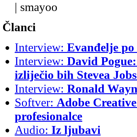
|
smayoo
Članci
Interview:
Evanđelje p
Interview:
David Pogue: 
izliječio bih Stevea Job
Interview:
Ronald Wayne
Softver:
Adobe Creative 
profesionalce
Audio:
Iz ljubavi