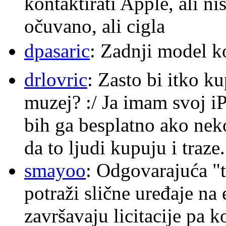
kontaktirati Apple, ali ni
očuvano, ali cigla
dpasaric
: Zadnji model k
drlovric
: Zasto bi itko k
muzej? :/ Ja imam svoj i
bih ga besplatno ako nek
da to ljudi kupuju i traze.
smayoo
: Odgovarajuća "t
potraži slične uređaje na
završavaju licitacije pa k