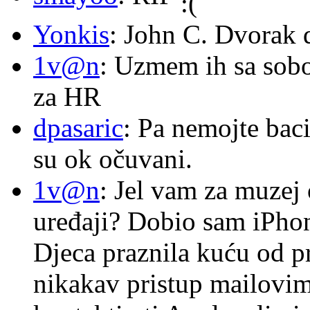
Yonkis
: John C. Dvorak 
1v@n
: Uzmem ih sa sob
za HR
dpasaric
: Pa nemojte baci
su ok očuvani.
1v@n
: Jel vam za muzej
uređaji? Dobio sam iPhone
Djeca praznila kuću od p
nikakav pristup mailovi