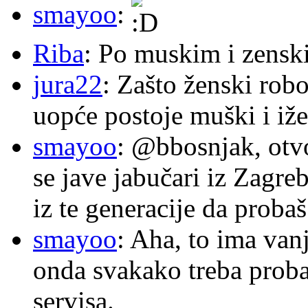
smayoo
:
Riba
: Po muskim i zensk
jura22
: Zašto ženski robo
uopće postoje muški i iže
smayoo
: @bbosnjak, otvo
se jave jabučari iz Zagre
iz te generacije da proba
smayoo
: Aha, to ima van
onda svakako treba proba
servisa.