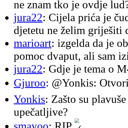
ne znam tko je ovdje lud
jura22
: Cijela prića je č
djetetu ne želim griješiti
marioart
: izgelda da je o
pomoc dvaput, ali sam izi
jura22
: Gdje je tema o 
Gjuroo
: @Yonkis: Otvori
Yonkis
: Zašto su plavuše
upečatljive?
smayoo
: RIP