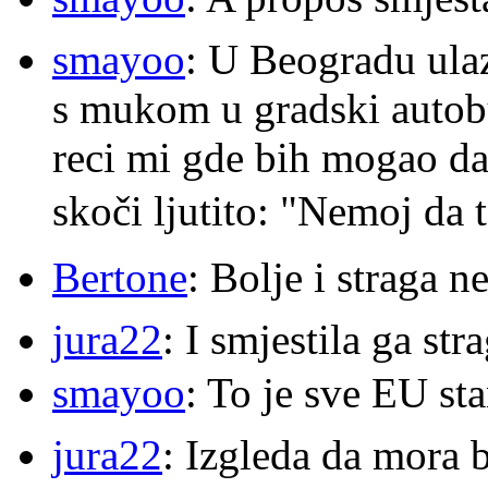
smayoo
: U Beogradu ulaz
s mukom u gradski autobu
reci mi gde bih mogao da 
skoči ljutito: "Nemoj da 
Bertone
: Bolje i straga 
jura22
: I smjestila ga str
smayoo
: To je sve EU s
jura22
: Izgleda da mora b