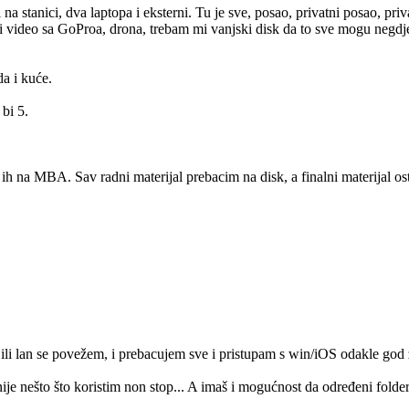
 stanici, dva laptopa i eksterni. Tu je sve, posao, privatni posao, priv
i video sa GoProa, drona, trebam mi vanjski disk da to sve mogu negdje
da i kuće.
bi 5.
m ih na MBA. Sav radni materijal prebacim na disk, a finalni materijal
lan se povežem, i prebacujem sve i pristupam s win/iOS odakle god želi
 nešto što koristim non stop... A imaš i mogućnost da određeni folder ili 