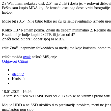
Za Win imam nekakav disk 2.5", sa 2 TB i dosta je. + redovni diskovi na
Pošto sam kupio MBA koji će između ostaloga dosta vrtiti fotografije 
laptop.
Može bit i 3.5". Nije bitno tolko jer ću ga selit eventualno između ure
Kolko TB? Nemam pojma. Znam da trebam minimalno 2. Recimo da 
E sad, dal je bolje kupiti 2x2TB ili jedan od 4?
Znači treba bit brz i dobar spoj sa MBA.
edit: Znači, napravim fotke/video sa uređajima koje koristim, obradi
edit2: možda
ovak
nešto? Mišljenje...
Odgovori
Citiraj
gladhr2
Korisnik
18.01.2021
|
16:26
Ja sam sebi uzeo WD MyCloud od 2TB ako se ne varam i preko wifi ili 
Moj je HDD a ne SSD ukoliko ti to predstavlja problem, meni ne jer nije
mac/laptop non stop