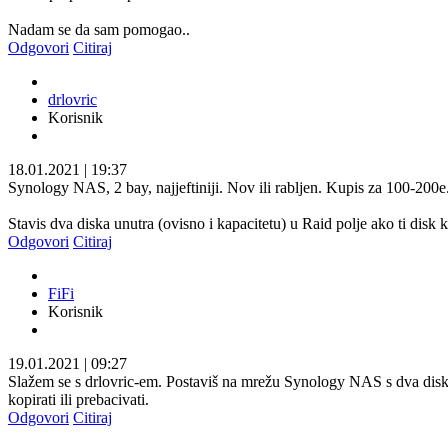
Nadam se da sam pomogao..
Odgovori
Citiraj
drlovric
Korisnik
18.01.2021
|
19:37
Synology NAS, 2 bay, najjeftiniji. Nov ili rabljen. Kupis za 100-200e
Stavis dva diska unutra (ovisno i kapacitetu) u Raid polje ako ti di
Odgovori
Citiraj
FiFi
Korisnik
19.01.2021
|
09:27
Slažem se s drlovric-em. Postaviš na mrežu Synology NAS s dva diska 
kopirati ili prebacivati.
Odgovori
Citiraj