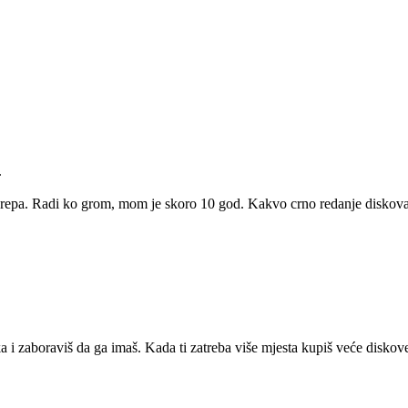
.
sk krepa. Radi ko grom, mom je skoro 10 god. Kakvo crno redanje diskov
i zaboraviš da ga imaš. Kada ti zatreba više mjesta kupiš veće diskove