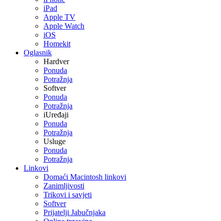
iPad
Apple TV
Apple Watch
iOS
Homekit
Oglasnik
Hardver
Ponuda
Potražnja
Softver
Ponuda
Potražnja
iUređaji
Ponuda
Potražnja
Usluge
Ponuda
Potražnja
Linkovi
Domaći Macintosh linkovi
Zanimljivosti
Trikovi i savjeti
Softver
Prijatelji Jabučnjaka