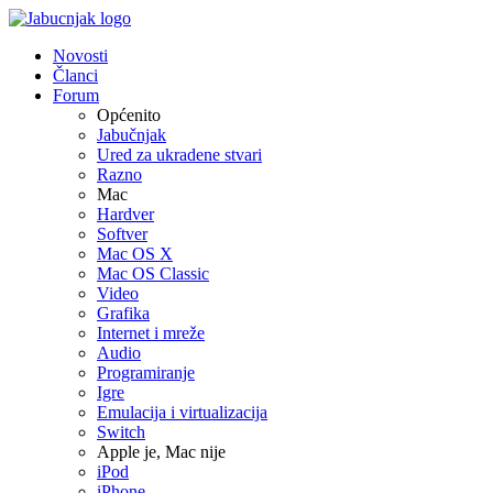
Novosti
Članci
Forum
Općenito
Jabučnjak
Ured za ukradene stvari
Razno
Mac
Hardver
Softver
Mac OS X
Mac OS Classic
Video
Grafika
Internet i mreže
Audio
Programiranje
Igre
Emulacija i virtualizacija
Switch
Apple je, Mac nije
iPod
iPhone