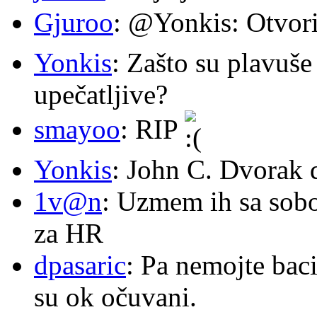
Gjuroo
: @Yonkis: Otvori
Yonkis
: Zašto su plavuše
upečatljive?
smayoo
: RIP
Yonkis
: John C. Dvorak 
1v@n
: Uzmem ih sa sob
za HR
dpasaric
: Pa nemojte baci
su ok očuvani.