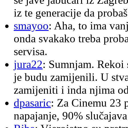
iz te generacije da proba
smayoo
: Aha, to ima van
onda svakako treba proba
servisa.
jura22
: Sumnjam. Rekoi s
je budu zamijenili. U stva
zamijeniti i inda njima o
dpasaric
: Za Cinemu 23 p
napajanje, 90% slučajava