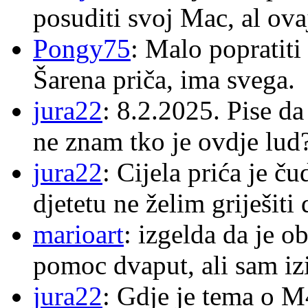
posuditi svoj Mac, al ova
Pongy75
: Malo popratiti
Šarena priča, ima svega.
jura22
: 8.2.2025. Pise d
ne znam tko je ovdje lud
jura22
: Cijela prića je č
djetetu ne želim griješiti
marioart
: izgelda da je o
pomoc dvaput, ali sam izi
jura22
: Gdje je tema o 