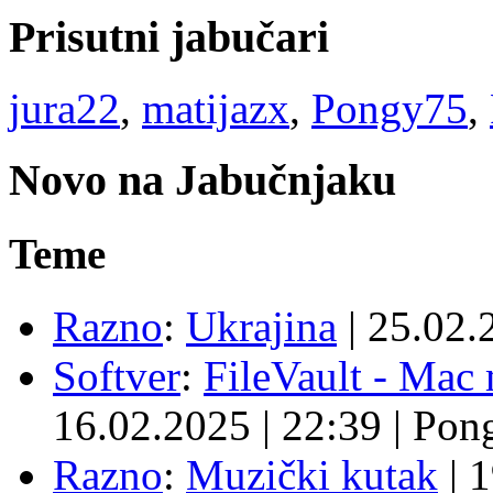
Prisutni jabučari
jura22
,
matijazx
,
Pongy75
,
Novo na Jabučnjaku
Teme
Razno
:
Ukrajina
|
25.02.
Softver
:
FileVault - Ma
16.02.2025
|
22:39
|
Pon
Razno
:
Muzički kutak
|
1