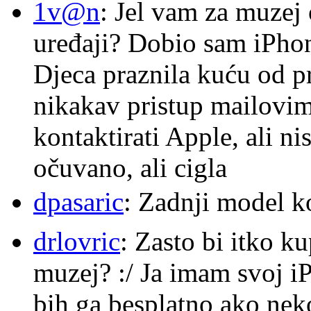
1v@n
: Jel vam za muzej
uređaji? Dobio sam iPhone
Djeca praznila kuću od p
nikakav pristup mailovi
kontaktirati Apple, ali ni
očuvano, ali cigla
dpasaric
: Zadnji model k
drlovric
: Zasto bi itko k
muzej? :/ Ja imam svoj i
bih ga besplatno ako nek