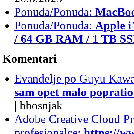
Ponuda/Ponuda:
MacBoo
Ponuda/Ponuda:
Apple i
/ 64 GB RAM / 1 TB S
Komentari
Evanđelje po Guyu Kawa
sam opet malo popratio 
|
bbosnjak
Adobe Creative Cloud Pro
profesionalce:
https://w