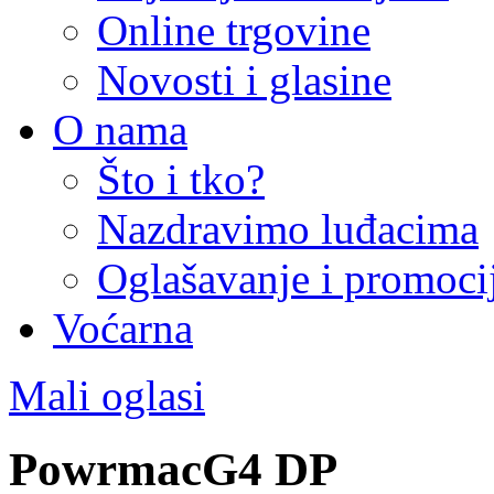
Online trgovine
Novosti i glasine
O nama
Što i tko?
Nazdravimo luđacima
Oglašavanje i promoci
Voćarna
Mali oglasi
PowrmacG4 DP