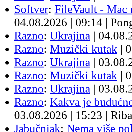
Softver
:
FileVault - Ma
04.08.2026
|
09:14
|
Pon
Razno
:
Ukrajina
| 04.08
Razno
:
Muzički kutak
| 
Razno
:
Ukrajina
| 03.08
Razno
:
Muzički kutak
| 
Razno
:
Ukrajina
| 03.08
Razno
:
Kakva je budućno
03.08.2026
|
15:23
|
Rib
Jabučnjak
:
Nema više pol