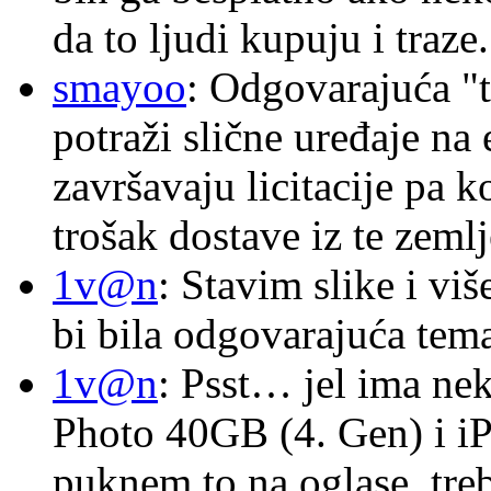
da to ljudi kupuju i traze.
smayoo
: Odgovarajuća "t
potraži slične uređaje na
završavaju licitacije pa k
trošak dostave iz te zemlj
1v@n
: Stavim slike i vi
bi bila odgovarajuća tema
1v@n
: Psst… jel ima ne
Photo 40GB (4. Gen) i i
puknem to na oglase, tre