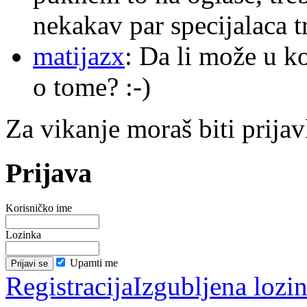
nekakav par specijalaca
matijazx
: Da li može u k
o tome? :-)
Za vikanje moraš biti prijav
Prijava
Korisničko ime
Lozinka
Upamti me
Registracija
Izgubljena lozi