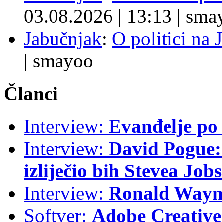
03.08.2026
|
13:13
|
sma
Jabučnjak
:
O politici na 
|
smayoo
Članci
Interview:
Evanđelje p
Interview:
David Pogue: 
izliječio bih Stevea Job
Interview:
Ronald Wayne
Softver:
Adobe Creative 