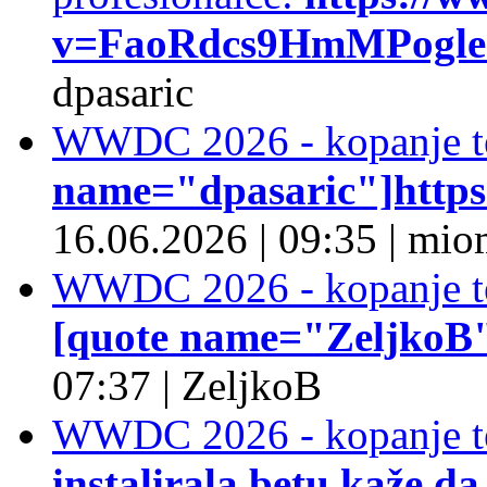
v=FaoRdcs9HmMPogleda
dpasaric
WWDC 2026 - kopanje t
name="dpasaric"]https:/
16.06.2026
|
09:35
|
mio
WWDC 2026 - kopanje t
[quote name="ZeljkoB"]
07:37
|
ZeljkoB
WWDC 2026 - kopanje t
instalirala betu kaže da