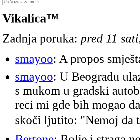
Vikalica™
Zadnja poruka:
pred 11 sat
smayoo
: A propos smješt
smayoo
: U Beogradu ulaz
s mukom u gradski autobu
reci mi gde bih mogao da 
skoči ljutito: "Nemoj da 
Bertone
: Bolje i straga 