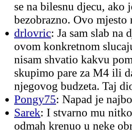
se na bilesnu djecu, ako j
bezobrazno. Ovo mjesto n
drlovric
: Ja sam slab na 
ovom konkretnom slucaju
nisam shvatio kakvu pom
skupimo pare za M4 ili 
njegovog budzeta. Taj dio
Pongy75
: Napad je najbo
Sarek
: I stvarno mu nitko
odmah krenuo u neke ob