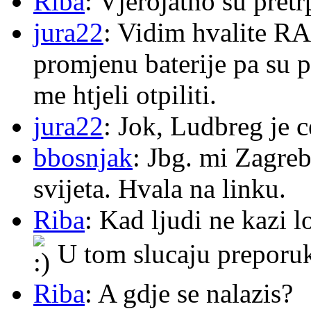
Riba
: Vjerojatno su pretr
jura22
: Vidim hvalite RA
promjenu baterije pa su p
me htjeli otpiliti.
jura22
: Jok, Ludbreg je c
bbosnjak
: Jbg. mi Zagre
svijeta. Hvala na linku.
Riba
: Kad ljudi ne kazi 
U tom slucaju preporu
Riba
: A gdje se nalazis?