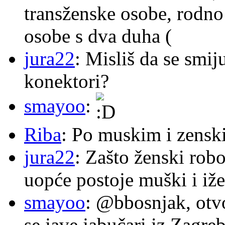
transženske osobe, rodno
osobe s dva duha (
jura22
: Misliš da se smij
konektori?
smayoo
:
Riba
: Po muskim i zensk
jura22
: Zašto ženski robo
uopće postoje muški i iže
smayoo
: @bbosnjak, otvo
se jave jabučari iz Zagre