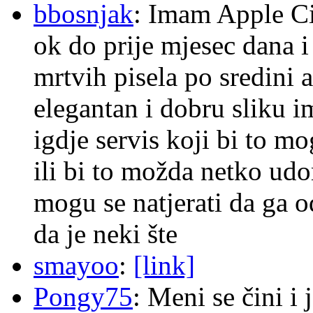
bbosnjak
: Imam Apple Ci
ok do prije mjesec dana i
mrtvih pisela po sredini a
elegantan i dobru sliku im
igdje servis koji bi to m
ili bi to možda netko ud
mogu se natjerati da ga
da je neki šte
smayoo
:
[link]
Pongy75
: Meni se čini i