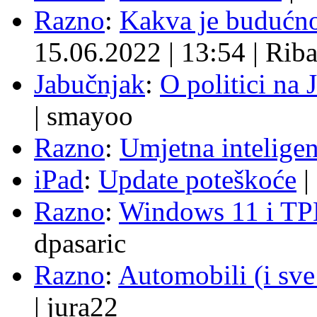
Razno
:
Kakva je budućno
15.06.2022
|
13:54
|
Rib
Jabučnjak
:
O politici na 
|
smayoo
Razno
:
Umjetna inteligen
iPad
:
Update poteškoće
|
Razno
:
Windows 11 i TP
dpasaric
Razno
:
Automobili (i sve
|
jura22