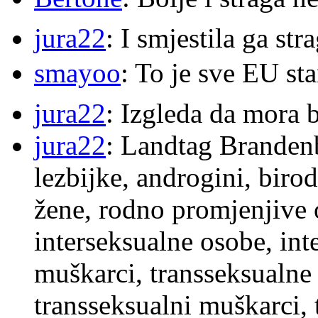
jura22
: I smjestila ga str
smayoo
: To je sve EU s
jura22
: Izgleda da mora b
jura22
: Landtag Brandenb
lezbijke, androgini, biro
žene, rodno promjenjive 
interseksualne osobe, int
muškarci, transseksualne 
transseksualni muškarci,