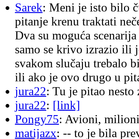
Sarek
: Meni je isto bilo
pitanje krenu traktati ne
Dva su moguća scenarija 
samo se krivo izrazio ili
svakom slučaju trebalo b
ili ako je ovo drugo u pi
jura22
: Tu je pitao nes
jura22
:
[link]
Pongy75
: Avioni, milion
matijazx
: -- to je bila p