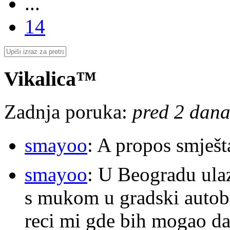
...
14
Vikalica™
Zadnja poruka:
pred 2 dana
smayoo
: A propos smješt
smayoo
: U Beogradu ulaz
s mukom u gradski autobu
reci mi gde bih mogao da 