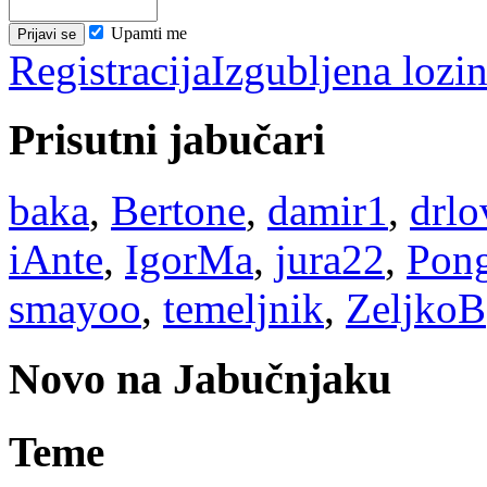
Upamti me
Registracija
Izgubljena lozi
Prisutni jabučari
baka
,
Bertone
,
damir1
,
drlo
iAnte
,
IgorMa
,
jura22
,
Pon
smayoo
,
temeljnik
,
ZeljkoB
Novo na Jabučnjaku
Teme