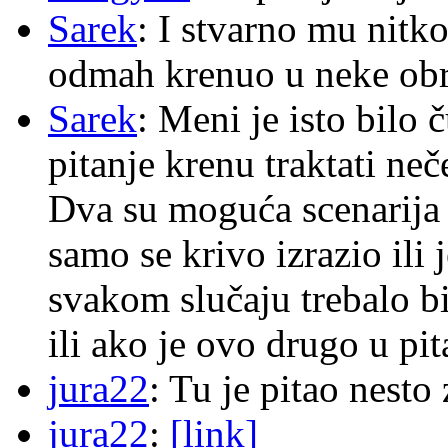
Sarek
: I stvarno mu nitko
odmah krenuo u neke ob
Sarek
: Meni je isto bilo
pitanje krenu traktati ne
Dva su moguća scenarija 
samo se krivo izrazio ili
svakom slučaju trebalo b
ili ako je ovo drugo u pi
jura22
: Tu je pitao nes
jura22
:
[link]