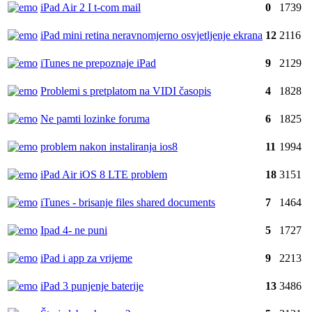
iPad Air 2 I t-com mail
0
1739
iPad mini retina neravnomjerno osvjetljenje ekrana
12
2116
iTunes ne prepoznaje iPad
9
2129
Problemi s pretplatom na VIDI časopis
4
1828
Ne pamti lozinke foruma
6
1825
problem nakon instaliranja ios8
11
1994
iPad Air iOS 8 LTE problem
18
3151
iTunes - brisanje files shared documents
7
1464
Ipad 4- ne puni
5
1727
iPad i app za vrijeme
9
2213
iPad 3 punjenje baterije
13
3486