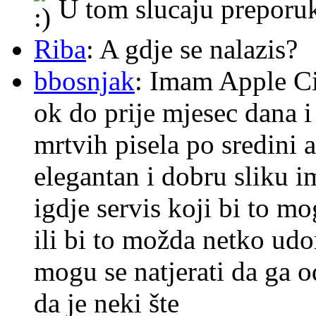
U tom slucaju preporu
Riba
: A gdje se nalazis?
bbosnjak
: Imam Apple Ci
ok do prije mjesec dana i
mrtvih pisela po sredini a
elegantan i dobru sliku im
igdje servis koji bi to m
ili bi to možda netko ud
mogu se natjerati da ga
da je neki šte