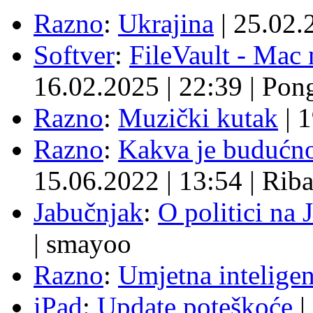
Razno
:
Ukrajina
|
25.02.
Softver
:
FileVault - Ma
16.02.2025
|
22:39
|
Pon
Razno
:
Muzički kutak
|
1
Razno
:
Kakva je budućno
15.06.2022
|
13:54
|
Rib
Jabučnjak
:
O politici na 
|
smayoo
Razno
:
Umjetna inteligen
iPad
:
Update poteškoće
|