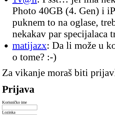
Photo 40GB (4. Gen) i i
puknem to na oglase, tre
nekakav par specijalaca
matijazx
: Da li može u k
o tome? :-)
Za vikanje moraš biti prijav
Prijava
Korisničko ime
Lozinka