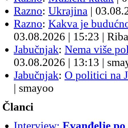
Razno
:
Ukrajina
| 03.08
Razno
:
Kakva je budućno
03.08.2026
|
15:23
|
Rib
Jabučnjak
:
Nema više pol
03.08.2026
|
13:13
|
sma
Jabučnjak
:
O politici na 
|
smayoo
Članci
Interview:
Evanđelje p