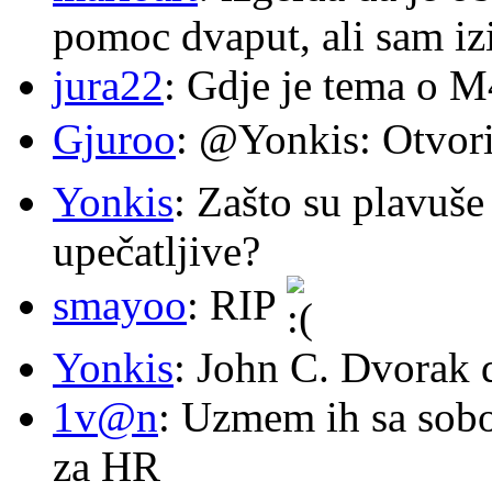
pomoc dvaput, ali sam izi
jura22
: Gdje je tema o 
Gjuroo
: @Yonkis: Otvori
Yonkis
: Zašto su plavuše
upečatljive?
smayoo
: RIP
Yonkis
: John C. Dvorak 
1v@n
: Uzmem ih sa sob
za HR