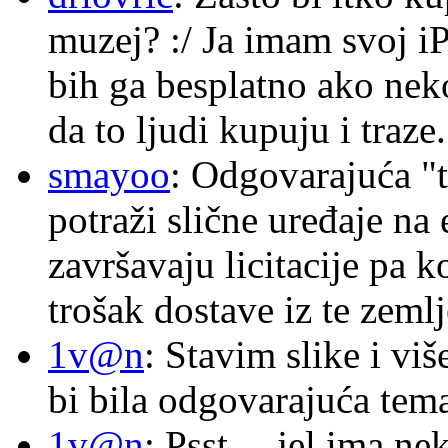
muzej? :/ Ja imam svoj i
bih ga besplatno ako nek
da to ljudi kupuju i traze.
smayoo
: Odgovarajuća "t
potraži slične uređaje na
završavaju licitacije pa k
trošak dostave iz te zemlj
1v@n
: Stavim slike i vi
bi bila odgovarajuća tema
1v@n
: Psst… jel ima ne