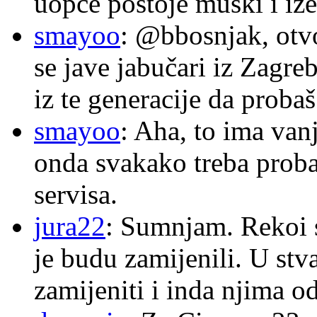
uopće postoje muški i iže
smayoo
: @bbosnjak, otvo
se jave jabučari iz Zagre
iz te generacije da proba
smayoo
: Aha, to ima van
onda svakako treba proba
servisa.
jura22
: Sumnjam. Rekoi s
je budu zamijenili. U stva
zamijeniti i inda njima o