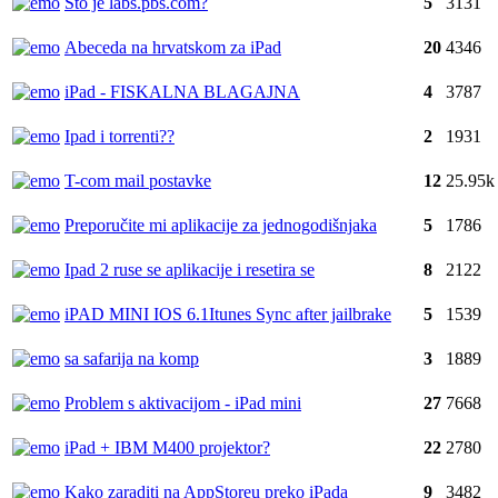
Što je labs.pbs.com?
5
3131
Abeceda na hrvatskom za iPad
20
4346
iPad - FISKALNA BLAGAJNA
4
3787
Ipad i torrenti??
2
1931
T-com mail postavke
12
25.95k
Preporučite mi aplikacije za jednogodišnjaka
5
1786
Ipad 2 ruse se aplikacije i resetira se
8
2122
iPAD MINI IOS 6.1Itunes Sync after jailbrake
5
1539
sa safarija na komp
3
1889
Problem s aktivacijom - iPad mini
27
7668
iPad + IBM M400 projektor?
22
2780
Kako zaraditi na AppStoreu preko iPada
9
3482