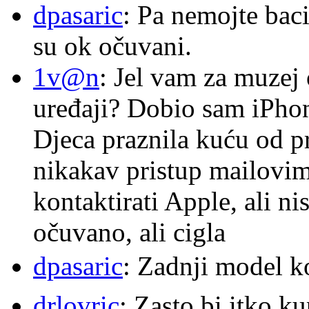
dpasaric
: Pa nemojte baci
su ok očuvani.
1v@n
: Jel vam za muzej
uređaji? Dobio sam iPhone
Djeca praznila kuću od p
nikakav pristup mailovi
kontaktirati Apple, ali ni
očuvano, ali cigla
dpasaric
: Zadnji model k
drlovric
: Zasto bi itko k