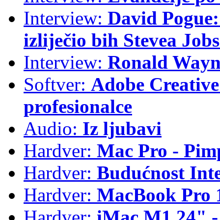
Interview:
David Pogue: 
izliječio bih Stevea Job
Interview:
Ronald Wayne
Softver:
Adobe Creative 
profesionalce
Audio:
Iz ljubavi
Hardver:
Mac Pro - Pim
Hardver:
Budućnost Int
Hardver:
MacBook Pro 1
Hardver:
iMac M1 24" -