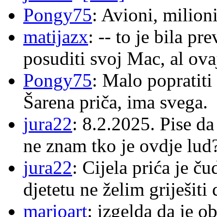
Pongy75
: Avioni, milion
matijazx
: -- to je bila p
posuditi svoj Mac, al ova
Pongy75
: Malo popratiti
Šarena priča, ima svega.
jura22
: 8.2.2025. Pise d
ne znam tko je ovdje lud
jura22
: Cijela prića je č
djetetu ne želim griješiti
marioart
: izgelda da je o