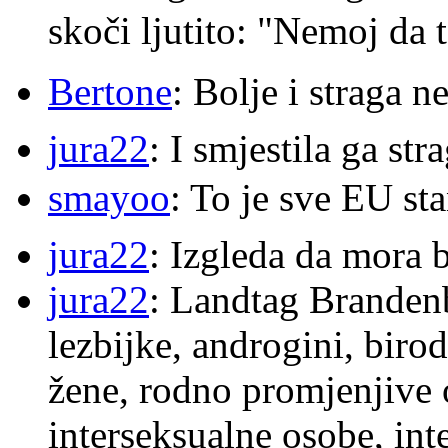
skoči ljutito: "Nemoj da 
Bertone
: Bolje i straga 
jura22
: I smjestila ga str
smayoo
: To je sve EU s
jura22
: Izgleda da mora b
jura22
: Landtag Brandenb
lezbijke, androgini, biro
žene, rodno promjenjive 
interseksualne osobe, int