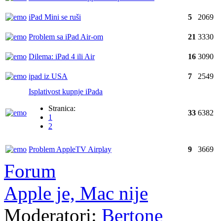
iPad Mini se ruši
5
2069
Problem sa iPad Air-om
21
3330
Dilema: iPad 4 ili Air
16
3090
ipad iz USA
7
2549
Isplativost kupnje iPada
Stranica:
33
6382
1
2
Problem AppleTV Airplay
9
3669
Forum
Apple je, Mac nije
Moderatori:
Bertone