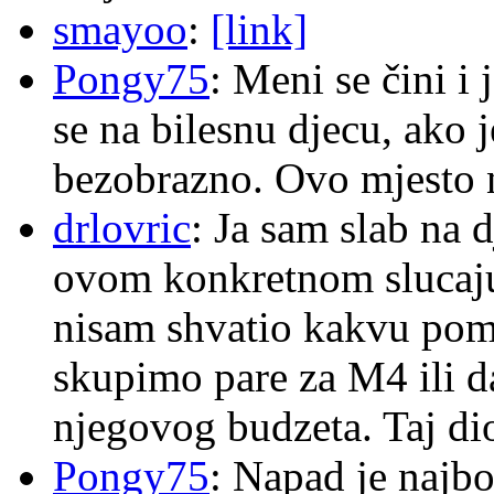
smayoo
:
[link]
Pongy75
: Meni se čini i
se na bilesnu djecu, ako j
bezobrazno. Ovo mjesto n
drlovric
: Ja sam slab na 
ovom konkretnom slucaju
nisam shvatio kakvu pom
skupimo pare za M4 ili 
njegovog budzeta. Taj dio
Pongy75
: Napad je najbo