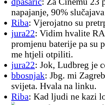
dpasaric
: Za Cinemu 23 p
napajanje, 90% slučajava
Riba
: Vjerojatno su pretr
jura22
: Vidim hvalite RA
promjenu baterije pa su p
me htjeli otpiliti.
jura22
: Jok, Ludbreg je c
bbosnjak
: Jbg. mi Zagre
svijeta. Hvala na linku.
Riba
: Kad ljudi ne kazi 