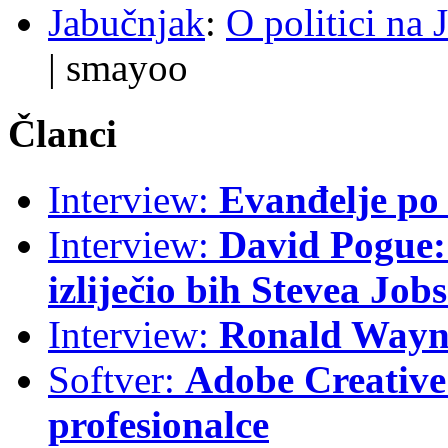
Jabučnjak
:
O politici na 
|
smayoo
Članci
Interview:
Evanđelje p
Interview:
David Pogue: 
izliječio bih Stevea Job
Interview:
Ronald Wayne
Softver:
Adobe Creative 
profesionalce