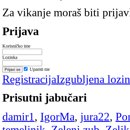
Za vikanje moraš biti prijav
Prijava
Korisničko ime
Lozinka
Upamti me
Registracija
Izgubljena lozi
Prisutni jabučari
damir1
,
IgorMa
,
jura22
,
Po
temeljnik
,
Zeleni zub
,
Zelj