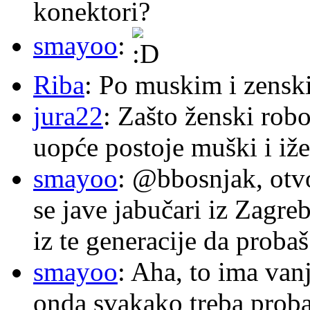
konektori?
smayoo
:
Riba
: Po muskim i zensk
jura22
: Zašto ženski robo
uopće postoje muški i iže
smayoo
: @bbosnjak, otvo
se jave jabučari iz Zagre
iz te generacije da proba
smayoo
: Aha, to ima van
onda svakako treba proba