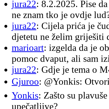
jura22
: 8.2.2025. Pise d
ne znam tko je ovdje lud
jura22
: Cijela prića je č
djetetu ne želim griješiti
marioart
: izgelda da je o
pomoc dvaput, ali sam izi
jura22
: Gdje je tema o 
Gjuroo
: @Yonkis: Otvori
Yonkis
: Zašto su plavuše
upečatljive?