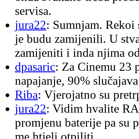
servisa.
jura22
: Sumnjam. Rekoi s
je budu zamijenili. U stva
zamijeniti i inda njima o
dpasaric
: Za Cinemu 23 p
napajanje, 90% slučajava
Riba
: Vjerojatno su pretr
jura22
: Vidim hvalite RA
promjenu baterije pa su p
me htjeli otpiliti.