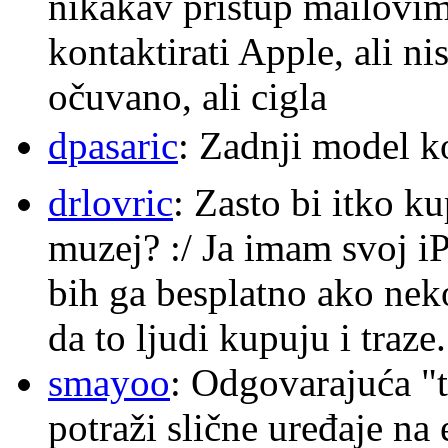
nikakav pristup mailovi
kontaktirati Apple, ali ni
očuvano, ali cigla
dpasaric
: Zadnji model k
drlovric
: Zasto bi itko k
muzej? :/ Ja imam svoj i
bih ga besplatno ako nek
da to ljudi kupuju i traze.
smayoo
: Odgovarajuća "t
potraži slične uređaje na