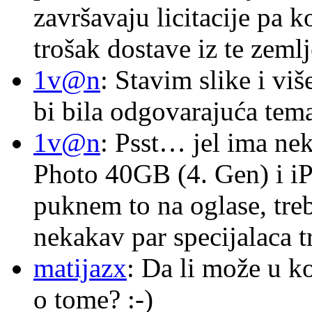
završavaju licitacije pa k
trošak dostave iz te zemlj
1v@n
: Stavim slike i vi
bi bila odgovarajuća tema
1v@n
: Psst… jel ima ne
Photo 40GB (4. Gen) i i
puknem to na oglase, tre
nekakav par specijalaca
matijazx
: Da li može u k
o tome? :-)