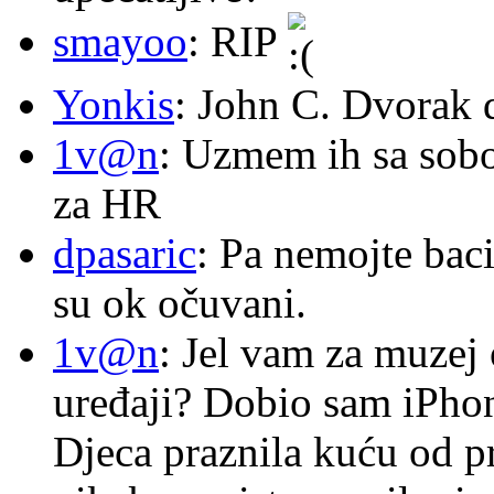
smayoo
: RIP
Yonkis
: John C. Dvorak 
1v@n
: Uzmem ih sa sob
za HR
dpasaric
: Pa nemojte baci
su ok očuvani.
1v@n
: Jel vam za muzej
uređaji? Dobio sam iPhone
Djeca praznila kuću od p