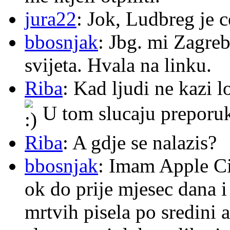
jura22
: Jok, Ludbreg je c
bbosnjak
: Jbg. mi Zagre
svijeta. Hvala na linku.
Riba
: Kad ljudi ne kazi 
U tom slucaju preporu
Riba
: A gdje se nalazis?
bbosnjak
: Imam Apple Ci
ok do prije mjesec dana i
mrtvih pisela po sredini a