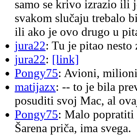
samo se krivo izrazio ili
svakom slučaju trebalo b
ili ako je ovo drugo u pi
jura22
: Tu je pitao nes
jura22
:
[link]
Pongy75
: Avioni, milion
matijazx
: -- to je bila p
posuditi svoj Mac, al ova
Pongy75
: Malo popratiti
Šarena priča, ima svega.