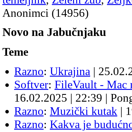
Anonimci (14956)
Novo na Jabučnjaku
Teme
Razno
:
Ukrajina
|
25.02.
Softver
:
FileVault - Ma
16.02.2025
|
22:39
|
Pon
Razno
:
Muzički kutak
|
1
Razno
:
Kakva je budućno