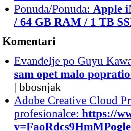
Ponuda/Ponuda:
Apple i
/ 64 GB RAM / 1 TB S
Komentari
Evanđelje po Guyu Kawa
sam opet malo popratio 
|
bbosnjak
Adobe Creative Cloud Pro
profesionalce:
https://w
v=FaoRdcs9HmMPogleda