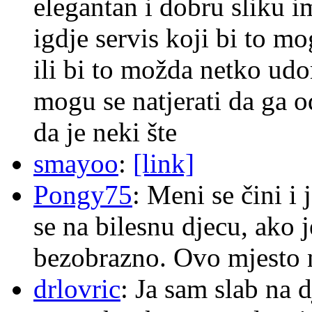
elegantan i dobru sliku im
igdje servis koji bi to m
ili bi to možda netko ud
mogu se natjerati da ga
da je neki šte
smayoo
:
[link]
Pongy75
: Meni se čini i
se na bilesnu djecu, ako j
bezobrazno. Ovo mjesto n
drlovric
: Ja sam slab na 