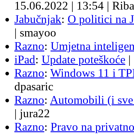
15.06.2022
|
13:54
|
Rib
Jabučnjak
:
O politici na 
|
smayoo
Razno
:
Umjetna inteligen
iPad
:
Update poteškoće
|
Razno
:
Windows 11 i TP
dpasaric
Razno
:
Automobili (i sve
|
jura22
Razno
:
Pravo na privatno