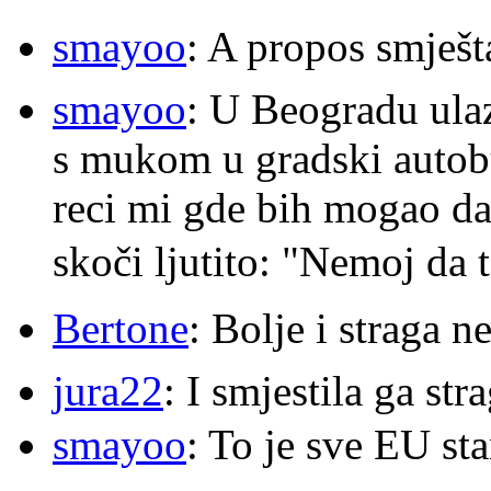
smayoo
: A propos smješt
smayoo
: U Beogradu ulaz
s mukom u gradski autobu
reci mi gde bih mogao da 
skoči ljutito: "Nemoj da 
Bertone
: Bolje i straga 
jura22
: I smjestila ga str
smayoo
: To je sve EU s