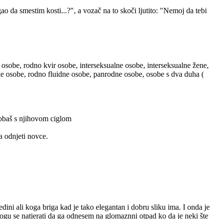
 da smestim kosti...?", a vozač na to skoči ljutito: "Nemoj da tebi
 osobe, rodno kvir osobe, interseksualne osobe, interseksualne žene,
ske osobe, rodno fluidne osobe, panrodne osobe, osobe s dva duha (
probaš s njihovom ciglom
a odnjeti novce.
ini ali koga briga kad je tako elegantan i dobru sliku ima. I onda je
mogu se natjerati da ga odnesem na glomaznni otpad ko da je neki šte