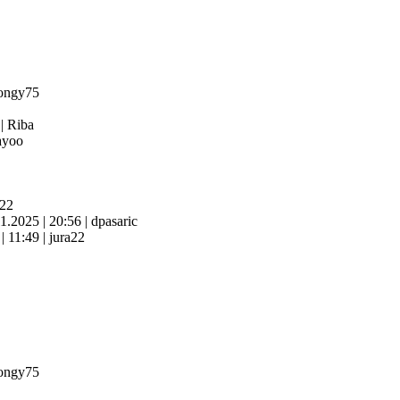
ongy75
4
|
Riba
yoo
a22
11.2025
|
20:56
|
dpasaric
6
|
11:49
|
jura22
ongy75