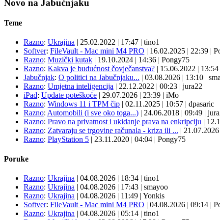
Novo na Jabučnjaku
Teme
Razno
:
Ukrajina
|
25.02.2022
|
17:47
|
tino1
Softver
:
FileVault - Mac mini M4 PRO
|
16.02.2025
|
22:39
|
P
Razno
:
Muzički kutak
|
19.10.2024
|
14:36
|
Pongy75
Razno
:
Kakva je budućnost čovječanstva?
|
15.06.2022
|
13:5
Jabučnjak
:
O politici na Jabučnjaku...
|
03.08.2026
|
13:10
|
sma
Razno
:
Umjetna inteligencija
|
22.12.2022
|
00:23
|
jura22
iPad
:
Update poteškoće
|
29.07.2026
|
23:39
|
iMo
Razno
:
Windows 11 i TPM čip
|
02.11.2025
|
10:57
|
dpasaric
Razno
:
Automobili (i sve oko toga...)
|
24.06.2018
|
09:49
|
jur
Razno
:
Pravo na privatnost i ukidanje prava na enkripciju
|
12.
Razno
:
Zatvaraju se trgovine računala - kriza ili ...
|
21.07.202
Razno
:
PlayStation 5
|
23.11.2020
|
04:04
|
Pongy75
Poruke
Razno
:
Ukrajina
| 04.08.2026
|
18:34
|
tino1
Razno
:
Ukrajina
| 04.08.2026
|
17:43
|
smayoo
Razno
:
Ukrajina
| 04.08.2026
|
11:49
|
Yonkis
Softver
:
FileVault - Mac mini M4 PRO
| 04.08.2026
|
09:14
|
P
Razno
:
Ukrajina
| 04.08.2026
|
05:14
|
tino1