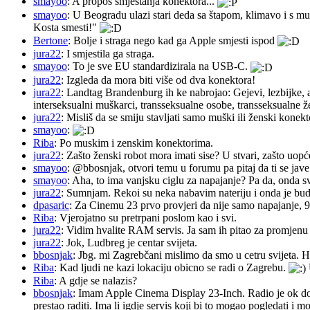
smayoo
: A propos smještanja konektora...
smayoo
: U Beogradu ulazi stari deda sa štapom, klimavo i s mu
Kosta smesti!"
Bertone
: Bolje i straga nego kad ga Apple smjesti ispod
jura22
: I smjestila ga straga.
smayoo
: To je sve EU standardizirala na USB-C.
jura22
: Izgleda da mora biti više od dva konektora!
jura22
: Landtag Brandenburg ih ke nabrojao: Gejevi, lezbijke, 
interseksualni muškarci, transseksualne osobe, transseksualne 
jura22
: Misliš da se smiju stavljati samo muški ili ženski konekt
smayoo
:
Riba
: Po muskim i zenskim konektorima.
jura22
: Zašto ženski robot mora imati sise? U stvari, zašto uopć
smayoo
: @bbosnjak, otvori temu u forumu pa pitaj da ti se jave
smayoo
: Aha, to ima vanjsku ciglu za napajanje? Pa da, onda s
jura22
: Sumnjam. Rekoi su neka nabavim nateriju i onda je budu 
dpasaric
: Za Cinemu 23 prvo provjeri da nije samo napajanje, 
Riba
: Vjerojatno su pretrpani poslom kao i svi.
jura22
: Vidim hvalite RAM servis. Ja sam ih pitao za promjenu ba
jura22
: Jok, Ludbreg je centar svijeta.
bbosnjak
: Jbg. mi Zagrebčani mislimo da smo u cetru svijeta. H
Riba
: Kad ljudi ne kazi lokaciju obicno se radi o Zagrebu.
Riba
: A gdje se nalazis?
bbosnjak
: Imam Apple Cinema Display 23-Inch. Radio je ok do pr
prestao raditi. Ima li igdje servis koji bi to mogao pogledati 