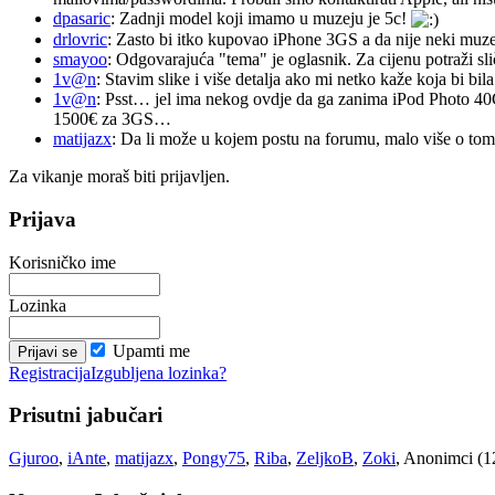
dpasaric
: Zadnji model koji imamo u muzeju je 5c!
drlovric
: Zasto bi itko kupovao iPhone 3GS a da nije neki muze
smayoo
: Odgovarajuća "tema" je oglasnik. Za cijenu potraži sli
1v@n
: Stavim slike i više detalja ako mi netko kaže koja bi bi
1v@n
: Psst… jel ima nekog ovdje da ga zanima iPod Photo 40
1500€ za 3GS…
matijazx
: Da li može u kojem postu na forumu, malo više o tome
Za vikanje moraš biti prijavljen.
Prijava
Korisničko ime
Lozinka
Upamti me
Registracija
Izgubljena lozinka?
Prisutni jabučari
Gjuroo
,
iAnte
,
matijazx
,
Pongy75
,
Riba
,
ZeljkoB
,
Zoki
, Anonimci (1