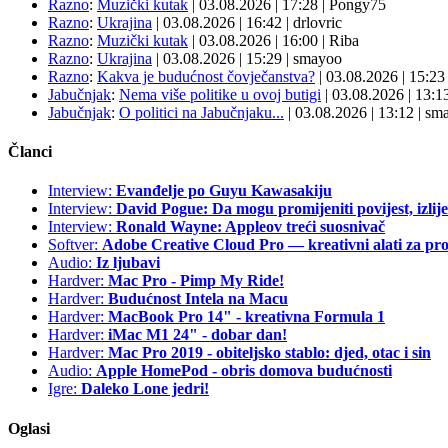
Razno
:
Muzički kutak
| 03.08.2026
|
17:28
|
Pongy75
Razno
:
Ukrajina
| 03.08.2026
|
16:42
|
drlovric
Razno
:
Muzički kutak
| 03.08.2026
|
16:00
|
Riba
Razno
:
Ukrajina
| 03.08.2026
|
15:29
|
smayoo
Razno
:
Kakva je budućnost čovječanstva?
| 03.08.2026
|
15:2
Jabučnjak
:
Nema više politike u ovoj butigi
| 03.08.2026
|
13:1
Jabučnjak
:
O politici na Jabučnjaku...
| 03.08.2026
|
13:12
|
sma
Članci
Interview:
Evanđelje po Guyu Kawasakiju
Interview:
David Pogue: Da mogu promijeniti povijest, izlij
Interview:
Ronald Wayne: Appleov treći suosnivač
Softver:
Adobe Creative Cloud Pro — kreativni alati za pro
Audio:
Iz ljubavi
Hardver:
Mac Pro - Pimp My Ride!
Hardver:
Budućnost Intela na Macu
Hardver:
MacBook Pro 14" - kreativna Formula 1
Hardver:
iMac M1 24" - dobar dan!
Hardver:
Mac Pro 2019 - obiteljsko stablo: djed, otac i sin
Audio:
Apple HomePod - obris domova budućnosti
Igre:
Daleko Lone jedri!
Oglasi