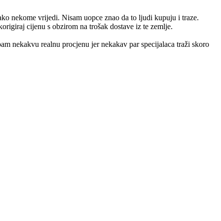
ko nekome vrijedi. Nisam uopce znao da to ljudi kupuju i traze.
origiraj cijenu s obzirom na trošak dostave iz te zemlje.
m nekakvu realnu procjenu jer nekakav par specijalaca traži skoro