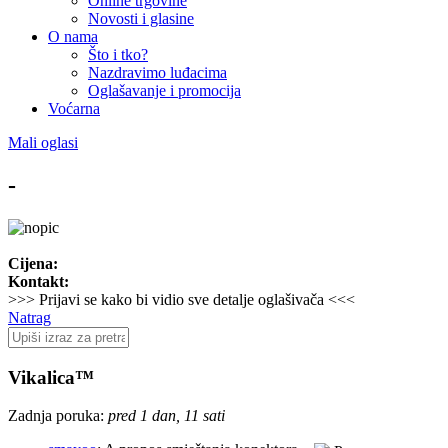
Online trgovine
Novosti i glasine
O nama
Što i tko?
Nazdravimo luđacima
Oglašavanje i promocija
Voćarna
Mali oglasi
-
Cijena:
Kontakt:
>>> Prijavi se kako bi vidio sve detalje oglašivača <<<
Natrag
Vikalica™
Zadnja poruka:
pred 1 dan, 11 sati