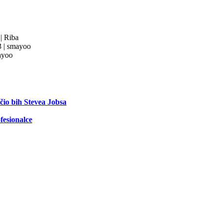
3
|
Riba
3
|
smayoo
yoo
ečio bih Stevea Jobsa
fesionalce