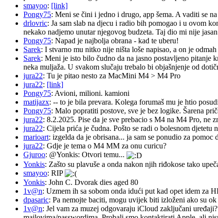
smayoo
:
[link]
Pongy75
: Meni se čini i jedno i drugo, app šema. A vaditi se n
drlovric
: Ja sam slab na djecu i radio bih pomogao i u ovom k
nekako nadjemo unutar njegovog budzeta. Taj dio mi nije jasan.
Pongy75
: Napad je najbolja obrana - kad te uberu!
Sarek
: I stvarno mu nitko nije ništa loše napisao, a on je odm
Sarek
: Meni je isto bilo čudno da na jasno postavljeno pitanje 
neka muljaža. U svakom slučaju trebalo bi objašnjenje od dotičn
jura22
: Tu je pitao nesto za MacMini M4 > M4 Pro
jura22
:
[link]
Pongy75
: Avioni, milioni. kamioni
matijazx
: -- to je bila prevara. Kolega forumaš mu je htio posud
Pongy75
: Malo popratiti postove, sve je bez logike. Šarena pri
jura22
: 8.2.2025. Pise da je sve prebacio s M4 na M4 Pro, ne z
jura22
: Cijela prića je čudna. Pošto se radi o bolesnom djetetu n
marioart
: izgelda da je obrisana... ja sam se ponudio za pomoc d
jura22
: Gdje je tema o M4 MM za onu curicu?
Gjuroo
: @Yonkis: Otvori temu...
Yonkis
: Zašto su plavuše a onda nakon njih riđokose tako upeča
smayoo
: RIP
Yonkis
: John C. Dvorak dies aged 80
1v@n
: Uzmem ih sa sobom onda idući put kad opet idem za 
dpasaric
: Pa nemojte baciti, mogu uvijek biti izloženi ako su ok
1v@n
: Jel vam za muzej odgovaraju iCloud zaključani uređaji?
mailovima/passwordima. Probali smo kontaktirati Apple, ali nisu