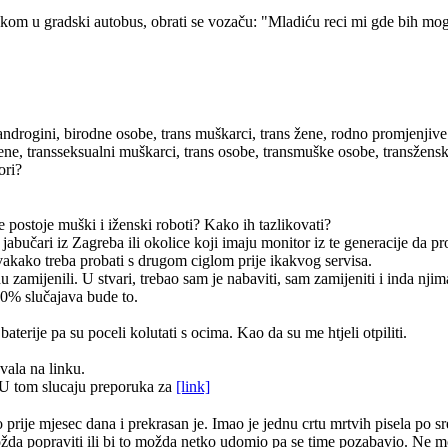
kom u gradski autobus, obrati se vozaču: "Mladiću reci mi gde bih mogao
androgini, birodne osobe, trans muškarci, trans žene, rodno promjenjive
žene, transseksualni muškarci, trans osobe, transmuške osobe, transžen
ori?
e postoje muški i iženski roboti? Kako ih tazlikovati?
 jabučari iz Zagreba ili okolice koji imaju monitor iz te generacije da 
vakako treba probati s drugom ciglom prije ikakvog servisa.
zamijenili. U stvari, trebao sam je nabaviti, sam zamijeniti i inda njim
90% slučajava bude to.
terije pa su poceli kolutati s ocima. Kao da su me htjeli otpiliti.
vala na linku.
U tom slucaju preporuka za
[link]
ije mjesec dana i prekrasan je. Imao je jednu crtu mrtvih pisela po sred
i možda popraviti ili bi to možda netko udomio pa se time pozabavio. Ne 