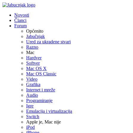
Novosti
Članci
Forum
Općenito
Jabučnjak
Ured za ukradene stvari
Razno
Mac
Hardver
Softver
Mac OS X
Mac OS Classic
Video
Grafika
Internet i mreže
Audio
Programiranje
Igre
Emulacija i virtualizacija
Switch
Apple je, Mac nije
iPod
iPhone