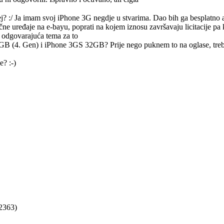
j? :/ Ja imam svoj iPhone 3G negdje u stvarima. Dao bih ga besplatno a
čne uređaje na e-bayu, poprati na kojem iznosu završavaju licitacije pa k
la odgovarajuća tema za to
GB (4. Gen) i iPhone 3GS 32GB? Prije nego puknem to na oglase, treba
? :-)
2363)