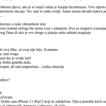
a bilesnu djecu, ako je to uopće istina je krajnje bezobrazno. Ovo mjesto 
onkretnom slucaju. Vec sam to radio ovdje. Samo nisam shvatio kakvu
..
ah krenuo u neke obrambene teze
krenu traktati nečega što nema veze s pitanjem. Dva su moguća scenarija 
og člana ili ako je ovo drugo u pitanju neka admini reagiraju
iti svoj Mac, al ovaj nije htio. Scammer.
ča, ima svega.
nam tko je ovdje lud?
e želim griješiti dušu.
vaput, ali sam izignoriran... cudna situacija
tljive?
HR
 očuvani.
 Dobio sam iPhone 5 i iPad 2 koji su zaključani. Djeca praznila kuću 
 ni odgovorili. Ispravno i očuvano, ali cigla