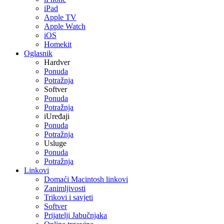
iPad
Apple TV
Apple Watch
iOS
Homekit
Oglasnik
Hardver
Ponuda
Potražnja
Softver
Ponuda
Potražnja
iUređaji
Ponuda
Potražnja
Usluge
Ponuda
Potražnja
Linkovi
Domaći Macintosh linkovi
Zanimljivosti
Trikovi i savjeti
Softver
Prijatelji Jabučnjaka