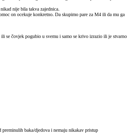
nikad nije bila takva zajednica.
 pomoc on ocekuje konkretno. Da skupimo pare za M4 ili da mu ga
ili se čovjek pogubio u svemu i samo se krivo izrazio ili je stvarno
od preminulih baka/djedova i nemaju nikakav pristup