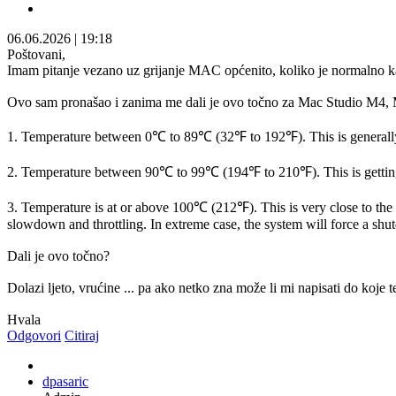
06.06.2026
|
19:18
Poštovani,
Imam pitanje vezano uz grijanje MAC općenito, koliko je normalno kada
Ovo sam pronašao i zanima me dali je ovo točno za Mac Studio M4
1. Temperature between 0℃ to 89℃ (32℉ to 192℉). This is generally 
2. Temperature between 90℃ to 99℃ (194℉ to 210℉). This is getting c
3. Temperature is at or above 100℃ (212℉). This is very close to the th
slowdown and throttling. In extreme case, the system will force a s
Dali je ovo točno?
Dolazi ljeto, vrućine ... pa ako netko zna može li mi napisati do k
Hvala
Odgovori
Citiraj
dpasaric