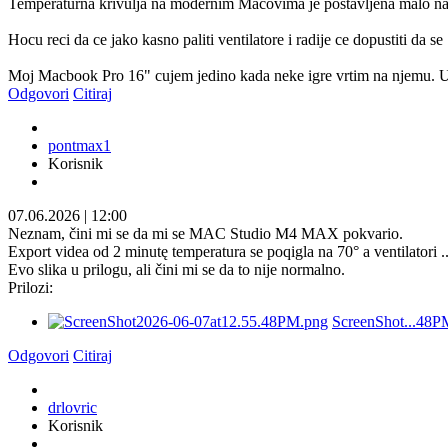
Temperaturna krivulja na modernim Macovima je postavljena malo nak
Hocu reci da ce jako kasno paliti ventilatore i radije ce dopustiti da 
Moj Macbook Pro 16" cujem jedino kada neke igre vrtim na njemu. U
Odgovori
Citiraj
pontmax1
Korisnik
07.06.2026
|
12:00
Neznam, čini mi se da mi se MAC Studio M4 MAX pokvario.
Export videa od 2 minutę temperatura se poqigla na 70° a ventilatori ..
Evo slika u prilogu, ali čini mi se da to nije normalno.
Prilozi:
ScreenShot...48P
Odgovori
Citiraj
drlovric
Korisnik