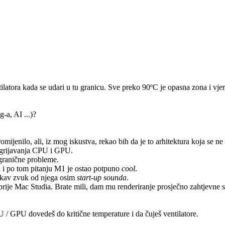
atora kada se udari u tu granicu. Sve preko 90ºC je opasna zona i vjero
-a, AI ...)?
ilo, ali, iz mog iskustva, rekao bih da je to arhitektura koja se ne m
zagrijavanja CPU i GPU.
 granične probleme.
i i po tom pitanju M1 je ostao potpuno
cool
.
kakav zvuk od njega osim
start-up sounda
.
je Mac Studia. Brate mili, dam mu renderiranje prosječno zahtjevne s
 / GPU dovedeš do kritične temperature i da čuješ ventilatore.