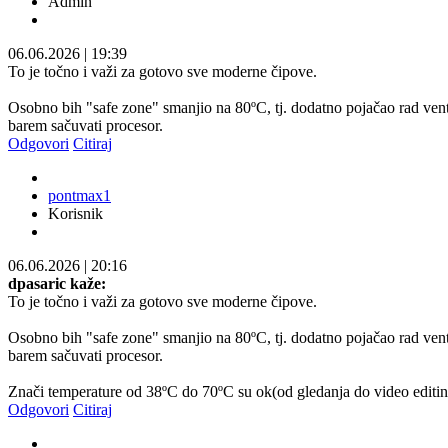
Admin
06.06.2026
|
19:39
To je točno i važi za gotovo sve moderne čipove.
Osobno bih "safe zone" smanjio na 80ºC, tj. dodatno pojačao rad ventil
barem sačuvati procesor.
Odgovori
Citiraj
pontmax1
Korisnik
06.06.2026
|
20:16
dpasaric kaže:
To je točno i važi za gotovo sve moderne čipove.
Osobno bih "safe zone" smanjio na 80ºC, tj. dodatno pojačao rad ventil
barem sačuvati procesor.
Znači temperature od 38ºC do 70ºC su ok(od gledanja do video editing
Odgovori
Citiraj