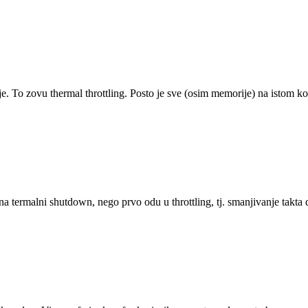
. To zovu thermal throttling. Posto je sve (osim memorije) na istom kom
na termalni shutdown, nego prvo odu u throttling, tj. smanjivanje takta 