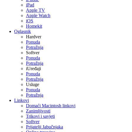
iPad
Apple TV
Apple Watch
iOS
Homekit
Oglasnik
Hardver
Ponuda
Potražnja
Softver
Ponuda
Potražnja
iUređaji
Ponuda
Potražnja
Usluge
Ponuda
Potražnja
Linkovi
Domaći Macintosh linkovi
Zanimljivosti
Trikovi i savjeti
Softver
Prijatelji Jabučnjaka