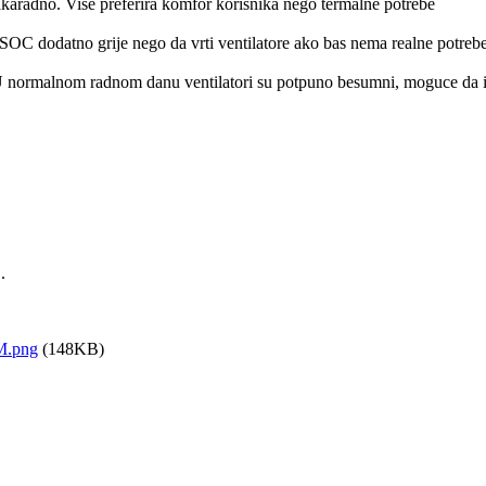
aradno. Vise preferira komfor korisnika nego termalne potrebe
se SOC dodatno grije nego da vrti ventilatore ako bas nema realne potrebe
 normalnom radnom danu ventilatori su potpuno besumni, moguce da ih
.
M.png
(148KB)