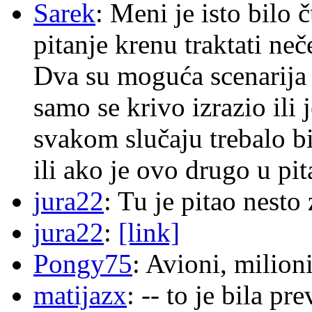
Sarek
: Meni je isto bilo
pitanje krenu traktati ne
Dva su moguća scenarija 
samo se krivo izrazio ili
svakom slučaju trebalo b
ili ako je ovo drugo u pi
jura22
: Tu je pitao nes
jura22
:
[link]
Pongy75
: Avioni, milion
matijazx
: -- to je bila p