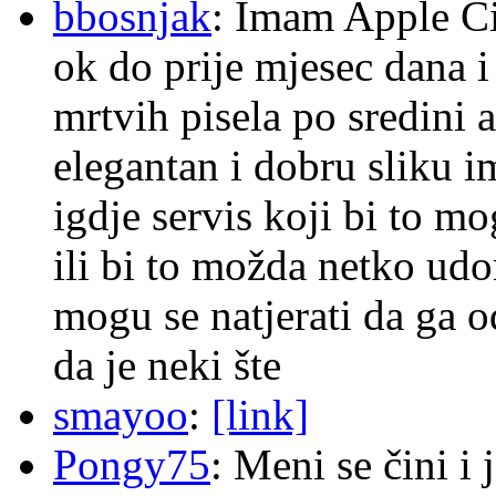
bbosnjak
: Imam Apple Ci
ok do prije mjesec dana i
mrtvih pisela po sredini a
elegantan i dobru sliku im
igdje servis koji bi to m
ili bi to možda netko ud
mogu se natjerati da ga
da je neki šte
smayoo
:
[link]
Pongy75
: Meni se čini i