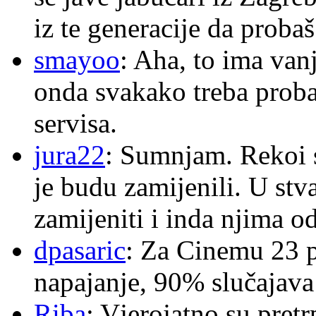
iz te generacije da proba
smayoo
: Aha, to ima van
onda svakako treba proba
servisa.
jura22
: Sumnjam. Rekoi s
je budu zamijenili. U stva
zamijeniti i inda njima o
dpasaric
: Za Cinemu 23 p
napajanje, 90% slučajava
Riba
: Vjerojatno su pretr