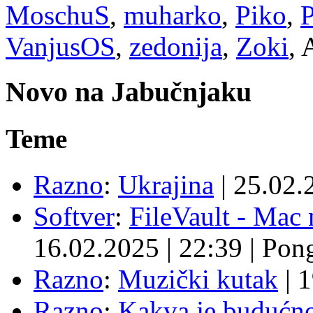
MoschuS
,
muharko
,
Piko
,
VanjusOS
,
zedonija
,
Zoki
, 
Novo na Jabučnjaku
Teme
Razno
:
Ukrajina
|
25.02.
Softver
:
FileVault - Ma
16.02.2025
|
22:39
|
Pon
Razno
:
Muzički kutak
|
1
Razno
:
Kakva je budućno