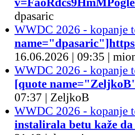
v=FaoRdcs9HmMPogleda
dpasaric
WWDC 2026 - kopanje t
name="dpasaric"]https:/
16.06.2026
|
09:35
|
mio
WWDC 2026 - kopanje t
[quote name="ZeljkoB"]
07:37
|
ZeljkoB
WWDC 2026 - kopanje t
instalirala betu kaže da