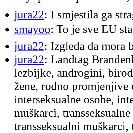
jura22
: I smjestila ga str
smayoo
: To je sve EU s
jura22
: Izgleda da mora b
jura22
: Landtag Brandenb
lezbijke, androgini, biro
žene, rodno promjenjive 
interseksualne osobe, int
muškarci, transseksualne 
transseksualni muškarci,