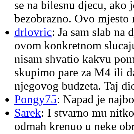
se na bilesnu djecu, ako j
bezobrazno. Ovo mjesto n
drlovric
: Ja sam slab na 
ovom konkretnom slucaju
nisam shvatio kakvu pom
skupimo pare za M4 ili 
njegovog budzeta. Taj dio
Pongy75
: Napad je najbo
Sarek
: I stvarno mu nitko
odmah krenuo u neke ob