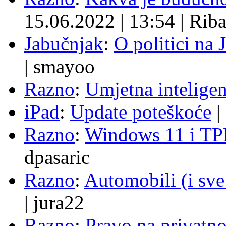
15.06.2022
|
13:54
|
Rib
Jabučnjak
:
O politici na 
|
smayoo
Razno
:
Umjetna inteligen
iPad
:
Update poteškoće
|
Razno
:
Windows 11 i TP
dpasaric
Razno
:
Automobili (i sve
|
jura22
Razno
:
Pravo na privatno