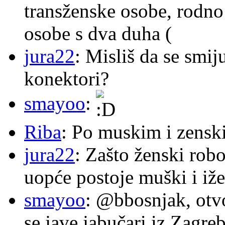
transženske osobe, rodno
osobe s dva duha (
jura22
: Misliš da se smij
konektori?
smayoo
:
Riba
: Po muskim i zensk
jura22
: Zašto ženski robo
uopće postoje muški i iže
smayoo
: @bbosnjak, otvo
se jave jabučari iz Zagre