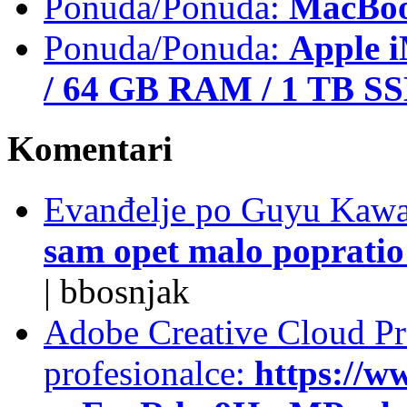
Ponuda/Ponuda:
MacBoo
Ponuda/Ponuda:
Apple i
/ 64 GB RAM / 1 TB S
Komentari
Evanđelje po Guyu Kawa
sam opet malo popratio 
|
bbosnjak
Adobe Creative Cloud Pro
profesionalce:
https://w