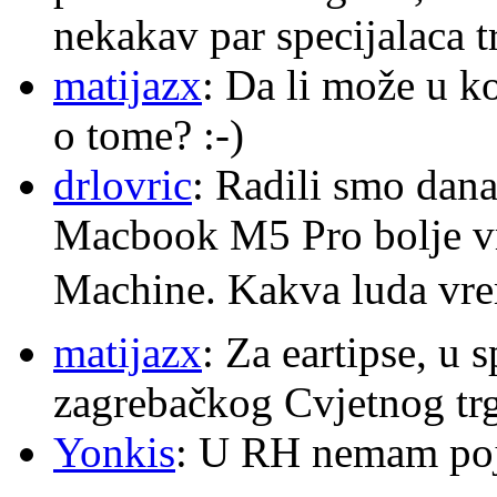
nekakav par specijalaca
matijazx
: Da li može u k
o tome? :-)
drlovric
: Radili smo dana
Macbook M5 Pro bolje v
Machine. Kakva luda v
matijazx
: Za eartipse, u 
zagrebačkog Cvjetnog trg
Yonkis
: U RH nemam po