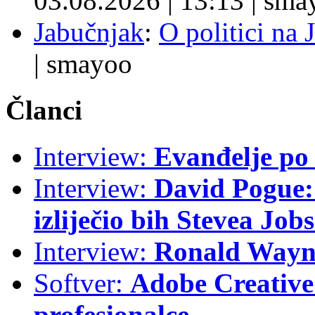
03.08.2026
|
13:13
|
sma
Jabučnjak
:
O politici na 
|
smayoo
Članci
Interview:
Evanđelje p
Interview:
David Pogue: 
izliječio bih Stevea Job
Interview:
Ronald Wayne
Softver:
Adobe Creative 
profesionalce