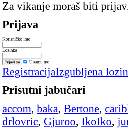
Za vikanje moraš biti prijav
Prijava
Korisničko ime
Lozinka
Upamti me
Registracija
Izgubljena lozi
Prisutni jabučari
accom
,
baka
,
Bertone
,
cari
drlovric
,
Gjuroo
,
IkoIko
,
ju