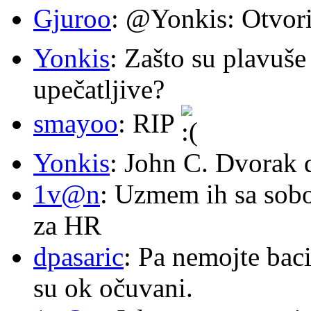
Gjuroo
: @Yonkis: Otvori
Yonkis
: Zašto su plavuše
upečatljive?
smayoo
: RIP
Yonkis
: John C. Dvorak 
1v@n
: Uzmem ih sa sob
za HR
dpasaric
: Pa nemojte baci
su ok očuvani.