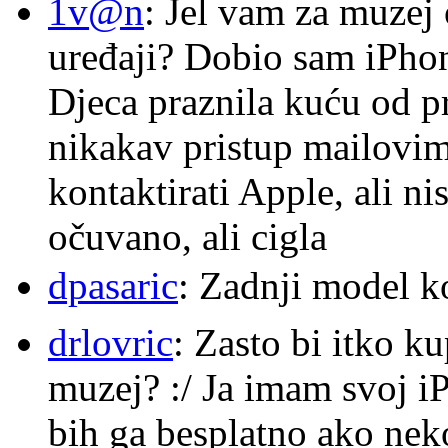
1v@n
: Jel vam za muzej
uređaji? Dobio sam iPhone
Djeca praznila kuću od p
nikakav pristup mailovi
kontaktirati Apple, ali ni
očuvano, ali cigla
dpasaric
: Zadnji model k
drlovric
: Zasto bi itko k
muzej? :/ Ja imam svoj i
bih ga besplatno ako nek