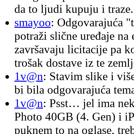
da to ljudi kupuju i traze.
smayoo
: Odgovarajuća "t
potraži slične uređaje na
završavaju licitacije pa k
trošak dostave iz te zemlj
1v@n
: Stavim slike i vi
bi bila odgovarajuća tema
1v@n
: Psst… jel ima ne
Photo 40GB (4. Gen) i i
puknem to na oglase, tre