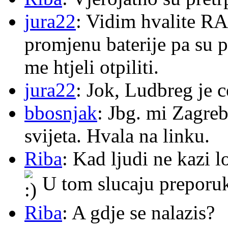
jura22
: Vidim hvalite RA
promjenu baterije pa su p
me htjeli otpiliti.
jura22
: Jok, Ludbreg je c
bbosnjak
: Jbg. mi Zagre
svijeta. Hvala na linku.
Riba
: Kad ljudi ne kazi 
U tom slucaju preporu
Riba
: A gdje se nalazis?