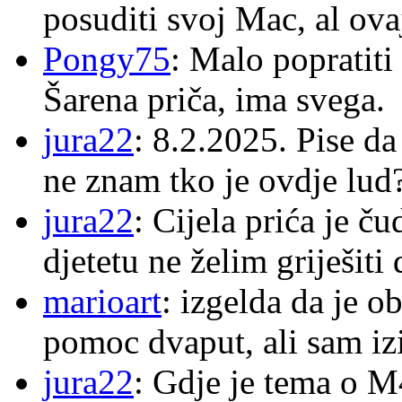
posuditi svoj Mac, al ova
Pongy75
: Malo popratiti
Šarena priča, ima svega.
jura22
: 8.2.2025. Pise d
ne znam tko je ovdje lud
jura22
: Cijela prića je č
djetetu ne želim griješiti
marioart
: izgelda da je o
pomoc dvaput, ali sam izi
jura22
: Gdje je tema o 