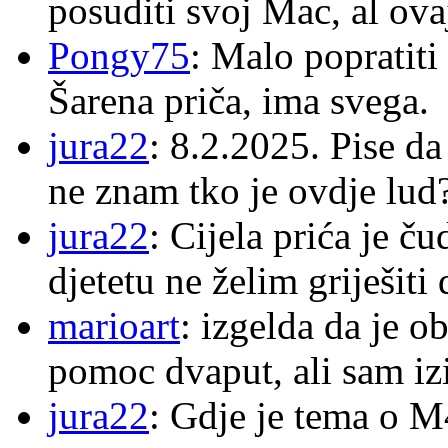
posuditi svoj Mac, al ova
Pongy75
: Malo popratiti
Šarena priča, ima svega.
jura22
: 8.2.2025. Pise d
ne znam tko je ovdje lud
jura22
: Cijela prića je č
djetetu ne želim griješiti
marioart
: izgelda da je o
pomoc dvaput, ali sam izi
jura22
: Gdje je tema o 