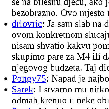
se na bilesnu djecu, ako j
bezobrazno. Ovo mjesto n
drlovric
: Ja sam slab na 
ovom konkretnom slucaju
nisam shvatio kakvu pom
skupimo pare za M4 ili 
njegovog budzeta. Taj dio
Pongy75
: Napad je najbo
Sarek
: I stvarno mu nitko
odmah krenuo u neke ob