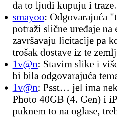
da to ljudi kupuju i traze.
smayoo
: Odgovarajuća "t
potraži slične uređaje na
završavaju licitacije pa k
trošak dostave iz te zemlj
1v@n
: Stavim slike i vi
bi bila odgovarajuća tema
1v@n
: Psst… jel ima ne
Photo 40GB (4. Gen) i i
puknem to na oglase, tre