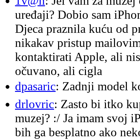
1v@n
: Jel vam za muzej
uređaji? Dobio sam iPhone
Djeca praznila kuću od p
nikakav pristup mailovi
kontaktirati Apple, ali ni
očuvano, ali cigla
dpasaric
: Zadnji model k
drlovric
: Zasto bi itko k
muzej? :/ Ja imam svoj i
bih ga besplatno ako nek