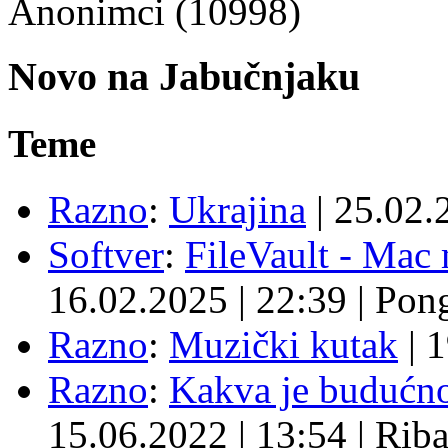
Anonimci (10998)
Novo na Jabučnjaku
Teme
Razno
:
Ukrajina
|
25.02.
Softver
:
FileVault - Ma
16.02.2025
|
22:39
|
Pon
Razno
:
Muzički kutak
|
1
Razno
:
Kakva je budućno
15.06.2022
|
13:54
|
Rib