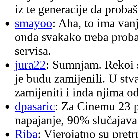
iz te generacije da proba
smayoo
: Aha, to ima van
onda svakako treba proba
servisa.
jura22
: Sumnjam. Rekoi s
je budu zamijenili. U stva
zamijeniti i inda njima o
dpasaric
: Za Cinemu 23 p
napajanje, 90% slučajava
Riba
: Vjerojatno su pretr