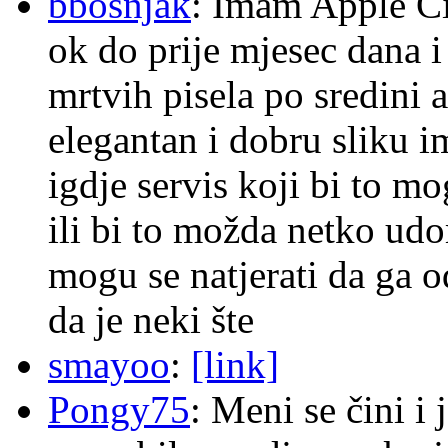
bbosnjak
: Imam Apple Ci
ok do prije mjesec dana i
mrtvih pisela po sredini a
elegantan i dobru sliku im
igdje servis koji bi to m
ili bi to možda netko ud
mogu se natjerati da ga
da je neki šte
smayoo
:
[link]
Pongy75
: Meni se čini i