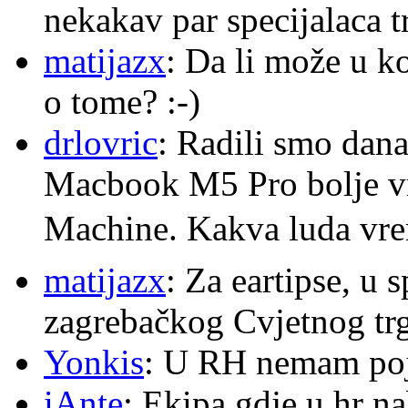
nekakav par specijalaca
matijazx
: Da li može u k
o tome? :-)
drlovric
: Radili smo dana
Macbook M5 Pro bolje v
Machine. Kakva luda v
matijazx
: Za eartipse, u 
zagrebačkog Cvjetnog trg
Yonkis
: U RH nemam po
iAnte
: Ekipa gdje u hr na