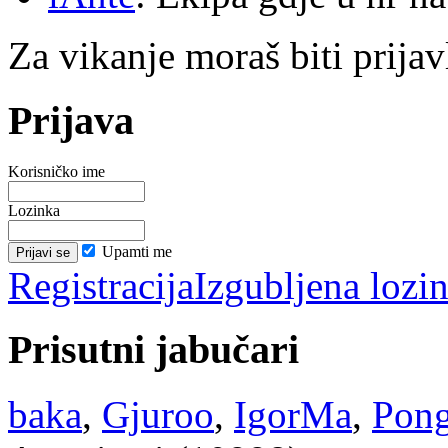
Za vikanje moraš biti prijav
Prijava
Korisničko ime
Lozinka
Upamti me
Registracija
Izgubljena lozi
Prisutni jabučari
baka
,
Gjuroo
,
IgorMa
,
Pon