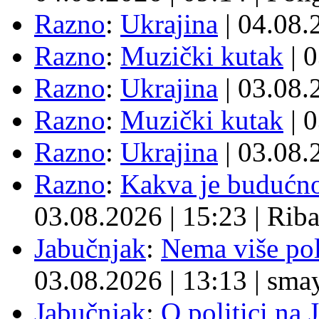
Razno
:
Ukrajina
| 04.08
Razno
:
Muzički kutak
| 
Razno
:
Ukrajina
| 03.08
Razno
:
Muzički kutak
| 
Razno
:
Ukrajina
| 03.08
Razno
:
Kakva je budućno
03.08.2026
|
15:23
|
Rib
Jabučnjak
:
Nema više pol
03.08.2026
|
13:13
|
sma
Jabučnjak
:
O politici na 