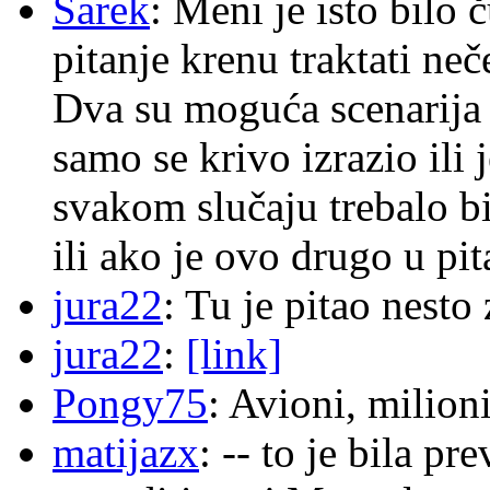
Sarek
: Meni je isto bilo
pitanje krenu traktati ne
Dva su moguća scenarija 
samo se krivo izrazio ili
svakom slučaju trebalo b
ili ako je ovo drugo u pi
jura22
: Tu je pitao nes
jura22
:
[link]
Pongy75
: Avioni, milion
matijazx
: -- to je bila p