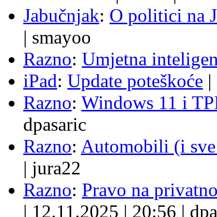
Jabučnjak
:
O politici na 
|
smayoo
Razno
:
Umjetna inteligen
iPad
:
Update poteškoće
|
Razno
:
Windows 11 i TP
dpasaric
Razno
:
Automobili (i sve
|
jura22
Razno
:
Pravo na privatno
|
12.11.2025
|
20:56
|
dpa