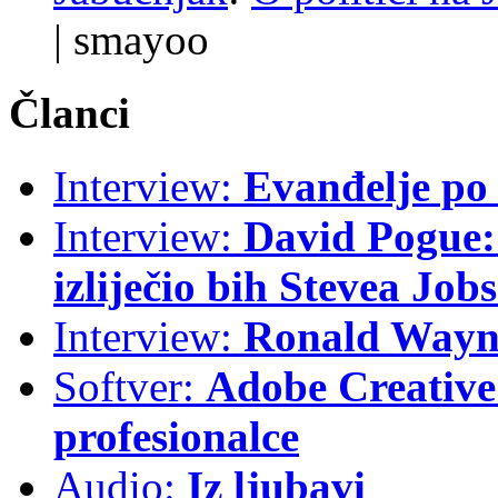
|
smayoo
Članci
Interview:
Evanđelje p
Interview:
David Pogue: 
izliječio bih Stevea Job
Interview:
Ronald Wayne
Softver:
Adobe Creative 
profesionalce
Audio:
Iz ljubavi