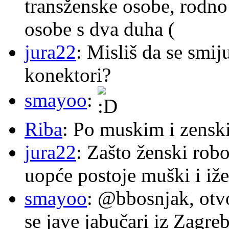
transženske osobe, rodno
osobe s dva duha (
jura22
: Misliš da se smij
konektori?
smayoo
:
Riba
: Po muskim i zensk
jura22
: Zašto ženski robo
uopće postoje muški i iže
smayoo
: @bbosnjak, otvo
se jave jabučari iz Zagre