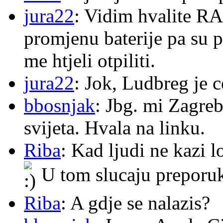
jura22
: Vidim hvalite RA
promjenu baterije pa su p
me htjeli otpiliti.
jura22
: Jok, Ludbreg je c
bbosnjak
: Jbg. mi Zagre
svijeta. Hvala na linku.
Riba
: Kad ljudi ne kazi 
U tom slucaju preporu
Riba
: A gdje se nalazis?