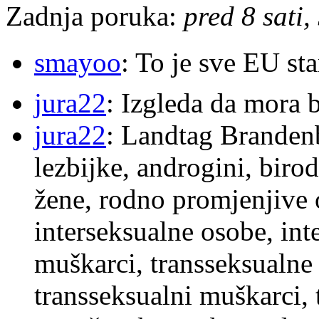
Zadnja poruka:
pred 8 sati,
smayoo
: To je sve EU s
jura22
: Izgleda da mora b
jura22
: Landtag Brandenb
lezbijke, androgini, biro
žene, rodno promjenjive 
interseksualne osobe, int
muškarci, transseksualne 
transseksualni muškarci,