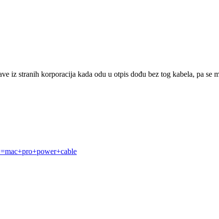
ve iz stranih korporacija kada odu u otpis dođu bez tog kabela, pa se mo
..=mac+pro+power+cable