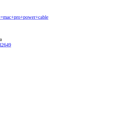
..=mac+pro+power+cable
ga
l2649