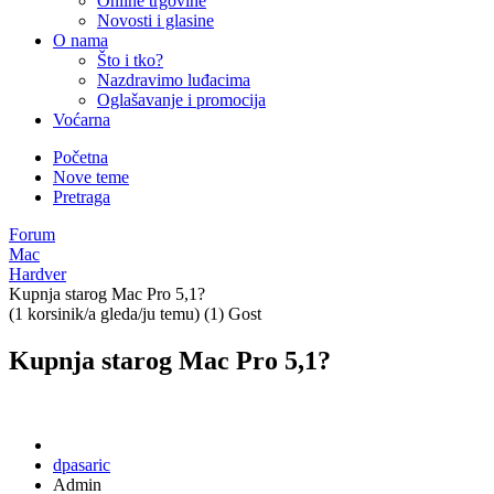
Online trgovine
Novosti i glasine
O nama
Što i tko?
Nazdravimo luđacima
Oglašavanje i promocija
Voćarna
Početna
Nove teme
Pretraga
Forum
Mac
Hardver
Kupnja starog Mac Pro 5,1?
(1 korsinik/a gleda/ju temu) (1) Gost
Kupnja starog Mac Pro 5,1?
dpasaric
Admin