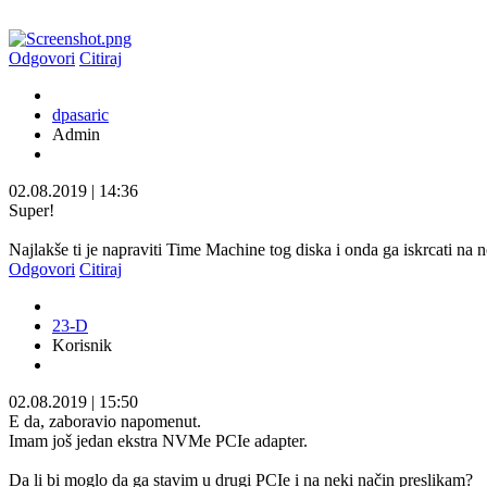
Odgovori
Citiraj
dpasaric
Admin
02.08.2019
|
14:36
Super!
Najlakše ti je napraviti Time Machine tog diska i onda ga iskrcati na n
Odgovori
Citiraj
23-D
Korisnik
02.08.2019
|
15:50
E da, zaboravio napomenut.
Imam još jedan ekstra NVMe PCIe adapter.
Da li bi moglo da ga stavim u drugi PCIe i na neki način preslikam?