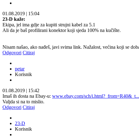
01.08.2019
|
15:04
23-D kaže:
Ekipa, jel ima gdje za kupiti strujni kabel za 5.1
Ali da je baš profilirani konektor koji sjeda 100% na kučište.
Nisam našao, ako nađeš, javi svima link. Nažalost, većina koji se doba
Odgovori
Citiraj
petar
Korisnik
01.08.2019
|
15:42
Imaš ih dosta na Ebay-u:
www.ebay.com/sch/i.html?_from=R40&_t.
Valjda si na to mislio.
Odgovori
Citiraj
23-D
Korisnik