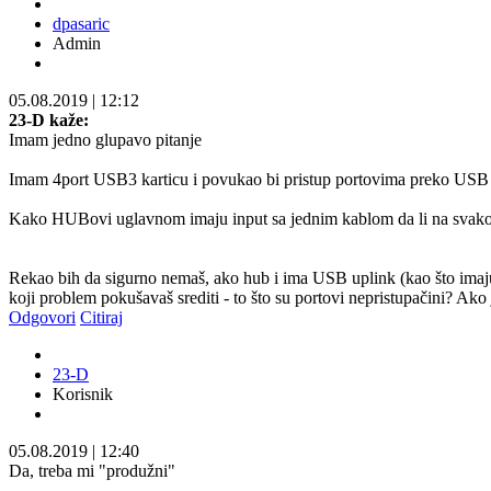
dpasaric
Admin
05.08.2019
|
12:12
23-D kaže:
Imam jedno glupavo pitanje
Imam 4port USB3 karticu i povukao bi pristup portovima preko US
Kako HUBovi uglavnom imaju input sa jednim kablom da li na sva
Rekao bih da sigurno nemaš, ako hub i ima USB uplink (kao što imaju
koji problem pokušavaš srediti - to što su portovi nepristupačini? Ak
Odgovori
Citiraj
23-D
Korisnik
05.08.2019
|
12:40
Da, treba mi "produžni"