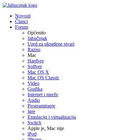
Novosti
Članci
Forum
Općenito
Jabučnjak
Ured za ukradene stvari
Razno
Mac
Hardver
Softver
Mac OS X
Mac OS Classic
Video
Grafika
Internet i mreže
Audio
Programiranje
Igre
Emulacija i virtualizacija
Switch
Apple je, Mac nije
iPod
iPhone