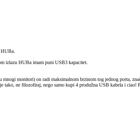
B HUBa.
kom izlazu HUBa imam puni USB3 kapacitet.
 mnogi monitori) on radi maksimalnom brzinom tog jednog porta, znači
o je tako, ne filozofiraj, nego samo kupi 4 produžna USB kabela i ciao