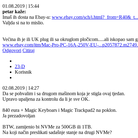
01.08.2019
|
15:44
petar kaže:
Imaš ih dosta na Ebay-u:
www.ebay.com/sch/i.html?_from=R40&_t.
Valjda si na to mislio.
Većina ih je ili UK plug ili sa okruglom pločicom.....ali iskopao sam 
www.ebay.com/itm/Mac-Pro-PC-16A-250V-EU-...p2057872.m2749.
Odgovori
Citiraj
23-D
Korisnik
02.08.2019
|
14:27
Da se pohvalim i sa drugom mašinom koja je stigla ovaj tjedan.
Upravo upaljena za kontrolu da li je sve OK.
840 eura + Magic Keyboars i Magic Trackpad2 na poklon.
Ja prezadovoljan
BTW, zamijenio bi NVMe za 500GB ili 1TB.
Na koji način preslikati sadašnje stanje na drugi NVMe?