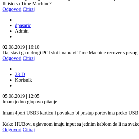
Ili isto sa Time Machine?
Odgovori
Citiraj
dpasaric
Admin
02.08.2019
|
16:10
Da, stavi ga u drugi PCI slot i napravi Time Machine recover s prvog
Odgovori
Citiraj
23-D
Korisnik
05.08.2019
|
12:05
Imam jedno glupavo pitanje
Imam 4port USB3 karticu i povukao bi pristup portovima preko US
Kako HUBovi uglavnom imaju input sa jednim kablom da li na sva
Odgovori
Citiraj