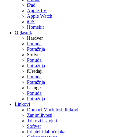
iPad
Apple TV
Apple Watch
iOS
Homekit
Oglasnik
Hardver
Ponuda
Potražnja
Softver
Ponuda
Potražnja
iUređaji
Ponuda
Potražnja
Usluge
Ponuda
Potražnja
Linkovi
Domaći Macintosh linkovi
Zanimljivosti
Trikovi i savjeti
Softver
Prijatelji Jabučnjaka