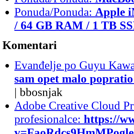
Ponuda/Ponuda:
Apple i
/ 64 GB RAM / 1 TB S
Komentari
Evanđelje po Guyu Kawa
sam opet malo popratio 
|
bbosnjak
Adobe Creative Cloud Pro
profesionalce:
https://w
v=FaoRdcs9HmMPogleda