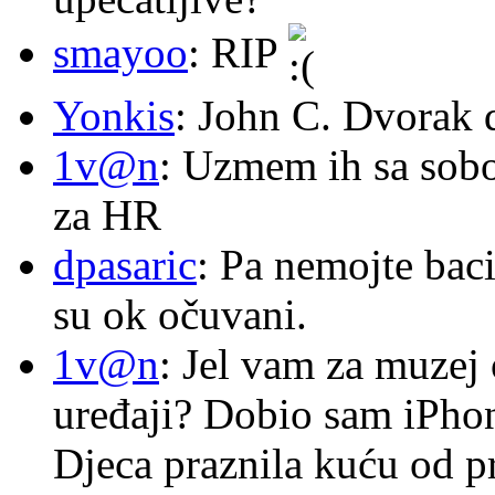
smayoo
: RIP
Yonkis
: John C. Dvorak 
1v@n
: Uzmem ih sa sob
za HR
dpasaric
: Pa nemojte baci
su ok očuvani.
1v@n
: Jel vam za muzej
uređaji? Dobio sam iPhone
Djeca praznila kuću od p