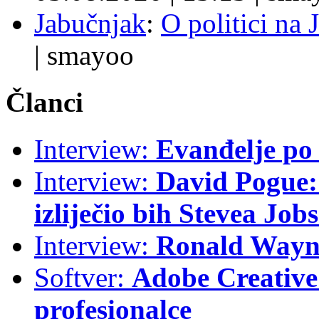
Jabučnjak
:
O politici na 
|
smayoo
Članci
Interview:
Evanđelje p
Interview:
David Pogue: 
izliječio bih Stevea Job
Interview:
Ronald Wayne
Softver:
Adobe Creative 
profesionalce