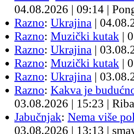
04.08.2026
|
09:14
|
Pon
Razno
:
Ukrajina
| 04.08
Razno
:
Muzički kutak
| 
Razno
:
Ukrajina
| 03.08
Razno
:
Muzički kutak
| 
Razno
:
Ukrajina
| 03.08
Razno
:
Kakva je budućno
03.08.2026
|
15:23
|
Rib
Jabučnjak
:
Nema više pol
03.08.2026
|
13:13
|
sma