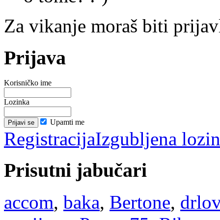
Za vikanje moraš biti prijav
Prijava
Korisničko ime
Lozinka
Upamti me
Registracija
Izgubljena lozi
Prisutni jabučari
accom
,
baka
,
Bertone
,
drlov