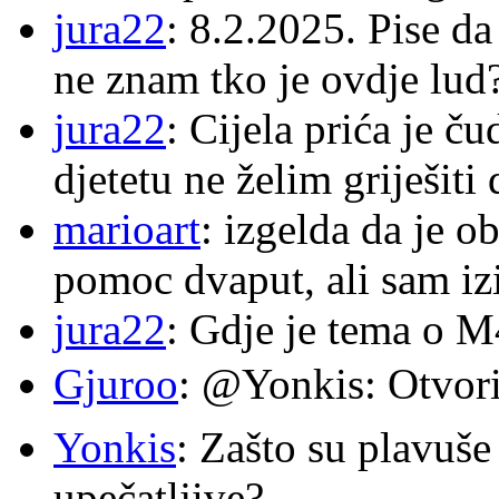
jura22
: 8.2.2025. Pise d
ne znam tko je ovdje lud
jura22
: Cijela prića je č
djetetu ne želim griješiti
marioart
: izgelda da je o
pomoc dvaput, ali sam izi
jura22
: Gdje je tema o 
Gjuroo
: @Yonkis: Otvori
Yonkis
: Zašto su plavuše
upečatljive?