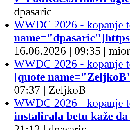
dpasaric
WWDC 2026 - kopanje t
name="dpasaric"]https:/
16.06.2026
|
09:35
|
mio
WWDC 2026 - kopanje t
[quote name="ZeljkoB"]
07:37
|
ZeljkoB
WWDC 2026 - kopanje t
instalirala betu kaže da
21:12
|
dpasaric