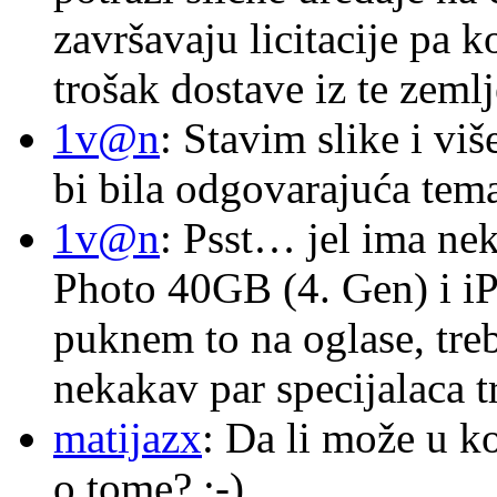
završavaju licitacije pa k
trošak dostave iz te zemlj
1v@n
: Stavim slike i vi
bi bila odgovarajuća tema
1v@n
: Psst… jel ima ne
Photo 40GB (4. Gen) i i
puknem to na oglase, tre
nekakav par specijalaca
matijazx
: Da li može u k
o tome? :-)