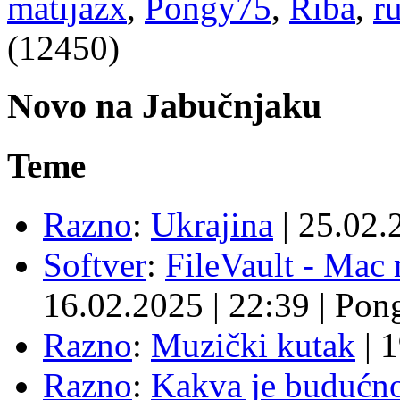
matijazx
,
Pongy75
,
Riba
,
r
(12450)
Novo na Jabučnjaku
Teme
Razno
:
Ukrajina
|
25.02.
Softver
:
FileVault - Ma
16.02.2025
|
22:39
|
Pon
Razno
:
Muzički kutak
|
1
Razno
:
Kakva je budućno