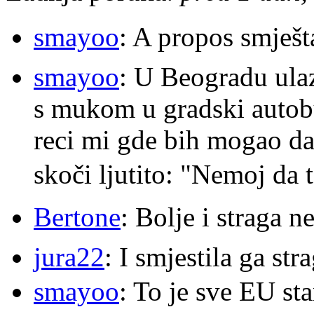
smayoo
: A propos smješt
smayoo
: U Beogradu ulaz
s mukom u gradski autobu
reci mi gde bih mogao da 
skoči ljutito: "Nemoj da 
Bertone
: Bolje i straga 
jura22
: I smjestila ga str
smayoo
: To je sve EU s