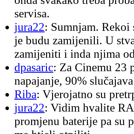
servisa.
jura22
: Sumnjam. Rekoi s
je budu zamijenili. U stva
zamijeniti i inda njima o
dpasaric
: Za Cinemu 23 p
napajanje, 90% slučajava
Riba
: Vjerojatno su pretr
jura22
: Vidim hvalite RA
promjenu baterije pa su p