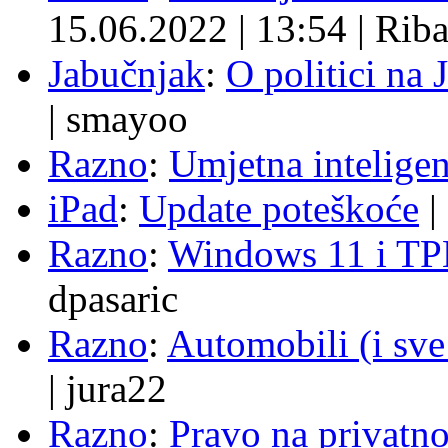
15.06.2022
|
13:54
|
Rib
Jabučnjak
:
O politici na 
|
smayoo
Razno
:
Umjetna inteligen
iPad
:
Update poteškoće
|
Razno
:
Windows 11 i TP
dpasaric
Razno
:
Automobili (i sve
|
jura22
Razno
:
Pravo na privatno