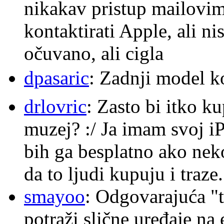
nikakav pristup mailovi
kontaktirati Apple, ali ni
očuvano, ali cigla
dpasaric
: Zadnji model k
drlovric
: Zasto bi itko k
muzej? :/ Ja imam svoj i
bih ga besplatno ako nek
da to ljudi kupuju i traze.
smayoo
: Odgovarajuća "t
potraži slične uređaje na