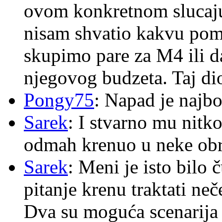
ovom konkretnom slucaju
nisam shvatio kakvu pom
skupimo pare za M4 ili 
njegovog budzeta. Taj dio
Pongy75
: Napad je najbo
Sarek
: I stvarno mu nitko
odmah krenuo u neke ob
Sarek
: Meni je isto bilo
pitanje krenu traktati ne
Dva su moguća scenarija 