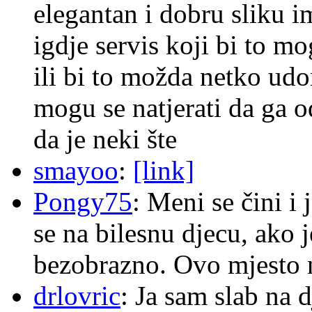
elegantan i dobru sliku im
igdje servis koji bi to m
ili bi to možda netko ud
mogu se natjerati da ga
da je neki šte
smayoo
:
[link]
Pongy75
: Meni se čini i
se na bilesnu djecu, ako j
bezobrazno. Ovo mjesto n
drlovric
: Ja sam slab na 