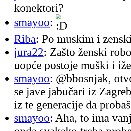
konektori?
smayoo
:
Riba
: Po muskim i zensk
jura22
: Zašto ženski robo
uopće postoje muški i iže
smayoo
: @bbosnjak, otvo
se jave jabučari iz Zagre
iz te generacije da proba
smayoo
: Aha, to ima van
onda svakako treba proba