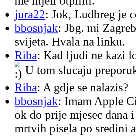
me htjeli otpiliti.
jura22
: Jok, Ludbreg je c
bbosnjak
: Jbg. mi Zagre
svijeta. Hvala na linku.
Riba
: Kad ljudi ne kazi 
U tom slucaju preporu
Riba
: A gdje se nalazis?
bbosnjak
: Imam Apple Ci
ok do prije mjesec dana i
mrtvih pisela po sredini a