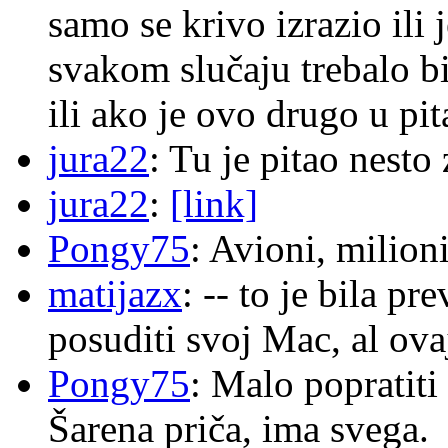
samo se krivo izrazio ili
svakom slučaju trebalo b
ili ako je ovo drugo u pi
jura22
: Tu je pitao nes
jura22
:
[link]
Pongy75
: Avioni, milion
matijazx
: -- to je bila p
posuditi svoj Mac, al ova
Pongy75
: Malo popratiti
Šarena priča, ima svega.