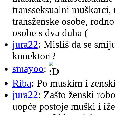
transseksualni muškarci,
transženske osobe, rodno
osobe s dva duha (
jura22
: Misliš da se smij
konektori?
smayoo
:
Riba
: Po muskim i zensk
jura22
: Zašto ženski robo
uopće postoje muški i iže