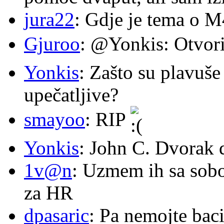
jura22
: Gdje je tema o 
Gjuroo
: @Yonkis: Otvori
Yonkis
: Zašto su plavuše
upečatljive?
smayoo
: RIP
Yonkis
: John C. Dvorak 
1v@n
: Uzmem ih sa sob
za HR
dpasaric
: Pa nemojte baci