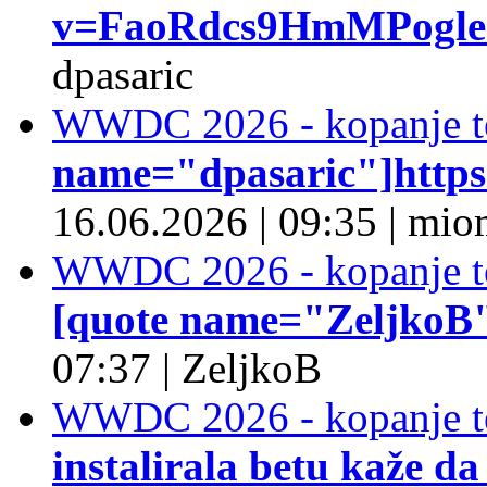
v=FaoRdcs9HmMPogleda
dpasaric
WWDC 2026 - kopanje t
name="dpasaric"]https:/
16.06.2026
|
09:35
|
mio
WWDC 2026 - kopanje t
[quote name="ZeljkoB"]
07:37
|
ZeljkoB
WWDC 2026 - kopanje t
instalirala betu kaže da