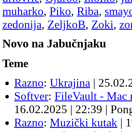
muharko
,
Piko
,
Riba
,
smay
zedonija
,
ZeljkoB
,
Zoki
,
zo
Novo na Jabučnjaku
Teme
Razno
:
Ukrajina
|
25.02.
Softver
:
FileVault - Ma
16.02.2025
|
22:39
|
Pon
Razno
:
Muzički kutak
|
1