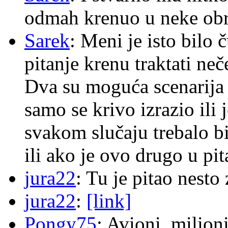
odmah krenuo u neke ob
Sarek
: Meni je isto bilo
pitanje krenu traktati ne
Dva su moguća scenarija 
samo se krivo izrazio ili
svakom slučaju trebalo b
ili ako je ovo drugo u pi
jura22
: Tu je pitao nes
jura22
:
[link]
Pongy75
: Avioni, milion