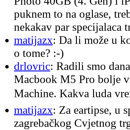
Photo 40GB (4. Gen) i i
puknem to na oglase, tre
nekakav par specijalaca
matijazx
: Da li može u k
o tome? :-)
drlovric
: Radili smo dana
Macbook M5 Pro bolje v
Machine. Kakva luda v
matijazx
: Za eartipse, u 
zagrebačkog Cvjetnog trg