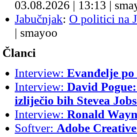
03.08.2026
|
13:13
|
sma
Jabučnjak
:
O politici na 
|
smayoo
Članci
Interview:
Evanđelje p
Interview:
David Pogue: 
izliječio bih Stevea Job
Interview:
Ronald Wayne
Softver:
Adobe Creative 