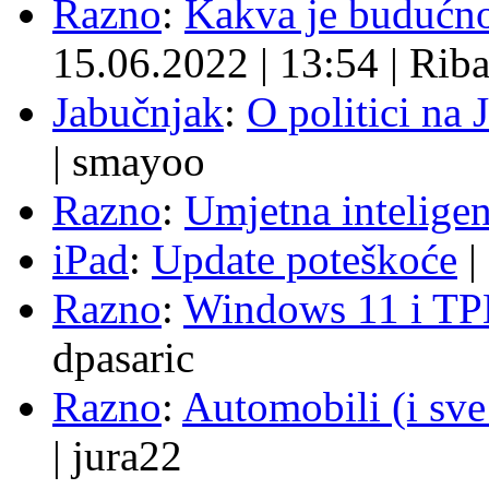
Razno
:
Kakva je budućno
15.06.2022
|
13:54
|
Rib
Jabučnjak
:
O politici na 
|
smayoo
Razno
:
Umjetna inteligen
iPad
:
Update poteškoće
|
Razno
:
Windows 11 i TP
dpasaric
Razno
:
Automobili (i sve
|
jura22