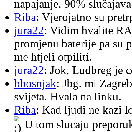
napajanje, 90% slučajava
Riba
: Vjerojatno su pretr
jura22
: Vidim hvalite RA
promjenu baterije pa su p
me htjeli otpiliti.
jura22
: Jok, Ludbreg je c
bbosnjak
: Jbg. mi Zagre
svijeta. Hvala na linku.
Riba
: Kad ljudi ne kazi 
U tom slucaju preporu