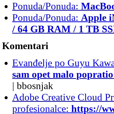
Ponuda/Ponuda:
MacBoo
Ponuda/Ponuda:
Apple i
/ 64 GB RAM / 1 TB S
Komentari
Evanđelje po Guyu Kawa
sam opet malo popratio 
|
bbosnjak
Adobe Creative Cloud Pro
profesionalce:
https://w