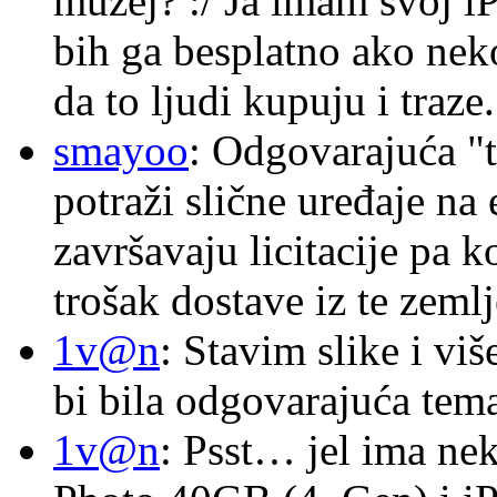
muzej? :/ Ja imam svoj i
bih ga besplatno ako nek
da to ljudi kupuju i traze.
smayoo
: Odgovarajuća "t
potraži slične uređaje na
završavaju licitacije pa k
trošak dostave iz te zemlj
1v@n
: Stavim slike i vi
bi bila odgovarajuća tema
1v@n
: Psst… jel ima ne