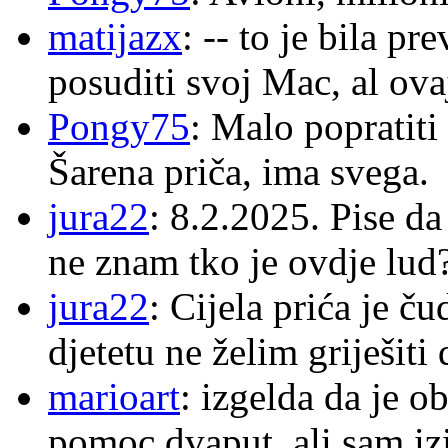
matijazx
: -- to je bila p
posuditi svoj Mac, al ova
Pongy75
: Malo popratiti
Šarena priča, ima svega.
jura22
: 8.2.2025. Pise d
ne znam tko je ovdje lud
jura22
: Cijela prića je č
djetetu ne želim griješiti
marioart
: izgelda da je o
pomoc dvaput, ali sam izi