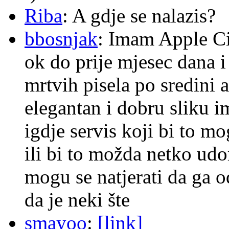
Riba
: A gdje se nalazis?
bbosnjak
: Imam Apple Ci
ok do prije mjesec dana i
mrtvih pisela po sredini a
elegantan i dobru sliku im
igdje servis koji bi to m
ili bi to možda netko ud
mogu se natjerati da ga
da je neki šte
smayoo
:
[link]