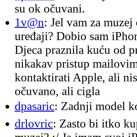
su ok očuvani.
1v@n
: Jel vam za muzej
uređaji? Dobio sam iPhone
Djeca praznila kuću od p
nikakav pristup mailovi
kontaktirati Apple, ali ni
očuvano, ali cigla
dpasaric
: Zadnji model k
drlovric
: Zasto bi itko k