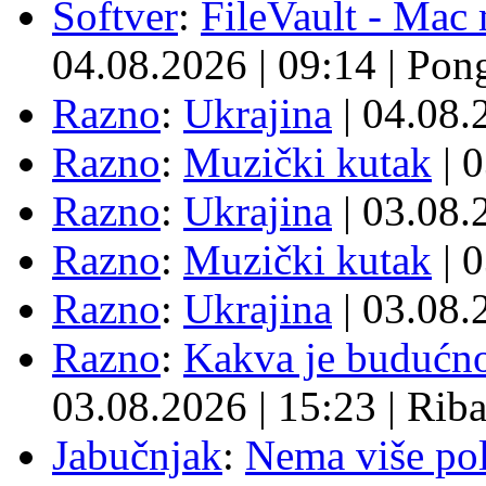
Softver
:
FileVault - Ma
04.08.2026
|
09:14
|
Pon
Razno
:
Ukrajina
| 04.08
Razno
:
Muzički kutak
| 
Razno
:
Ukrajina
| 03.08
Razno
:
Muzički kutak
| 
Razno
:
Ukrajina
| 03.08
Razno
:
Kakva je budućno
03.08.2026
|
15:23
|
Rib
Jabučnjak
:
Nema više pol