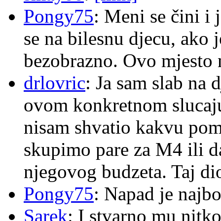
Pongy75
: Meni se čini i
se na bilesnu djecu, ako j
bezobrazno. Ovo mjesto n
drlovric
: Ja sam slab na 
ovom konkretnom slucaju
nisam shvatio kakvu pom
skupimo pare za M4 ili 
njegovog budzeta. Taj dio
Pongy75
: Napad je najbo
Sarek
: I stvarno mu nitko