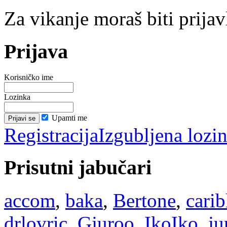
Za vikanje moraš biti prijav
Prijava
Korisničko ime
Lozinka
Upamti me
Registracija
Izgubljena lozi
Prisutni jabučari
accom
,
baka
,
Bertone
,
cari
drlovric
,
Gjuroo
,
IkoIko
,
ju