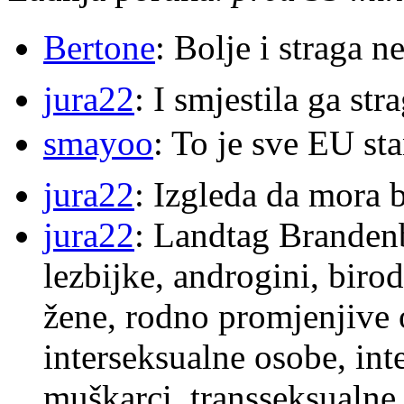
Bertone
: Bolje i straga 
jura22
: I smjestila ga str
smayoo
: To je sve EU s
jura22
: Izgleda da mora b
jura22
: Landtag Brandenb
lezbijke, androgini, biro
žene, rodno promjenjive 
interseksualne osobe, int
muškarci, transseksualne 