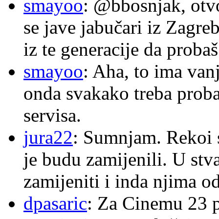
smayoo
: @bbosnjak, otvo
se jave jabučari iz Zagre
iz te generacije da proba
smayoo
: Aha, to ima van
onda svakako treba proba
servisa.
jura22
: Sumnjam. Rekoi s
je budu zamijenili. U stva
zamijeniti i inda njima o
dpasaric
: Za Cinemu 23 p