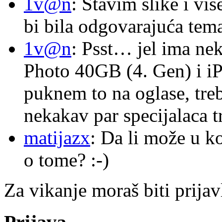
1v@n
: Stavim slike i vi
bi bila odgovarajuća tema
1v@n
: Psst… jel ima ne
Photo 40GB (4. Gen) i i
puknem to na oglase, tre
nekakav par specijalaca
matijazx
: Da li može u k
o tome? :-)
Za vikanje moraš biti prijav