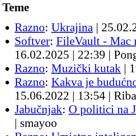
Teme
Razno
:
Ukrajina
|
25.02.
Softver
:
FileVault - Ma
16.02.2025
|
22:39
|
Pon
Razno
:
Muzički kutak
|
1
Razno
:
Kakva je budućno
15.06.2022
|
13:54
|
Rib
Jabučnjak
:
O politici na 
|
smayoo