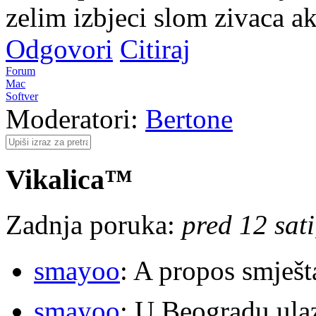
zelim izbjeci slom zivaca a
Odgovori
Citiraj
Forum
Mac
Softver
Moderatori:
Bertone
Vikalica™
Zadnja poruka:
pred 12 sati
smayoo
: A propos smješt
smayoo
: U Beogradu ulaz