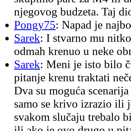
njegovog budzeta. Taj dio
Pongy75
: Napad je najbo
Sarek
: I stvarno mu nitko
odmah krenuo u neke ob
Sarek
: Meni je isto bilo
pitanje krenu traktati ne
Dva su moguća scenarija 
samo se krivo izrazio ili
svakom slučaju trebalo b
ili ako je ovo drugo u pi