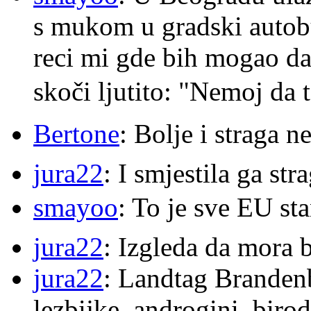
s mukom u gradski autobu
reci mi gde bih mogao da 
skoči ljutito: "Nemoj da 
Bertone
: Bolje i straga 
jura22
: I smjestila ga str
smayoo
: To je sve EU s
jura22
: Izgleda da mora b
jura22
: Landtag Brandenb
lezbijke, androgini, biro