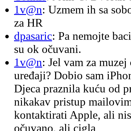
1v@n
: Uzmem ih sa sob
za HR
dpasaric
: Pa nemojte baci
su ok očuvani.
1v@n
: Jel vam za muzej
uređaji? Dobio sam iPhone
Djeca praznila kuću od p
nikakav pristup mailovi
kontaktirati Apple, ali ni
očuvano, ali cigla