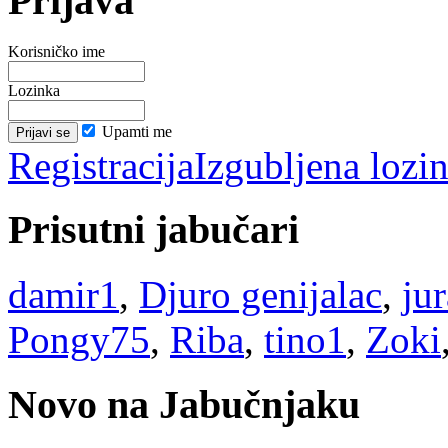
Prijava
Korisničko ime
Lozinka
Upamti me
Registracija
Izgubljena lozi
Prisutni jabučari
damir1
,
Djuro genijalac
,
ju
Pongy75
,
Riba
,
tino1
,
Zoki
Novo na Jabučnjaku