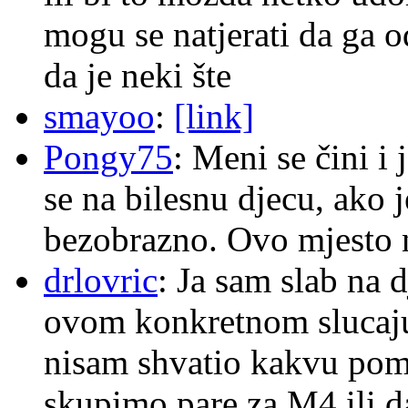
mogu se natjerati da ga
da je neki šte
smayoo
:
[link]
Pongy75
: Meni se čini i
se na bilesnu djecu, ako j
bezobrazno. Ovo mjesto n
drlovric
: Ja sam slab na 
ovom konkretnom slucaju
nisam shvatio kakvu pom
skupimo pare za M4 ili 