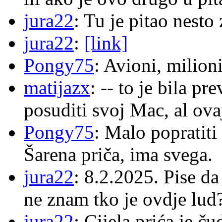
jura22
: Tu je pitao nes
jura22
:
[link]
Pongy75
: Avioni, milion
matijazx
: -- to je bila p
posuditi svoj Mac, al ova
Pongy75
: Malo popratiti
Šarena priča, ima svega.
jura22
: 8.2.2025. Pise d
ne znam tko je ovdje lud
jura22
: Cijela prića je č