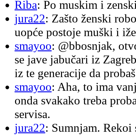
Riba
: Po muskim i zensk
jura22
: Zašto ženski robo
uopće postoje muški i iže
smayoo
: @bbosnjak, otvo
se jave jabučari iz Zagre
iz te generacije da proba
smayoo
: Aha, to ima van
onda svakako treba proba
servisa.
jura22
: Sumnjam. Rekoi s