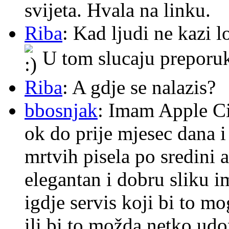
svijeta. Hvala na linku.
Riba
: Kad ljudi ne kazi 
U tom slucaju preporu
Riba
: A gdje se nalazis?
bbosnjak
: Imam Apple Ci
ok do prije mjesec dana i
mrtvih pisela po sredini a
elegantan i dobru sliku im
igdje servis koji bi to m
ili bi to možda netko ud