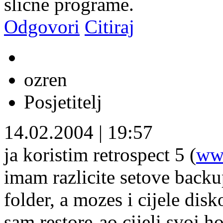
slicne programe.
Odgovori
Citiraj
ozren
Posjetitelj
14.02.2004
|
19:57
ja koristim retrospect 5 (
ww
imam razlicite setove backu
folder, a mozes i cijele dis
sam restore-ao cijeli svoj h