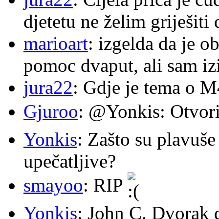
djetetu ne želim griješiti
marioart
: izgelda da je o
pomoc dvaput, ali sam izi
jura22
: Gdje je tema o 
Gjuroo
: @Yonkis: Otvori
Yonkis
: Zašto su plavuše
upečatljive?
smayoo
: RIP
Yonkis
: John C. Dvorak 