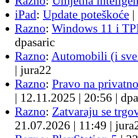
Razno
:
Umjetna inteligen
iPad
:
Update poteškoće
|
Razno
:
Windows 11 i TP
dpasaric
Razno
:
Automobili (i sve
|
jura22
Razno
:
Pravo na privatno
|
12.11.2025
|
20:56
|
dpa
Razno
:
Zatvaraju se trgovi
21.07.2026
|
11:49
|
jura