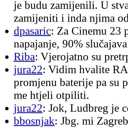
je budu zamijenili. U stva
zamijeniti i inda njima o
dpasaric
: Za Cinemu 23 p
napajanje, 90% slučajava
Riba
: Vjerojatno su pretr
jura22
: Vidim hvalite RA
promjenu baterije pa su p
me htjeli otpiliti.
jura22
: Jok, Ludbreg je c
bbosnjak
: Jbg. mi Zagre