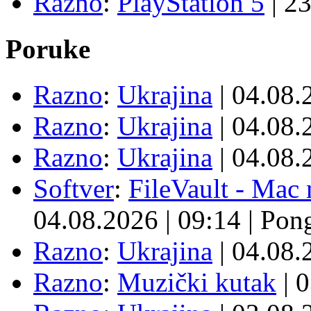
Razno
:
PlayStation 5
|
23
Poruke
Razno
:
Ukrajina
| 04.08
Razno
:
Ukrajina
| 04.08
Razno
:
Ukrajina
| 04.08
Softver
:
FileVault - Ma
04.08.2026
|
09:14
|
Pon
Razno
:
Ukrajina
| 04.08
Razno
:
Muzički kutak
| 