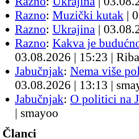
Razno
:
Ukrajina
| 03.08
Razno
:
Muzički kutak
| 
Razno
:
Ukrajina
| 03.08
Razno
:
Kakva je budućno
03.08.2026
|
15:23
|
Rib
Jabučnjak
:
Nema više pol
03.08.2026
|
13:13
|
sma
Jabučnjak
:
O politici na 
|
smayoo
Članci