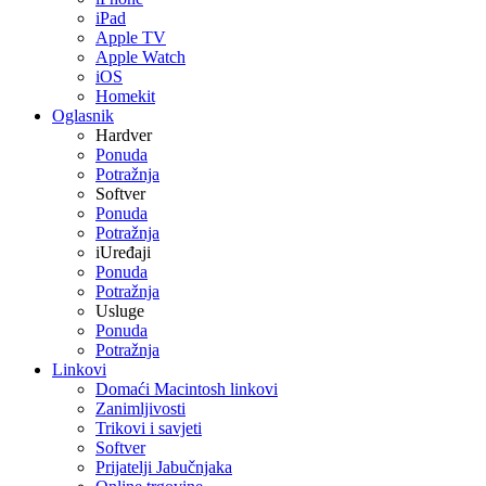
iPad
Apple TV
Apple Watch
iOS
Homekit
Oglasnik
Hardver
Ponuda
Potražnja
Softver
Ponuda
Potražnja
iUređaji
Ponuda
Potražnja
Usluge
Ponuda
Potražnja
Linkovi
Domaći Macintosh linkovi
Zanimljivosti
Trikovi i savjeti
Softver
Prijatelji Jabučnjaka