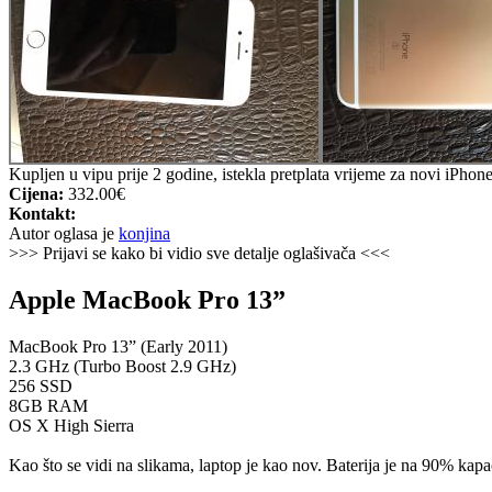
Kupljen u vipu prije 2 godine, istekla pretplata vrijeme za novi iPhon
Cijena:
332.00€
Kontakt:
Autor oglasa je
konjina
>>> Prijavi se kako bi vidio sve detalje oglašivača <<<
Apple MacBook Pro 13”
MacBook Pro 13” (Early 2011)
2.3 GHz (Turbo Boost 2.9 GHz)
256 SSD
8GB RAM
OS X High Sierra
Kao što se vidi na slikama, laptop je kao nov. Baterija je na 90% kapa