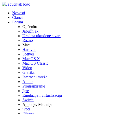
Novosti
Članci
Forum
Općenito
Jabučnjak
Ured za ukradene stvari
Razno
Mac
Hardver
Softver
Mac OS X
Mac OS Classic
Video
Grafika
Internet i mreže
Audio
Programiranje
Igre
Emulacija i virtualizacija
Switch
Apple je, Mac nije
iPod
iPhone