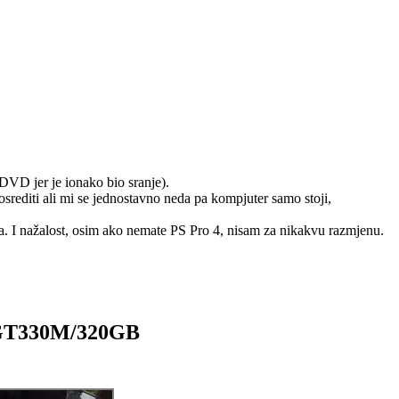
D jer je ionako bio sranje).
osrediti ali mi se jednostavno neda pa kompjuter samo stoji,
. I nažalost, osim ako nemate PS Pro 4, nisam za nikakvu razmjenu.
/GT330M/320GB