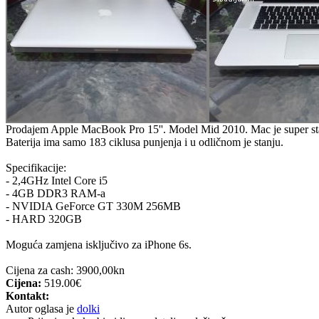
Prodajem Apple MacBook Pro 15''. Model Mid 2010. Mac je super stanju
Baterija ima samo 183 ciklusa punjenja i u odličnom je stanju.
Specifikacije:
- 2,4GHz Intel Core i5
- 4GB DDR3 RAM-a
- NVIDIA GeForce GT 330M 256MB
- HARD 320GB
Moguća zamjena isključivo za iPhone 6s.
Cijena za cash: 3900,00kn
Cijena:
519.00€
Kontakt:
Autor oglasa je
dolki