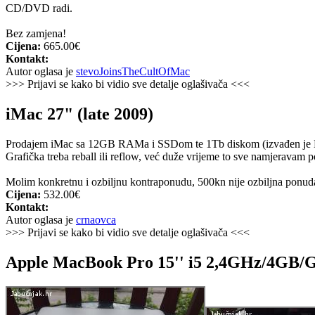
CD/DVD radi.
Bez zamjena!
Cijena:
665.00€
Kontakt:
Autor oglasa je
stevoJoinsTheCultOfMac
>>> Prijavi se kako bi vidio sve detalje oglašivača <<<
iMac 27" (late 2009)
Prodajem iMac sa 12GB RAMa i SSDom te 1Tb diskom (izvađen je DV
Grafička treba reball ili reflow, već duže vrijeme to sve namjeravam p
Molim konkretnu i ozbiljnu kontraponudu, 500kn nije ozbiljna ponuda
Cijena:
532.00€
Kontakt:
Autor oglasa je
crnaovca
>>> Prijavi se kako bi vidio sve detalje oglašivača <<<
Apple MacBook Pro 15'' i5 2,4GHz/4GB