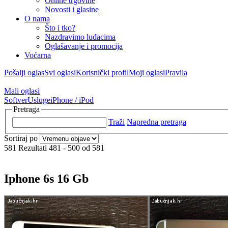
Online trgovine
Novosti i glasine
O nama
Što i tko?
Nazdravimo luđacima
Oglašavanje i promocija
Voćarna
Pošalji oglas
Svi oglasi
Korisnički profil
Moji oglasi
Pravila
Mali oglasi
Softver
Usluge
iPhone / iPod
Pretraga
Traži
Napredna pretraga
Sortiraj po
581 Rezultati 481 - 500 od 581
Iphone 6s 16 Gb