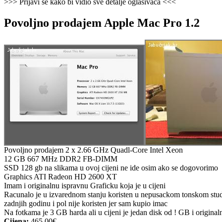
>>> Prijavi se kako bi vidio sve detalje oglašivača <<<
Povoljno prodajem Apple Mac Pro 1.2
Povoljno prodajem 2 x 2.66 GHz Quadl-Core Intel Xeon
12 GB 667 MHz DDR2 FB-DIMM
SSD 128 gb na slikama u ovoj cijeni ne ide osim ako se dogovorimo
Graphics ATI Radeon HD 2600 XT
Imam i originalnu ispravnu Graficku koja je u cijeni
Racunalo je u izvarednom stanju koristen u nepusackom tonskom stud
zadnjih godinu i pol nije koristen jer sam kupio imac
Na fotkama je 3 GB harda ali u cijeni je jedan disk od ! GB i origina
Cijena:
465.00€