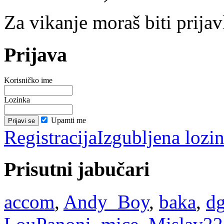
Za vikanje moraš biti prijav
Prijava
Korisničko ime
Lozinka
Upamti me
Registracija
Izgubljena lozi
Prisutni jabučari
accom
,
Andy_Boy
,
baka
,
dg