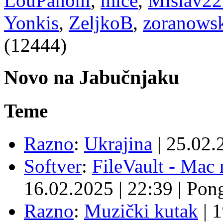
LouPanoni
,
mice
,
Mislav2
Yonkis
,
ZeljkoB
,
zoranows
(12444)
Novo na Jabučnjaku
Teme
Razno
:
Ukrajina
|
25.02.
Softver
:
FileVault - Ma
16.02.2025
|
22:39
|
Pon
Razno
:
Muzički kutak
|
1