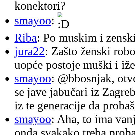
konektori?
smayoo
:
Riba
: Po muskim i zensk
jura22
: Zašto ženski robo
uopće postoje muški i iže
smayoo
: @bbosnjak, otvo
se jave jabučari iz Zagre
iz te generacije da proba
smayoo
: Aha, to ima van
onda svakako treba proba