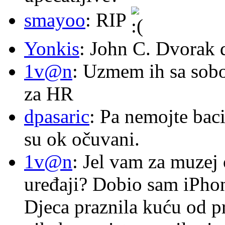
smayoo
: RIP
Yonkis
: John C. Dvorak 
1v@n
: Uzmem ih sa sob
za HR
dpasaric
: Pa nemojte baci
su ok očuvani.
1v@n
: Jel vam za muzej
uređaji? Dobio sam iPhone
Djeca praznila kuću od p