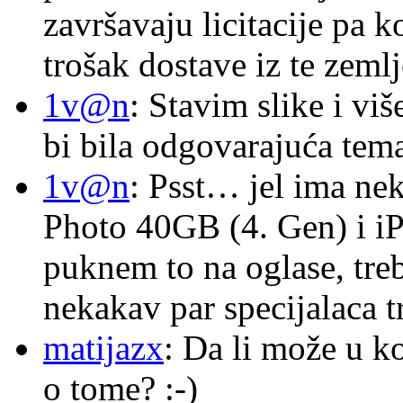
završavaju licitacije pa k
trošak dostave iz te zemlj
1v@n
: Stavim slike i vi
bi bila odgovarajuća tema
1v@n
: Psst… jel ima ne
Photo 40GB (4. Gen) i i
puknem to na oglase, tre
nekakav par specijalaca
matijazx
: Da li može u k
o tome? :-)