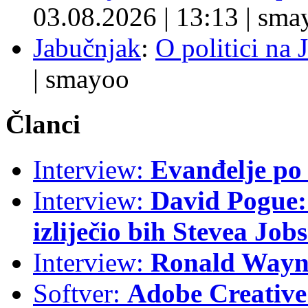
03.08.2026
|
13:13
|
sma
Jabučnjak
:
O politici na 
|
smayoo
Članci
Interview:
Evanđelje p
Interview:
David Pogue: 
izliječio bih Stevea Job
Interview:
Ronald Wayne
Softver:
Adobe Creative 