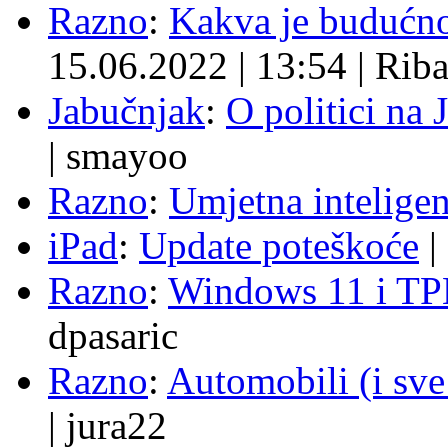
Razno
:
Kakva je budućno
15.06.2022
|
13:54
|
Rib
Jabučnjak
:
O politici na 
|
smayoo
Razno
:
Umjetna inteligen
iPad
:
Update poteškoće
|
Razno
:
Windows 11 i TP
dpasaric
Razno
:
Automobili (i sve
|
jura22