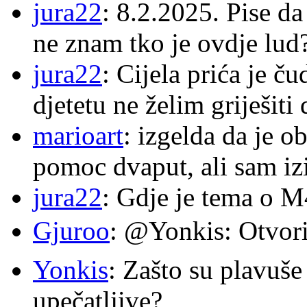
jura22
: 8.2.2025. Pise d
ne znam tko je ovdje lud
jura22
: Cijela prića je č
djetetu ne želim griješiti
marioart
: izgelda da je o
pomoc dvaput, ali sam izi
jura22
: Gdje je tema o 
Gjuroo
: @Yonkis: Otvori
Yonkis
: Zašto su plavuše
upečatljive?