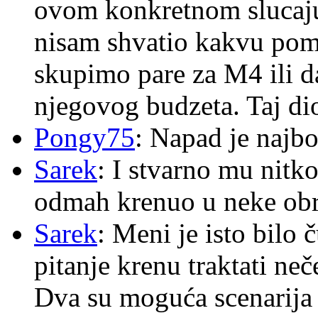
ovom konkretnom slucaju
nisam shvatio kakvu pom
skupimo pare za M4 ili 
njegovog budzeta. Taj dio
Pongy75
: Napad je najbo
Sarek
: I stvarno mu nitko
odmah krenuo u neke ob
Sarek
: Meni je isto bilo
pitanje krenu traktati ne
Dva su moguća scenarija 