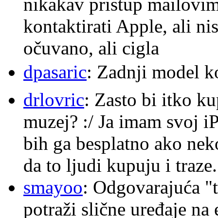
nikakav pristup mailovi
kontaktirati Apple, ali ni
očuvano, ali cigla
dpasaric
: Zadnji model k
drlovric
: Zasto bi itko k
muzej? :/ Ja imam svoj i
bih ga besplatno ako nek
da to ljudi kupuju i traze.
smayoo
: Odgovarajuća "t
potraži slične uređaje na