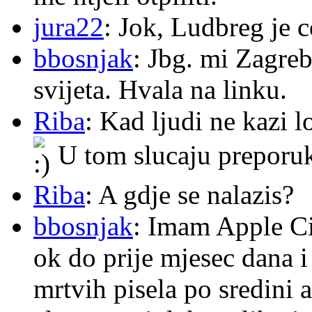
jura22
: Jok, Ludbreg je c
bbosnjak
: Jbg. mi Zagre
svijeta. Hvala na linku.
Riba
: Kad ljudi ne kazi 
U tom slucaju preporu
Riba
: A gdje se nalazis?
bbosnjak
: Imam Apple Ci
ok do prije mjesec dana i
mrtvih pisela po sredini a