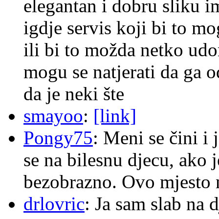
elegantan i dobru sliku im
igdje servis koji bi to m
ili bi to možda netko ud
mogu se natjerati da ga
da je neki šte
smayoo
:
[link]
Pongy75
: Meni se čini i
se na bilesnu djecu, ako j
bezobrazno. Ovo mjesto n
drlovric
: Ja sam slab na 