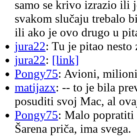
samo se krivo izrazio ili
svakom slučaju trebalo b
ili ako je ovo drugo u pi
jura22
: Tu je pitao nes
jura22
:
[link]
Pongy75
: Avioni, milion
matijazx
: -- to je bila p
posuditi svoj Mac, al ova
Pongy75
: Malo popratiti
Šarena priča, ima svega.