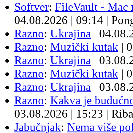
Softver
:
FileVault - Ma
04.08.2026
|
09:14
|
Pon
Razno
:
Ukrajina
| 04.08
Razno
:
Muzički kutak
| 
Razno
:
Ukrajina
| 03.08
Razno
:
Muzički kutak
| 
Razno
:
Ukrajina
| 03.08
Razno
:
Kakva je budućno
03.08.2026
|
15:23
|
Rib
Jabučnjak
:
Nema više pol