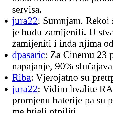
servisa.
jura22
: Sumnjam. Rekoi s
je budu zamijenili. U stva
zamijeniti i inda njima o
dpasaric
: Za Cinemu 23 p
napajanje, 90% slučajava
Riba
: Vjerojatno su pretr
jura22
: Vidim hvalite RA
promjenu baterije pa su p
me htjeli otpiliti.