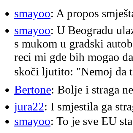
smayoo
: A propos smješt
smayoo
: U Beogradu ulaz
s mukom u gradski autobu
reci mi gde bih mogao da 
skoči ljutito: "Nemoj da 
Bertone
: Bolje i straga 
jura22
: I smjestila ga str
smayoo
: To je sve EU s