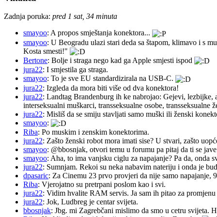
Zadnja poruka:
pred 1 sat, 34 minuta
smayoo
: A propos smještanja konektora...
smayoo
: U Beogradu ulazi stari deda sa štapom, klimavo i s mu
Kosta smesti!"
Bertone
: Bolje i straga nego kad ga Apple smjesti ispod
jura22
: I smjestila ga straga.
smayoo
: To je sve EU standardizirala na USB-C.
jura22
: Izgleda da mora biti više od dva konektora!
jura22
: Landtag Brandenburg ih ke nabrojao: Gejevi, lezbijke, 
interseksualni muškarci, transseksualne osobe, transseksualne 
jura22
: Misliš da se smiju stavljati samo muški ili ženski konekt
smayoo
:
Riba
: Po muskim i zenskim konektorima.
jura22
: Zašto ženski robot mora imati sise? U stvari, zašto uopć
smayoo
: @bbosnjak, otvori temu u forumu pa pitaj da ti se jave
smayoo
: Aha, to ima vanjsku ciglu za napajanje? Pa da, onda s
jura22
: Sumnjam. Rekoi su neka nabavim nateriju i onda je budu 
dpasaric
: Za Cinemu 23 prvo provjeri da nije samo napajanje, 
Riba
: Vjerojatno su pretrpani poslom kao i svi.
jura22
: Vidim hvalite RAM servis. Ja sam ih pitao za promjenu ba
jura22
: Jok, Ludbreg je centar svijeta.
bbosnjak
: Jbg. mi Zagrebčani mislimo da smo u cetru svijeta. H