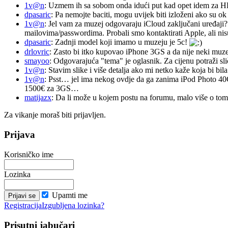
1v@n
: Uzmem ih sa sobom onda idući put kad opet idem za 
dpasaric
: Pa nemojte baciti, mogu uvijek biti izloženi ako su ok
1v@n
: Jel vam za muzej odgovaraju iCloud zaključani uređaji?
mailovima/passwordima. Probali smo kontaktirati Apple, ali nisu
dpasaric
: Zadnji model koji imamo u muzeju je 5c!
drlovric
: Zasto bi itko kupovao iPhone 3GS a da nije neki muze
smayoo
: Odgovarajuća "tema" je oglasnik. Za cijenu potraži sli
1v@n
: Stavim slike i više detalja ako mi netko kaže koja bi bi
1v@n
: Psst… jel ima nekog ovdje da ga zanima iPod Photo 40
1500€ za 3GS…
matijazx
: Da li može u kojem postu na forumu, malo više o tome
Za vikanje moraš biti prijavljen.
Prijava
Korisničko ime
Lozinka
Upamti me
Registracija
Izgubljena lozinka?
Prisutni jabučari