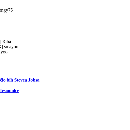
ongy75
3
|
Riba
3
|
smayoo
yoo
ečio bih Stevea Jobsa
fesionalce