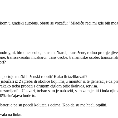
kom u gradski autobus, obrati se vozaču: "Mladiću reci mi gde bih mogao
androgini, birodne osobe, trans muškarci, trans žene, rodno promjenjive
žene, transseksualni muškarci, trans osobe, transmuške osobe, transžen
ori?
e postoje muški i iženski roboti? Kako ih tazlikovati?
 jabučari iz Zagreba ili okolice koji imaju monitor iz te generacije da 
vakako treba probati s drugom ciglom prije ikakvog servisa.
zamijenili. U stvari, trebao sam je nabaviti, sam zamijeniti i inda njim
90% slučajava bude to.
terije pa su poceli kolutati s ocima. Kao da su me htjeli otpiliti.
vala na linku.