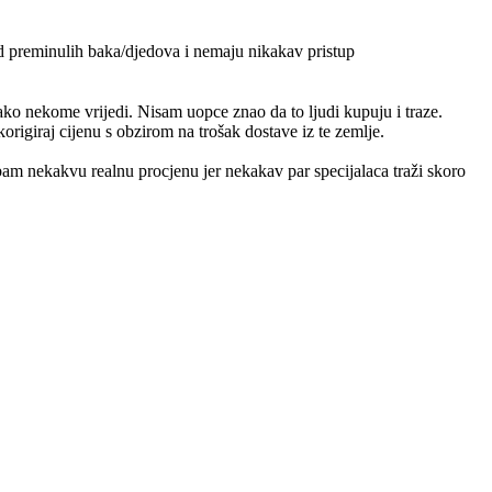
od preminulih baka/djedova i nemaju nikakav pristup
ko nekome vrijedi. Nisam uopce znao da to ljudi kupuju i traze.
origiraj cijenu s obzirom na trošak dostave iz te zemlje.
m nekakvu realnu procjenu jer nekakav par specijalaca traži skoro