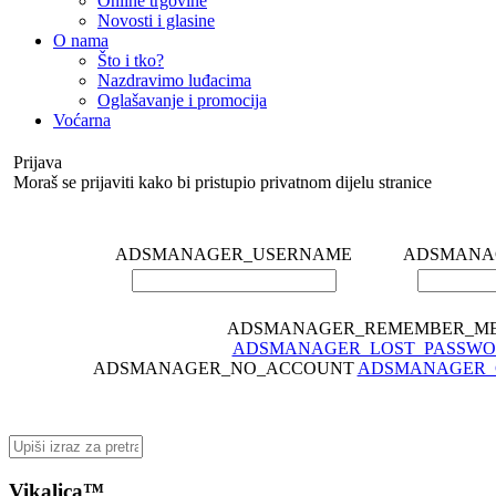
Online trgovine
Novosti i glasine
O nama
Što i tko?
Nazdravimo luđacima
Oglašavanje i promocija
Voćarna
Prijava
Moraš se prijaviti kako bi pristupio privatnom dijelu stranice
ADSMANAGER_USERNAME
ADSMANA
ADSMANAGER_REMEMBER_M
ADSMANAGER_LOST_PASSW
ADSMANAGER_NO_ACCOUNT
ADSMANAGER_
Vikalica™