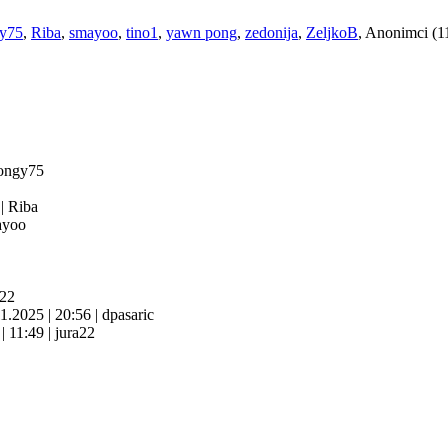
y75
,
Riba
,
smayoo
,
tino1
,
yawn pong
,
zedonija
,
ZeljkoB
, Anonimci (1
ongy75
4
|
Riba
yoo
a22
11.2025
|
20:56
|
dpasaric
6
|
11:49
|
jura22