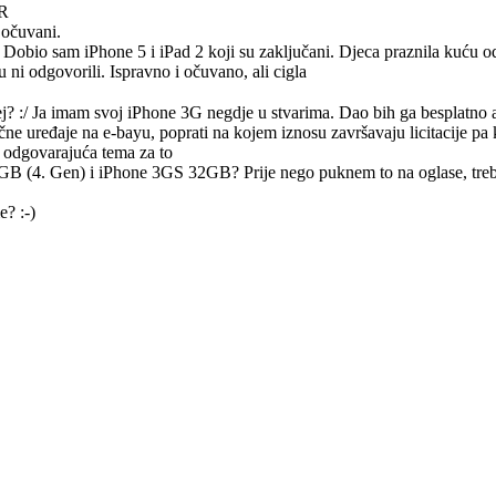
HR
 očuvani.
 Dobio sam iPhone 5 i iPad 2 koji su zaključani. Djeca praznila kuću 
 ni odgovorili. Ispravno i očuvano, ali cigla
j? :/ Ja imam svoj iPhone 3G negdje u stvarima. Dao bih ga besplatno a
čne uređaje na e-bayu, poprati na kojem iznosu završavaju licitacije pa k
la odgovarajuća tema za to
GB (4. Gen) i iPhone 3GS 32GB? Prije nego puknem to na oglase, treba
? :-)