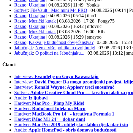
Razno
:
Ukrajina
| 04.08.2026
|
11:49
|
Yonkis
Softver
:
FileVault - Mac mini M4 PRO
| 04.08.2026
|
09:14
|
P
Razno
:
Ukrajina
| 04.08.2026
|
05:14
|
tino1
Razno
:
Muzički kutak
| 03.08.2026
|
17:28
|
Pongy75
Razno
:
Ukrajina
| 03.08.2026
|
16:42
|
drlovric
Razno
:
Muzički kutak
| 03.08.2026
|
16:00
|
Riba
Razno
:
Ukrajina
| 03.08.2026
|
15:29
|
smayoo
Razno
:
Kakva je budućnost čovječanstva?
| 03.08.2026
|
15:2
Jabučnjak
:
Nema više politike u ovoj butigi
| 03.08.2026
|
13:1
Jabučnjak
:
O politici na Jabučnjaku...
| 03.08.2026
|
13:12
|
sma
Članci
Interview:
Evanđelje po Guyu Kawasakiju
Interview:
David Pogue: Da mogu promijeniti povijest, izlij
Interview:
Ronald Wayne: Appleov treći suosnivač
Softver:
Adobe Creative Cloud Pro — kreativni alati za pro
Audio:
Iz ljubavi
Hardver:
Mac Pro - Pimp My Ride!
Hardver:
Budućnost Intela na Macu
Hardver:
MacBook Pro 14" - kreativna Formula 1
Hardver:
iMac M1 24" - dobar dan!
Hardver:
Mac Pro 2019 - obiteljsko stablo: djed, otac i sin
Audio:
Apple HomePod - obris domova budućnosti