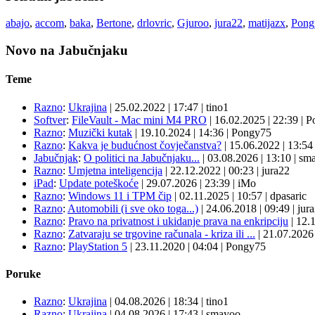
abajo
,
accom
,
baka
,
Bertone
,
drlovric
,
Gjuroo
,
jura22
,
matijazx
,
Pong
Novo na Jabučnjaku
Teme
Razno
:
Ukrajina
|
25.02.2022
|
17:47
|
tino1
Softver
:
FileVault - Mac mini M4 PRO
|
16.02.2025
|
22:39
|
P
Razno
:
Muzički kutak
|
19.10.2024
|
14:36
|
Pongy75
Razno
:
Kakva je budućnost čovječanstva?
|
15.06.2022
|
13:5
Jabučnjak
:
O politici na Jabučnjaku...
|
03.08.2026
|
13:10
|
sma
Razno
:
Umjetna inteligencija
|
22.12.2022
|
00:23
|
jura22
iPad
:
Update poteškoće
|
29.07.2026
|
23:39
|
iMo
Razno
:
Windows 11 i TPM čip
|
02.11.2025
|
10:57
|
dpasaric
Razno
:
Automobili (i sve oko toga...)
|
24.06.2018
|
09:49
|
jur
Razno
:
Pravo na privatnost i ukidanje prava na enkripciju
|
12.
Razno
:
Zatvaraju se trgovine računala - kriza ili ...
|
21.07.202
Razno
:
PlayStation 5
|
23.11.2020
|
04:04
|
Pongy75
Poruke
Razno
:
Ukrajina
| 04.08.2026
|
18:34
|
tino1
Razno
:
Ukrajina
| 04.08.2026
|
17:43
|
smayoo