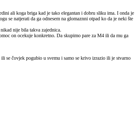
ini ali koga briga kad je tako elegantan i dobru sliku ima. I onda je
mogu se natjerati da ga odnesem na glomaznni otpad ko da je neki šte
nikad nije bila takva zajednica.
 pomoc on ocekuje konkretno. Da skupimo pare za M4 ili da mu ga
ili se čovjek pogubio u svemu i samo se krivo izrazio ili je stvarno