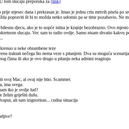
U tom slucaju preporuka za
[link]
ije mjesec dana i prekrasan je. Imao je jednu crtu mrtvih pisela po sred
i možda popraviti ili bi to možda netko udomio pa se time pozabavio. Ne 
a bilesnu djecu, ako je to uopće istina je krajnje bezobrazno. Ovo mjesto 
onkretnom slucaju. Vec sam to radio ovdje. Samo nisam shvatio kakvu
..
ah krenuo u neke obrambene teze
krenu traktati nečega što nema veze s pitanjem. Dva su moguća scenarija 
og člana ili ako je ovo drugo u pitanju neka admini reagiraju
iti svoj Mac, al ovaj nije htio. Scammer.
ča, ima svega.
nam tko je ovdje lud?
e želim griješiti dušu.
vaput, ali sam izignoriran... cudna situacija
tljive?