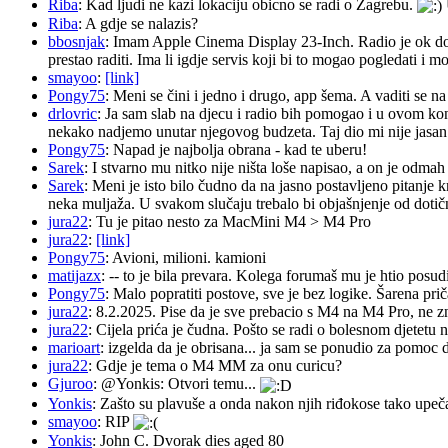
Riba
: Kad ljudi ne kazi lokaciju obicno se radi o Zagrebu.
Riba
: A gdje se nalazis?
bbosnjak
: Imam Apple Cinema Display 23-Inch. Radio je ok do pr
prestao raditi. Ima li igdje servis koji bi to mogao pogledati 
smayoo
:
[link]
Pongy75
: Meni se čini i jedno i drugo, app šema. A vaditi se n
drlovric
: Ja sam slab na djecu i radio bih pomogao i u ovom k
nekako nadjemo unutar njegovog budzeta. Taj dio mi nije jasan.
Pongy75
: Napad je najbolja obrana - kad te uberu!
Sarek
: I stvarno mu nitko nije ništa loše napisao, a on je odm
Sarek
: Meni je isto bilo čudno da na jasno postavljeno pitanje 
neka muljaža. U svakom slučaju trebalo bi objašnjenje od dotičn
jura22
: Tu je pitao nesto za MacMini M4 > M4 Pro
jura22
:
[link]
Pongy75
: Avioni, milioni. kamioni
matijazx
: -- to je bila prevara. Kolega forumaš mu je htio posud
Pongy75
: Malo popratiti postove, sve je bez logike. Šarena pri
jura22
: 8.2.2025. Pise da je sve prebacio s M4 na M4 Pro, ne z
jura22
: Cijela prića je čudna. Pošto se radi o bolesnom djetetu n
marioart
: izgelda da je obrisana... ja sam se ponudio za pomoc d
jura22
: Gdje je tema o M4 MM za onu curicu?
Gjuroo
: @Yonkis: Otvori temu...
Yonkis
: Zašto su plavuše a onda nakon njih riđokose tako upeča
smayoo
: RIP
Yonkis
: John C. Dvorak dies aged 80