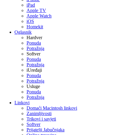
iPad
Apple TV
Apple Watch
iOS
Homekit
Oglasnik
Hardver
Ponuda
Potražnja
Softver
Ponuda
Potražnja
iUređaji
Ponuda
Potražnja
Usluge
Ponuda
Potražnja
Linkovi
Domaći Macintosh linkovi
Zanimljivosti
Trikovi i savjeti
Softver
Prijatelji Jabučnjaka