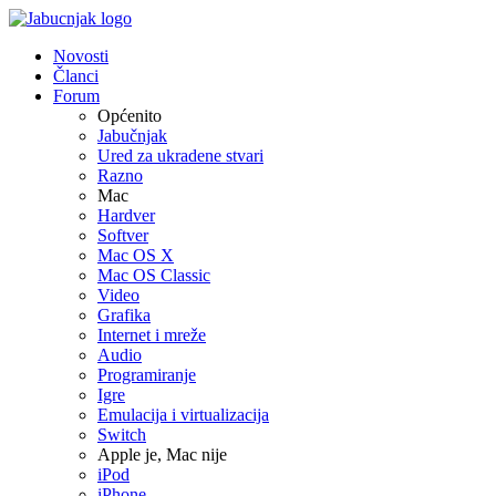
Novosti
Članci
Forum
Općenito
Jabučnjak
Ured za ukradene stvari
Razno
Mac
Hardver
Softver
Mac OS X
Mac OS Classic
Video
Grafika
Internet i mreže
Audio
Programiranje
Igre
Emulacija i virtualizacija
Switch
Apple je, Mac nije
iPod
iPhone