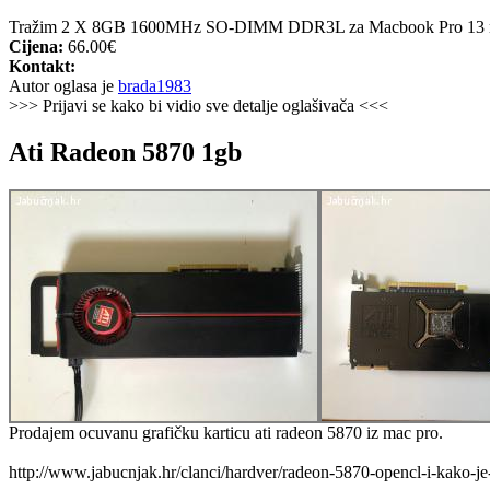
Tražim 2 X 8GB 1600MHz SO-DIMM DDR3L za Macbook Pro 13 
Cijena:
66.00€
Kontakt:
Autor oglasa je
brada1983
>>> Prijavi se kako bi vidio sve detalje oglašivača <<<
Ati Radeon 5870 1gb
Prodajem ocuvanu grafičku karticu ati radeon 5870 iz mac pro.
http://www.jabucnjak.hr/clanci/hardver/radeon-5870-opencl-i-kako-je