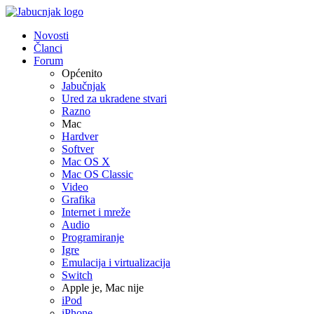
Novosti
Članci
Forum
Općenito
Jabučnjak
Ured za ukradene stvari
Razno
Mac
Hardver
Softver
Mac OS X
Mac OS Classic
Video
Grafika
Internet i mreže
Audio
Programiranje
Igre
Emulacija i virtualizacija
Switch
Apple je, Mac nije
iPod
iPhone