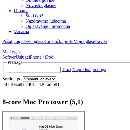
Online trgovine
Novosti i glasine
O nama
Što i tko?
Nazdravimo luđacima
Oglašavanje i promocija
Voćarna
Pošalji oglas
Svi oglasi
Korisnički profil
Moji oglasi
Pravila
Mali oglasi
Softver
Usluge
iPhone / iPod
Pretraga
Traži
Napredna pretraga
Sortiraj po
581 Rezultati 401 - 420 od 581
8-core Mac Pro tower (5,1)