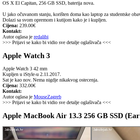
OS X El Capitan, 256 GB SSD, baterija nova.
U jako očuvanom stanju, korišten doma kao laptop za studentske oba
Dolazi sa svom opremom i kutijom kako je i kupljen.
Cijena:
239.00€
Kontakt:
Autor oglasa je
redalibi
>>> Prijavi se kako bi vidio sve detalje oglašivača <<<
Apple Watch 3
Apple Watch 3 42 mm
Kupljen u iStyle-u 2.11.2017.
Sat je kao nov. Nema nigdje nikakvog ostecenja.
Cijena:
332.00€
Kontakt:
Autor oglasa je
MouseZagreb
>>> Prijavi se kako bi vidio sve detalje oglašivača <<<
Apple MacBook Air 13.3 256 GB SSD (Ear