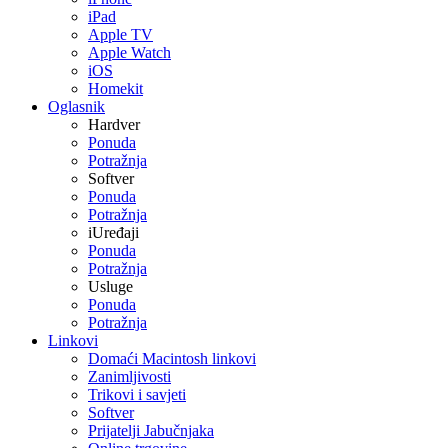
iPad
Apple TV
Apple Watch
iOS
Homekit
Oglasnik
Hardver
Ponuda
Potražnja
Softver
Ponuda
Potražnja
iUređaji
Ponuda
Potražnja
Usluge
Ponuda
Potražnja
Linkovi
Domaći Macintosh linkovi
Zanimljivosti
Trikovi i savjeti
Softver
Prijatelji Jabučnjaka