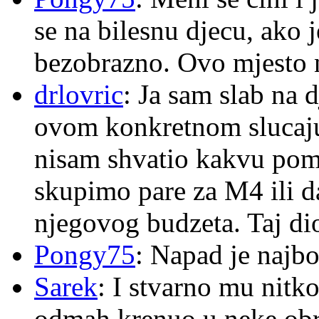
se na bilesnu djecu, ako j
bezobrazno. Ovo mjesto n
drlovric
: Ja sam slab na 
ovom konkretnom slucaju
nisam shvatio kakvu pom
skupimo pare za M4 ili 
njegovog budzeta. Taj dio
Pongy75
: Napad je najbo
Sarek
: I stvarno mu nitko
odmah krenuo u neke ob