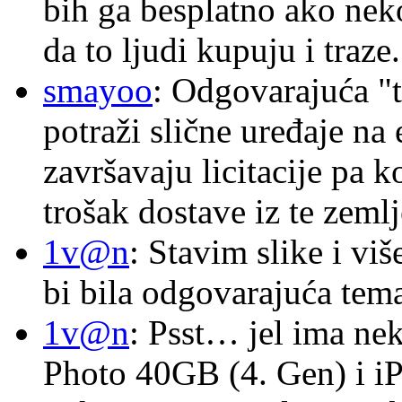
bih ga besplatno ako nek
da to ljudi kupuju i traze.
smayoo
: Odgovarajuća "t
potraži slične uređaje na
završavaju licitacije pa k
trošak dostave iz te zemlj
1v@n
: Stavim slike i vi
bi bila odgovarajuća tema
1v@n
: Psst… jel ima ne
Photo 40GB (4. Gen) i i