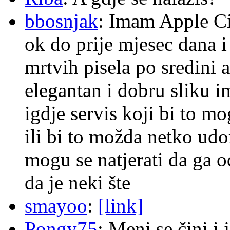
bbosnjak
: Imam Apple Ci
ok do prije mjesec dana i
mrtvih pisela po sredini a
elegantan i dobru sliku im
igdje servis koji bi to m
ili bi to možda netko ud
mogu se natjerati da ga
da je neki šte
smayoo
:
[link]
Pongy75
: Meni se čini i