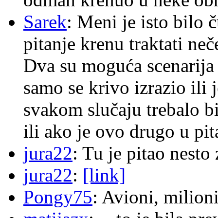
Sarek
: Meni je isto bilo
pitanje krenu traktati ne
Dva su moguća scenarija 
samo se krivo izrazio ili
svakom slučaju trebalo b
ili ako je ovo drugo u pi
jura22
: Tu je pitao nes
jura22
:
[link]
Pongy75
: Avioni, milion