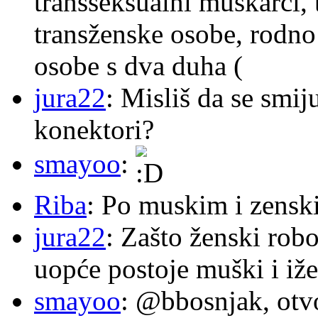
transseksualni muškarci,
transženske osobe, rodno
osobe s dva duha (
jura22
: Misliš da se smij
konektori?
smayoo
:
Riba
: Po muskim i zensk
jura22
: Zašto ženski robo
uopće postoje muški i iže
smayoo
: @bbosnjak, otvo