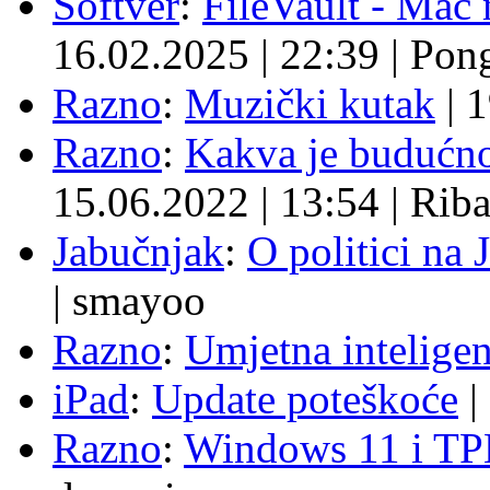
Softver
:
FileVault - Ma
16.02.2025
|
22:39
|
Pon
Razno
:
Muzički kutak
|
1
Razno
:
Kakva je budućno
15.06.2022
|
13:54
|
Rib
Jabučnjak
:
O politici na 
|
smayoo
Razno
:
Umjetna inteligen
iPad
:
Update poteškoće
|
Razno
:
Windows 11 i TP