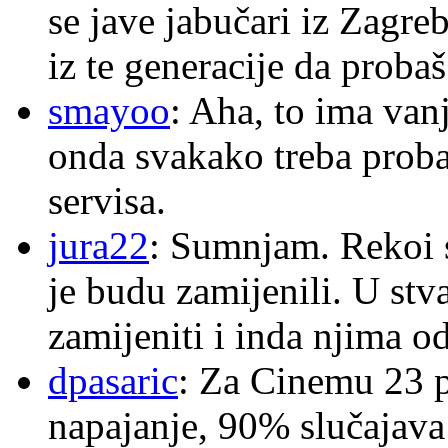
se jave jabučari iz Zagre
iz te generacije da proba
smayoo
: Aha, to ima van
onda svakako treba proba
servisa.
jura22
: Sumnjam. Rekoi s
je budu zamijenili. U stva
zamijeniti i inda njima o
dpasaric
: Za Cinemu 23 p
napajanje, 90% slučajava