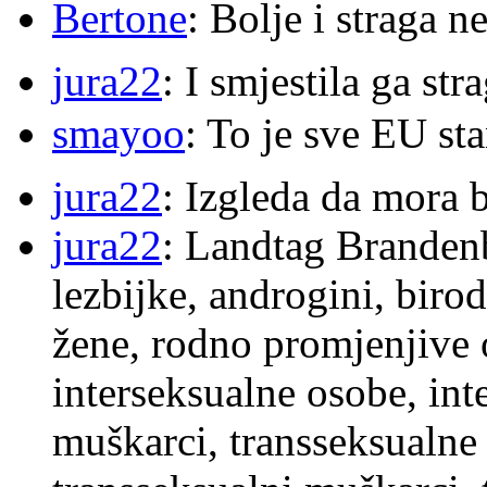
Bertone
: Bolje i straga 
jura22
: I smjestila ga str
smayoo
: To je sve EU s
jura22
: Izgleda da mora b
jura22
: Landtag Brandenb
lezbijke, androgini, biro
žene, rodno promjenjive 
interseksualne osobe, int
muškarci, transseksualne 