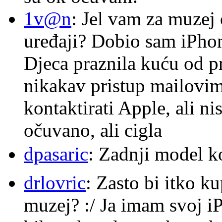
1v@n
: Jel vam za muzej
uređaji? Dobio sam iPhone
Djeca praznila kuću od p
nikakav pristup mailovi
kontaktirati Apple, ali ni
očuvano, ali cigla
dpasaric
: Zadnji model k
drlovric
: Zasto bi itko k
muzej? :/ Ja imam svoj i