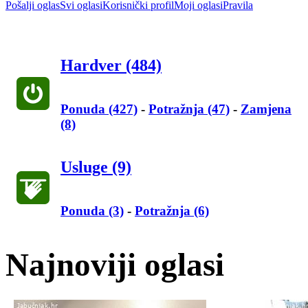
Pošalji oglas
Svi oglasi
Korisnički profil
Moji oglasi
Pravila
Hardver (484)
Ponuda (427)
-
Potražnja (47)
-
Zamjena
(8)
Usluge (9)
Ponuda (3)
-
Potražnja (6)
Najnoviji oglasi