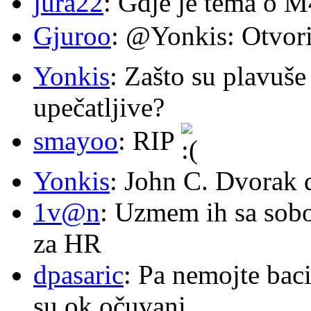
jura22
: Gdje je tema o 
Gjuroo
: @Yonkis: Otvori
Yonkis
: Zašto su plavuše
upečatljive?
smayoo
: RIP
Yonkis
: John C. Dvorak 
1v@n
: Uzmem ih sa sob
za HR
dpasaric
: Pa nemojte baci
su ok očuvani.