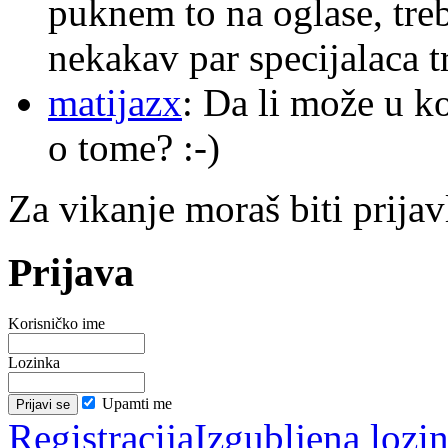
puknem to na oglase, tre
nekakav par specijalaca
matijazx
: Da li može u k
o tome? :-)
Za vikanje moraš biti prijav
Prijava
Korisničko ime
Lozinka
Upamti me
Registracija
Izgubljena lozi