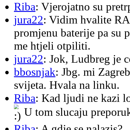
Riba
: Vjerojatno su pretr
jura22
: Vidim hvalite RA
promjenu baterije pa su p
me htjeli otpiliti.
jura22
: Jok, Ludbreg je c
bbosnjak
: Jbg. mi Zagre
svijeta. Hvala na linku.
Riba
: Kad ljudi ne kazi 
U tom slucaju preporu
Riba
: A gdje se nalazis?