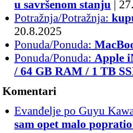
u savršenom stanju
|
27.
Potražnja/Potražnja:
kup
20.8.2025
Ponuda/Ponuda:
MacBoo
Ponuda/Ponuda:
Apple i
/ 64 GB RAM / 1 TB S
Komentari
Evanđelje po Guyu Kawa
sam opet malo popratio 