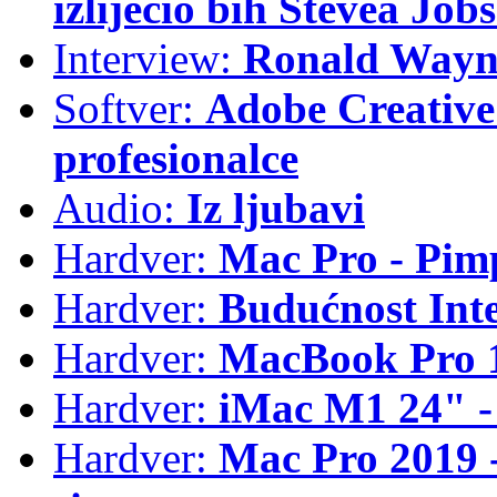
izliječio bih Stevea Job
Interview:
Ronald Wayne
Softver:
Adobe Creative 
profesionalce
Audio:
Iz ljubavi
Hardver:
Mac Pro - Pim
Hardver:
Budućnost Int
Hardver:
MacBook Pro 1
Hardver:
iMac M1 24" -
Hardver:
Mac Pro 2019 - 