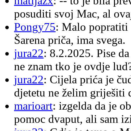
matijazx
: -- to je bila p
posuditi svoj Mac, al ova
Pongy75
: Malo popratiti
Šarena priča, ima svega.
jura22
: 8.2.2025. Pise d
ne znam tko je ovdje lud
jura22
: Cijela prića je č
djetetu ne želim griješiti
marioart
: izgelda da je o
pomoc dvaput, ali sam izi