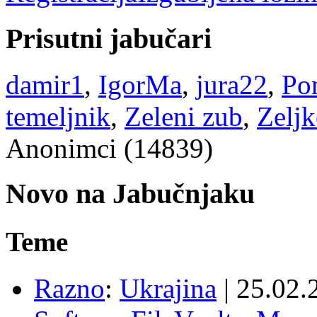
Prisutni jabučari
damir1
,
IgorMa
,
jura22
,
Po
temeljnik
,
Zeleni zub
,
Zelj
Anonimci (14839)
Novo na Jabučnjaku
Teme
Razno
:
Ukrajina
|
25.02.