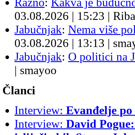
Razno
:
Kakva je budućno
03.08.2026
|
15:23
|
Rib
Jabučnjak
:
Nema više pol
03.08.2026
|
13:13
|
sma
Jabučnjak
:
O politici na 
|
smayoo
Članci
Interview:
Evanđelje p
Interview:
David Pogue: 