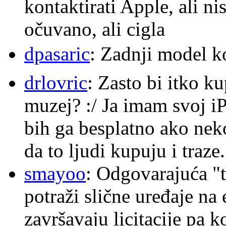
kontaktirati Apple, ali ni
očuvano, ali cigla
dpasaric
: Zadnji model k
drlovric
: Zasto bi itko k
muzej? :/ Ja imam svoj i
bih ga besplatno ako nek
da to ljudi kupuju i traze.
smayoo
: Odgovarajuća "t
potraži slične uređaje na
završavaju licitacije pa k