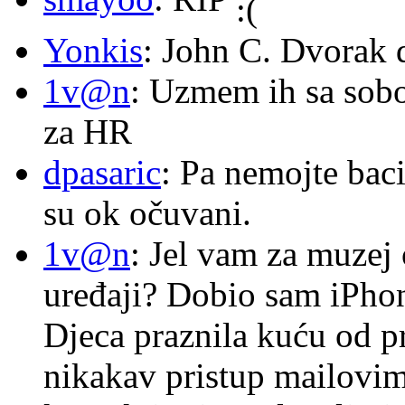
Yonkis
: John C. Dvorak 
1v@n
: Uzmem ih sa sob
za HR
dpasaric
: Pa nemojte baci
su ok očuvani.
1v@n
: Jel vam za muzej
uređaji? Dobio sam iPhone
Djeca praznila kuću od p
nikakav pristup mailovi