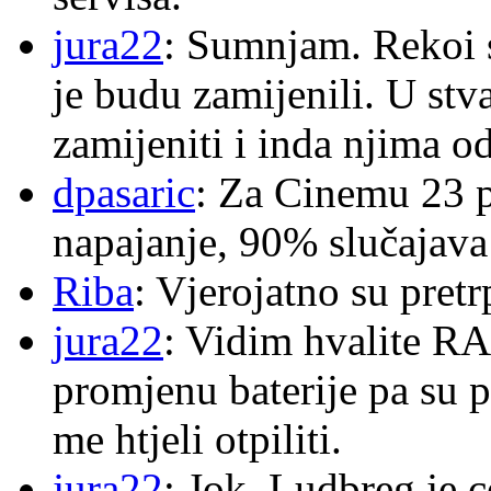
jura22
: Sumnjam. Rekoi s
je budu zamijenili. U stva
zamijeniti i inda njima o
dpasaric
: Za Cinemu 23 p
napajanje, 90% slučajava
Riba
: Vjerojatno su pretr
jura22
: Vidim hvalite RA
promjenu baterije pa su p
me htjeli otpiliti.
jura22
: Jok, Ludbreg je c