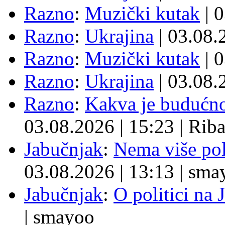
Razno
:
Muzički kutak
| 
Razno
:
Ukrajina
| 03.08
Razno
:
Muzički kutak
| 
Razno
:
Ukrajina
| 03.08
Razno
:
Kakva je budućno
03.08.2026
|
15:23
|
Rib
Jabučnjak
:
Nema više pol
03.08.2026
|
13:13
|
sma
Jabučnjak
:
O politici na 
|
smayoo