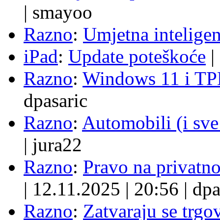
|
smayoo
Razno
:
Umjetna inteligen
iPad
:
Update poteškoće
|
Razno
:
Windows 11 i TP
dpasaric
Razno
:
Automobili (i sve
|
jura22
Razno
:
Pravo na privatno
|
12.11.2025
|
20:56
|
dpa
Razno
:
Zatvaraju se trgovi