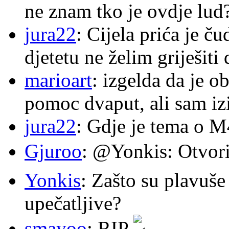
ne znam tko je ovdje lud
jura22
: Cijela prića je č
djetetu ne želim griješiti
marioart
: izgelda da je o
pomoc dvaput, ali sam izi
jura22
: Gdje je tema o 
Gjuroo
: @Yonkis: Otvori
Yonkis
: Zašto su plavuše
upečatljive?
smayoo
: RIP