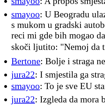
smayoo
: A propos smješt
smayoo
: U Beogradu ulaz
s mukom u gradski autobu
reci mi gde bih mogao da 
skoči ljutito: "Nemoj da 
Bertone
: Bolje i straga 
jura22
: I smjestila ga str
smayoo
: To je sve EU s
jura22
: Izgleda da mora b