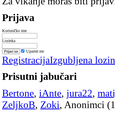
Za vikanje moraš biti prijav
Prijava
Korisničko ime
Lozinka
Upamti me
Registracija
Izgubljena lozi
Prisutni jabučari
Bertone
,
iAnte
,
jura22
,
mati
ZeljkoB
,
Zoki
, Anonimci (