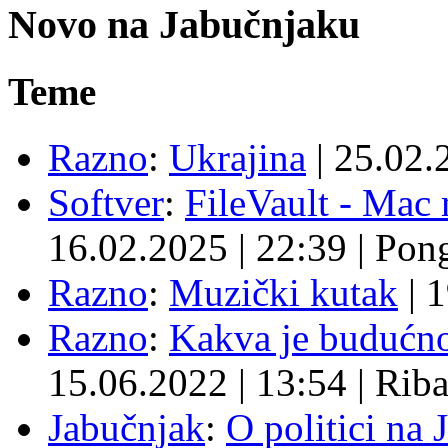
Novo na Jabučnjaku
Teme
Razno
:
Ukrajina
|
25.02.
Softver
:
FileVault - Ma
16.02.2025
|
22:39
|
Pon
Razno
:
Muzički kutak
|
1
Razno
:
Kakva je budućno
15.06.2022
|
13:54
|
Rib
Jabučnjak
:
O politici na 