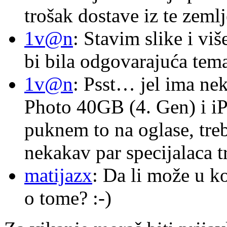
trošak dostave iz te zemlj
1v@n
: Stavim slike i vi
bi bila odgovarajuća tema
1v@n
: Psst… jel ima ne
Photo 40GB (4. Gen) i i
puknem to na oglase, tre
nekakav par specijalaca
matijazx
: Da li može u k
o tome? :-)