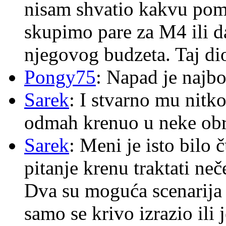
nisam shvatio kakvu pom
skupimo pare za M4 ili 
njegovog budzeta. Taj dio
Pongy75
: Napad je najbo
Sarek
: I stvarno mu nitko
odmah krenuo u neke ob
Sarek
: Meni je isto bilo
pitanje krenu traktati ne
Dva su moguća scenarija 
samo se krivo izrazio ili