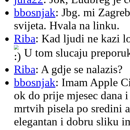
bbosnjak
: Jbg. mi Zagre
svijeta. Hvala na linku.
Riba
: Kad ljudi ne kazi 
U tom slucaju preporu
Riba
: A gdje se nalazis?
bbosnjak
: Imam Apple Ci
ok do prije mjesec dana i
mrtvih pisela po sredini a
elegantan i dobru sliku im