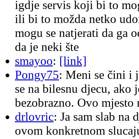
igdje servis koji bi to m
ili bi to možda netko ud
mogu se natjerati da ga
da je neki šte
smayoo
:
[link]
Pongy75
: Meni se čini i
se na bilesnu djecu, ako j
bezobrazno. Ovo mjesto n
drlovric
: Ja sam slab na 
ovom konkretnom slucaju