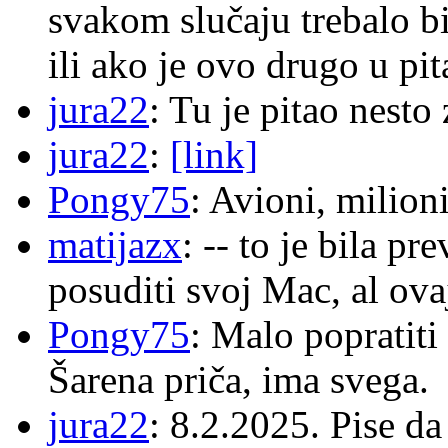
svakom slučaju trebalo b
ili ako je ovo drugo u pi
jura22
: Tu je pitao nes
jura22
:
[link]
Pongy75
: Avioni, milion
matijazx
: -- to je bila p
posuditi svoj Mac, al ova
Pongy75
: Malo popratiti
Šarena priča, ima svega.
jura22
: 8.2.2025. Pise d