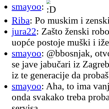
smayoo
:
Riba
: Po muskim i zensk
jura22
: Zašto ženski robo
uopće postoje muški i iže
smayoo
: @bbosnjak, otvo
se jave jabučari iz Zagre
iz te generacije da proba
smayoo
: Aha, to ima van
onda svakako treba proba
servisa.