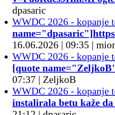
dpasaric
WWDC 2026 - kopanje t
name="dpasaric"]https:/
16.06.2026
|
09:35
|
mio
WWDC 2026 - kopanje t
[quote name="ZeljkoB"]
07:37
|
ZeljkoB
WWDC 2026 - kopanje t
instalirala betu kaže da
21:12
|
dpasaric