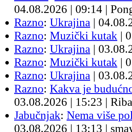
04.08.2026
|
09:14
|
Pon
Razno
:
Ukrajina
| 04.08
Razno
:
Muzički kutak
| 
Razno
:
Ukrajina
| 03.08
Razno
:
Muzički kutak
| 
Razno
:
Ukrajina
| 03.08
Razno
:
Kakva je budućno
03.08.2026
|
15:23
|
Rib
Jabučnjak
:
Nema više pol
03.08.2026
|
13:13
|
sma