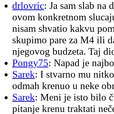
drlovric
: Ja sam slab na 
ovom konkretnom slucaju
nisam shvatio kakvu pom
skupimo pare za M4 ili 
njegovog budzeta. Taj dio
Pongy75
: Napad je najbo
Sarek
: I stvarno mu nitko
odmah krenuo u neke ob
Sarek
: Meni je isto bilo
pitanje krenu traktati ne