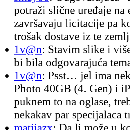
potraži slične uređaje na
završavaju licitacije pa k
trošak dostave iz te zemlj
1v@n
: Stavim slike i vi
bi bila odgovarajuća tema
1v@n
: Psst… jel ima ne
Photo 40GB (4. Gen) i i
puknem to na oglase, tre
nekakav par specijalaca
matijazx
: Da li može u k