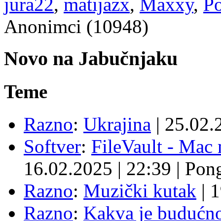
jura22
,
matijazx
,
Maxxy
,
P
Anonimci (10948)
Novo na Jabučnjaku
Teme
Razno
:
Ukrajina
|
25.02.
Softver
:
FileVault - Ma
16.02.2025
|
22:39
|
Pon
Razno
:
Muzički kutak
|
1
Razno
:
Kakva je budućno