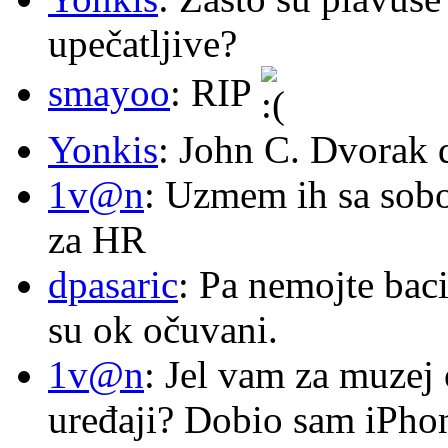
upečatljive?
smayoo
: RIP
Yonkis
: John C. Dvorak 
1v@n
: Uzmem ih sa sob
za HR
dpasaric
: Pa nemojte baci
su ok očuvani.
1v@n
: Jel vam za muzej
uređaji? Dobio sam iPhone