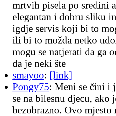
mrtvih pisela po sredini a
elegantan i dobru sliku im
igdje servis koji bi to m
ili bi to možda netko ud
mogu se natjerati da ga
da je neki šte
smayoo
:
[link]
Pongy75
: Meni se čini i
se na bilesnu djecu, ako j
bezobrazno. Ovo mjesto n