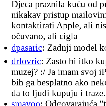
Djeca praznila kuću od p
nikakav pristup mailovi
kontaktirati Apple, ali ni
očuvano, ali cigla
dpasaric
: Zadnji model k
drlovric
: Zasto bi itko k
muzej? :/ Ja imam svoj i
bih ga besplatno ako nek
da to ljudi kupuju i traze.
smayoo
: Odgovarajuća "t