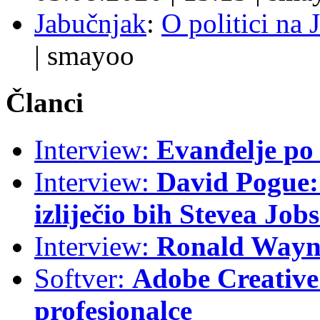
Jabučnjak
:
O politici na 
|
smayoo
Članci
Interview:
Evanđelje p
Interview:
David Pogue: 
izliječio bih Stevea Job
Interview:
Ronald Wayne
Softver:
Adobe Creative 
profesionalce