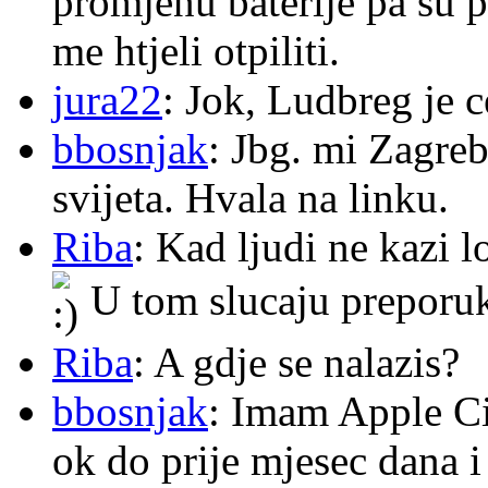
promjenu baterije pa su p
me htjeli otpiliti.
jura22
: Jok, Ludbreg je c
bbosnjak
: Jbg. mi Zagre
svijeta. Hvala na linku.
Riba
: Kad ljudi ne kazi 
U tom slucaju preporu
Riba
: A gdje se nalazis?
bbosnjak
: Imam Apple Ci
ok do prije mjesec dana i