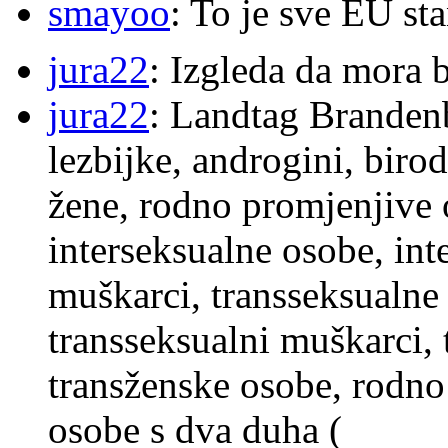
smayoo
: To je sve EU s
jura22
: Izgleda da mora b
jura22
: Landtag Brandenb
lezbijke, androgini, biro
žene, rodno promjenjive 
interseksualne osobe, int
muškarci, transseksualne 
transseksualni muškarci,
transženske osobe, rodno
osobe s dva duha (