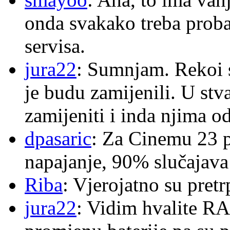
onda svakako treba proba
servisa.
jura22
: Sumnjam. Rekoi s
je budu zamijenili. U stva
zamijeniti i inda njima o
dpasaric
: Za Cinemu 23 p
napajanje, 90% slučajava
Riba
: Vjerojatno su pretr
jura22
: Vidim hvalite RA