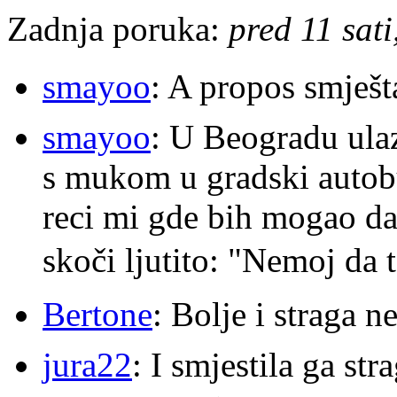
Zadnja poruka:
pred 11 sat
smayoo
: A propos smješt
smayoo
: U Beogradu ulaz
s mukom u gradski autobu
reci mi gde bih mogao da 
skoči ljutito: "Nemoj da 
Bertone
: Bolje i straga 
jura22
: I smjestila ga str