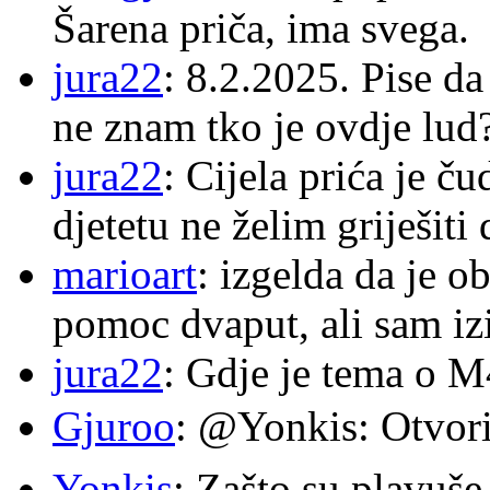
Šarena priča, ima svega.
jura22
: 8.2.2025. Pise d
ne znam tko je ovdje lud
jura22
: Cijela prića je č
djetetu ne želim griješiti
marioart
: izgelda da je o
pomoc dvaput, ali sam izi
jura22
: Gdje je tema o 
Gjuroo
: @Yonkis: Otvori
Yonkis
: Zašto su plavuše