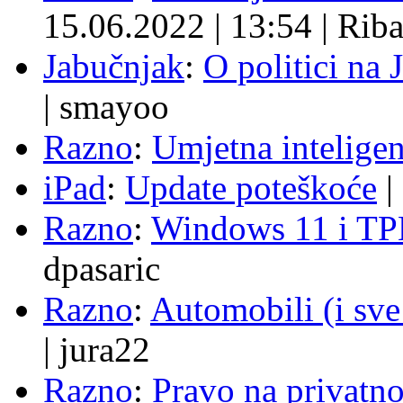
15.06.2022
|
13:54
|
Rib
Jabučnjak
:
O politici na 
|
smayoo
Razno
:
Umjetna inteligen
iPad
:
Update poteškoće
|
Razno
:
Windows 11 i TP
dpasaric
Razno
:
Automobili (i sve
|
jura22
Razno
:
Pravo na privatno