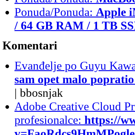
Ponuda/Ponuda:
Apple i
/ 64 GB RAM / 1 TB S
Komentari
Evanđelje po Guyu Kawa
sam opet malo popratio 
|
bbosnjak
Adobe Creative Cloud Pro
profesionalce:
https://w
v=FaoRdcs9HmMPogleda