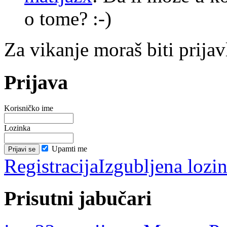
o tome? :-)
Za vikanje moraš biti prijav
Prijava
Korisničko ime
Lozinka
Upamti me
Registracija
Izgubljena lozi
Prisutni jabučari