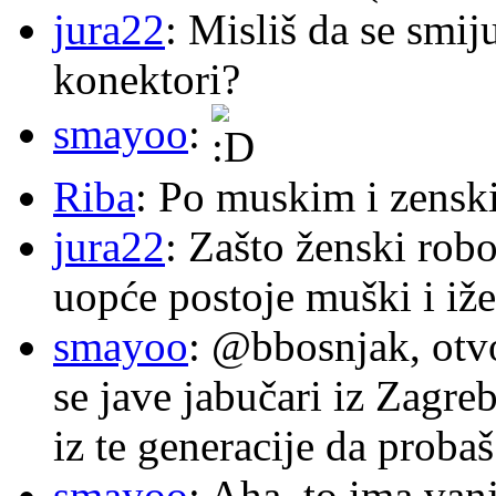
jura22
: Misliš da se smij
konektori?
smayoo
:
Riba
: Po muskim i zensk
jura22
: Zašto ženski robo
uopće postoje muški i iže
smayoo
: @bbosnjak, otvo
se jave jabučari iz Zagre
iz te generacije da proba
smayoo
: Aha, to ima van