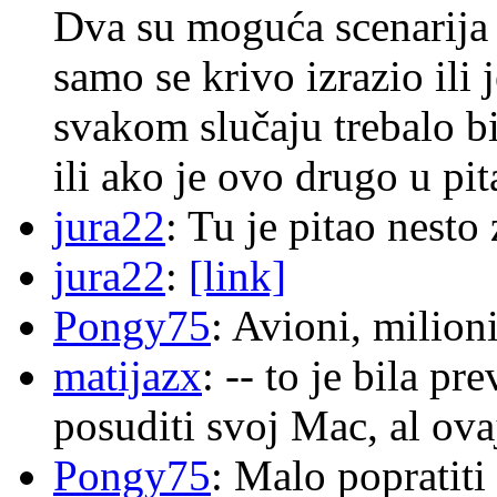
Dva su moguća scenarija 
samo se krivo izrazio ili
svakom slučaju trebalo b
ili ako je ovo drugo u pi
jura22
: Tu je pitao nes
jura22
:
[link]
Pongy75
: Avioni, milion
matijazx
: -- to je bila p
posuditi svoj Mac, al ova
Pongy75
: Malo popratiti