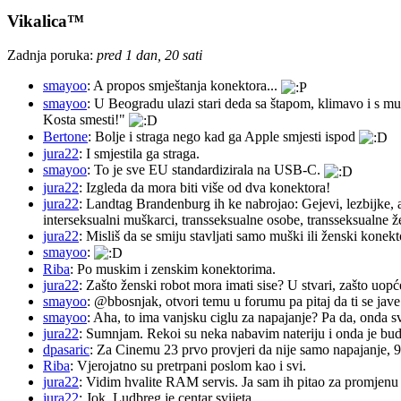
Vikalica™
Zadnja poruka:
pred 1 dan, 20 sati
smayoo
: A propos smještanja konektora...
smayoo
: U Beogradu ulazi stari deda sa štapom, klimavo i s mu
Kosta smesti!"
Bertone
: Bolje i straga nego kad ga Apple smjesti ispod
jura22
: I smjestila ga straga.
smayoo
: To je sve EU standardizirala na USB-C.
jura22
: Izgleda da mora biti više od dva konektora!
jura22
: Landtag Brandenburg ih ke nabrojao: Gejevi, lezbijke, 
interseksualni muškarci, transseksualne osobe, transseksualne 
jura22
: Misliš da se smiju stavljati samo muški ili ženski konekt
smayoo
:
Riba
: Po muskim i zenskim konektorima.
jura22
: Zašto ženski robot mora imati sise? U stvari, zašto uopć
smayoo
: @bbosnjak, otvori temu u forumu pa pitaj da ti se jave
smayoo
: Aha, to ima vanjsku ciglu za napajanje? Pa da, onda s
jura22
: Sumnjam. Rekoi su neka nabavim nateriju i onda je budu 
dpasaric
: Za Cinemu 23 prvo provjeri da nije samo napajanje, 
Riba
: Vjerojatno su pretrpani poslom kao i svi.
jura22
: Vidim hvalite RAM servis. Ja sam ih pitao za promjenu ba
jura22
: Jok, Ludbreg je centar svijeta.