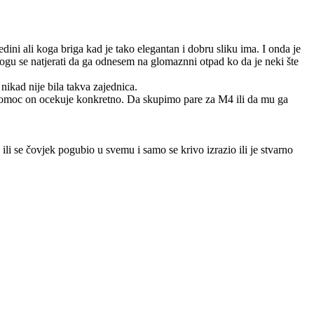
ini ali koga briga kad je tako elegantan i dobru sliku ima. I onda je
mogu se natjerati da ga odnesem na glomaznni otpad ko da je neki šte
nikad nije bila takva zajednica.
 pomoc on ocekuje konkretno. Da skupimo pare za M4 ili da mu ga
ili se čovjek pogubio u svemu i samo se krivo izrazio ili je stvarno