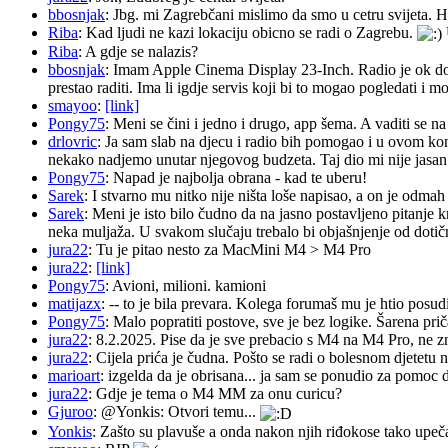
bbosnjak
: Jbg. mi Zagrebčani mislimo da smo u cetru svijeta. H
Riba
: Kad ljudi ne kazi lokaciju obicno se radi o Zagrebu.
Riba
: A gdje se nalazis?
bbosnjak
: Imam Apple Cinema Display 23-Inch. Radio je ok do pr
prestao raditi. Ima li igdje servis koji bi to mogao pogledati 
smayoo
:
[link]
Pongy75
: Meni se čini i jedno i drugo, app šema. A vaditi se n
drlovric
: Ja sam slab na djecu i radio bih pomogao i u ovom k
nekako nadjemo unutar njegovog budzeta. Taj dio mi nije jasan.
Pongy75
: Napad je najbolja obrana - kad te uberu!
Sarek
: I stvarno mu nitko nije ništa loše napisao, a on je odm
Sarek
: Meni je isto bilo čudno da na jasno postavljeno pitanje 
neka muljaža. U svakom slučaju trebalo bi objašnjenje od dotičn
jura22
: Tu je pitao nesto za MacMini M4 > M4 Pro
jura22
:
[link]
Pongy75
: Avioni, milioni. kamioni
matijazx
: -- to je bila prevara. Kolega forumaš mu je htio posud
Pongy75
: Malo popratiti postove, sve je bez logike. Šarena pri
jura22
: 8.2.2025. Pise da je sve prebacio s M4 na M4 Pro, ne z
jura22
: Cijela prića je čudna. Pošto se radi o bolesnom djetetu n
marioart
: izgelda da je obrisana... ja sam se ponudio za pomoc d
jura22
: Gdje je tema o M4 MM za onu curicu?
Gjuroo
: @Yonkis: Otvori temu...
Yonkis
: Zašto su plavuše a onda nakon njih riđokose tako upeča