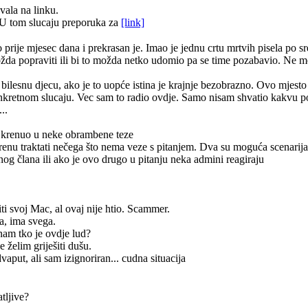
vala na linku.
U tom slucaju preporuka za
[link]
ije mjesec dana i prekrasan je. Imao je jednu crtu mrtvih pisela po sred
i možda popraviti ili bi to možda netko udomio pa se time pozabavio. Ne 
a bilesnu djecu, ako je to uopće istina je krajnje bezobrazno. Ovo mjesto 
onkretnom slucaju. Vec sam to radio ovdje. Samo nisam shvatio kakvu
..
ah krenuo u neke obrambene teze
krenu traktati nečega što nema veze s pitanjem. Dva su moguća scenarija 
og člana ili ako je ovo drugo u pitanju neka admini reagiraju
iti svoj Mac, al ovaj nije htio. Scammer.
ča, ima svega.
nam tko je ovdje lud?
e želim griješiti dušu.
vaput, ali sam izignoriran... cudna situacija
tljive?