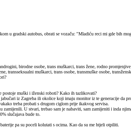
kom u gradski autobus, obrati se vozaču: "Mladiću reci mi gde bih mogao
androgini, birodne osobe, trans muškarci, trans žene, rodno promjenjive
žene, transseksualni muškarci, trans osobe, transmuške osobe, transžen
ori?
e postoje muški i iženski roboti? Kako ih tazlikovati?
 jabučari iz Zagreba ili okolice koji imaju monitor iz te generacije da 
vakako treba probati s drugom ciglom prije ikakvog servisa.
zamijenili. U stvari, trebao sam je nabaviti, sam zamijeniti i inda njim
90% slučajava bude to.
terije pa su poceli kolutati s ocima. Kao da su me htjeli otpiliti.