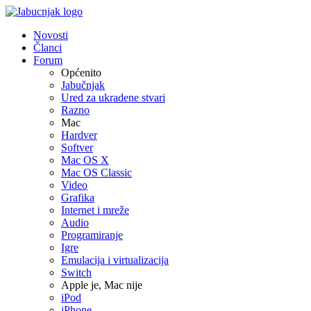
Novosti
Članci
Forum
Općenito
Jabučnjak
Ured za ukradene stvari
Razno
Mac
Hardver
Softver
Mac OS X
Mac OS Classic
Video
Grafika
Internet i mreže
Audio
Programiranje
Igre
Emulacija i virtualizacija
Switch
Apple je, Mac nije
iPod
iPhone