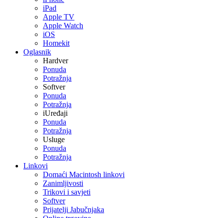
iPad
Apple TV
Apple Watch
iOS
Homekit
Oglasnik
Hardver
Ponuda
Potražnja
Softver
Ponuda
Potražnja
iUređaji
Ponuda
Potražnja
Usluge
Ponuda
Potražnja
Linkovi
Domaći Macintosh linkovi
Zanimljivosti
Trikovi i savjeti
Softver
Prijatelji Jabučnjaka