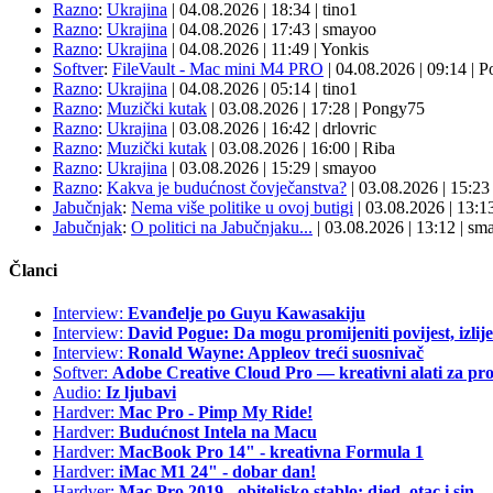
Razno
:
Ukrajina
| 04.08.2026
|
18:34
|
tino1
Razno
:
Ukrajina
| 04.08.2026
|
17:43
|
smayoo
Razno
:
Ukrajina
| 04.08.2026
|
11:49
|
Yonkis
Softver
:
FileVault - Mac mini M4 PRO
| 04.08.2026
|
09:14
|
P
Razno
:
Ukrajina
| 04.08.2026
|
05:14
|
tino1
Razno
:
Muzički kutak
| 03.08.2026
|
17:28
|
Pongy75
Razno
:
Ukrajina
| 03.08.2026
|
16:42
|
drlovric
Razno
:
Muzički kutak
| 03.08.2026
|
16:00
|
Riba
Razno
:
Ukrajina
| 03.08.2026
|
15:29
|
smayoo
Razno
:
Kakva je budućnost čovječanstva?
| 03.08.2026
|
15:2
Jabučnjak
:
Nema više politike u ovoj butigi
| 03.08.2026
|
13:1
Jabučnjak
:
O politici na Jabučnjaku...
| 03.08.2026
|
13:12
|
sma
Članci
Interview:
Evanđelje po Guyu Kawasakiju
Interview:
David Pogue: Da mogu promijeniti povijest, izlij
Interview:
Ronald Wayne: Appleov treći suosnivač
Softver:
Adobe Creative Cloud Pro — kreativni alati za pro
Audio:
Iz ljubavi
Hardver:
Mac Pro - Pimp My Ride!
Hardver:
Budućnost Intela na Macu
Hardver:
MacBook Pro 14" - kreativna Formula 1
Hardver:
iMac M1 24" - dobar dan!
Hardver:
Mac Pro 2019 - obiteljsko stablo: djed, otac i sin