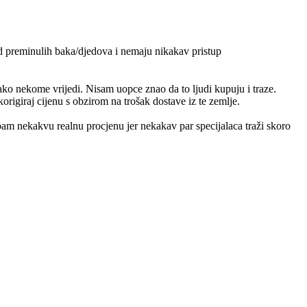
od preminulih baka/djedova i nemaju nikakav pristup
ko nekome vrijedi. Nisam uopce znao da to ljudi kupuju i traze.
origiraj cijenu s obzirom na trošak dostave iz te zemlje.
m nekakvu realnu procjenu jer nekakav par specijalaca traži skoro