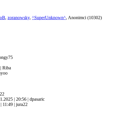
koB
,
zoranowsky
,
^SuperUnknown^
, Anonimci (10302)
ongy75
4
|
Riba
yoo
a22
11.2025
|
20:56
|
dpasaric
6
|
11:49
|
jura22