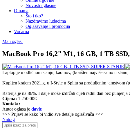
Online trgovine
Novosti i glasine
O nama
Što i tko?
Nazdravimo luđacima
Oglašavanje i promocija
Voćarna
Mali oglasi
MacBook Pro 16,2" M1, 16 GB, 1 TB SS
Laptop je u odličnom stanju, kao nov, (korišten najviše samo u stanu, 
Kupljen krajem 2021.g. u I-Style u Splitu sa produljenim jamstvom (p
Baterija je na 86%. I dalje može izdržati cijeli radni dan bez punjenj
Cijena:
1 250.00€
Kontakt:
Autor oglasa je
davie
>>> Prijavi se kako bi vidio sve detalje oglašivača <<<
Natrag