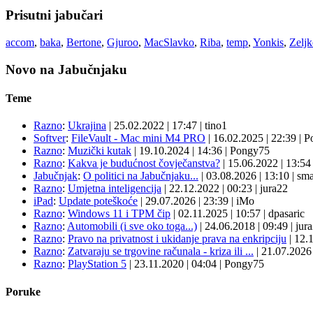
Prisutni jabučari
accom
,
baka
,
Bertone
,
Gjuroo
,
MacSlavko
,
Riba
,
temp
,
Yonkis
,
Zelj
Novo na Jabučnjaku
Teme
Razno
:
Ukrajina
|
25.02.2022
|
17:47
|
tino1
Softver
:
FileVault - Mac mini M4 PRO
|
16.02.2025
|
22:39
|
P
Razno
:
Muzički kutak
|
19.10.2024
|
14:36
|
Pongy75
Razno
:
Kakva je budućnost čovječanstva?
|
15.06.2022
|
13:5
Jabučnjak
:
O politici na Jabučnjaku...
|
03.08.2026
|
13:10
|
sma
Razno
:
Umjetna inteligencija
|
22.12.2022
|
00:23
|
jura22
iPad
:
Update poteškoće
|
29.07.2026
|
23:39
|
iMo
Razno
:
Windows 11 i TPM čip
|
02.11.2025
|
10:57
|
dpasaric
Razno
:
Automobili (i sve oko toga...)
|
24.06.2018
|
09:49
|
jur
Razno
:
Pravo na privatnost i ukidanje prava na enkripciju
|
12.
Razno
:
Zatvaraju se trgovine računala - kriza ili ...
|
21.07.202
Razno
:
PlayStation 5
|
23.11.2020
|
04:04
|
Pongy75
Poruke