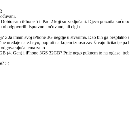
HR
 očuvani.
 Dobio sam iPhone 5 i iPad 2 koji su zaključani. Djeca praznila kuću 
 ni odgovorili. Ispravno i očuvano, ali cigla
j? :/ Ja imam svoj iPhone 3G negdje u stvarima. Dao bih ga besplatno a
čne uređaje na e-bayu, poprati na kojem iznosu završavaju licitacije pa k
la odgovarajuća tema za to
GB (4. Gen) i iPhone 3GS 32GB? Prije nego puknem to na oglase, treba
? :-)