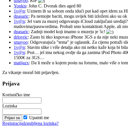
smayoo
: RIP
Yonkis
: John C. Dvorak dies aged 80
1v@n
: Uzmem ih sa sobom onda idući put kad opet idem za 
dpasaric
: Pa nemojte baciti, mogu uvijek biti izloženi ako su ok
1v@n
: Jel vam za muzej odgovaraju iCloud zaključani uređaji?
mailovima/passwordima. Probali smo kontaktirati Apple, ali nisu
dpasaric
: Zadnji model koji imamo u muzeju je 5c!
drlovric
: Zasto bi itko kupovao iPhone 3GS a da nije neki muze
smayoo
: Odgovarajuća "tema" je oglasnik. Za cijenu potraži sli
1v@n
: Stavim slike i više detalja ako mi netko kaže koja bi bi
1v@n
: Psst… jel ima nekog ovdje da ga zanima iPod Photo 40
1500€ za 3GS…
matijazx
: Da li može u kojem postu na forumu, malo više o tome
Za vikanje moraš biti prijavljen.
Prijava
Korisničko ime
Lozinka
Upamti me
Registracija
Izgubljena lozinka?