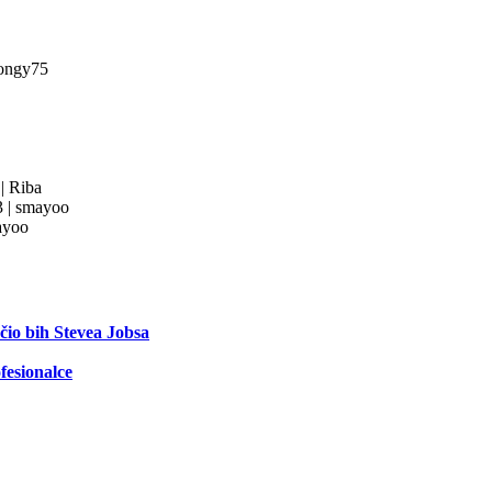
ongy75
3
|
Riba
3
|
smayoo
yoo
ečio bih Stevea Jobsa
fesionalce