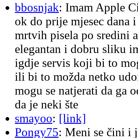
bbosnjak
: Imam Apple Ci
ok do prije mjesec dana i
mrtvih pisela po sredini a
elegantan i dobru sliku im
igdje servis koji bi to m
ili bi to možda netko ud
mogu se natjerati da ga
da je neki šte
smayoo
:
[link]
Pongy75
: Meni se čini i