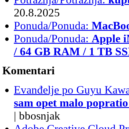
20.8.2025
Ponuda/Ponuda:
MacBoo
Ponuda/Ponuda:
Apple i
/ 64 GB RAM / 1 TB S
Komentari
Evanđelje po Guyu Kawa
sam opet malo popratio 
|
bbosnjak
Adobe Creative Cloud Pro