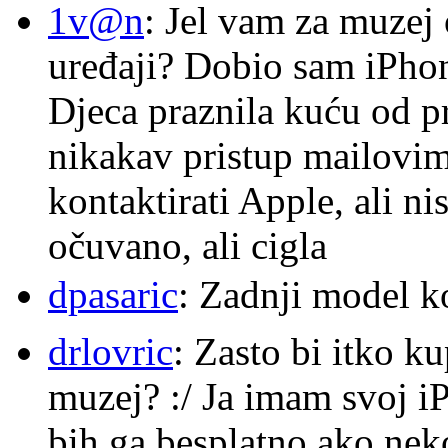
1v@n
: Jel vam za muzej
uređaji? Dobio sam iPhone
Djeca praznila kuću od p
nikakav pristup mailovi
kontaktirati Apple, ali ni
očuvano, ali cigla
dpasaric
: Zadnji model k
drlovric
: Zasto bi itko k
muzej? :/ Ja imam svoj i
bih ga besplatno ako nek