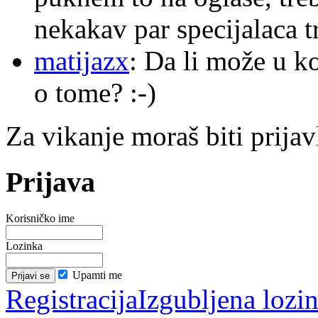
nekakav par specijalaca
matijazx
: Da li može u k
o tome? :-)
Za vikanje moraš biti prijav
Prijava
Korisničko ime
Lozinka
Upamti me
Registracija
Izgubljena lozi