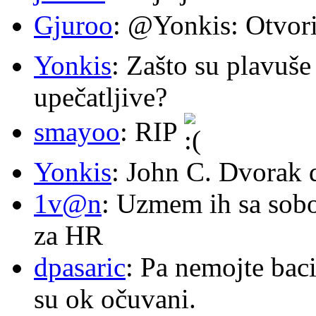
Gjuroo
: @Yonkis: Otvori
Yonkis
: Zašto su plavuše
upečatljive?
smayoo
: RIP
Yonkis
: John C. Dvorak 
1v@n
: Uzmem ih sa sob
za HR
dpasaric
: Pa nemojte baci
su ok očuvani.