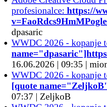
profesionalce:
https://w
v=FaoRdcs9HmMPogleda
dpasaric
WWDC 2026 - kopanje t
name="dpasaric"]https:/
16.06.2026
|
09:35
|
mio
WWDC 2026 - kopanje t
[quote name="ZeljkoB"]
07:37
|
ZeljkoB