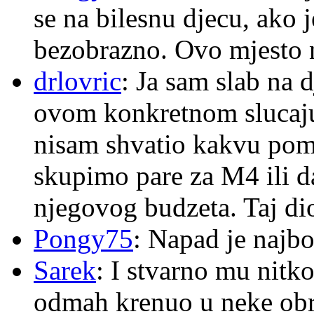
se na bilesnu djecu, ako j
bezobrazno. Ovo mjesto n
drlovric
: Ja sam slab na 
ovom konkretnom slucaju
nisam shvatio kakvu pom
skupimo pare za M4 ili 
njegovog budzeta. Taj dio
Pongy75
: Napad je najbo
Sarek
: I stvarno mu nitko
odmah krenuo u neke ob