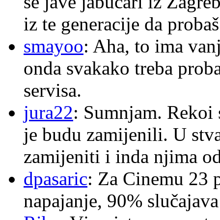
se jave jabučari iz Zagre
iz te generacije da proba
smayoo
: Aha, to ima van
onda svakako treba proba
servisa.
jura22
: Sumnjam. Rekoi s
je budu zamijenili. U stva
zamijeniti i inda njima o
dpasaric
: Za Cinemu 23 p
napajanje, 90% slučajava