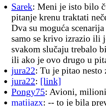
Sarek
: Meni je isto bilo
pitanje krenu traktati ne
Dva su moguća scenarija 
samo se krivo izrazio ili
svakom slučaju trebalo b
ili ako je ovo drugo u pi
jura22
: Tu je pitao nes
jura22
:
[link]
Pongy75
: Avioni, milion
matijazx
: -- to je bila p