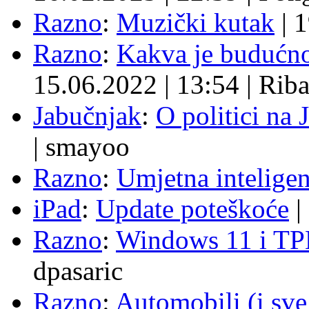
Razno
:
Muzički kutak
|
1
Razno
:
Kakva je budućno
15.06.2022
|
13:54
|
Rib
Jabučnjak
:
O politici na 
|
smayoo
Razno
:
Umjetna inteligen
iPad
:
Update poteškoće
|
Razno
:
Windows 11 i TP
dpasaric
Razno
:
Automobili (i sve