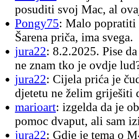
posuditi svoj Mac, al ova
Pongy75
: Malo popratiti
Šarena priča, ima svega.
jura22
: 8.2.2025. Pise d
ne znam tko je ovdje lud
jura22
: Cijela prića je č
djetetu ne želim griješiti
marioart
: izgelda da je o
pomoc dvaput, ali sam izi
jura22
: Gdje je tema o 