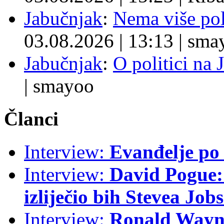
Jabučnjak
:
Nema više pol
03.08.2026
|
13:13
|
sma
Jabučnjak
:
O politici na 
|
smayoo
Članci
Interview:
Evanđelje p
Interview:
David Pogue: 
izliječio bih Stevea Job
Interview:
Ronald Wayne