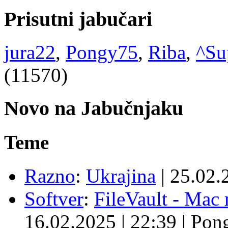
Prisutni jabučari
jura22
,
Pongy75
,
Riba
,
^Su
(11570)
Novo na Jabučnjaku
Teme
Razno
:
Ukrajina
|
25.02.
Softver
:
FileVault - Ma
16.02.2025
|
22:39
|
Pon