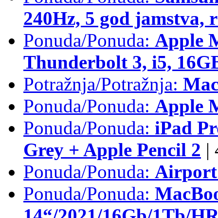
240Hz, 5 god jamstva, 
Ponuda/Ponuda:
Apple 
Thunderbolt 3, i5, 16
Potražnja/Potražnja:
Mac
Ponuda/Ponuda:
Apple M
Ponuda/Ponuda:
iPad Pr
Grey + Apple Pencil 2
|
Ponuda/Ponuda:
Airpor
Ponuda/Ponuda:
MacBoo
14“/2021/16Gb/1Tb/HR 