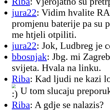
Riba
: Vjerojatno su pretr
jura22
: Vidim hvalite RA
promjenu baterije pa su p
me htjeli otpiliti.
jura22
: Jok, Ludbreg je c
bbosnjak
: Jbg. mi Zagre
svijeta. Hvala na linku.
Riba
: Kad ljudi ne kazi 
U tom slucaju preporu
Riba
: A gdje se nalazis?