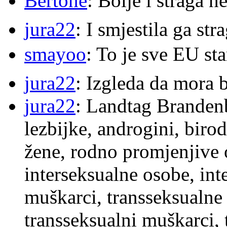
Bertone
: Bolje i straga 
jura22
: I smjestila ga str
smayoo
: To je sve EU s
jura22
: Izgleda da mora b
jura22
: Landtag Brandenb
lezbijke, androgini, biro
žene, rodno promjenjive 
interseksualne osobe, int
muškarci, transseksualne 
transseksualni muškarci,