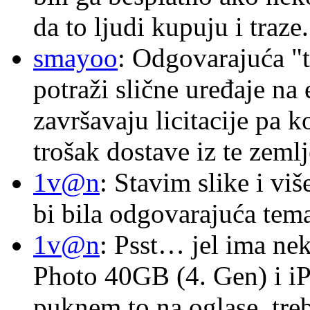
da to ljudi kupuju i traze.
smayoo
: Odgovarajuća "t
potraži slične uređaje na
završavaju licitacije pa k
trošak dostave iz te zemlj
1v@n
: Stavim slike i vi
bi bila odgovarajuća tema
1v@n
: Psst… jel ima ne
Photo 40GB (4. Gen) i i
puknem to na oglase, tre