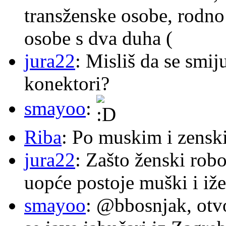
transženske osobe, rodno
osobe s dva duha (
jura22
: Misliš da se smij
konektori?
smayoo
:
Riba
: Po muskim i zensk
jura22
: Zašto ženski robo
uopće postoje muški i iže
smayoo
: @bbosnjak, otvo