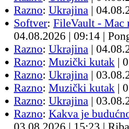
Razno
:
Ukrajina
| 04.08
Softver
:
FileVault - Ma
04.08.2026
|
09:14
|
Pon
Razno
:
Ukrajina
| 04.08
Razno
:
Muzički kutak
| 
Razno
:
Ukrajina
| 03.08
Razno
:
Muzički kutak
| 
Razno
:
Ukrajina
| 03.08
Razno
:
Kakva je budućno
03.08.2026
|
15:23
|
Rib