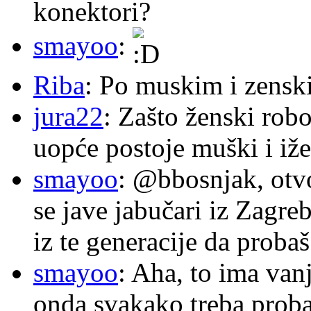
konektori?
smayoo
:
Riba
: Po muskim i zensk
jura22
: Zašto ženski robo
uopće postoje muški i iže
smayoo
: @bbosnjak, otvo
se jave jabučari iz Zagre
iz te generacije da proba
smayoo
: Aha, to ima van
onda svakako treba proba