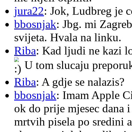
jura22
: Jok, Ludbreg je c
bbosnjak
: Jbg. mi Zagre
svijeta. Hvala na linku.
Riba
: Kad ljudi ne kazi 
U tom slucaju preporu
Riba
: A gdje se nalazis?
bbosnjak
: Imam Apple Ci
ok do prije mjesec dana i
mrtvih pisela po sredini a