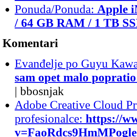
Ponuda/Ponuda:
Apple i
/ 64 GB RAM / 1 TB S
Komentari
Evanđelje po Guyu Kawa
sam opet malo popratio 
|
bbosnjak
Adobe Creative Cloud Pro
profesionalce:
https://w
v=FaoRdcs9HmMPogleda