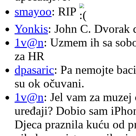
smayoo
: RIP
Yonkis
: John C. Dvorak 
1v@n
: Uzmem ih sa sob
za HR
dpasaric
: Pa nemojte baci
su ok očuvani.
1v@n
: Jel vam za muzej
uređaji? Dobio sam iPhone
Djeca praznila kuću od p