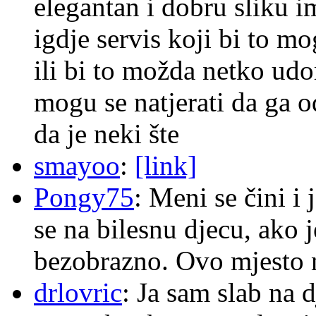
elegantan i dobru sliku im
igdje servis koji bi to m
ili bi to možda netko ud
mogu se natjerati da ga
da je neki šte
smayoo
:
[link]
Pongy75
: Meni se čini i
se na bilesnu djecu, ako j
bezobrazno. Ovo mjesto n
drlovric
: Ja sam slab na 