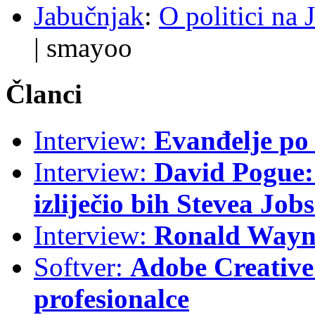
Jabučnjak
:
O politici na 
|
smayoo
Članci
Interview:
Evanđelje p
Interview:
David Pogue: 
izliječio bih Stevea Job
Interview:
Ronald Wayne
Softver:
Adobe Creative 
profesionalce