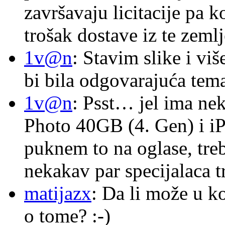
završavaju licitacije pa k
trošak dostave iz te zemlj
1v@n
: Stavim slike i vi
bi bila odgovarajuća tema
1v@n
: Psst… jel ima ne
Photo 40GB (4. Gen) i i
puknem to na oglase, tre
nekakav par specijalaca
matijazx
: Da li može u k
o tome? :-)