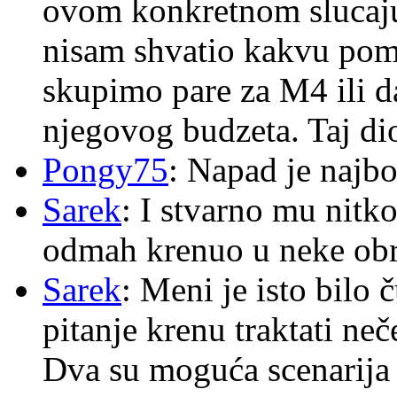
ovom konkretnom slucaju
nisam shvatio kakvu pom
skupimo pare za M4 ili 
njegovog budzeta. Taj dio
Pongy75
: Napad je najbo
Sarek
: I stvarno mu nitko
odmah krenuo u neke ob
Sarek
: Meni je isto bilo
pitanje krenu traktati ne
Dva su moguća scenarija 