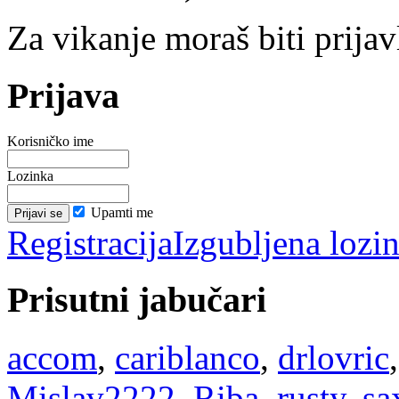
Za vikanje moraš biti prijav
Prijava
Korisničko ime
Lozinka
Upamti me
Registracija
Izgubljena lozi
Prisutni jabučari
accom
,
cariblanco
,
drlovric
Mislav2222
,
Riba
,
rusty
,
sa