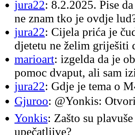
jura22
: 8.2.2025. Pise d
ne znam tko je ovdje lud
jura22
: Cijela prića je č
djetetu ne želim griješiti
marioart
: izgelda da je o
pomoc dvaput, ali sam izi
jura22
: Gdje je tema o 
Gjuroo
: @Yonkis: Otvori
Yonkis
: Zašto su plavuše
upečatljive?