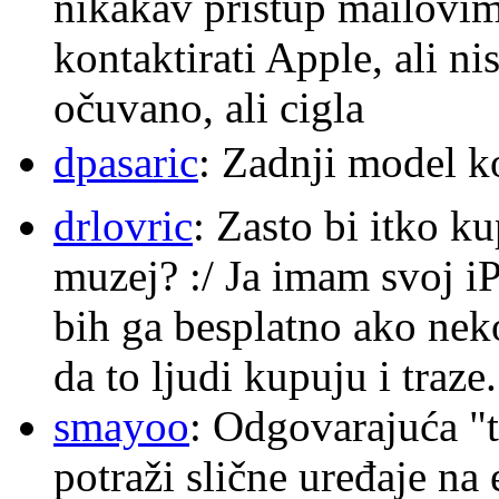
nikakav pristup mailovi
kontaktirati Apple, ali ni
očuvano, ali cigla
dpasaric
: Zadnji model k
drlovric
: Zasto bi itko k
muzej? :/ Ja imam svoj i
bih ga besplatno ako nek
da to ljudi kupuju i traze.
smayoo
: Odgovarajuća "t
potraži slične uređaje na