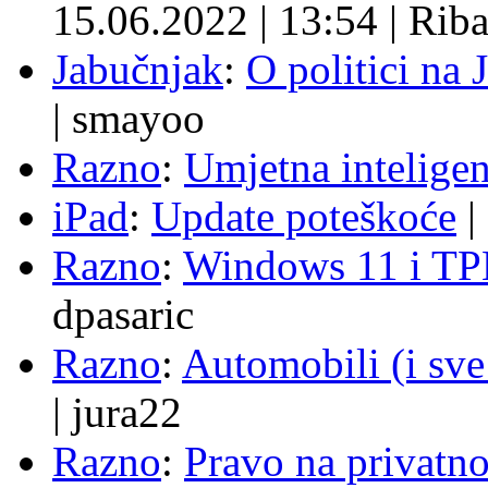
15.06.2022
|
13:54
|
Rib
Jabučnjak
:
O politici na 
|
smayoo
Razno
:
Umjetna inteligen
iPad
:
Update poteškoće
|
Razno
:
Windows 11 i TP
dpasaric
Razno
:
Automobili (i sve
|
jura22
Razno
:
Pravo na privatno