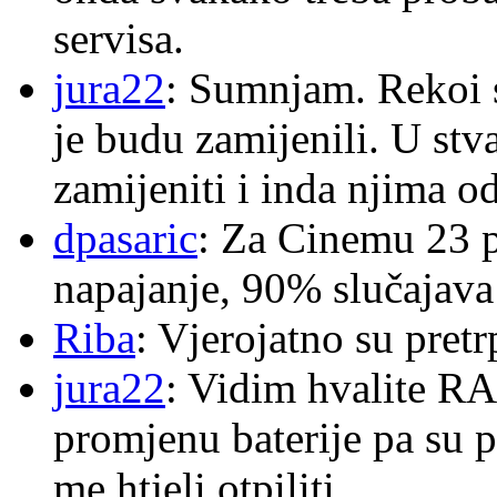
servisa.
jura22
: Sumnjam. Rekoi s
je budu zamijenili. U stva
zamijeniti i inda njima o
dpasaric
: Za Cinemu 23 p
napajanje, 90% slučajava
Riba
: Vjerojatno su pretr
jura22
: Vidim hvalite RA
promjenu baterije pa su p
me htjeli otpiliti.