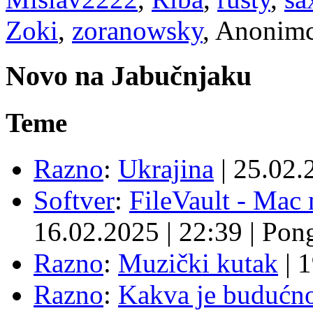
Zoki
,
zoranowsky
, Anonimc
Novo na Jabučnjaku
Teme
Razno
:
Ukrajina
|
25.02.
Softver
:
FileVault - Ma
16.02.2025
|
22:39
|
Pon
Razno
:
Muzički kutak
|
1
Razno
:
Kakva je budućno