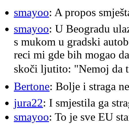
smayoo
: A propos smješt
smayoo
: U Beogradu ulaz
s mukom u gradski autobu
reci mi gde bih mogao da 
skoči ljutito: "Nemoj da 
Bertone
: Bolje i straga 
jura22
: I smjestila ga str
smayoo
: To je sve EU s