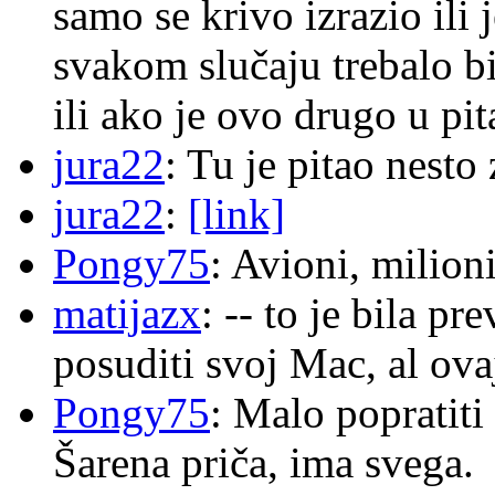
samo se krivo izrazio ili
svakom slučaju trebalo b
ili ako je ovo drugo u pi
jura22
: Tu je pitao nes
jura22
:
[link]
Pongy75
: Avioni, milion
matijazx
: -- to je bila p
posuditi svoj Mac, al ova
Pongy75
: Malo popratiti
Šarena priča, ima svega.