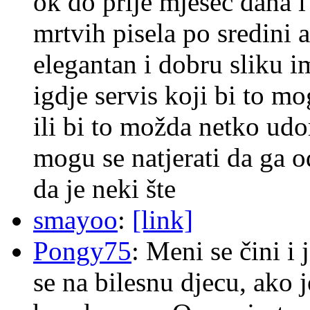
ok do prije mjesec dana i
mrtvih pisela po sredini a
elegantan i dobru sliku im
igdje servis koji bi to m
ili bi to možda netko ud
mogu se natjerati da ga
da je neki šte
smayoo
:
[link]
Pongy75
: Meni se čini i
se na bilesnu djecu, ako j