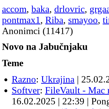
accom
,
baka
,
drlovric
,
grga
pontmax1
,
Riba
,
smayoo
,
t
Anonimci (11417)
Novo na Jabučnjaku
Teme
Razno
:
Ukrajina
|
25.02.
Softver
:
FileVault - Ma
16.02.2025
|
22:39
|
Pon