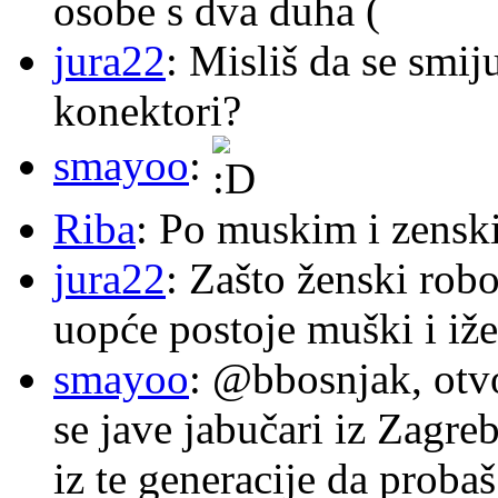
osobe s dva duha (
jura22
: Misliš da se smij
konektori?
smayoo
:
Riba
: Po muskim i zensk
jura22
: Zašto ženski robo
uopće postoje muški i iže
smayoo
: @bbosnjak, otvo
se jave jabučari iz Zagre
iz te generacije da proba