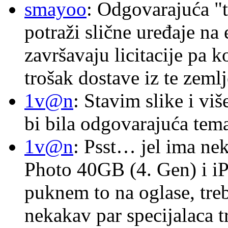
smayoo
: Odgovarajuća "t
potraži slične uređaje na
završavaju licitacije pa k
trošak dostave iz te zemlj
1v@n
: Stavim slike i vi
bi bila odgovarajuća tema
1v@n
: Psst… jel ima ne
Photo 40GB (4. Gen) i i
puknem to na oglase, tre
nekakav par specijalaca