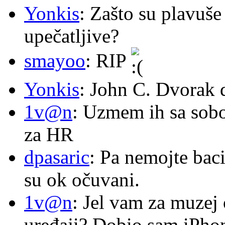
Yonkis
: Zašto su plavuše
upečatljive?
smayoo
: RIP
Yonkis
: John C. Dvorak 
1v@n
: Uzmem ih sa sob
za HR
dpasaric
: Pa nemojte baci
su ok očuvani.
1v@n
: Jel vam za muzej
uređaji? Dobio sam iPhone