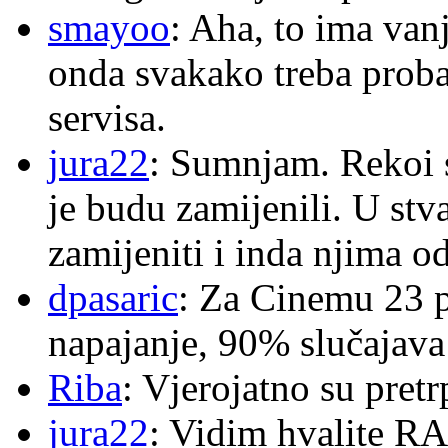
smayoo
: Aha, to ima van
onda svakako treba proba
servisa.
jura22
: Sumnjam. Rekoi s
je budu zamijenili. U stva
zamijeniti i inda njima o
dpasaric
: Za Cinemu 23 p
napajanje, 90% slučajava
Riba
: Vjerojatno su pretr
jura22
: Vidim hvalite RA