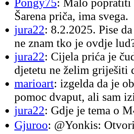
Pongy75
: Malo popratiti
Šarena priča, ima svega.
jura22
: 8.2.2025. Pise d
ne znam tko je ovdje lud
jura22
: Cijela prića je č
djetetu ne želim griješiti
marioart
: izgelda da je o
pomoc dvaput, ali sam izi
jura22
: Gdje je tema o 
Gjuroo
: @Yonkis: Otvori