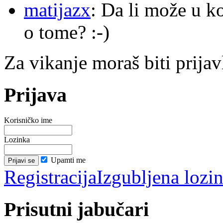
matijazx
: Da li može u k
o tome? :-)
Za vikanje moraš biti prijav
Prijava
Korisničko ime
Lozinka
Upamti me
Registracija
Izgubljena lozi
Prisutni jabučari