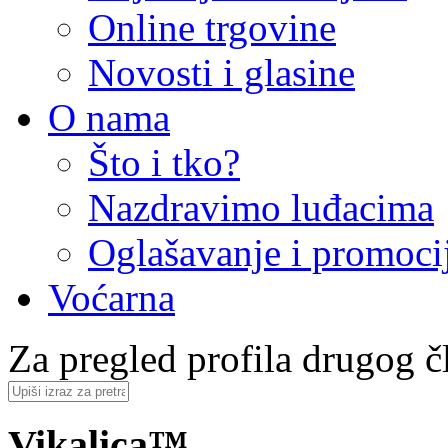
Online trgovine
Novosti i glasine
O nama
Što i tko?
Nazdravimo luđacima
Oglašavanje i promoci
Voćarna
Za pregled profila drugog čl
Vikalica™