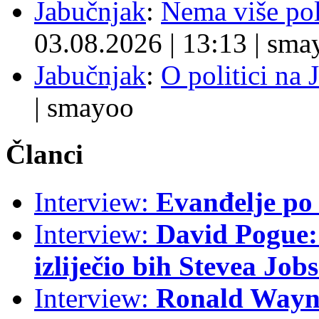
Jabučnjak
:
Nema više pol
03.08.2026
|
13:13
|
sma
Jabučnjak
:
O politici na 
|
smayoo
Članci
Interview:
Evanđelje p
Interview:
David Pogue: 
izliječio bih Stevea Job
Interview:
Ronald Wayne