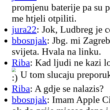
promjenu baterije pa su p
me htjeli otpiliti.
jura22
: Jok, Ludbreg je c
bbosnjak
: Jbg. mi Zagre
svijeta. Hvala na linku.
Riba
: Kad ljudi ne kazi 
U tom slucaju preporu
Riba
: A gdje se nalazis?
bbosnjak
: Imam Apple Ci