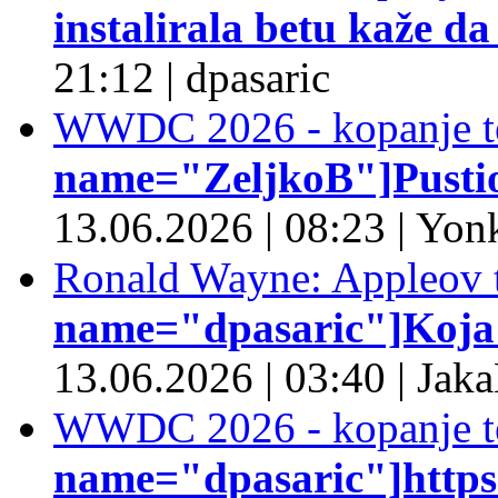
instalirala betu kaže da
21:12
|
dpasaric
WWDC 2026 - kopanje t
name="ZeljkoB"]Pustio 
13.06.2026
|
08:23
|
Yonk
Ronald Wayne: Appleov t
name="dpasaric"]Koja je
13.06.2026
|
03:40
|
Jaka
WWDC 2026 - kopanje t
name="dpasaric"]https:/