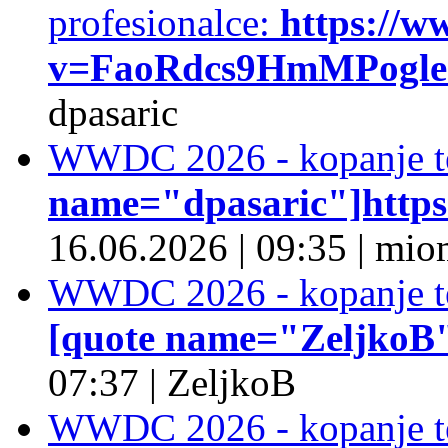
profesionalce:
https://w
v=FaoRdcs9HmMPogleda
dpasaric
WWDC 2026 - kopanje t
name="dpasaric"]https:/
16.06.2026
|
09:35
|
mio
WWDC 2026 - kopanje t
[quote name="ZeljkoB"]
07:37
|
ZeljkoB
WWDC 2026 - kopanje t