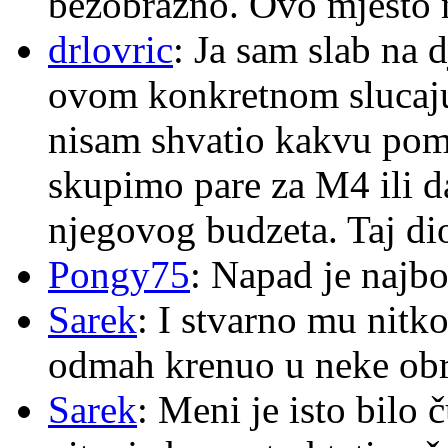
bezobrazno. Ovo mjesto n
drlovric
: Ja sam slab na 
ovom konkretnom slucaju
nisam shvatio kakvu pom
skupimo pare za M4 ili 
njegovog budzeta. Taj dio
Pongy75
: Napad je najbo
Sarek
: I stvarno mu nitko
odmah krenuo u neke ob
Sarek
: Meni je isto bilo