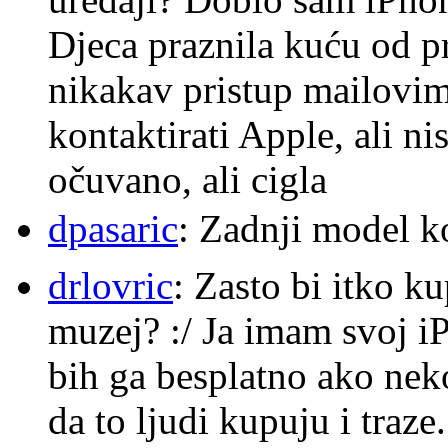
Djeca praznila kuću od p
nikakav pristup mailovi
kontaktirati Apple, ali ni
očuvano, ali cigla
dpasaric
: Zadnji model k
drlovric
: Zasto bi itko k
muzej? :/ Ja imam svoj i
bih ga besplatno ako nek
da to ljudi kupuju i traze.