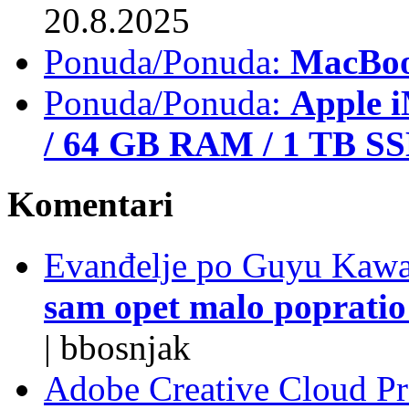
20.8.2025
Ponuda/Ponuda:
MacBoo
Ponuda/Ponuda:
Apple i
/ 64 GB RAM / 1 TB S
Komentari
Evanđelje po Guyu Kawa
sam opet malo popratio 
|
bbosnjak
Adobe Creative Cloud Pro