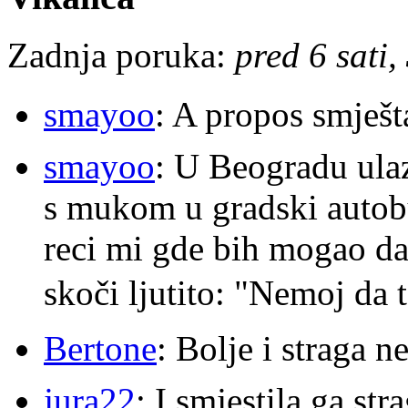
Zadnja poruka:
pred 6 sati,
smayoo
: A propos smješt
smayoo
: U Beogradu ulaz
s mukom u gradski autobu
reci mi gde bih mogao da 
skoči ljutito: "Nemoj da 
Bertone
: Bolje i straga 
jura22
: I smjestila ga str