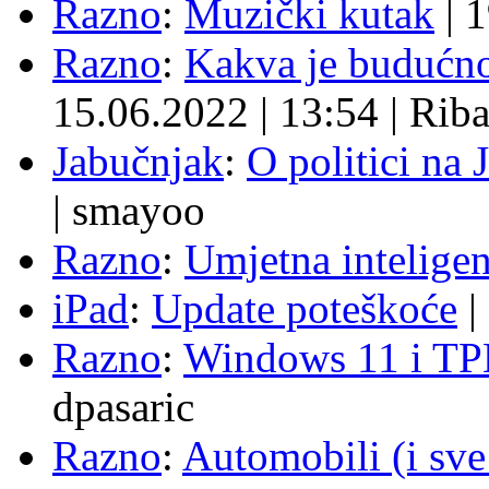
Razno
:
Muzički kutak
|
1
Razno
:
Kakva je budućno
15.06.2022
|
13:54
|
Rib
Jabučnjak
:
O politici na 
|
smayoo
Razno
:
Umjetna inteligen
iPad
:
Update poteškoće
|
Razno
:
Windows 11 i TP
dpasaric
Razno
:
Automobili (i sve