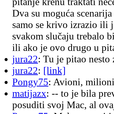
pitanje krenu traktati ne
Dva su moguća scenarija 
samo se krivo izrazio ili
svakom slučaju trebalo b
ili ako je ovo drugo u pi
jura22
: Tu je pitao nes
jura22
:
[link]
Pongy75
: Avioni, milion
matijazx
: -- to je bila p
posuditi svoj Mac, al ova