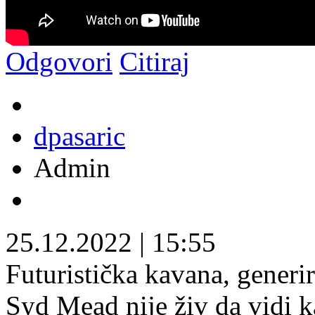
Odgovori
Citiraj
dpasaric
Admin
25.12.2022
|
15:55
Futuristička kavana, generir
Syd Mead nije živ da vidi ka