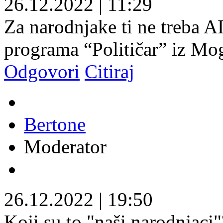
26.12.2022
|
11:29
Za narodnjake ti ne treba 
programa “Političar” iz Mog
Odgovori
Citiraj
Bertone
Moderator
26.12.2022
|
19:50
Koji su to "naši narodnjaci"