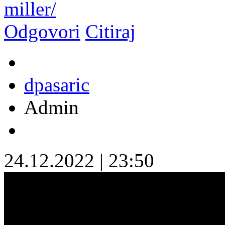
miller/
Odgovori
Citiraj
dpasaric
Admin
24.12.2022
|
23:50