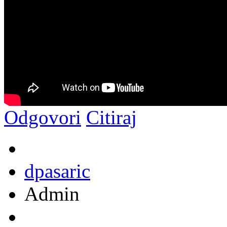
Odgovori
Citiraj
dpasaric
Admin