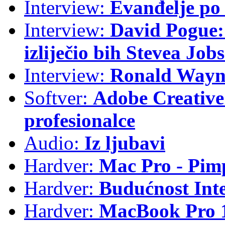
Interview:
Evanđelje p
Interview:
David Pogue: 
izliječio bih Stevea Job
Interview:
Ronald Wayne
Softver:
Adobe Creative 
profesionalce
Audio:
Iz ljubavi
Hardver:
Mac Pro - Pim
Hardver:
Budućnost Int
Hardver:
MacBook Pro 1