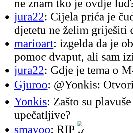
ne znam tko je ovdje lud
jura22
: Cijela prića je č
djetetu ne želim griješiti
marioart
: izgelda da je o
pomoc dvaput, ali sam izi
jura22
: Gdje je tema o 
Gjuroo
: @Yonkis: Otvori
Yonkis
: Zašto su plavuše
upečatljive?
smayoo
: RIP