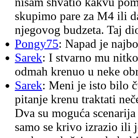
nisam shvatio kakvu pom
skupimo pare za M4 ili 
njegovog budzeta. Taj dio
Pongy75
: Napad je najbo
Sarek
: I stvarno mu nitko
odmah krenuo u neke ob
Sarek
: Meni je isto bilo
pitanje krenu traktati ne
Dva su moguća scenarija 
samo se krivo izrazio ili