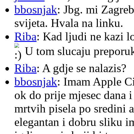
bbosnjak
: Jbg. mi Zagre
svijeta. Hvala na linku.
Riba
: Kad ljudi ne kazi 
U tom slucaju preporu
Riba
: A gdje se nalazis?
bbosnjak
: Imam Apple Ci
ok do prije mjesec dana i
mrtvih pisela po sredini a
elegantan i dobru sliku im