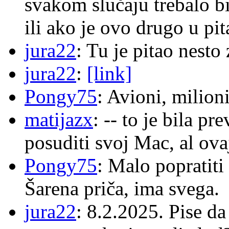
svakom slučaju trebalo b
ili ako je ovo drugo u pi
jura22
: Tu je pitao nes
jura22
:
[link]
Pongy75
: Avioni, milion
matijazx
: -- to je bila p
posuditi svoj Mac, al ova
Pongy75
: Malo popratiti
Šarena priča, ima svega.
jura22
: 8.2.2025. Pise d