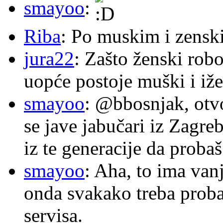
smayoo
:
Riba
: Po muskim i zensk
jura22
: Zašto ženski robo
uopće postoje muški i iže
smayoo
: @bbosnjak, otvo
se jave jabučari iz Zagre
iz te generacije da proba
smayoo
: Aha, to ima van
onda svakako treba proba
servisa.