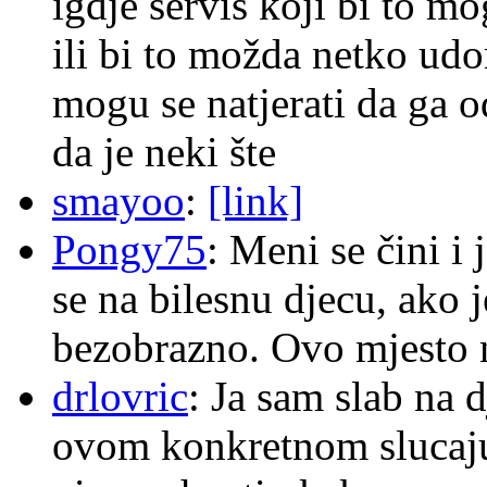
igdje servis koji bi to m
ili bi to možda netko ud
mogu se natjerati da ga
da je neki šte
smayoo
:
[link]
Pongy75
: Meni se čini i
se na bilesnu djecu, ako j
bezobrazno. Ovo mjesto n
drlovric
: Ja sam slab na 
ovom konkretnom slucaju