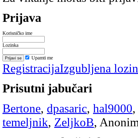
Prijava
Korisničko ime
Lozinka
Upamti me
Registracija
Izgubljena lozi
Prisutni jabučari
Bertone
,
dpasaric
,
hal9000
temeljnik
,
ZeljkoB
, Anonim