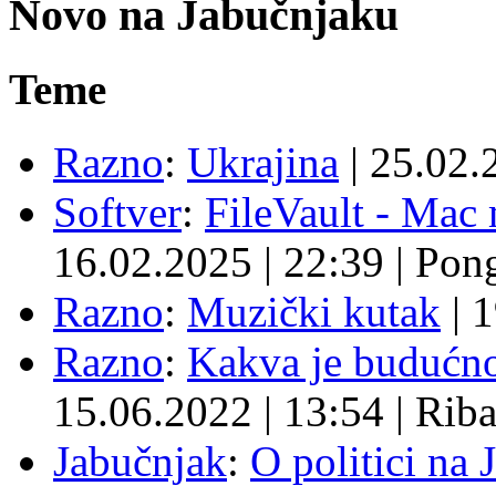
Novo na Jabučnjaku
Teme
Razno
:
Ukrajina
|
25.02.
Softver
:
FileVault - Ma
16.02.2025
|
22:39
|
Pon
Razno
:
Muzički kutak
|
1
Razno
:
Kakva je budućno
15.06.2022
|
13:54
|
Rib
Jabučnjak
:
O politici na 