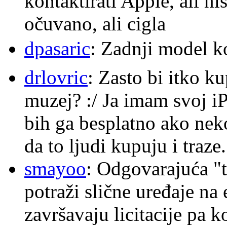
kontaktirati Apple, ali ni
očuvano, ali cigla
dpasaric
: Zadnji model k
drlovric
: Zasto bi itko k
muzej? :/ Ja imam svoj i
bih ga besplatno ako nek
da to ljudi kupuju i traze.
smayoo
: Odgovarajuća "t
potraži slične uređaje na
završavaju licitacije pa k