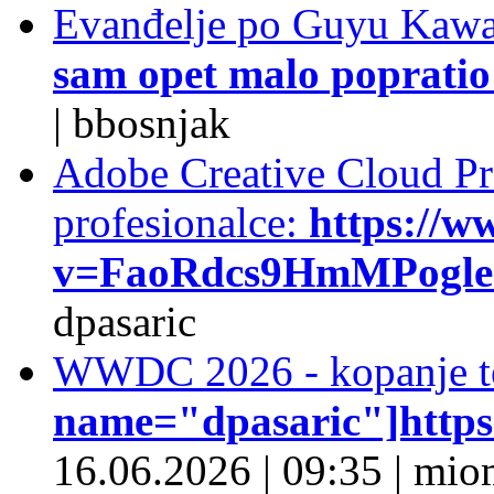
Evanđelje po Guyu Kawa
sam opet malo popratio 
|
bbosnjak
Adobe Creative Cloud Pro
profesionalce:
https://w
v=FaoRdcs9HmMPogleda
dpasaric
WWDC 2026 - kopanje t
name="dpasaric"]https:/
16.06.2026
|
09:35
|
mio