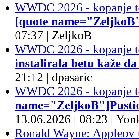
WWDC 2026 - kopanje t
[quote name="ZeljkoB"]
07:37
|
ZeljkoB
WWDC 2026 - kopanje t
instalirala betu kaže da
21:12
|
dpasaric
WWDC 2026 - kopanje t
name="ZeljkoB"]Pustio 
13.06.2026
|
08:23
|
Yonk
Ronald Wayne: Appleov t