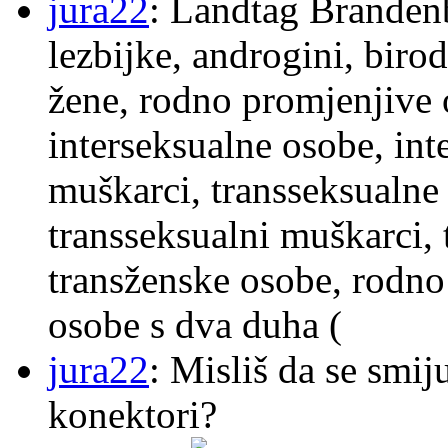
jura22
: Landtag Brandenb
lezbijke, androgini, biro
žene, rodno promjenjive 
interseksualne osobe, int
muškarci, transseksualne 
transseksualni muškarci,
transženske osobe, rodno
osobe s dva duha (
jura22
: Misliš da se smij
konektori?