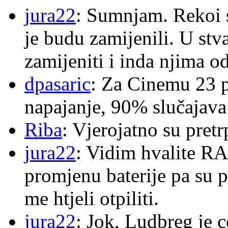
jura22
: Sumnjam. Rekoi s
je budu zamijenili. U stva
zamijeniti i inda njima o
dpasaric
: Za Cinemu 23 p
napajanje, 90% slučajava
Riba
: Vjerojatno su pretr
jura22
: Vidim hvalite RA
promjenu baterije pa su p
me htjeli otpiliti.
jura22
: Jok, Ludbreg je c