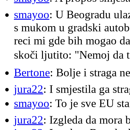
smayoo
: U Beogradu ulaz
s mukom u gradski autobu
reci mi gde bih mogao da 
skoči ljutito: "Nemoj da 
Bertone
: Bolje i straga 
jura22
: I smjestila ga str
smayoo
: To je sve EU s
jura22
: Izgleda da mora b