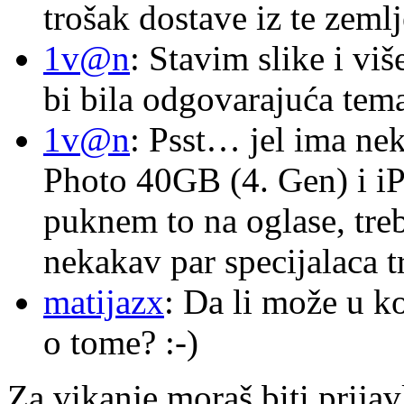
trošak dostave iz te zemlj
1v@n
: Stavim slike i vi
bi bila odgovarajuća tema
1v@n
: Psst… jel ima ne
Photo 40GB (4. Gen) i i
puknem to na oglase, tre
nekakav par specijalaca
matijazx
: Da li može u k
o tome? :-)
Za vikanje moraš biti prijav