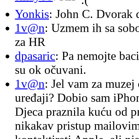
Yonkis
: John C. Dvorak 
1v@n
: Uzmem ih sa sob
za HR
dpasaric
: Pa nemojte baci
su ok očuvani.
1v@n
: Jel vam za muzej
uređaji? Dobio sam iPhone
Djeca praznila kuću od p
nikakav pristup mailovi