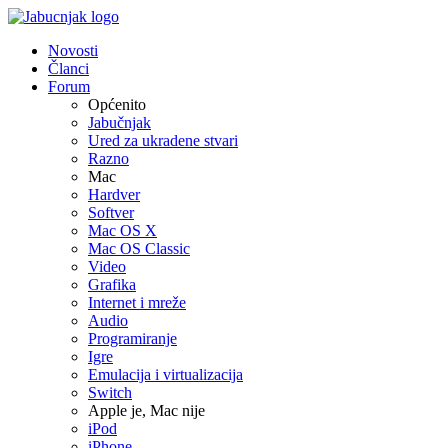
Novosti
Članci
Forum
Općenito
Jabučnjak
Ured za ukradene stvari
Razno
Mac
Hardver
Softver
Mac OS X
Mac OS Classic
Video
Grafika
Internet i mreže
Audio
Programiranje
Igre
Emulacija i virtualizacija
Switch
Apple je, Mac nije
iPod
iPhone