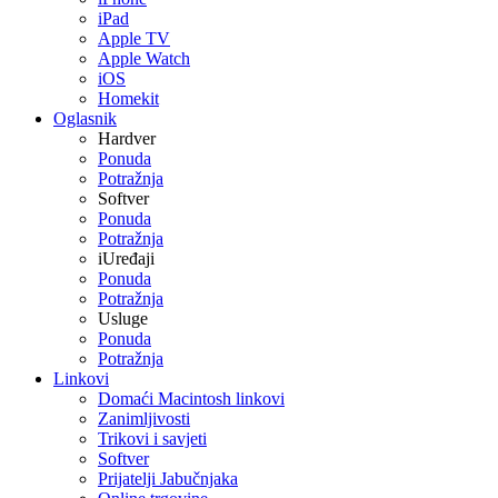
iPad
Apple TV
Apple Watch
iOS
Homekit
Oglasnik
Hardver
Ponuda
Potražnja
Softver
Ponuda
Potražnja
iUređaji
Ponuda
Potražnja
Usluge
Ponuda
Potražnja
Linkovi
Domaći Macintosh linkovi
Zanimljivosti
Trikovi i savjeti
Softver
Prijatelji Jabučnjaka