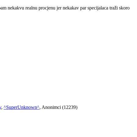
m nekakvu realnu procjenu jer nekakav par specijalaca traži skoro
y
,
^SuperUnknown^
, Anonimci (12239)