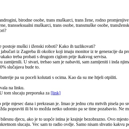
androgini, birodne osobe, trans muškarci, trans žene, rodno promjenjive
žene, transseksualni muškarci, trans osobe, transmuške osobe, transžen
ori?
e postoje muški i iženski roboti? Kako ih tazlikovati?
 jabučari iz Zagreba ili okolice koji imaju monitor iz te generacije da 
vakako treba probati s drugom ciglom prije ikakvog servisa.
zamijenili. U stvari, trebao sam je nabaviti, sam zamijeniti i inda njim
90% slučajava bude to.
terije pa su poceli kolutati s ocima. Kao da su me htjeli otpiliti.
vala na linku.
U tom slucaju preporuka za
[link]
ije mjesec dana i prekrasan je. Imao je jednu crtu mrtvih pisela po sred
i možda popraviti ili bi to možda netko udomio pa se time pozabavio. Ne 
a bilesnu djecu, ako je to uopće istina je krajnje bezobrazno. Ovo mjesto 
onkretnom slucaju. Vec sam to radio ovdje. Samo nisam shvatio kakvu