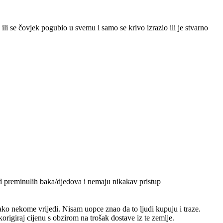
ili se čovjek pogubio u svemu i samo se krivo izrazio ili je stvarno
od preminulih baka/djedova i nemaju nikakav pristup
ko nekome vrijedi. Nisam uopce znao da to ljudi kupuju i traze.
origiraj cijenu s obzirom na trošak dostave iz te zemlje.