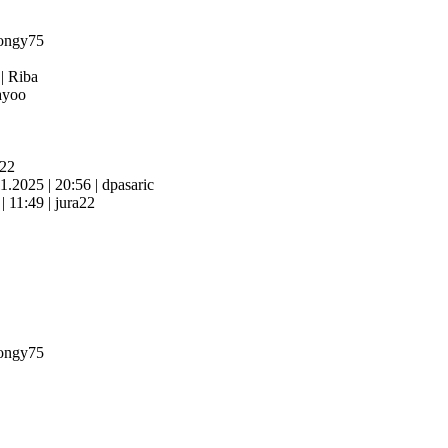
ongy75
4
|
Riba
yoo
a22
11.2025
|
20:56
|
dpasaric
6
|
11:49
|
jura22
ongy75