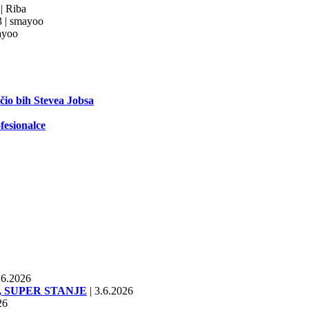
3
|
Riba
3
|
smayoo
yoo
ečio bih Stevea Jobsa
fesionalce
6.2026
SD, SUPER STANJE
|
3.6.2026
26