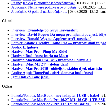
Razno
:
Kakva je budućnost čovječanstva?
| 03.08.2026
|
15:2
Jabučnjak
:
Nema više politike u ovoj butigi
| 03.08.2026
|
13:1
Jabučnjak
:
O politici na Jabučnjaku...
| 03.08.2026
|
13:12
|
sma
Članci
Interview:
Evanđelje po Guyu Kawasakiju
Interview:
David Pogue: Da mogu promijeniti povijest, izlij
Interview:
Ronald Wayne: Appleov treći suosnivač
Softver:
Adobe Creative Cloud Pro — kreativni alati za pro
Audio:
Iz ljubavi
Hardver:
Mac Pro - Pimp My Ride!
Hardver:
Budućnost Intela na Macu
Hardver:
MacBook Pro 14" - kreativna Formula 1
Hardver:
iMac M1 24" - dobar dan!
Hardver:
Mac Pro 2019 - obiteljsko stablo: djed, otac i sin
Audio:
Apple HomePod - obris domova budućnosti
Igre:
Daleko Lone jedri!
Oglasi
Ponuda/Ponuda:
MacBook - novi adapter i USB-c kabel
|
21.
Ponuda/Ponuda:
MacBook Pro 16,2" M1, 16 GB, 1 TB S
Ponuda/Ponuda:
MacBook Pro 13" Touch Bar M1
|
30.5.20