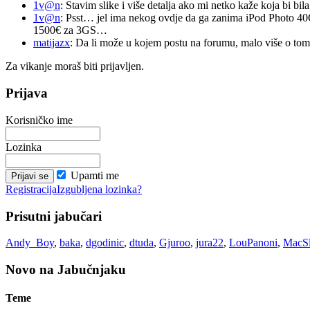
1v@n
: Stavim slike i više detalja ako mi netko kaže koja bi bi
1v@n
: Psst… jel ima nekog ovdje da ga zanima iPod Photo 40
1500€ za 3GS…
matijazx
: Da li može u kojem postu na forumu, malo više o tome
Za vikanje moraš biti prijavljen.
Prijava
Korisničko ime
Lozinka
Upamti me
Registracija
Izgubljena lozinka?
Prisutni jabučari
Andy_Boy
,
baka
,
dgodinic
,
dtuda
,
Gjuroo
,
jura22
,
LouPanoni
,
MacS
Novo na Jabučnjaku
Teme