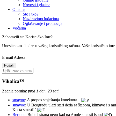
Online trgovine
Novosti i glasine
O nama
Što i tko?
Nazdravimo luđacima
Oglašavanje i promocija
Voćarna
Zaboravili ste Korisničko Ime?
Unesite e-mail adresu vašeg korisničkog računa. Vaše korisničko ime 
E-mail Adresa:
Pošalji
Vikalica™
Zadnja poruka:
pred 1 dan, 23 sati
smayoo
: A propos smještanja konektora...
smayoo
: U Beogradu ulazi stari deda sa štapom, klimavo i s mu
Kosta smesti!"
Bertone
: Bolje i straga nego kad ga Apple smjesti ispod