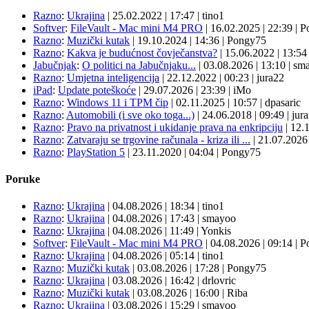
Razno
:
Ukrajina
|
25.02.2022
|
17:47
|
tino1
Softver
:
FileVault - Mac mini M4 PRO
|
16.02.2025
|
22:39
|
P
Razno
:
Muzički kutak
|
19.10.2024
|
14:36
|
Pongy75
Razno
:
Kakva je budućnost čovječanstva?
|
15.06.2022
|
13:5
Jabučnjak
:
O politici na Jabučnjaku...
|
03.08.2026
|
13:10
|
sma
Razno
:
Umjetna inteligencija
|
22.12.2022
|
00:23
|
jura22
iPad
:
Update poteškoće
|
29.07.2026
|
23:39
|
iMo
Razno
:
Windows 11 i TPM čip
|
02.11.2025
|
10:57
|
dpasaric
Razno
:
Automobili (i sve oko toga...)
|
24.06.2018
|
09:49
|
jur
Razno
:
Pravo na privatnost i ukidanje prava na enkripciju
|
12.
Razno
:
Zatvaraju se trgovine računala - kriza ili ...
|
21.07.202
Razno
:
PlayStation 5
|
23.11.2020
|
04:04
|
Pongy75
Poruke
Razno
:
Ukrajina
| 04.08.2026
|
18:34
|
tino1
Razno
:
Ukrajina
| 04.08.2026
|
17:43
|
smayoo
Razno
:
Ukrajina
| 04.08.2026
|
11:49
|
Yonkis
Softver
:
FileVault - Mac mini M4 PRO
| 04.08.2026
|
09:14
|
P
Razno
:
Ukrajina
| 04.08.2026
|
05:14
|
tino1
Razno
:
Muzički kutak
| 03.08.2026
|
17:28
|
Pongy75
Razno
:
Ukrajina
| 03.08.2026
|
16:42
|
drlovric
Razno
:
Muzički kutak
| 03.08.2026
|
16:00
|
Riba
Razno
:
Ukrajina
| 03.08.2026
|
15:29
|
smayoo