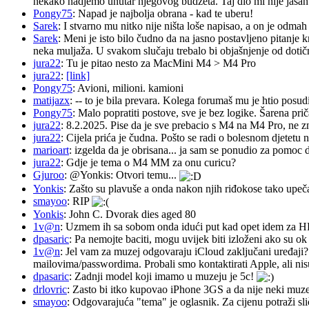
nekako nadjemo unutar njegovog budzeta. Taj dio mi nije jasan.
Pongy75
: Napad je najbolja obrana - kad te uberu!
Sarek
: I stvarno mu nitko nije ništa loše napisao, a on je odm
Sarek
: Meni je isto bilo čudno da na jasno postavljeno pitanje 
neka muljaža. U svakom slučaju trebalo bi objašnjenje od dotičn
jura22
: Tu je pitao nesto za MacMini M4 > M4 Pro
jura22
:
[link]
Pongy75
: Avioni, milioni. kamioni
matijazx
: -- to je bila prevara. Kolega forumaš mu je htio posud
Pongy75
: Malo popratiti postove, sve je bez logike. Šarena pri
jura22
: 8.2.2025. Pise da je sve prebacio s M4 na M4 Pro, ne z
jura22
: Cijela prića je čudna. Pošto se radi o bolesnom djetetu n
marioart
: izgelda da je obrisana... ja sam se ponudio za pomoc d
jura22
: Gdje je tema o M4 MM za onu curicu?
Gjuroo
: @Yonkis: Otvori temu...
Yonkis
: Zašto su plavuše a onda nakon njih riđokose tako upeča
smayoo
: RIP
Yonkis
: John C. Dvorak dies aged 80
1v@n
: Uzmem ih sa sobom onda idući put kad opet idem za 
dpasaric
: Pa nemojte baciti, mogu uvijek biti izloženi ako su ok
1v@n
: Jel vam za muzej odgovaraju iCloud zaključani uređaji?
mailovima/passwordima. Probali smo kontaktirati Apple, ali nisu
dpasaric
: Zadnji model koji imamo u muzeju je 5c!
drlovric
: Zasto bi itko kupovao iPhone 3GS a da nije neki muze
smayoo
: Odgovarajuća "tema" je oglasnik. Za cijenu potraži sli