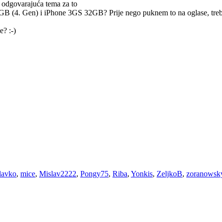
la odgovarajuća tema za to
GB (4. Gen) i iPhone 3GS 32GB? Prije nego puknem to na oglase, treba
? :-)
lavko
,
mice
,
Mislav2222
,
Pongy75
,
Riba
,
Yonkis
,
ZeljkoB
,
zoranowsk