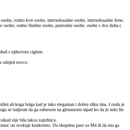
 osobe, rodno kvir osobe, interseksualne osobe, interseksualne žene,
ske osobe, rodno fluidne osobe, panrodne osobe, osobe s dva duha (
probaš s njihovom ciglom
a odnjeti novce.
ini ali koga briga kad je tako elegantan i dobru sliku ima. I onda je
mogu se natjerati da ga odnesem na glomaznni otpad ko da je neki šte
nikad nije bila takva zajednica.
 pomoc on ocekuje konkretno. Da skupimo pare za M4 ili da mu ga