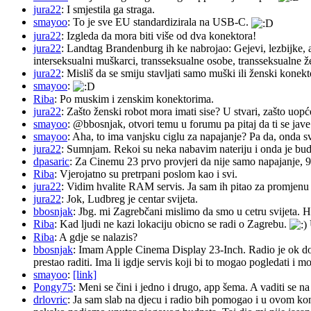
jura22
: I smjestila ga straga.
smayoo
: To je sve EU standardizirala na USB-C.
jura22
: Izgleda da mora biti više od dva konektora!
jura22
: Landtag Brandenburg ih ke nabrojao: Gejevi, lezbijke, 
interseksualni muškarci, transseksualne osobe, transseksualne 
jura22
: Misliš da se smiju stavljati samo muški ili ženski konekt
smayoo
:
Riba
: Po muskim i zenskim konektorima.
jura22
: Zašto ženski robot mora imati sise? U stvari, zašto uopć
smayoo
: @bbosnjak, otvori temu u forumu pa pitaj da ti se jave
smayoo
: Aha, to ima vanjsku ciglu za napajanje? Pa da, onda s
jura22
: Sumnjam. Rekoi su neka nabavim nateriju i onda je budu 
dpasaric
: Za Cinemu 23 prvo provjeri da nije samo napajanje, 
Riba
: Vjerojatno su pretrpani poslom kao i svi.
jura22
: Vidim hvalite RAM servis. Ja sam ih pitao za promjenu ba
jura22
: Jok, Ludbreg je centar svijeta.
bbosnjak
: Jbg. mi Zagrebčani mislimo da smo u cetru svijeta. H
Riba
: Kad ljudi ne kazi lokaciju obicno se radi o Zagrebu.
Riba
: A gdje se nalazis?
bbosnjak
: Imam Apple Cinema Display 23-Inch. Radio je ok do pr
prestao raditi. Ima li igdje servis koji bi to mogao pogledati 
smayoo
:
[link]
Pongy75
: Meni se čini i jedno i drugo, app šema. A vaditi se n
drlovric
: Ja sam slab na djecu i radio bih pomogao i u ovom k