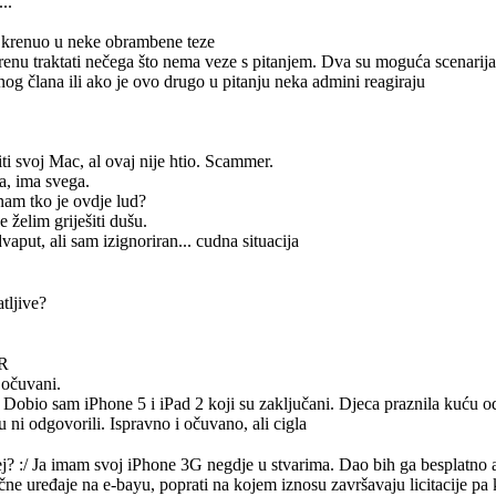
..
ah krenuo u neke obrambene teze
krenu traktati nečega što nema veze s pitanjem. Dva su moguća scenarija 
og člana ili ako je ovo drugo u pitanju neka admini reagiraju
iti svoj Mac, al ovaj nije htio. Scammer.
ča, ima svega.
nam tko je ovdje lud?
e želim griješiti dušu.
vaput, ali sam izignoriran... cudna situacija
tljive?
HR
 očuvani.
 Dobio sam iPhone 5 i iPad 2 koji su zaključani. Djeca praznila kuću 
 ni odgovorili. Ispravno i očuvano, ali cigla
j? :/ Ja imam svoj iPhone 3G negdje u stvarima. Dao bih ga besplatno a
čne uređaje na e-bayu, poprati na kojem iznosu završavaju licitacije pa k