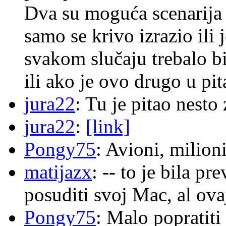
Dva su moguća scenarija 
samo se krivo izrazio ili
svakom slučaju trebalo b
ili ako je ovo drugo u pi
jura22
: Tu je pitao nes
jura22
:
[link]
Pongy75
: Avioni, milion
matijazx
: -- to je bila p
posuditi svoj Mac, al ova
Pongy75
: Malo popratiti