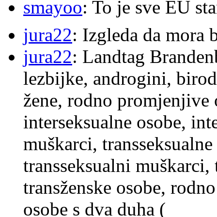
smayoo
: To je sve EU s
jura22
: Izgleda da mora b
jura22
: Landtag Brandenb
lezbijke, androgini, biro
žene, rodno promjenjive 
interseksualne osobe, int
muškarci, transseksualne 
transseksualni muškarci,
transženske osobe, rodno
osobe s dva duha (