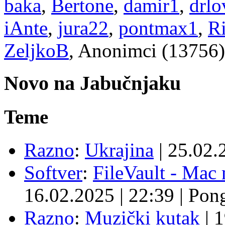
baka
,
Bertone
,
damir1
,
drlo
iAnte
,
jura22
,
pontmax1
,
R
ZeljkoB
, Anonimci (13756)
Novo na Jabučnjaku
Teme
Razno
:
Ukrajina
|
25.02.
Softver
:
FileVault - Ma
16.02.2025
|
22:39
|
Pon
Razno
:
Muzički kutak
|
1