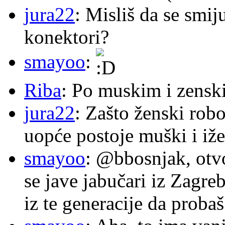
jura22
: Misliš da se smij
konektori?
smayoo
:
Riba
: Po muskim i zensk
jura22
: Zašto ženski robo
uopće postoje muški i iže
smayoo
: @bbosnjak, otvo
se jave jabučari iz Zagre
iz te generacije da proba