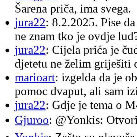
Šarena priča, ima svega.
jura22
: 8.2.2025. Pise d
ne znam tko je ovdje lud
jura22
: Cijela prića je č
djetetu ne želim griješiti
marioart
: izgelda da je o
pomoc dvaput, ali sam izi
jura22
: Gdje je tema o 
Gjuroo
: @Yonkis: Otvori