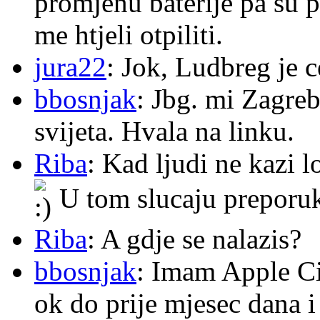
promjenu baterije pa su p
me htjeli otpiliti.
jura22
: Jok, Ludbreg je c
bbosnjak
: Jbg. mi Zagre
svijeta. Hvala na linku.
Riba
: Kad ljudi ne kazi 
U tom slucaju preporu
Riba
: A gdje se nalazis?
bbosnjak
: Imam Apple Ci
ok do prije mjesec dana i