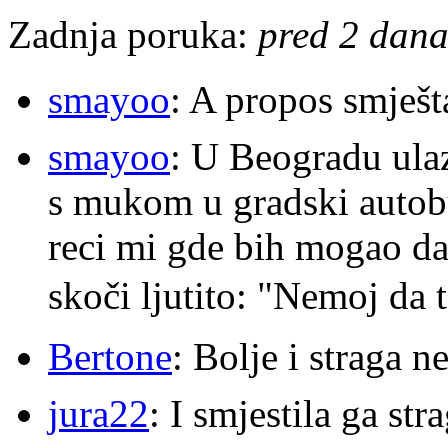
Zadnja poruka:
pred 2 dana
smayoo
: A propos smješt
smayoo
: U Beogradu ulaz
s mukom u gradski autobu
reci mi gde bih mogao da 
skoči ljutito: "Nemoj da 
Bertone
: Bolje i straga 
jura22
: I smjestila ga str