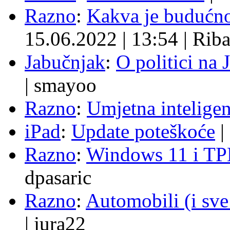
Razno
:
Kakva je budućno
15.06.2022
|
13:54
|
Rib
Jabučnjak
:
O politici na 
|
smayoo
Razno
:
Umjetna inteligen
iPad
:
Update poteškoće
|
Razno
:
Windows 11 i TP
dpasaric
Razno
:
Automobili (i sve
|
jura22