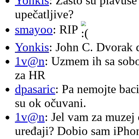
Yonkis
: Zašto su plavuše
upečatljive?
smayoo
: RIP
Yonkis
: John C. Dvorak 
1v@n
: Uzmem ih sa sob
za HR
dpasaric
: Pa nemojte baci
su ok očuvani.
1v@n
: Jel vam za muzej
uređaji? Dobio sam iPhone