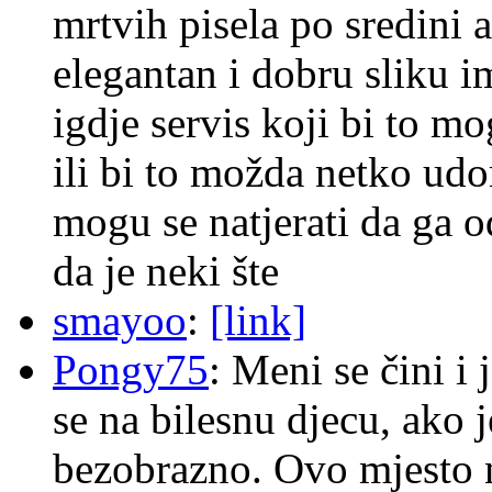
mrtvih pisela po sredini a
elegantan i dobru sliku im
igdje servis koji bi to m
ili bi to možda netko ud
mogu se natjerati da ga
da je neki šte
smayoo
:
[link]
Pongy75
: Meni se čini i
se na bilesnu djecu, ako j
bezobrazno. Ovo mjesto n