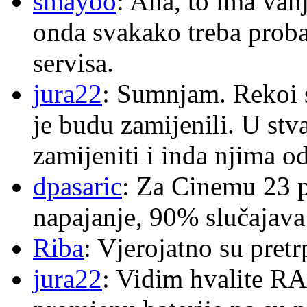
smayoo
: Aha, to ima van
onda svakako treba proba
servisa.
jura22
: Sumnjam. Rekoi s
je budu zamijenili. U stva
zamijeniti i inda njima o
dpasaric
: Za Cinemu 23 p
napajanje, 90% slučajava
Riba
: Vjerojatno su pretr
jura22
: Vidim hvalite RA