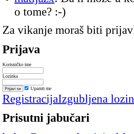
o tome? :-)
Za vikanje moraš biti prijav
Prijava
Korisničko ime
Lozinka
Upamti me
Registracija
Izgubljena lozi
Prisutni jabučari