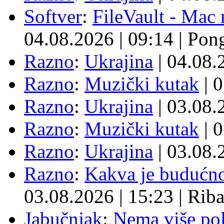
Softver
:
FileVault - Ma
04.08.2026
|
09:14
|
Pon
Razno
:
Ukrajina
| 04.08
Razno
:
Muzički kutak
| 
Razno
:
Ukrajina
| 03.08
Razno
:
Muzički kutak
| 
Razno
:
Ukrajina
| 03.08
Razno
:
Kakva je budućno
03.08.2026
|
15:23
|
Rib
Jabučnjak
:
Nema više pol