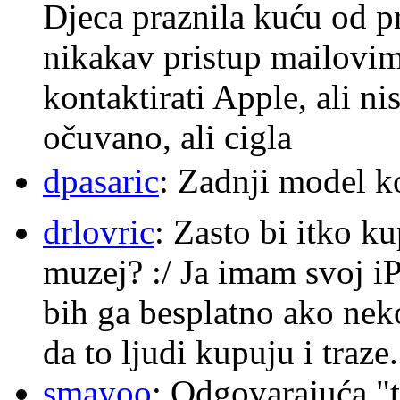
Djeca praznila kuću od p
nikakav pristup mailovi
kontaktirati Apple, ali ni
očuvano, ali cigla
dpasaric
: Zadnji model k
drlovric
: Zasto bi itko k
muzej? :/ Ja imam svoj i
bih ga besplatno ako nek
da to ljudi kupuju i traze.
smayoo
: Odgovarajuća "t