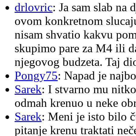
drlovric
: Ja sam slab na 
ovom konkretnom slucaju
nisam shvatio kakvu pom
skupimo pare za M4 ili 
njegovog budzeta. Taj dio
Pongy75
: Napad je najbo
Sarek
: I stvarno mu nitko
odmah krenuo u neke ob
Sarek
: Meni je isto bilo
pitanje krenu traktati ne