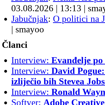
03.08.2026
|
13:13
|
sma
Jabučnjak
:
O politici na 
|
smayoo
Članci
Interview:
Evanđelje p
Interview:
David Pogue: 
izliječio bih Stevea Job
Interview:
Ronald Wayne
Softver:
Adobe Creative 