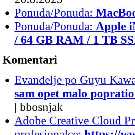
Ponuda/Ponuda:
MacBoo
Ponuda/Ponuda:
Apple i
/ 64 GB RAM / 1 TB S
Komentari
Evanđelje po Guyu Kawa
sam opet malo popratio 
|
bbosnjak
Adobe Creative Cloud Pro
profesionalce:
https://w