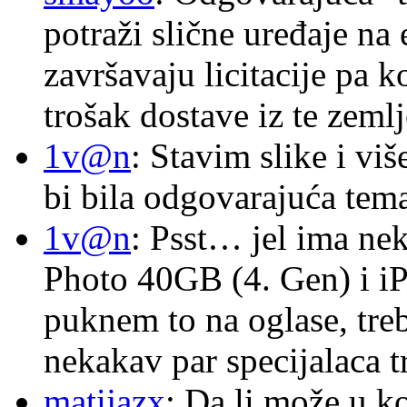
potraži slične uređaje na
završavaju licitacije pa k
trošak dostave iz te zemlj
1v@n
: Stavim slike i vi
bi bila odgovarajuća tema
1v@n
: Psst… jel ima ne
Photo 40GB (4. Gen) i i
puknem to na oglase, tre
nekakav par specijalaca
matijazx
: Da li može u k