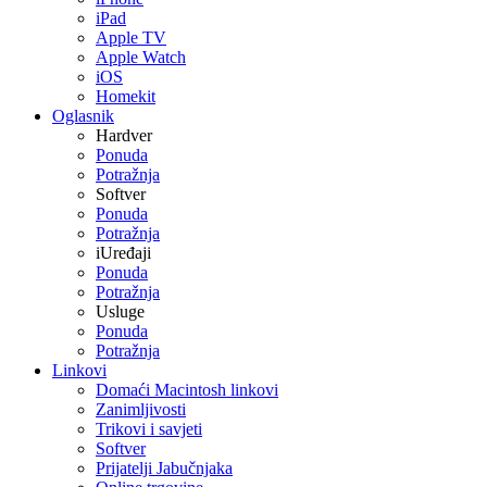
iPad
Apple TV
Apple Watch
iOS
Homekit
Oglasnik
Hardver
Ponuda
Potražnja
Softver
Ponuda
Potražnja
iUređaji
Ponuda
Potražnja
Usluge
Ponuda
Potražnja
Linkovi
Domaći Macintosh linkovi
Zanimljivosti
Trikovi i savjeti
Softver
Prijatelji Jabučnjaka