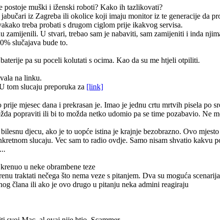
e postoje muški i iženski roboti? Kako ih tazlikovati?
 jabučari iz Zagreba ili okolice koji imaju monitor iz te generacije da 
vakako treba probati s drugom ciglom prije ikakvog servisa.
zamijenili. U stvari, trebao sam je nabaviti, sam zamijeniti i inda njim
90% slučajava bude to.
terije pa su poceli kolutati s ocima. Kao da su me htjeli otpiliti.
vala na linku.
U tom slucaju preporuka za
[link]
ije mjesec dana i prekrasan je. Imao je jednu crtu mrtvih pisela po sred
i možda popraviti ili bi to možda netko udomio pa se time pozabavio. Ne 
a bilesnu djecu, ako je to uopće istina je krajnje bezobrazno. Ovo mjesto 
onkretnom slucaju. Vec sam to radio ovdje. Samo nisam shvatio kakvu
..
ah krenuo u neke obrambene teze
krenu traktati nečega što nema veze s pitanjem. Dva su moguća scenarija 
og člana ili ako je ovo drugo u pitanju neka admini reagiraju
iti svoj Mac, al ovaj nije htio. Scammer.