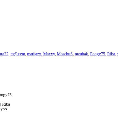
ura22
,
m@xym
,
matijazx
,
Maxxy
,
MoschuS
,
mzubak
,
Pongy75
,
Riba
,
ongy75
4
|
Riba
yoo