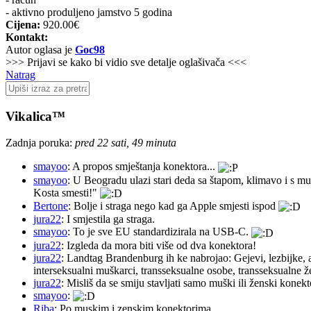
- aktivno produljeno jamstvo 5 godina
Cijena:
920.00€
Kontakt:
Autor oglasa je
Goc98
>>> Prijavi se kako bi vidio sve detalje oglašivača <<<
Natrag
Vikalica™
Zadnja poruka:
pred 22 sati, 49 minuta
smayoo
: A propos smještanja konektora...
smayoo
: U Beogradu ulazi stari deda sa štapom, klimavo i s mu
Kosta smesti!"
Bertone
: Bolje i straga nego kad ga Apple smjesti ispod
jura22
: I smjestila ga straga.
smayoo
: To je sve EU standardizirala na USB-C.
jura22
: Izgleda da mora biti više od dva konektora!
jura22
: Landtag Brandenburg ih ke nabrojao: Gejevi, lezbijke, 
interseksualni muškarci, transseksualne osobe, transseksualne 
jura22
: Misliš da se smiju stavljati samo muški ili ženski konekt
smayoo
:
Riba
: Po muskim i zenskim konektorima.