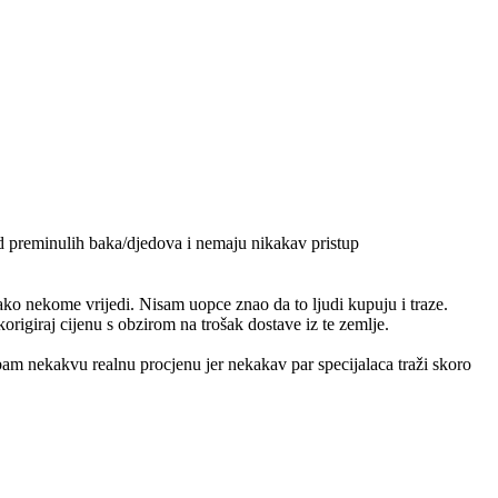
od preminulih baka/djedova i nemaju nikakav pristup
ko nekome vrijedi. Nisam uopce znao da to ljudi kupuju i traze.
origiraj cijenu s obzirom na trošak dostave iz te zemlje.
m nekakvu realnu procjenu jer nekakav par specijalaca traži skoro