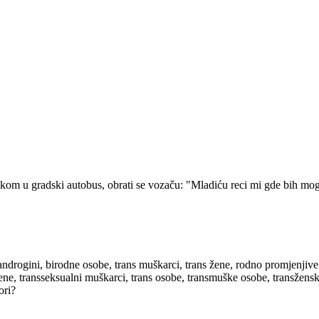
kom u gradski autobus, obrati se vozaču: "Mladiću reci mi gde bih mogao
androgini, birodne osobe, trans muškarci, trans žene, rodno promjenjive
žene, transseksualni muškarci, trans osobe, transmuške osobe, transžen
ori?