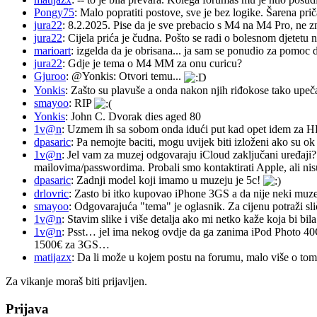
Pongy75
: Malo popratiti postove, sve je bez logike. Šarena pri
jura22
: 8.2.2025. Pise da je sve prebacio s M4 na M4 Pro, ne z
jura22
: Cijela prića je čudna. Pošto se radi o bolesnom djetetu n
marioart
: izgelda da je obrisana... ja sam se ponudio za pomoc d
jura22
: Gdje je tema o M4 MM za onu curicu?
Gjuroo
: @Yonkis: Otvori temu...
Yonkis
: Zašto su plavuše a onda nakon njih riđokose tako upeča
smayoo
: RIP
Yonkis
: John C. Dvorak dies aged 80
1v@n
: Uzmem ih sa sobom onda idući put kad opet idem za 
dpasaric
: Pa nemojte baciti, mogu uvijek biti izloženi ako su ok
1v@n
: Jel vam za muzej odgovaraju iCloud zaključani uređaji?
mailovima/passwordima. Probali smo kontaktirati Apple, ali nisu
dpasaric
: Zadnji model koji imamo u muzeju je 5c!
drlovric
: Zasto bi itko kupovao iPhone 3GS a da nije neki muze
smayoo
: Odgovarajuća "tema" je oglasnik. Za cijenu potraži sli
1v@n
: Stavim slike i više detalja ako mi netko kaže koja bi bi
1v@n
: Psst… jel ima nekog ovdje da ga zanima iPod Photo 40
1500€ za 3GS…
matijazx
: Da li može u kojem postu na forumu, malo više o tome
Za vikanje moraš biti prijavljen.
Prijava