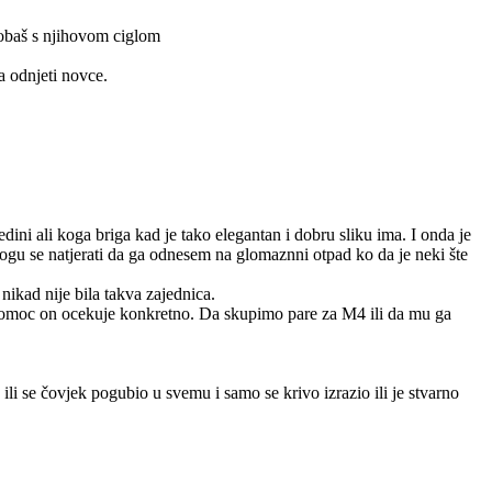
probaš s njihovom ciglom
a odnjeti novce.
ini ali koga briga kad je tako elegantan i dobru sliku ima. I onda je
mogu se natjerati da ga odnesem na glomaznni otpad ko da je neki šte
nikad nije bila takva zajednica.
 pomoc on ocekuje konkretno. Da skupimo pare za M4 ili da mu ga
ili se čovjek pogubio u svemu i samo se krivo izrazio ili je stvarno