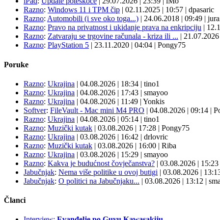
iPad
:
Update poteškoće
|
29.07.2026
|
23:39
|
iMo
Razno
:
Windows 11 i TPM čip
|
02.11.2025
|
10:57
|
dpasaric
Razno
:
Automobili (i sve oko toga...)
|
24.06.2018
|
09:49
|
jur
Razno
:
Pravo na privatnost i ukidanje prava na enkripciju
|
12.
Razno
:
Zatvaraju se trgovine računala - kriza ili ...
|
21.07.202
Razno
:
PlayStation 5
|
23.11.2020
|
04:04
|
Pongy75
Poruke
Razno
:
Ukrajina
| 04.08.2026
|
18:34
|
tino1
Razno
:
Ukrajina
| 04.08.2026
|
17:43
|
smayoo
Razno
:
Ukrajina
| 04.08.2026
|
11:49
|
Yonkis
Softver
:
FileVault - Mac mini M4 PRO
| 04.08.2026
|
09:14
|
P
Razno
:
Ukrajina
| 04.08.2026
|
05:14
|
tino1
Razno
:
Muzički kutak
| 03.08.2026
|
17:28
|
Pongy75
Razno
:
Ukrajina
| 03.08.2026
|
16:42
|
drlovric
Razno
:
Muzički kutak
| 03.08.2026
|
16:00
|
Riba
Razno
:
Ukrajina
| 03.08.2026
|
15:29
|
smayoo
Razno
:
Kakva je budućnost čovječanstva?
| 03.08.2026
|
15:2
Jabučnjak
:
Nema više politike u ovoj butigi
| 03.08.2026
|
13:1
Jabučnjak
:
O politici na Jabučnjaku...
| 03.08.2026
|
13:12
|
sma
Članci
Interview:
Evanđelje po Guyu Kawasakiju