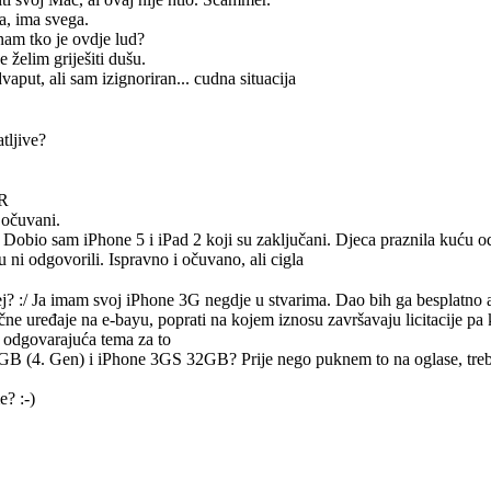
ča, ima svega.
nam tko je ovdje lud?
e želim griješiti dušu.
vaput, ali sam izignoriran... cudna situacija
tljive?
HR
 očuvani.
 Dobio sam iPhone 5 i iPad 2 koji su zaključani. Djeca praznila kuću 
 ni odgovorili. Ispravno i očuvano, ali cigla
j? :/ Ja imam svoj iPhone 3G negdje u stvarima. Dao bih ga besplatno a
čne uređaje na e-bayu, poprati na kojem iznosu završavaju licitacije pa k
la odgovarajuća tema za to
GB (4. Gen) i iPhone 3GS 32GB? Prije nego puknem to na oglase, treba
? :-)