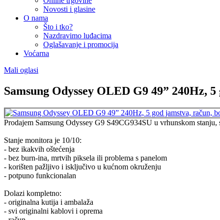
Online trgovine
Novosti i glasine
O nama
Što i tko?
Nazdravimo luđacima
Oglašavanje i promocija
Voćarna
Mali oglasi
Samsung Odyssey OLED G9 49” 240Hz, 5 g
Prodajem Samsung Odyssey G9 S49CG934SU u vrhunskom stanju, star 
Stanje monitora je 10/10:
- bez ikakvih oštećenja
- bez burn-ina, mrtvih piksela ili problema s panelom
- korišten pažljivo i isključivo u kućnom okruženju
- potpuno funkcionalan
Dolazi kompletno:
- originalna kutija i ambalaža
- svi originalni kablovi i oprema
- račun