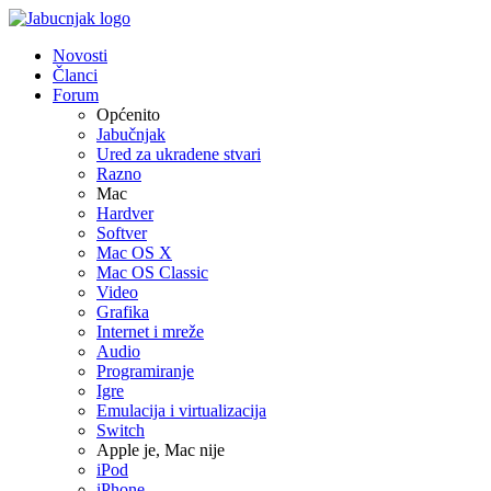
Novosti
Članci
Forum
Općenito
Jabučnjak
Ured za ukradene stvari
Razno
Mac
Hardver
Softver
Mac OS X
Mac OS Classic
Video
Grafika
Internet i mreže
Audio
Programiranje
Igre
Emulacija i virtualizacija
Switch
Apple je, Mac nije
iPod
iPhone