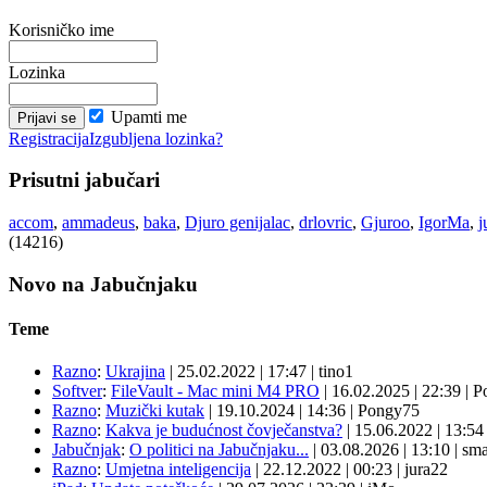
Korisničko ime
Lozinka
Upamti me
Registracija
Izgubljena lozinka?
Prisutni jabučari
accom
,
ammadeus
,
baka
,
Djuro genijalac
,
drlovric
,
Gjuroo
,
IgorMa
,
j
(14216)
Novo na Jabučnjaku
Teme
Razno
:
Ukrajina
|
25.02.2022
|
17:47
|
tino1
Softver
:
FileVault - Mac mini M4 PRO
|
16.02.2025
|
22:39
|
P
Razno
:
Muzički kutak
|
19.10.2024
|
14:36
|
Pongy75
Razno
:
Kakva je budućnost čovječanstva?
|
15.06.2022
|
13:5
Jabučnjak
:
O politici na Jabučnjaku...
|
03.08.2026
|
13:10
|
sma
Razno
:
Umjetna inteligencija
|
22.12.2022
|
00:23
|
jura22