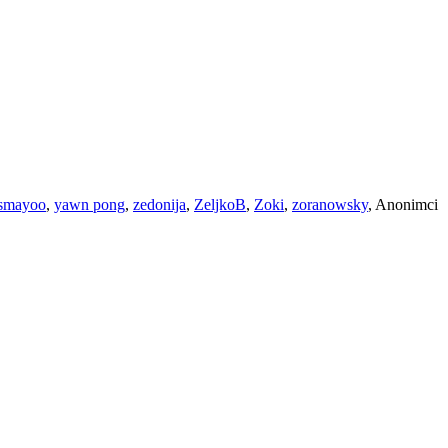
smayoo
,
yawn pong
,
zedonija
,
ZeljkoB
,
Zoki
,
zoranowsky
, Anonimci