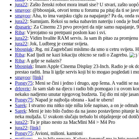
jura22
: Zašto ženski robot mora imati sise? U stvari, zašto uopć
smayoo
: @bbosnjak, otvori temu u forumu pa pitaj da ti se jave
smayoo
: Aha, to ima vanjsku ciglu za napajanje? Pa da, onda s
jura22
: Sumnjam. Rekoi su neka nabavim nateriju i onda je budu 
dpasaric
: Za Cinemu 23 prvo provjeri da nije samo napajanje, 
Riba
: Vjerojatno su pretrpani poslom kao i svi.
jura22
: Vidim hvalite RAM servis. Ja sam ih pitao za promjenu ba
jura22
: Jok, Ludbreg je centar svijeta.
bbosnjak
: Jbg. mi Zagrebčani mislimo da smo u cetru svijeta. H
Riba
: Kad ljudi ne kazi lokaciju obicno se radi o Zagrebu.
Riba
: A gdje se nalazis?
bbosnjak
: Imam Apple Cinema Display 23-Inch. Radio je ok do pr
prestao raditi. Ima li igdje servis koji bi to mogao pogledati 
smayoo
:
[link]
Pongy75
: Meni se čini i jedno i drugo, app šema. A vaditi se n
drlovric
: Ja sam slab na djecu i radio bih pomogao i u ovom k
nekako nadjemo unutar njegovog budzeta. Taj dio mi nije jasan.
Pongy75
: Napad je najbolja obrana - kad te uberu!
Sarek
: I stvarno mu nitko nije ništa loše napisao, a on je odm
Sarek
: Meni je isto bilo čudno da na jasno postavljeno pitanje 
neka muljaža. U svakom slučaju trebalo bi objašnjenje od dotičn
jura22
: Tu je pitao nesto za MacMini M4 > M4 Pro
jura22
:
[link]
Pongy75
: Avioni, milioni. kamioni
matijazx
: -- to je bila prevara. Kolega forumaš mu je htio posud