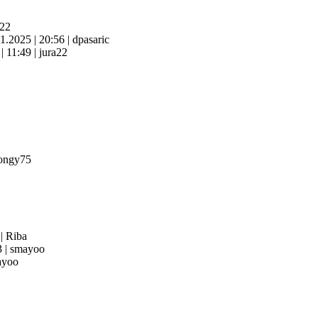
a22
11.2025
|
20:56
|
dpasaric
6
|
11:49
|
jura22
ongy75
3
|
Riba
3
|
smayoo
yoo