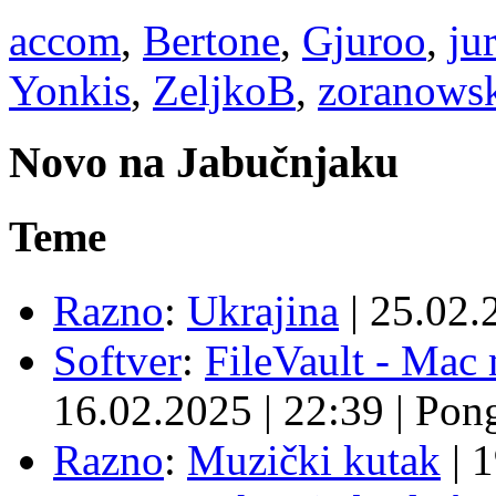
accom
,
Bertone
,
Gjuroo
,
ju
Yonkis
,
ZeljkoB
,
zoranows
Novo na Jabučnjaku
Teme
Razno
:
Ukrajina
|
25.02.
Softver
:
FileVault - Ma
16.02.2025
|
22:39
|
Pon
Razno
:
Muzički kutak
|
1