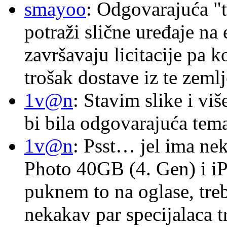
smayoo
: Odgovarajuća "t
potraži slične uređaje na
završavaju licitacije pa k
trošak dostave iz te zemlj
1v@n
: Stavim slike i vi
bi bila odgovarajuća tema
1v@n
: Psst… jel ima ne
Photo 40GB (4. Gen) i i
puknem to na oglase, tre
nekakav par specijalaca