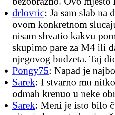
bezobrazno. Ovo mjesto n
drlovric
: Ja sam slab na 
ovom konkretnom slucaju
nisam shvatio kakvu pom
skupimo pare za M4 ili 
njegovog budzeta. Taj dio
Pongy75
: Napad je najbo
Sarek
: I stvarno mu nitko
odmah krenuo u neke ob
Sarek
: Meni je isto bilo