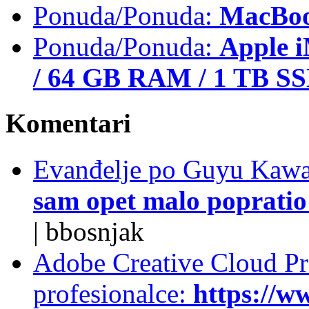
Ponuda/Ponuda:
MacBoo
Ponuda/Ponuda:
Apple i
/ 64 GB RAM / 1 TB S
Komentari
Evanđelje po Guyu Kawa
sam opet malo popratio 
|
bbosnjak
Adobe Creative Cloud Pro
profesionalce:
https://w