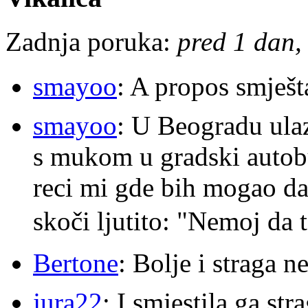
Zadnja poruka:
pred 1 dan, 
smayoo
: A propos smješt
smayoo
: U Beogradu ulaz
s mukom u gradski autobu
reci mi gde bih mogao da 
skoči ljutito: "Nemoj da 
Bertone
: Bolje i straga 
jura22
: I smjestila ga str