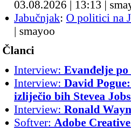
03.08.2026
|
13:13
|
sma
Jabučnjak
:
O politici na 
|
smayoo
Članci
Interview:
Evanđelje p
Interview:
David Pogue: 
izliječio bih Stevea Job
Interview:
Ronald Wayne
Softver:
Adobe Creative 