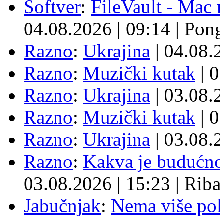
Softver
:
FileVault - Ma
04.08.2026
|
09:14
|
Pon
Razno
:
Ukrajina
| 04.08
Razno
:
Muzički kutak
| 
Razno
:
Ukrajina
| 03.08
Razno
:
Muzički kutak
| 
Razno
:
Ukrajina
| 03.08
Razno
:
Kakva je budućno
03.08.2026
|
15:23
|
Rib
Jabučnjak
:
Nema više pol