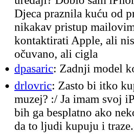
Djeca praznila kuću od p
nikakav pristup mailovi
kontaktirati Apple, ali ni
očuvano, ali cigla
dpasaric
: Zadnji model k
drlovric
: Zasto bi itko k
muzej? :/ Ja imam svoj i
bih ga besplatno ako nek
da to ljudi kupuju i traze.