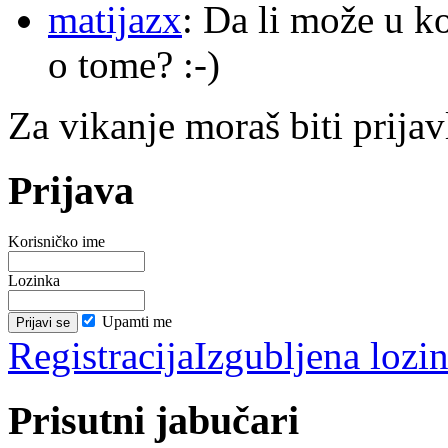
matijazx
: Da li može u k
o tome? :-)
Za vikanje moraš biti prijav
Prijava
Korisničko ime
Lozinka
Upamti me
Registracija
Izgubljena lozi
Prisutni jabučari