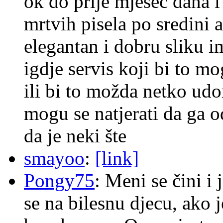
ok do prije mjesec dana i
mrtvih pisela po sredini a
elegantan i dobru sliku im
igdje servis koji bi to m
ili bi to možda netko ud
mogu se natjerati da ga
da je neki šte
smayoo
:
[link]
Pongy75
: Meni se čini i
se na bilesnu djecu, ako j