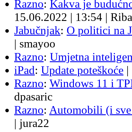
Razno
:
Kakva je budućno
15.06.2022
|
13:54
|
Rib
Jabučnjak
:
O politici na 
|
smayoo
Razno
:
Umjetna inteligen
iPad
:
Update poteškoće
|
Razno
:
Windows 11 i TP
dpasaric
Razno
:
Automobili (i sve
|
jura22