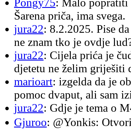
Pongy75
: Malo popratiti
Šarena priča, ima svega.
jura22
: 8.2.2025. Pise d
ne znam tko je ovdje lud
jura22
: Cijela prića je č
djetetu ne želim griješiti
marioart
: izgelda da je o
pomoc dvaput, ali sam izi
jura22
: Gdje je tema o 
Gjuroo
: @Yonkis: Otvori