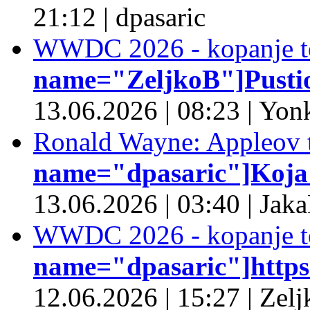
21:12
|
dpasaric
WWDC 2026 - kopanje t
name="ZeljkoB"]Pustio 
13.06.2026
|
08:23
|
Yonk
Ronald Wayne: Appleov t
name="dpasaric"]Koja je
13.06.2026
|
03:40
|
Jaka
WWDC 2026 - kopanje t
name="dpasaric"]https:/
12.06.2026
|
15:27
|
Zelj