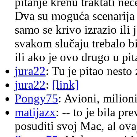
pitanje krenu traktati ne
Dva su moguća scenarija 
samo se krivo izrazio ili
svakom slučaju trebalo b
ili ako je ovo drugo u pi
jura22
: Tu je pitao nes
jura22
:
[link]
Pongy75
: Avioni, milion
matijazx
: -- to je bila p
posuditi svoj Mac, al ova