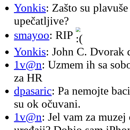
Yonkis
: Zašto su plavuše
upečatljive?
smayoo
: RIP
Yonkis
: John C. Dvorak 
1v@n
: Uzmem ih sa sob
za HR
dpasaric
: Pa nemojte baci
su ok očuvani.
1v@n
: Jel vam za muzej
uređaji? Dobio sam iPhone