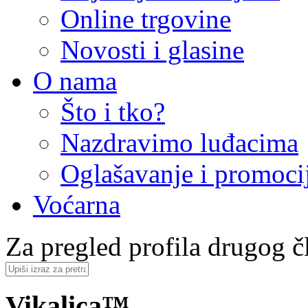
Online trgovine
Novosti i glasine
O nama
Što i tko?
Nazdravimo luđacima
Oglašavanje i promoci
Voćarna
Za pregled profila drugog čl
Vikalica™