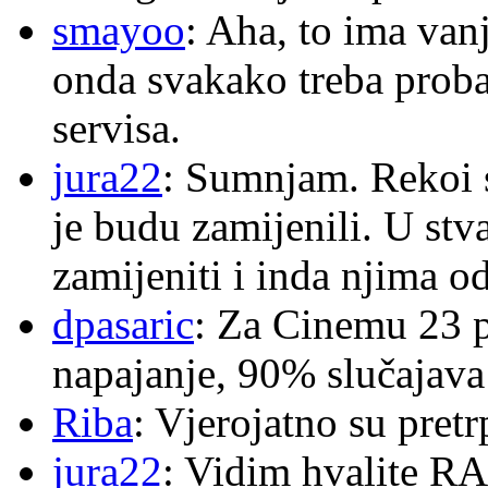
smayoo
: Aha, to ima van
onda svakako treba proba
servisa.
jura22
: Sumnjam. Rekoi s
je budu zamijenili. U stva
zamijeniti i inda njima o
dpasaric
: Za Cinemu 23 p
napajanje, 90% slučajava
Riba
: Vjerojatno su pretr
jura22
: Vidim hvalite RA