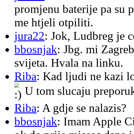
promjenu baterije pa su p
me htjeli otpiliti.
jura22
: Jok, Ludbreg je c
bbosnjak
: Jbg. mi Zagre
svijeta. Hvala na linku.
Riba
: Kad ljudi ne kazi 
U tom slucaju preporu
Riba
: A gdje se nalazis?
bbosnjak
: Imam Apple Ci