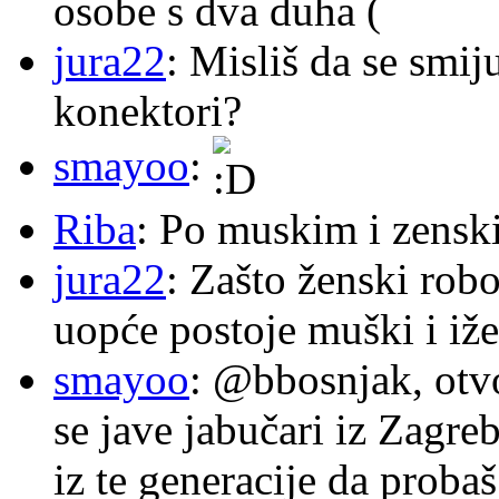
osobe s dva duha (
jura22
: Misliš da se smij
konektori?
smayoo
:
Riba
: Po muskim i zensk
jura22
: Zašto ženski robo
uopće postoje muški i iže
smayoo
: @bbosnjak, otvo
se jave jabučari iz Zagre
iz te generacije da proba