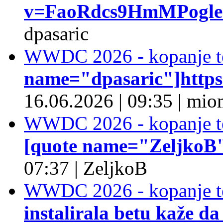
v=FaoRdcs9HmMPogleda
dpasaric
WWDC 2026 - kopanje t
name="dpasaric"]https:/
16.06.2026
|
09:35
|
mio
WWDC 2026 - kopanje t
[quote name="ZeljkoB"]
07:37
|
ZeljkoB
WWDC 2026 - kopanje t
instalirala betu kaže da