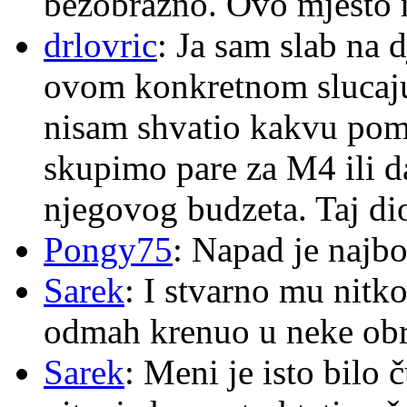
bezobrazno. Ovo mjesto n
drlovric
: Ja sam slab na 
ovom konkretnom slucaju
nisam shvatio kakvu pom
skupimo pare za M4 ili 
njegovog budzeta. Taj dio
Pongy75
: Napad je najbo
Sarek
: I stvarno mu nitko
odmah krenuo u neke ob
Sarek
: Meni je isto bilo