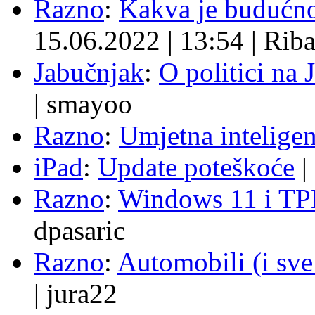
Razno
:
Kakva je budućno
15.06.2022
|
13:54
|
Rib
Jabučnjak
:
O politici na 
|
smayoo
Razno
:
Umjetna inteligen
iPad
:
Update poteškoće
|
Razno
:
Windows 11 i TP
dpasaric
Razno
:
Automobili (i sve
|
jura22