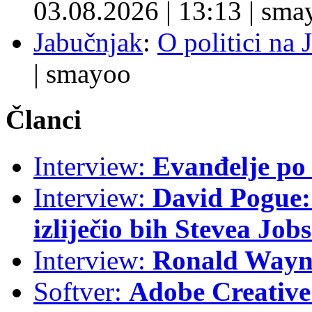
03.08.2026
|
13:13
|
sma
Jabučnjak
:
O politici na 
|
smayoo
Članci
Interview:
Evanđelje p
Interview:
David Pogue: 
izliječio bih Stevea Job
Interview:
Ronald Wayne
Softver:
Adobe Creative 