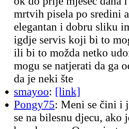
ok do prije mjesec dana i
mrtvih pisela po sredini a
elegantan i dobru sliku im
igdje servis koji bi to m
ili bi to možda netko ud
mogu se natjerati da ga
da je neki šte
smayoo
:
[link]
Pongy75
: Meni se čini i
se na bilesnu djecu, ako j