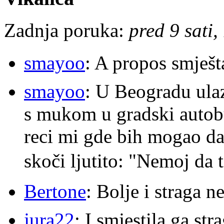
Zadnja poruka:
pred 9 sati,
smayoo
: A propos smješt
smayoo
: U Beogradu ulaz
s mukom u gradski autobu
reci mi gde bih mogao da 
skoči ljutito: "Nemoj da 
Bertone
: Bolje i straga 
jura22
: I smjestila ga str