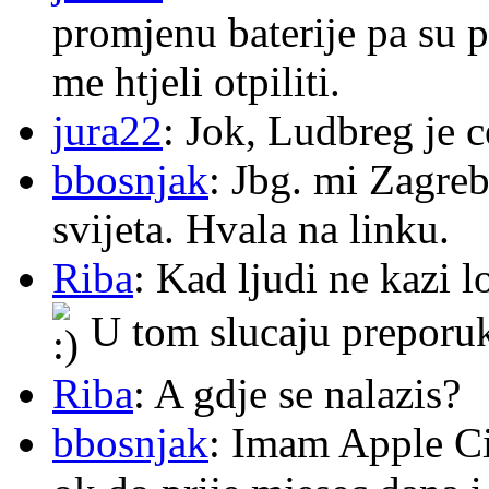
promjenu baterije pa su p
me htjeli otpiliti.
jura22
: Jok, Ludbreg je c
bbosnjak
: Jbg. mi Zagre
svijeta. Hvala na linku.
Riba
: Kad ljudi ne kazi 
U tom slucaju preporu
Riba
: A gdje se nalazis?
bbosnjak
: Imam Apple Ci