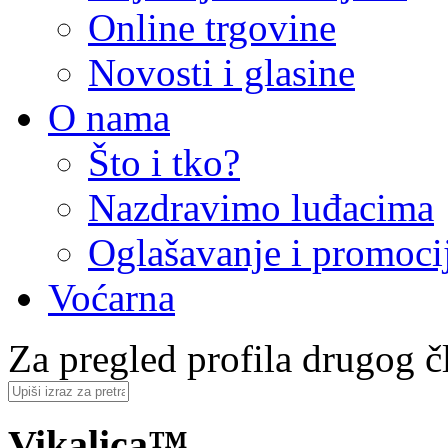
Online trgovine
Novosti i glasine
O nama
Što i tko?
Nazdravimo luđacima
Oglašavanje i promoci
Voćarna
Za pregled profila drugog čl
Vikalica™