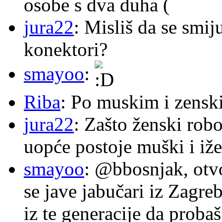
osobe s dva duha (
jura22
: Misliš da se smij
konektori?
smayoo
:
Riba
: Po muskim i zensk
jura22
: Zašto ženski robo
uopće postoje muški i iže
smayoo
: @bbosnjak, otvo
se jave jabučari iz Zagre
iz te generacije da proba