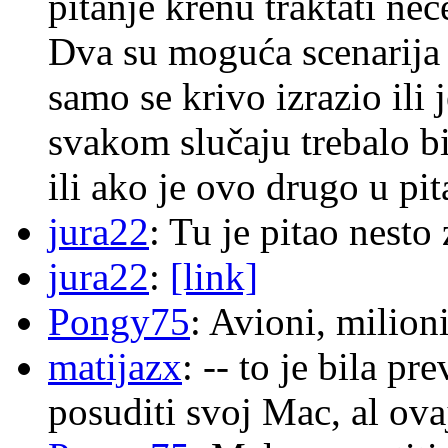
pitanje krenu traktati ne
Dva su moguća scenarija 
samo se krivo izrazio ili
svakom slučaju trebalo b
ili ako je ovo drugo u pi
jura22
: Tu je pitao nes
jura22
:
[link]
Pongy75
: Avioni, milion
matijazx
: -- to je bila p
posuditi svoj Mac, al ova