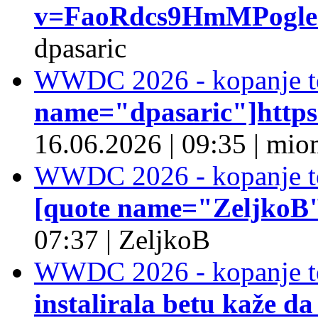
v=FaoRdcs9HmMPogleda
dpasaric
WWDC 2026 - kopanje t
name="dpasaric"]https:/
16.06.2026
|
09:35
|
mio
WWDC 2026 - kopanje t
[quote name="ZeljkoB"]
07:37
|
ZeljkoB
WWDC 2026 - kopanje t
instalirala betu kaže da