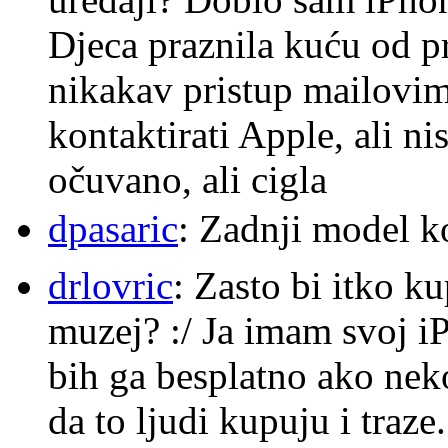
Djeca praznila kuću od p
nikakav pristup mailovi
kontaktirati Apple, ali ni
očuvano, ali cigla
dpasaric
: Zadnji model k
drlovric
: Zasto bi itko k
muzej? :/ Ja imam svoj i
bih ga besplatno ako nek
da to ljudi kupuju i traze.