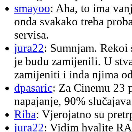
smayoo
: Aha, to ima van
onda svakako treba proba
servisa.
jura22
: Sumnjam. Rekoi s
je budu zamijenili. U stva
zamijeniti i inda njima o
dpasaric
: Za Cinemu 23 p
napajanje, 90% slučajava
Riba
: Vjerojatno su pretr
jura22
: Vidim hvalite RA