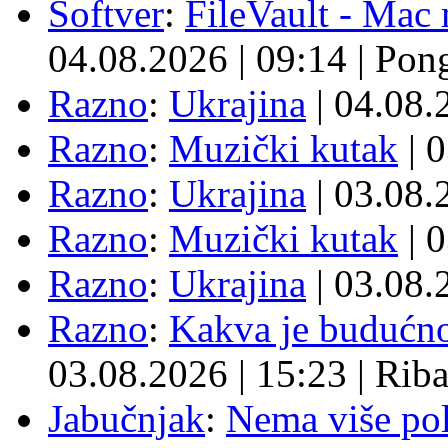
Softver
:
FileVault - Ma
04.08.2026
|
09:14
|
Pon
Razno
:
Ukrajina
| 04.08
Razno
:
Muzički kutak
| 
Razno
:
Ukrajina
| 03.08
Razno
:
Muzički kutak
| 
Razno
:
Ukrajina
| 03.08
Razno
:
Kakva je budućno
03.08.2026
|
15:23
|
Rib
Jabučnjak
:
Nema više pol