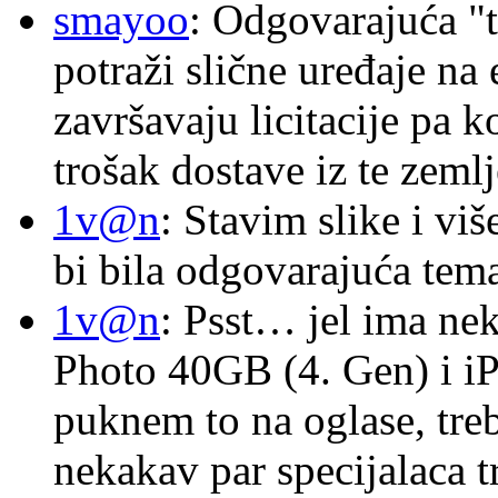
smayoo
: Odgovarajuća "t
potraži slične uređaje na
završavaju licitacije pa k
trošak dostave iz te zemlj
1v@n
: Stavim slike i vi
bi bila odgovarajuća tema
1v@n
: Psst… jel ima ne
Photo 40GB (4. Gen) i i
puknem to na oglase, tre
nekakav par specijalaca