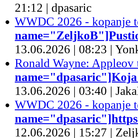
21:12
|
dpasaric
WWDC 2026 - kopanje t
name="ZeljkoB"]Pustio 
13.06.2026
|
08:23
|
Yonk
Ronald Wayne: Appleov t
name="dpasaric"]Koja je
13.06.2026
|
03:40
|
Jaka
WWDC 2026 - kopanje t
name="dpasaric"]https:/
12.06.2026
|
15:27
|
Zelj