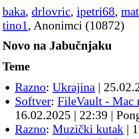
baka
,
drlovric
,
ipetri68
,
mat
tino1
, Anonimci (10872)
Novo na Jabučnjaku
Teme
Razno
:
Ukrajina
|
25.02.
Softver
:
FileVault - Ma
16.02.2025
|
22:39
|
Pon
Razno
:
Muzički kutak
|
1