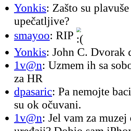
Yonkis
: Zašto su plavuše
upečatljive?
smayoo
: RIP
Yonkis
: John C. Dvorak 
1v@n
: Uzmem ih sa sob
za HR
dpasaric
: Pa nemojte baci
su ok očuvani.
1v@n
: Jel vam za muzej
uređaji? Dobio sam iPhone