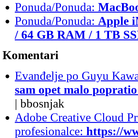
Ponuda/Ponuda:
MacBoo
Ponuda/Ponuda:
Apple i
/ 64 GB RAM / 1 TB S
Komentari
Evanđelje po Guyu Kawa
sam opet malo popratio 
|
bbosnjak
Adobe Creative Cloud Pro
profesionalce:
https://w