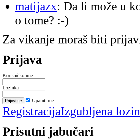
matijazx
: Da li može u k
o tome? :-)
Za vikanje moraš biti prijav
Prijava
Korisničko ime
Lozinka
Upamti me
Registracija
Izgubljena lozi
Prisutni jabučari