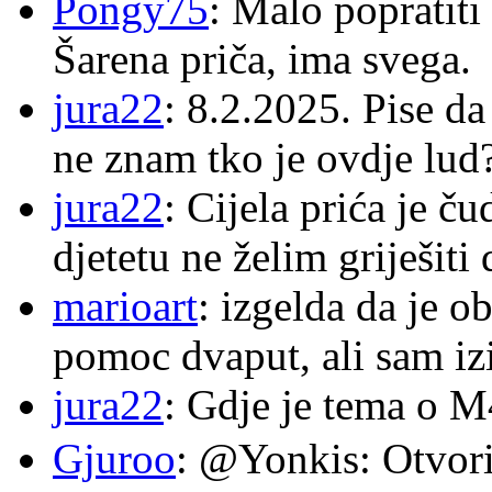
Pongy75
: Malo popratiti
Šarena priča, ima svega.
jura22
: 8.2.2025. Pise d
ne znam tko je ovdje lud
jura22
: Cijela prića je č
djetetu ne želim griješiti
marioart
: izgelda da je o
pomoc dvaput, ali sam izi
jura22
: Gdje je tema o 
Gjuroo
: @Yonkis: Otvori