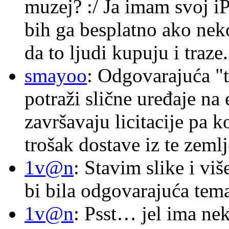
muzej? :/ Ja imam svoj i
bih ga besplatno ako nek
da to ljudi kupuju i traze.
smayoo
: Odgovarajuća "t
potraži slične uređaje na
završavaju licitacije pa k
trošak dostave iz te zemlj
1v@n
: Stavim slike i vi
bi bila odgovarajuća tema
1v@n
: Psst… jel ima ne