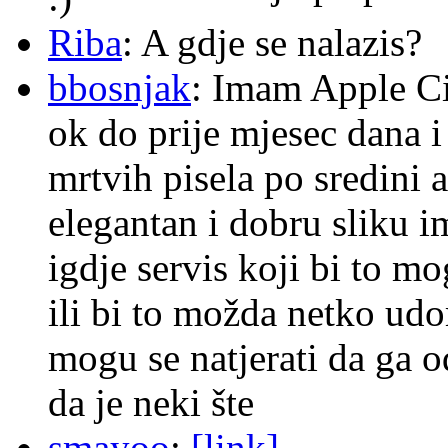
Riba
: A gdje se nalazis?
bbosnjak
: Imam Apple Ci
ok do prije mjesec dana i
mrtvih pisela po sredini a
elegantan i dobru sliku im
igdje servis koji bi to m
ili bi to možda netko ud
mogu se natjerati da ga
da je neki šte
smayoo
:
[link]