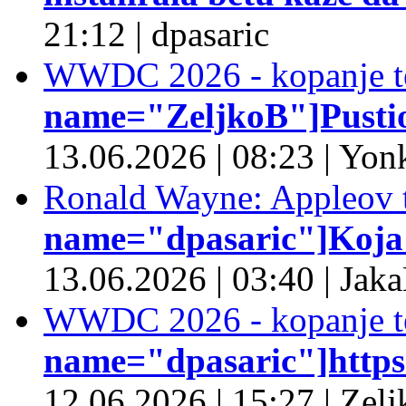
21:12
|
dpasaric
WWDC 2026 - kopanje t
name="ZeljkoB"]Pustio 
13.06.2026
|
08:23
|
Yonk
Ronald Wayne: Appleov t
name="dpasaric"]Koja je
13.06.2026
|
03:40
|
Jaka
WWDC 2026 - kopanje t
name="dpasaric"]https:/
12.06.2026
|
15:27
|
Zelj