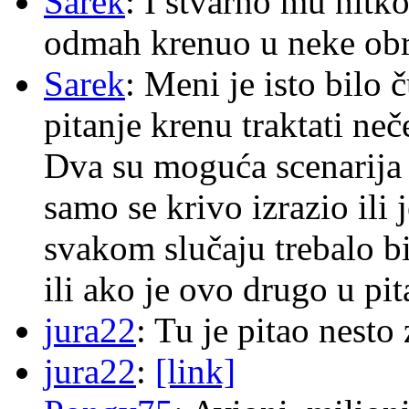
Sarek
: I stvarno mu nitko
odmah krenuo u neke ob
Sarek
: Meni je isto bilo
pitanje krenu traktati ne
Dva su moguća scenarija 
samo se krivo izrazio ili
svakom slučaju trebalo b
ili ako je ovo drugo u pi
jura22
: Tu je pitao nes
jura22
:
[link]