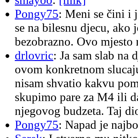
Pongy75
: Meni se čini i
se na bilesnu djecu, ako j
bezobrazno. Ovo mjesto n
drlovric
: Ja sam slab na 
ovom konkretnom slucaju
nisam shvatio kakvu pom
skupimo pare za M4 ili 
njegovog budzeta. Taj dio
Pongy75
: Napad je najbo