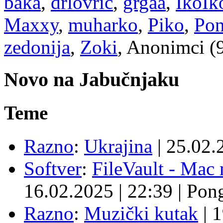
baka
,
drlovric
,
grgaa
,
IkoIk
Maxxy
,
muharko
,
Piko
,
Po
zedonija
,
Zoki
, Anonimci (
Novo na Jabučnjaku
Teme
Razno
:
Ukrajina
|
25.02.
Softver
:
FileVault - Ma
16.02.2025
|
22:39
|
Pon
Razno
:
Muzički kutak
|
1