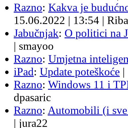
Razno
:
Kakva je budućno
15.06.2022
|
13:54
|
Rib
Jabučnjak
:
O politici na 
|
smayoo
Razno
:
Umjetna inteligen
iPad
:
Update poteškoće
|
Razno
:
Windows 11 i TP
dpasaric
Razno
:
Automobili (i sve
|
jura22