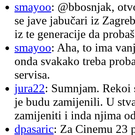
smayoo
: @bbosnjak, otvo
se jave jabučari iz Zagre
iz te generacije da proba
smayoo
: Aha, to ima van
onda svakako treba proba
servisa.
jura22
: Sumnjam. Rekoi s
je budu zamijenili. U stva
zamijeniti i inda njima o
dpasaric
: Za Cinemu 23 p