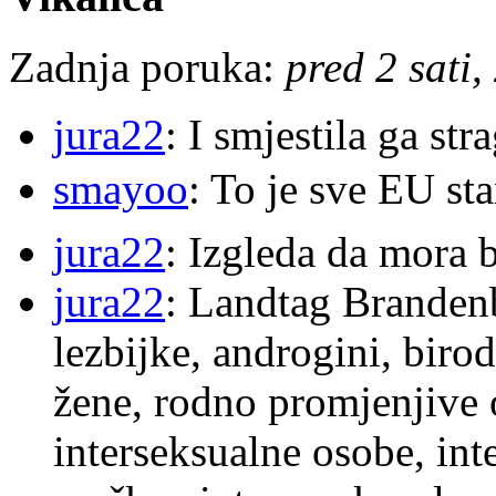
Zadnja poruka:
pred 2 sati,
jura22
: I smjestila ga str
smayoo
: To je sve EU s
jura22
: Izgleda da mora b
jura22
: Landtag Brandenb
lezbijke, androgini, biro
žene, rodno promjenjive 
interseksualne osobe, int