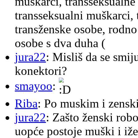
muškarci, transseksualne 
transseksualni muškarci,
transženske osobe, rodno
osobe s dva duha (
jura22
: Misliš da se smij
konektori?
smayoo
:
Riba
: Po muskim i zensk
jura22
: Zašto ženski robo
uopće postoje muški i iže