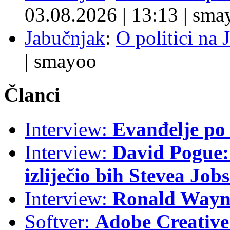
03.08.2026
|
13:13
|
sma
Jabučnjak
:
O politici na 
|
smayoo
Članci
Interview:
Evanđelje p
Interview:
David Pogue: 
izliječio bih Stevea Job
Interview:
Ronald Wayne
Softver:
Adobe Creative 