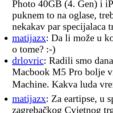
Photo 40GB (4. Gen) i i
puknem to na oglase, tre
nekakav par specijalaca
matijazx
: Da li može u k
o tome? :-)
drlovric
: Radili smo dana
Macbook M5 Pro bolje v
Machine. Kakva luda v
matijazx
: Za eartipse, u 
zagrebačkog Cvjetnog trg