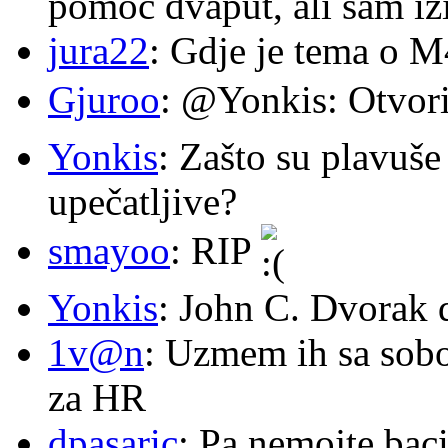
pomoc dvaput, ali sam izi
jura22
: Gdje je tema o 
Gjuroo
: @Yonkis: Otvori
Yonkis
: Zašto su plavuše
upečatljive?
smayoo
: RIP
Yonkis
: John C. Dvorak 
1v@n
: Uzmem ih sa sob
za HR
dpasaric
: Pa nemojte baci