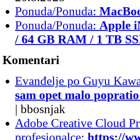
Ponuda/Ponuda:
MacBoo
Ponuda/Ponuda:
Apple i
/ 64 GB RAM / 1 TB S
Komentari
Evanđelje po Guyu Kawa
sam opet malo popratio 
|
bbosnjak
Adobe Creative Cloud Pro
profesionalce:
https://w