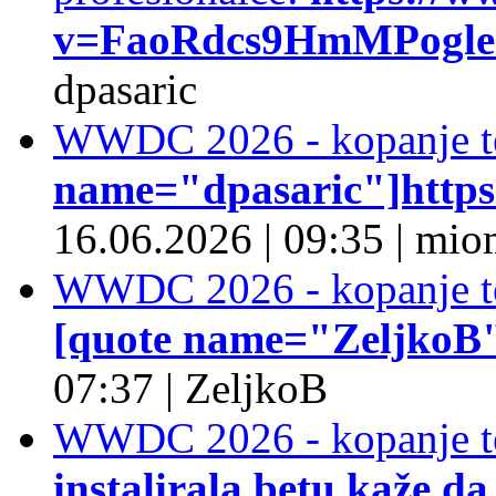
v=FaoRdcs9HmMPogleda
dpasaric
WWDC 2026 - kopanje t
name="dpasaric"]https:/
16.06.2026
|
09:35
|
mio
WWDC 2026 - kopanje t
[quote name="ZeljkoB"]
07:37
|
ZeljkoB
WWDC 2026 - kopanje t
instalirala betu kaže da