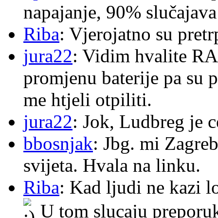
napajanje, 90% slučajava
Riba
: Vjerojatno su pretr
jura22
: Vidim hvalite RA
promjenu baterije pa su p
me htjeli otpiliti.
jura22
: Jok, Ludbreg je c
bbosnjak
: Jbg. mi Zagre
svijeta. Hvala na linku.
Riba
: Kad ljudi ne kazi 
U tom slucaju preporu