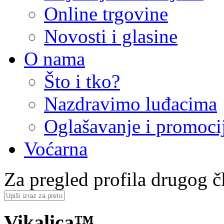
Online trgovine
Novosti i glasine
O nama
Što i tko?
Nazdravimo luđacima
Oglašavanje i promoci
Voćarna
Za pregled profila drugog čl
Vikalica™