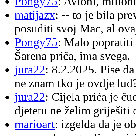
Pongy75
: Avioni, milion
matijazx
: -- to je bila p
posuditi svoj Mac, al ova
Pongy75
: Malo popratiti
Šarena priča, ima svega.
jura22
: 8.2.2025. Pise d
ne znam tko je ovdje lud
jura22
: Cijela prića je č
djetetu ne želim griješiti
marioart
: izgelda da je o