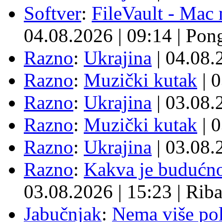
Softver
:
FileVault - Ma
04.08.2026
|
09:14
|
Pon
Razno
:
Ukrajina
| 04.08
Razno
:
Muzički kutak
| 
Razno
:
Ukrajina
| 03.08
Razno
:
Muzički kutak
| 
Razno
:
Ukrajina
| 03.08
Razno
:
Kakva je budućno
03.08.2026
|
15:23
|
Rib
Jabučnjak
:
Nema više pol