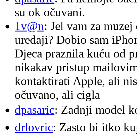
su ok očuvani.
1v@n
: Jel vam za muzej
uređaji? Dobio sam iPhone
Djeca praznila kuću od p
nikakav pristup mailovi
kontaktirati Apple, ali ni
očuvano, ali cigla
dpasaric
: Zadnji model k
drlovric
: Zasto bi itko k