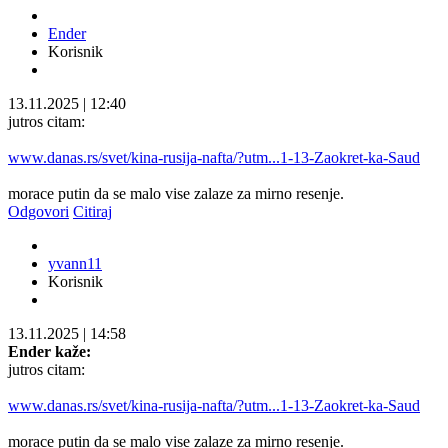
Ender
Korisnik
13.11.2025
|
12:40
jutros citam:
www.danas.rs/svet/kina-rusija-nafta/?utm...1-13-Zaokret-ka-Saud
morace putin da se malo vise zalaze za mirno resenje.
Odgovori
Citiraj
yvann11
Korisnik
13.11.2025
|
14:58
Ender kaže:
jutros citam:
www.danas.rs/svet/kina-rusija-nafta/?utm...1-13-Zaokret-ka-Saud
morace putin da se malo vise zalaze za mirno resenje.