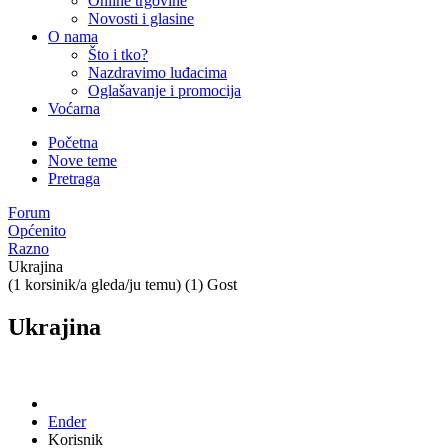
Online trgovine
Novosti i glasine
O nama
Što i tko?
Nazdravimo luđacima
Oglašavanje i promocija
Voćarna
Početna
Nove teme
Pretraga
Forum
Općenito
Razno
Ukrajina
(1 korsinik/a gleda/ju temu) (1) Gost
Ukrajina
Ender
Korisnik