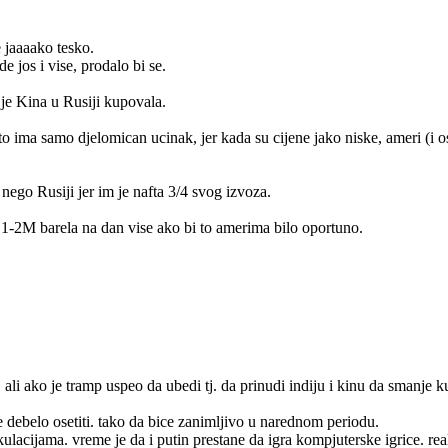
e jaaaako tesko.
 jos i vise, prodalo bi se.
 je Kina u Rusiji kupovala.
 to ima samo djelomican ucinak, jer kada su cijene jako niske, ameri (i o
 nego Rusiji jer im je nafta 3/4 svog izvoza.
 1-2M barela na dan vise ako bi to amerima bilo oportuno.
 ali ako je tramp uspeo da ubedi tj. da prinudi indiju i kinu da smanje 
e debelo osetiti. tako da bice zanimljivo u narednom periodu.
lacijama. vreme je da i putin prestane da igra kompjuterske igrice. real