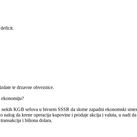
eficit.
zdate te drzavne obveznice.
nu ekonomiju?
u nekih KGB sefova u bivsem SSSR da slome zapadni ekonomski sistem i 
ao nalog da krene operacija kupovine i prodaje akcija i valuta, u nadi da c
ransakcija i biliona dolara.