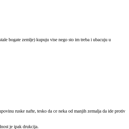
stale bogate zemlje) kupuju vise nego sto im treba i ubacuju u
kupovinu ruske nafte, tesko da ce neka od manjih zemalja da ide protiv
nost je ipak drukcija.