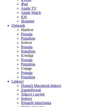
iPad
Apple TV
Apple Watch
iOS
Homekit
Oglasnik
Hardver
Ponuda
Potražnja
Softver
Ponuda
Potražnja
iUređaji
Ponuda
Potražnja
Usluge
Ponuda
Potražnja
Linkovi
Domaći Macintosh linkovi
Zanimljivosti
Trikovi i savjeti
Softver
Prijatelji Jabučnjaka