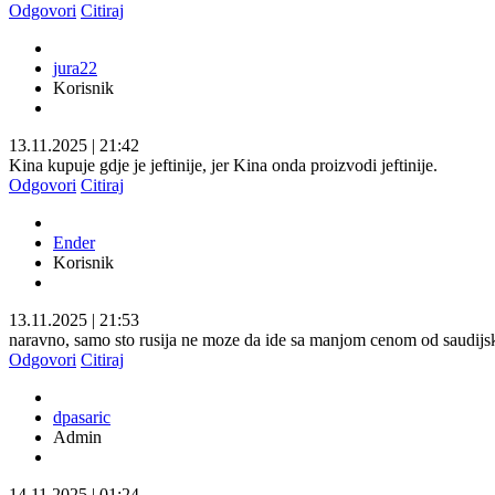
Odgovori
Citiraj
jura22
Korisnik
13.11.2025
|
21:42
Kina kupuje gdje je jeftinije, jer Kina onda proizvodi jeftinije.
Odgovori
Citiraj
Ender
Korisnik
13.11.2025
|
21:53
naravno, samo sto rusija ne moze da ide sa manjom cenom od saudijske i
Odgovori
Citiraj
dpasaric
Admin
14.11.2025
|
01:24