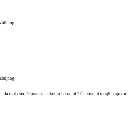
zbiljnog.
zbiljnog.
da okrivimo čepove za sukob u Ukrajini ? Čepove bi mogli nagovoriti da