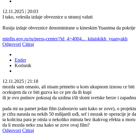
12.11.2025
|
20:03
I tako, velesila izdaje obveznice u stranoj valuti
Rusija izdaje obveznice denominirane u kineskim Yuanima da pokrije d
minfin.gov.ru/ru/press-center/?id_4=4004..._kitaiskikh_yuanyakh
Odgovori
Citiraj
Ender
Korisnik
12.11.2025
|
21:18
mozda sam omasio, ali nisam primetio u kom ukupnom iznosu ce biti i
ocekujem da ce biti guzva ko ce pre da ih kupi
ili je ovo putinov pokusaj da uzdma i/ili slomi svetske berze i zapad
pada mi na pamet jedan film (zaboravio sam kako se zove), o projekt
je cifra narasla na nekih 50 milijardi us$, sef i mozak te operacije je d
ta kolicina para je otisla u nekoliko minuta bez ikakvog efekta u moru t
da li mozda neko zna kako se zove ovaj film?
Odgovori
Citiraj