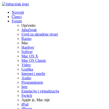
Novosti
Članci
Forum
Općenito
Jabučnjak
Ured za ukradene stvari
Razno
Mac
Hardver
Softver
Mac OS X
Mac OS Classic
Video
Grafika
Internet i mreže
Audio
Programiranje
Igre
Emulacija i virtualizacija
Switch
Apple je, Mac nije
iPod
iPhone