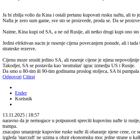
Ja bi zbilja volio da Kina i ostali pretanu kupovati rusku naftu, ali to j
Nafta je zero sum game, sve sto se proizvede, proda se. Da se proizvede
Naime, Kina kupi od SA, a ne od Rusije, ali netko drugi kupi ono sto
Jedini efektivan nacin je rusenje cijena povecanjem ponude, ali i tada
strateske rezerve.
Cijenu moze srusiti jedino SA, ali rusenje cijene je njima nepovoljnije
Takodjer, SA se postavila kao 'neutralan' igrac izmedju US i Rusije.
Da smo u 80-tim ili 90-tim godinama proslog stoljeca, SA bi pumpala
Odgovori
Citiraj
Ender
Korisnik
13.11.2025
|
18:57
naravno da je nemoguce u potpunosti spreciti kupovinu nafte iz rusije,
trampa.
znacajno smanjenje kupovine ruske nafte ili obaranje njene cene, ce s
izgleda 'starcraft' ne uzima u obzir ekonomsku moc jedne strane u kalku