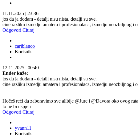
11.11.2025
|
23:36
jos da ja dodam - detalji nisu nista, detalji su sve.
cine razliku izmedju amatera i profesionalaca, izmedju neozbiljnog i o
Odgovori
Citiraj
cariblanco
Korisnik
12.11.2025
|
00:40
Ender kaže:
jos da ja dodam - detalji nisu nista, detalji su sve.
cine razliku izmedju amatera i profesionalaca, izmedju neozbiljnog i o
Hočeš reći da zaboravimo sve alibije @Jure i @Davora oko ovog rata i 
to ne bi uspjeli
Odgovori
Citiraj
yvann11
Korisnik