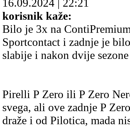
16.09.2024
|
22:21
korisnik kaže:
Bilo je 3x na ContiPremiu
Sportcontact i zadnje je bil
slabije i nakon dvije sezone
Pirelli P Zero ili P Zero N
svega, ali ove zadnje P Ze
draže i od Pilotica, mada n