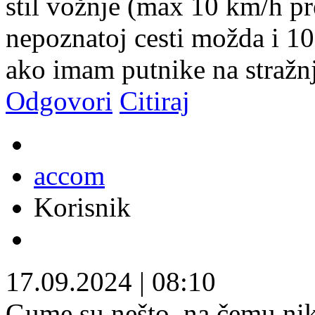
stil vožnje (max 10 km/h p
nepoznatoj cesti možda i 10
ako imam putnike na stražn
Odgovori
Citiraj
accom
Korisnik
17.09.2024
|
08:10
Gume su nešto, na čemu nik