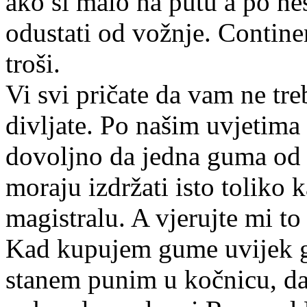
ako si malo na putu a po 
odustati od vožnje. Continen
troši.
Vi svi pričate da vam ne tre
divljate. Po našim uvjetima 
dovoljno da jedna guma od če
moraju izdržati isto toliko k
magistralu. A vjerujte mi to
Kad kupujem gume uvijek g
stanem punim u kočnicu, da j