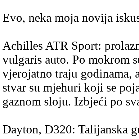
Evo, neka moja novija iskus
Achilles ATR Sport: prolaz
vulgaris auto. Po mokrom s
vjerojatno traju godinama, a
stvar su mjehuri koji se po
gaznom sloju. Izbjeći po sv
Dayton, D320: Talijanska g