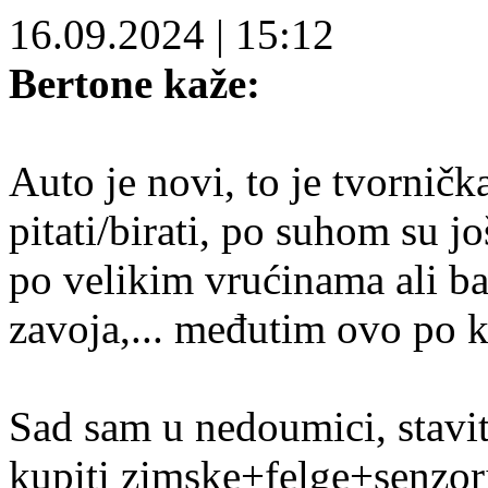
16.09.2024
|
15:12
Bertone kaže:
Auto je novi, to je tvornič
pitati/birati, po suhom su j
po velikim vrućinama ali ba
zavoja,... međutim ovo po ki
Sad sam u nedoumici, staviti
kupiti zimske+felge+senzor