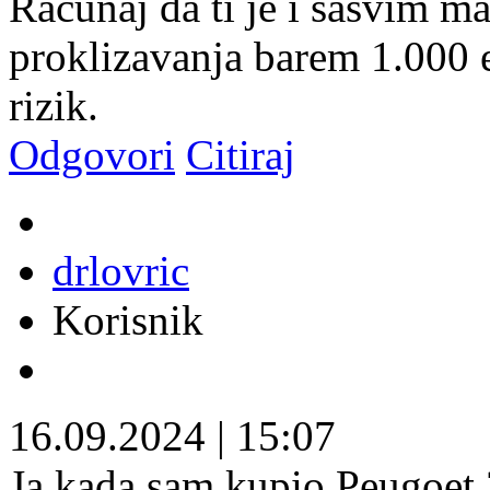
Računaj da ti je i sasvim ma
proklizavanja barem 1.000 eu
rizik.
Odgovori
Citiraj
drlovric
Korisnik
16.09.2024
|
15:07
Ja kada sam kupio Peugoet 3