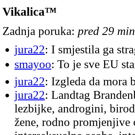
Vikalica™
Zadnja poruka:
pred 29 min
jura22
: I smjestila ga str
smayoo
: To je sve EU s
jura22
: Izgleda da mora b
jura22
: Landtag Brandenb
lezbijke, androgini, biro
žene, rodno promjenjive 