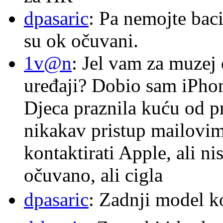
dpasaric
: Pa nemojte baci
su ok očuvani.
1v@n
: Jel vam za muzej
uređaji? Dobio sam iPhone
Djeca praznila kuću od p
nikakav pristup mailovi
kontaktirati Apple, ali ni
očuvano, ali cigla
dpasaric
: Zadnji model k