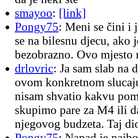
smayoo
:
[link]
Pongy75
: Meni se čini i
se na bilesnu djecu, ako j
bezobrazno. Ovo mjesto n
drlovric
: Ja sam slab na 
ovom konkretnom slucaju
nisam shvatio kakvu pom
skupimo pare za M4 ili 
njegovog budzeta. Taj dio
Pongy75
: Napad je najbo