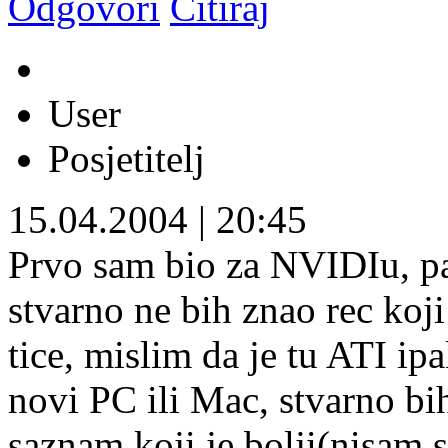
Odgovori
Citiraj
User
Posjetitelj
15.04.2004
|
20:45
Prvo sam bio za NVIDIu, pa
stvarno ne bih znao rec koji
tice, mislim da je tu ATI ip
novi PC ili Mac, stvarno bi
saznam koji je bolji(nisam 