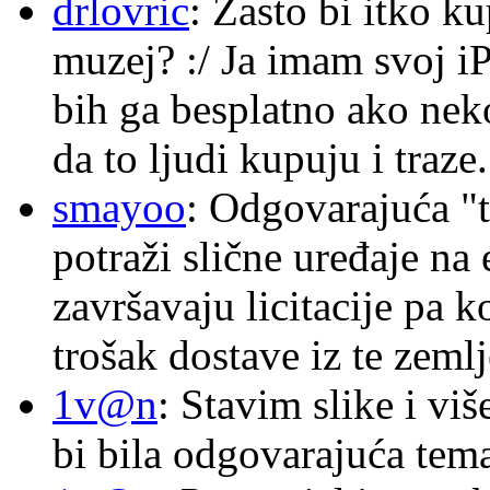
drlovric
: Zasto bi itko k
muzej? :/ Ja imam svoj i
bih ga besplatno ako nek
da to ljudi kupuju i traze.
smayoo
: Odgovarajuća "t
potraži slične uređaje na
završavaju licitacije pa k
trošak dostave iz te zemlj
1v@n
: Stavim slike i vi
bi bila odgovarajuća tema