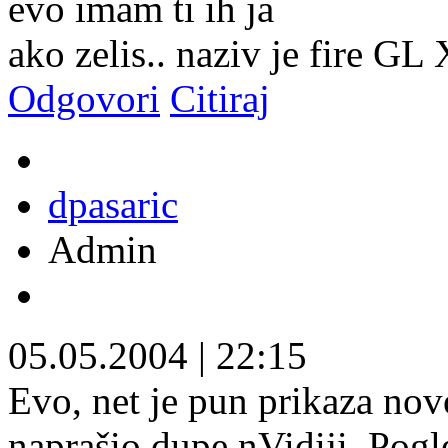
evo imam ti ih ja
ako zelis.. naziv je fire GL 
Odgovori
Citiraj
dpasaric
Admin
05.05.2004
|
22:15
Evo, net je pun prikaza no
naprašio dupe nVidiji. Pog