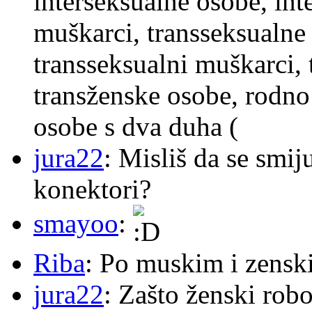
interseksualne osobe, int
muškarci, transseksualne 
transseksualni muškarci,
transženske osobe, rodno
osobe s dva duha (
jura22
: Misliš da se smij
konektori?
smayoo
:
Riba
: Po muskim i zensk
jura22
: Zašto ženski robo