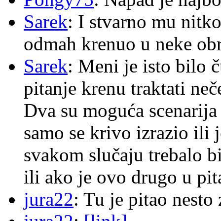
Sarek
: I stvarno mu nitko
odmah krenuo u neke ob
Sarek
: Meni je isto bilo
pitanje krenu traktati ne
Dva su moguća scenarija 
samo se krivo izrazio ili
svakom slučaju trebalo b
ili ako je ovo drugo u pi
jura22
: Tu je pitao nes