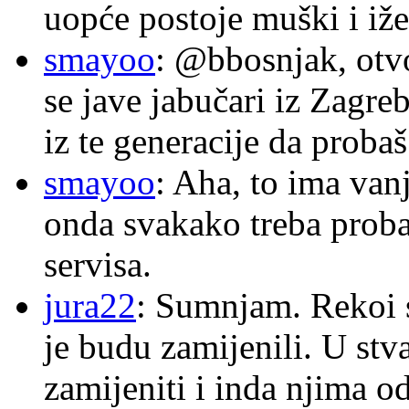
uopće postoje muški i iže
smayoo
: @bbosnjak, otvo
se jave jabučari iz Zagre
iz te generacije da proba
smayoo
: Aha, to ima van
onda svakako treba proba
servisa.
jura22
: Sumnjam. Rekoi s
je budu zamijenili. U stva
zamijeniti i inda njima o