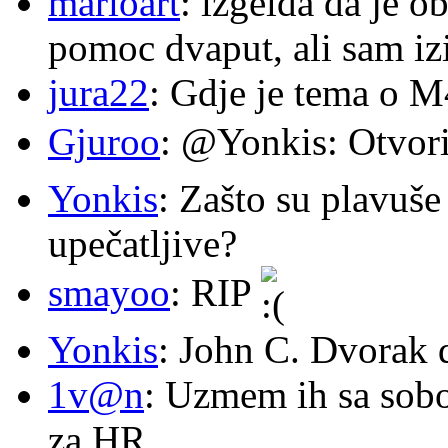
marioart
: izgelda da je o
pomoc dvaput, ali sam izi
jura22
: Gdje je tema o 
Gjuroo
: @Yonkis: Otvori
Yonkis
: Zašto su plavuše
upečatljive?
smayoo
: RIP
Yonkis
: John C. Dvorak 
1v@n
: Uzmem ih sa sob
za HR