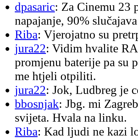
dpasaric
: Za Cinemu 23 p
napajanje, 90% slučajava
Riba
: Vjerojatno su pretr
jura22
: Vidim hvalite RA
promjenu baterije pa su p
me htjeli otpiliti.
jura22
: Jok, Ludbreg je c
bbosnjak
: Jbg. mi Zagre
svijeta. Hvala na linku.
Riba
: Kad ljudi ne kazi 