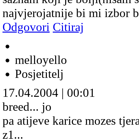
najvjerojatnije bi mi izbor
Odgovori
Citiraj
melloyello
Posjetitelj
17.04.2004
|
00:01
breed... jo
pa atijeve karice mozes tjerat
z1...