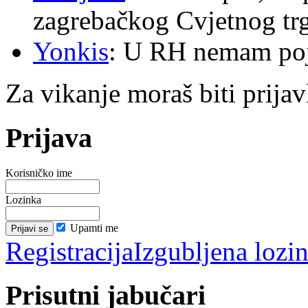
zagrebačkog Cvjetnog trg
Yonkis
: U RH nemam po
Za vikanje moraš biti prijav
Prijava
Korisničko ime
Lozinka
Upamti me
Registracija
Izgubljena lozi
Prisutni jabučari