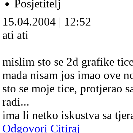
Posjetitelj
15.04.2004
|
12:52
ati ati
mislim sto se 2d grafike tice 
mada nisam jos imao ove nov
sto se moje tice, protjerao 
radi...
ima li netko iskustva sa tje
Odgovori
Citiraj