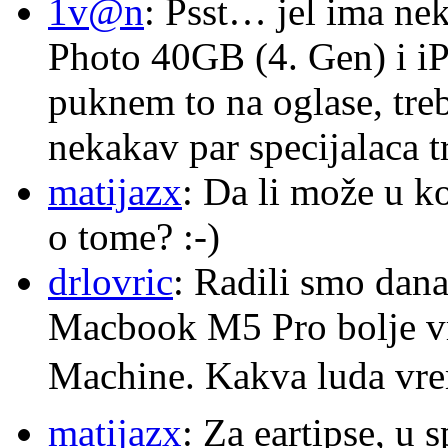
1v@n
: Psst… jel ima ne
Photo 40GB (4. Gen) i i
puknem to na oglase, tre
nekakav par specijalaca
matijazx
: Da li može u k
o tome? :-)
drlovric
: Radili smo dana
Macbook M5 Pro bolje v
Machine. Kakva luda v
matijazx
: Za eartipse, u 