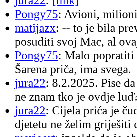
jura22
:
[link]
Pongy75
: Avioni, milion
matijazx
: -- to je bila p
posuditi svoj Mac, al ova
Pongy75
: Malo popratiti
Šarena priča, ima svega.
jura22
: 8.2.2025. Pise d
ne znam tko je ovdje lud
jura22
: Cijela prića je č
djetetu ne želim griješiti