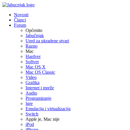
Novosti
Članci
Forum
Općenito
Jabučnjak
Ured za ukradene stvari
Razno
Mac
Hardver
Softver
Mac OS X
Mac OS Classic
Video
Grafika
Internet i mreže
Audio
Programiranje
Igre
Emulacija i virtualizacija
Switch
Apple je, Mac nije
iPod
iPhone