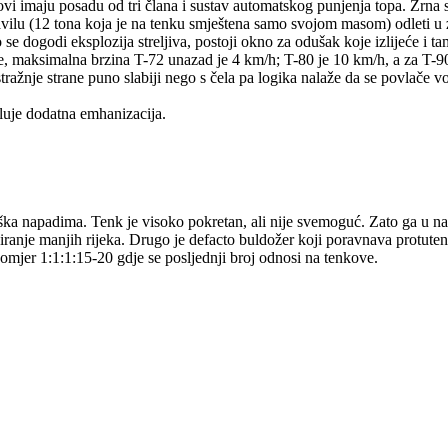
vi imaju posadu od tri člana i sustav automatskog punjenja topa. Zrna s
ilu (12 tona koja je na tenku smještena samo svojom masom) odleti u z
 se dogodi eksplozija streljiva, postoji okno za odušak koje izlijeće i t
me, maksimalna brzina T-72 unazad je 4 km/h; T-80 je 10 km/h, a za T-9
 stražnje strane puno slabiji nego s čela pa logika nalaže da se povlače 
luje dodatna emhanizacija.
ka napadima. Tenk je visoko pokretan, ali nije svemoguć. Zato ga u nap
rsiranje manjih rijeka. Drugo je defacto buldožer koji poravnava protut
e omjer 1:1:1:15-20 gdje se posljednji broj odnosi na tenkove.