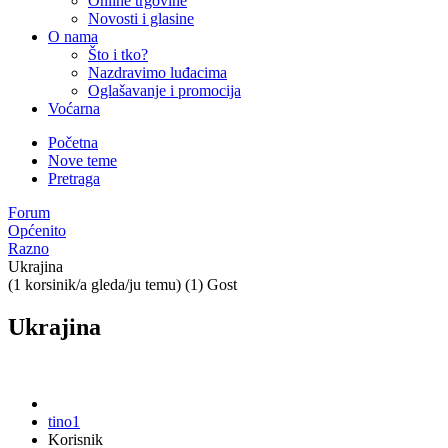
Online trgovine
Novosti i glasine
O nama
Što i tko?
Nazdravimo luđacima
Oglašavanje i promocija
Voćarna
Početna
Nove teme
Pretraga
Forum
Općenito
Razno
Ukrajina
(1 korsinik/a gleda/ju temu) (1) Gost
Ukrajina
tino1
Korisnik