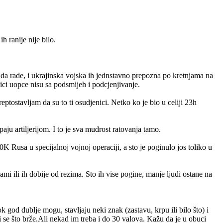
 ranije nije bilo.
 da rade, i ukrajinska vojska ih jednstavno prepozna po kretnjama na
ici uopce nisu sa podsmijeh i podcjenjivanje.
ptostavljam da su to ti osudjenici. Netko ko je bio u celiji 23h
paju artiljerijom. I to je sva mudrost ratovanja tamo.
Rusa u specijalnoj vojnoj operaciji, a sto je poginulo jos toliko u
i ili ih dobije od rezima. Sto ih vise pogine, manje ljudi ostane na
 god dublje mogu, stavljaju neki znak (zastavu, krpu ili bilo što) i
i se što brže.Ali nekad im treba i do 30 valova. Kažu da je u obuci