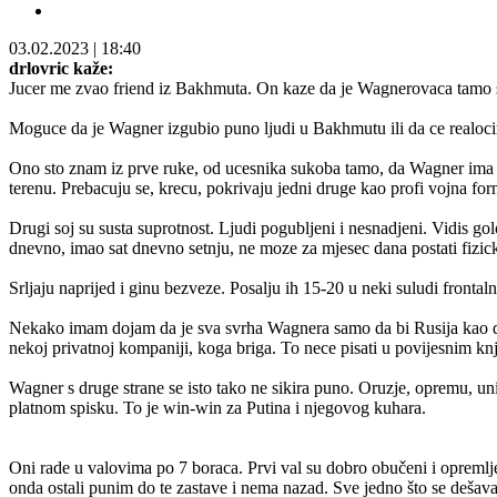
03.02.2023
|
18:40
drlovric kaže:
Jucer me zvao friend iz Bakhmuta. On kaze da je Wagnerovaca tamo sve 
Moguce da je Wagner izgubio puno ljudi u Bakhmutu ili da ce realocira
Ono sto znam iz prve ruke, od ucesnika sukoba tamo, da Wagner ima dvi
terenu. Prebacuju se, krecu, pokrivaju jedni druge kao profi vojna fo
Drugi soj su susta suprotnost. Ljudi pogubljeni i nesnadjeni. Vidis go
dnevno, imao sat dnevno setnju, ne moze za mjesec dana postati fizic
Srljaju naprijed i ginu bezveze. Posalju ih 15-20 u neki suludi frontalni
Nekako imam dojam da je sva svrha Wagnera samo da bi Rusija kao drza
nekoj privatnoj kompaniji, koga briga. To nece pisati u povijesnim knj
Wagner s druge strane se isto tako ne sikira puno. Oruzje, opremu, un
platnom spisku. To je win-win za Putina i njegovog kuhara.
Oni rade u valovima po 7 boraca. Prvi val su dobro obučeni i opremljeni
onda ostali punim do te zastave i nema nazad. Sve jedno što se dešava,