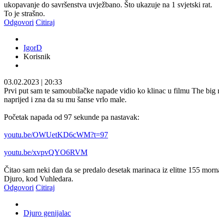
ukopavanje do savršenstva uvježbano. Što ukazuje na 1 svjetski rat.
To je strašno.
Odgovori
Citiraj
IgorD
Korisnik
03.02.2023
|
20:33
Prvi put sam te samoubilačke napade vidio ko klinac u filmu The big r
naprijed i zna da su mu šanse vrlo male.
Početak napada od 97 sekunde pa nastavak:
youtu.be/OWUetKD6cWM?t=97
youtu.be/xvpvQYO6RVM
Čitao sam neki dan da se predalo desetak marinaca iz elitne 155 mornar
Djuro, kod Vuhledara.
Odgovori
Citiraj
Djuro genijalac