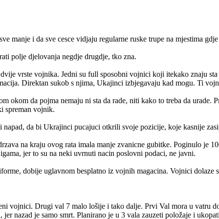
manje i da sve cesce vidjaju regularne ruske trupe na mjestima gdje ih
ti polje djelovanja negdje drugdje, tko zna.
je vrste vojnika. Jedni su full sposobni vojnici koji itekako znaju sta
rmacija. Direktan sukob s njima, Ukajinci izbjegavaju kad mogu. Ti vojn
lom okom da pojma nemaju ni sta da rade, niti kako to treba da urade. Pre
ki spreman vojnik.
 napad, da bi Ukrajinci pucajuci otkrili svoje pozicije, koje kasnije zasi
va na kraju ovog rata imala manje zvanicne gubitke. Poginulo je 100K 
igama, jer to su na neki uvrnuti nacin poslovni podaci, ne javni.
iforme, dobije uglavnom besplatno iz vojnih magacina. Vojnici dolaze sam
 vojnici. Drugi val 7 malo lošije i tako dalje. Prvi Val mora u vatru dok
 jer nazad je samo smrt. Planirano je u 3 vala zauzeti položaje i ukopat