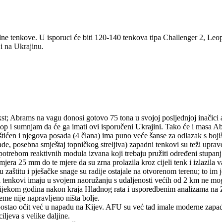
e tenkove. U isporuci će biti 120-140 tenkova tipa Challenger 2, Leopa
ji na Ukrajinu.
kst; Abrams na vagu donosi gotovo 75 tona u svojoj posljednjoj inači
i sumnjam da će ga imati ovi isporučeni Ukrajini. Tako će i masa Abrams
zaštićen i njegova posada (4 člana) ima puno veće šanse za odlazak s b
de, posebna smještaj topničkog streljiva) zapadni tenkovi su teži upra
 upotrebom reaktivnih modula izvana koji trebaju pružiti određeni stupan
era 25 mm do te mjere da su zrna prolazila kroz cijeli tenk i izlazila v
zaštitu i pješačke snage su radije ostajale na otvorenom terenu; to im je
ovi tenkovi imaju u svojem naoružanju s udaljenosti većih od 2 km ne m
su tijekom godina nakon kraja Hladnog rata i usporedbenim analizama na 
jeme nije napravljeno ništa bolje.
e postao očit već u napadu na Kijev. AFU su već tad imale moderne zap
ljeva s velike daljine.