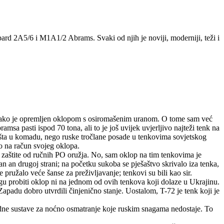
rd 2A5/6 i M1A1/2 Abrams. Svaki od njih je noviji, moderniji, teži i
ci ako je opremljen oklopom s osiromašenim uranom. O tome sam već
a pasti ispod 70 tona, ali to je još uvijek uvjerljivo najteži tenk na
ojišta u komadu, nego ruske tročlane posade u tenkovima sovjetskog
vo na račun svojeg oklopa.
j zaštite od ručnih PO oružja. No, sam oklop na tim tenkovima je
an an drugoj strani; na početku sukoba se pješaštvo skrivalo iza tenka,
 pružalo veće šanse za preživljavanje; tenkovi su bili kao sir.
ogu probiti oklop ni na jednom od ovih tenkova koji dolaze u Ukrajinu.
Zapadu dobro utvrdili činjenično stanje. Uostalom, T-72 je tenk koji je
adne sustave za noćno osmatranje koje ruskim snagama nedostaje. To