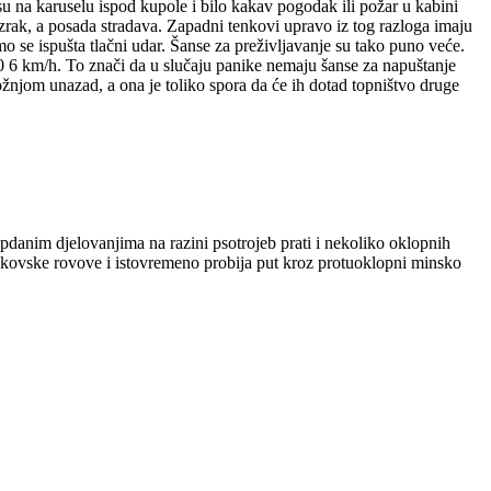
u na karuselu ispod kupole i bilo kakav pogodak ili požar u kabini
rak, a posada stradava. Zapadni tenkovi upravo iz tog razloga imaju
amo se ispušta tlačni udar. Šanse za preživljavanje su tako puno veće.
0 6 km/h. To znači da u slučaju panike nemaju šanse za napuštanje
vožnjom unazad, a ona je toliko spora da će ih dotad topništvo druge
danim djelovanjima na razini psotrojeb prati i nekoliko oklopnih
enkovske rovove i istovremeno probija put kroz protuoklopni minsko