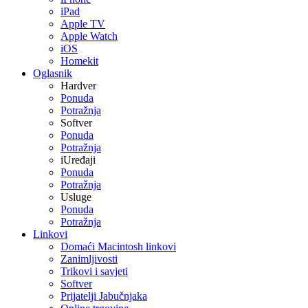
iPad
Apple TV
Apple Watch
iOS
Homekit
Oglasnik
Hardver
Ponuda
Potražnja
Softver
Ponuda
Potražnja
iUređaji
Ponuda
Potražnja
Usluge
Ponuda
Potražnja
Linkovi
Domaći Macintosh linkovi
Zanimljivosti
Trikovi i savjeti
Softver
Prijatelji Jabučnjaka