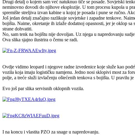
Drugi detalj o kojem sam već natuknuo tiče se posade. Sovjetski tenko
neminovno dovodi do njihove eksplozije. U tom procesu kupola u prav
spremište streljiva izvan kabine u kojoj je posada i pune se ručno. Ako
Još jedan detalj značajno razlikuje sovjetske i zapadne tenkove. Nai
bojišta. Naime, okretanje ih izlaže dodatnoj opasnosti, jer je oklop sa
strane dohvatiti.
No, sam tenk na bojištu nije dovoljan. Uz njega u napredovanju sudje
Ova slika sjajno ilustrira o čemu se radi.
Ovdje vidimo leopard i njegove radne izvedenice koje služe kao podrš
vozila koja imaju logističku namjenu. Jedno nosi sklopivi most za fo
polje, a treće služi izvlačenju oštećenih tenkova s bojišta. U pravilu j
Evo još par slika servisnih oklopnih vozila.
I na koncu i vlastita PZO za snage u napredovanju.