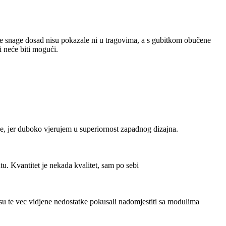
ruske snage dosad nisu pokazale ni u tragovima, a s gubitkom obučene
 neće biti mogući.
ije, jer duboko vjerujem u superiornost zapadnog dizajna.
atu. Kvantitet je nekada kvalitet, sam po sebi
i su te vec vidjene nedostatke pokusali nadomjestiti sa modulima