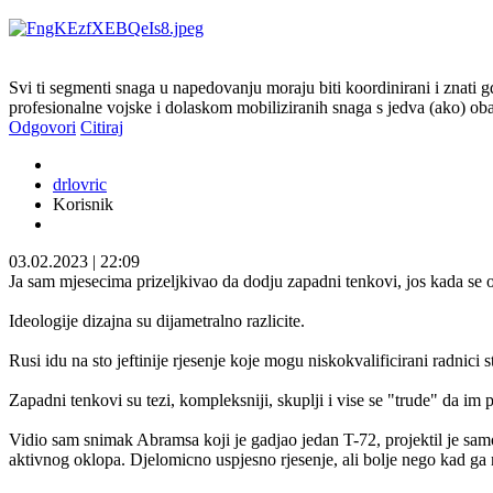
Svi ti segmenti snaga u napedovanju moraju biti koordinirani i znati g
profesionalne vojske i dolaskom mobiliziranih snaga s jedva (ako) o
Odgovori
Citiraj
drlovric
Korisnik
03.02.2023
|
22:09
Ja sam mjesecima prizeljkivao da dodju zapadni tenkovi, jos kada se o 
Ideologije dizajna su dijametralno razlicite.
Rusi idu na sto jeftinije rjesenje koje mogu niskokvalificirani radnici
Zapadni tenkovi su tezi, kompleksniji, skuplji i vise se "trude" da im 
Vidio sam snimak Abramsa koji je gadjao jedan T-72, projektil je samo 
aktivnog oklopa. Djelomicno uspjesno rjesenje, ali bolje nego kad ga