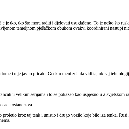
dje je tko, tko što mora raditi i djelovati usuglašeno. To je nešto što 
bavljenom temeljnom pješačkom obukom ovakvi koordinirani nastupi niti
tome i nije javno pricalo. Geek u meni zeli da vidi taj okrsaj tehnolog
 stancati u velikim serijama i to se pokazao kao uspjesno u 2 svjetskom r
posada ostane ziva.
proletio kroz taj tenk i unistio i drugo vozilo koje bilo iza tenka. Rus
 nema.