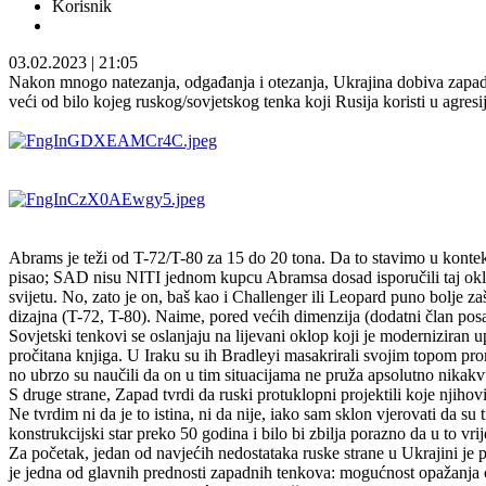
Korisnik
03.02.2023
|
21:05
Nakon mnogo natezanja, odgađanja i otezanja, Ukrajina dobiva zapadn
veći od bilo kojeg ruskog/sovjetskog tenka koji Rusija koristi u agresi
Abrams je teži od T-72/T-80 za 15 do 20 tona. Da to stavimo u konte
pisao; SAD nisu NITI jednom kupcu Abramsa dosad isporučili taj oklop 
svijetu. No, zato je on, baš kao i Challenger ili Leopard puno bolje 
dizajna (T-72, T-80). Naime, pored većih dimenzija (dodatni član posa
Sovjetski tenkovi se oslanjaju na lijevani oklop koji je moderniziran
pročitana knjiga. U Iraku su ih Bradleyi masakrirali svojim topom promj
no ubrzo su naučili da on u tim situacijama ne pruža apsolutno nikakvu 
S druge strane, Zapad tvrdi da ruski protuklopni projektili koje njih
Ne tvrdim ni da je to istina, ni da nije, iako sam sklon vjerovati da 
konstrukcijski star preko 50 godina i bilo bi zbilja porazno da u to vri
Za početak, jedan od navjećih nedostataka ruske strane u Ukrajini j
je jedna od glavnih prednosti zapadnih tenkova: mogućnost opažanja ci