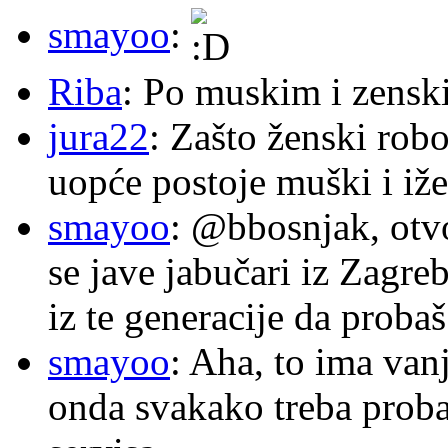
smayoo
:
Riba
: Po muskim i zensk
jura22
: Zašto ženski robo
uopće postoje muški i iže
smayoo
: @bbosnjak, otvo
se jave jabučari iz Zagre
iz te generacije da proba
smayoo
: Aha, to ima van
onda svakako treba proba