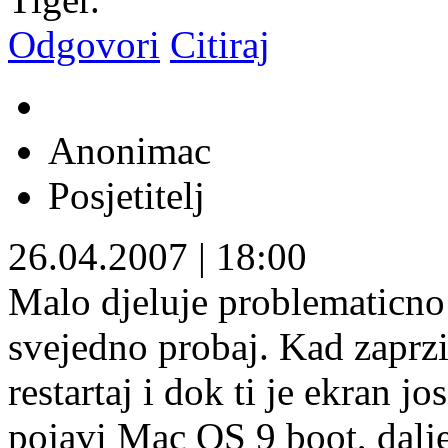
Odgovori
Citiraj
Anonimac
Posjetitelj
26.04.2007
|
18:00
Malo djeluje problematicno 
svejedno probaj. Kad zaprzi
restartaj i dok ti je ekran jo
pojavi Mac OS 9 boot, dalj