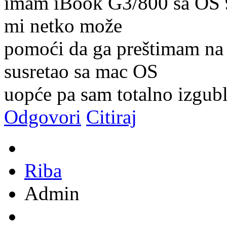
imam iBook G3/800 sa OS 9
mi netko može
pomoći da ga preštimam na 
susretao sa mac OS
uopće pa sam totalno izgubl
Odgovori
Citiraj
Riba
Admin