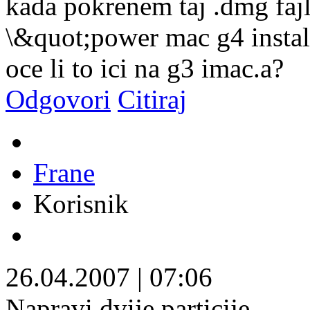
kada pokrenem taj .dmg fajl
\&quot;power mac g4 instal
oce li to ici na g3 imac.a?
Odgovori
Citiraj
Frane
Korisnik
26.04.2007
|
07:06
Napravi dvije particije.