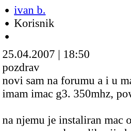
ivan b.
Korisnik
25.04.2007
|
18:50
pozdrav
novi sam na forumu a i u ma
imam imac g3. 350mhz, pow
na njemu je instaliran mac 