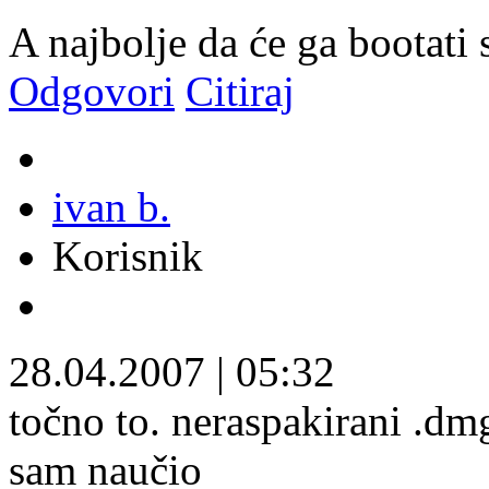
A najbolje da će ga bootati
Odgovori
Citiraj
ivan b.
Korisnik
28.04.2007
|
05:32
točno to. neraspakirani .dm
sam naučio