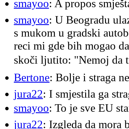
smayoo
: A propos smješt
smayoo
: U Beogradu ulaz
s mukom u gradski autobu
reci mi gde bih mogao da 
skoči ljutito: "Nemoj da 
Bertone
: Bolje i straga 
jura22
: I smjestila ga str
smayoo
: To je sve EU s
jura22
: Izgleda da mora b