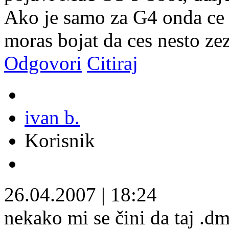
Ako je samo za G4 onda ce t
moras bojat da ces nesto ze
Odgovori
Citiraj
ivan b.
Korisnik
26.04.2007
|
18:24
nekako mi se čini da taj .d