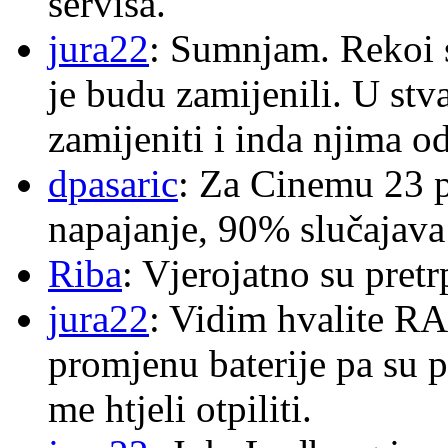
servisa.
jura22
: Sumnjam. Rekoi s
je budu zamijenili. U stva
zamijeniti i inda njima o
dpasaric
: Za Cinemu 23 p
napajanje, 90% slučajava
Riba
: Vjerojatno su pretr
jura22
: Vidim hvalite RA
promjenu baterije pa su p
me htjeli otpiliti.