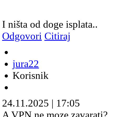
I ništa od doge isplata..
Odgovori
Citiraj
jura22
Korisnik
24.11.2025
|
17:05
A VPN ne moze zavarati?