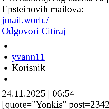
Epsteinovih mailova:
jmail.world/
Odgovori
Citiraj
yvann11
Korisnik
24.11.2025
|
06:54
[quote="Yonkis" post=234