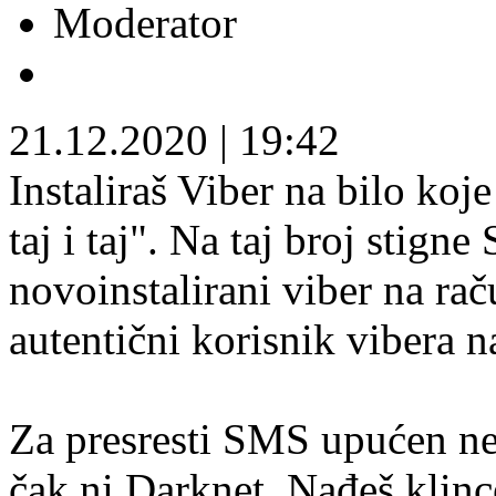
Moderator
21.12.2020
|
19:42
Instaliraš Viber na bilo koj
taj i taj". Na taj broj stig
novoinstalirani viber na raču
autentični korisnik vibera n
Za presresti SMS upućen nek
čak ni Darknet. Nađeš klinc