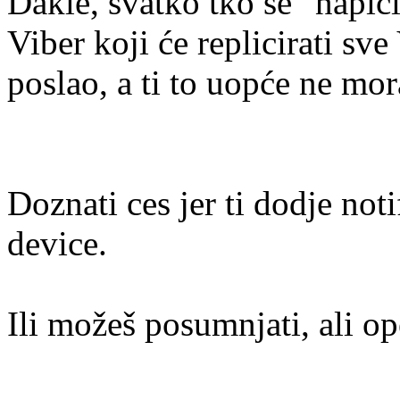
Dakle, svatko tko se "napiči"
Viber koji će replicirati sve
poslao, a ti to uopće ne mor
Doznati ces jer ti dodje noti
device.
Ili možeš posumnjati, ali op