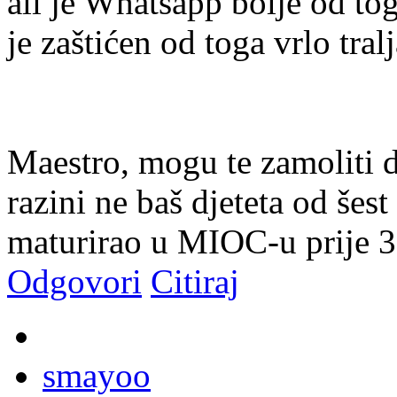
ali je Whatsapp bolje od to
je zaštićen od toga vrlo tral
Maestro, mogu te zamoliti d
razini ne baš djeteta od šes
maturirao u MIOC-u prije 30
Odgovori
Citiraj
smayoo