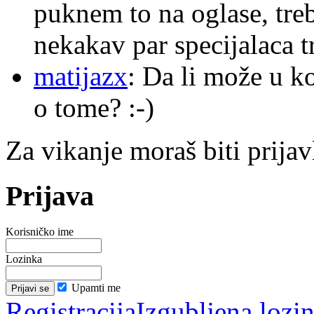
puknem to na oglase, tre
nekakav par specijalaca
matijazx
: Da li može u k
o tome? :-)
Za vikanje moraš biti prijav
Prijava
Korisničko ime
Lozinka
Upamti me
Registracija
Izgubljena lozi