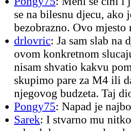
Pongy75
: Meni se čini i
se na bilesnu djecu, ako j
bezobrazno. Ovo mjesto n
drlovric
: Ja sam slab na 
ovom konkretnom slucaju
nisam shvatio kakvu pom
skupimo pare za M4 ili 
njegovog budzeta. Taj dio
Pongy75
: Napad je najbo
Sarek
: I stvarno mu nitko