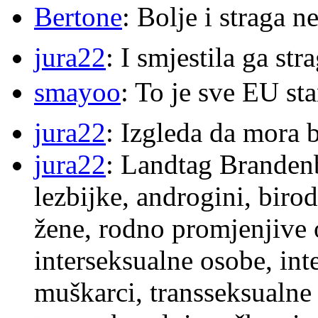
Bertone
: Bolje i straga 
jura22
: I smjestila ga str
smayoo
: To je sve EU s
jura22
: Izgleda da mora b
jura22
: Landtag Brandenb
lezbijke, androgini, biro
žene, rodno promjenjive 
interseksualne osobe, int
muškarci, transseksualne 