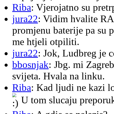
Riba
: Vjerojatno su pretr
jura22
: Vidim hvalite RA
promjenu baterije pa su p
me htjeli otpiliti.
jura22
: Jok, Ludbreg je c
bbosnjak
: Jbg. mi Zagre
svijeta. Hvala na linku.
Riba
: Kad ljudi ne kazi 
U tom slucaju preporu