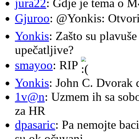
jura22
: Gdje je tema o 
Gjuroo
: @Yonkis: Otvori
Yonkis
: Zašto su plavuše
upečatljive?
smayoo
: RIP
Yonkis
: John C. Dvorak 
1v@n
: Uzmem ih sa sob
za HR
dpasaric
: Pa nemojte baci
su ok očuvani.