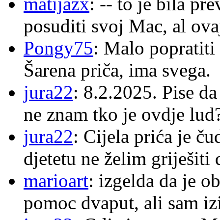
matijazx
: -- to je bila p
posuditi svoj Mac, al ova
Pongy75
: Malo popratiti
Šarena priča, ima svega.
jura22
: 8.2.2025. Pise d
ne znam tko je ovdje lud
jura22
: Cijela prića je č
djetetu ne želim griješiti
marioart
: izgelda da je o
pomoc dvaput, ali sam izi