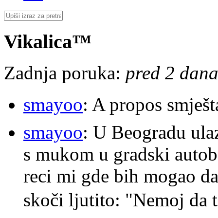
Vikalica™
Zadnja poruka:
pred 2 dana
smayoo
: A propos smješt
smayoo
: U Beogradu ulaz
s mukom u gradski autobu
reci mi gde bih mogao da 
skoči ljutito: "Nemoj da 