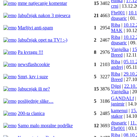
elinka
|
17.1
mme natjecanje komentar
15
3402
crni
|
13.12.
Fbr001
|
10.
Jabučnjak nakon 3 mjeseca
21
4663
dpasaric
|
01
Riba
|
10.12
Marljivi anti-spam
1
2954
MAK
|
10.1
Riba
|
10.12
Jabučnjak opet na TV! :-)
2
2467
dpasaric
|
09
Vanjuška
|
15
Pa kvragu !!!
8
2976
Breed
|
12.1
Riba
|
05.11
newsflashcookie
1
2103
andrej
|
05.1
Riba
|
29.10
Smrt, krv i suze
5
3227
Breed
|
27.1
Djipi
|
22.10
Jabucnjak ili ne?
15
3876
Vanjuška
|
20
GANDALf
|
poslijednje slike…
5
3186
janimir
|
14.
kamenui
|
15
200-ta clanica
5
2485
stakor
|
14.1
dpasaric
|
11
Samo malo moralne podrške
12
3693
Fbr001
|
03.
Riba
|
08.10