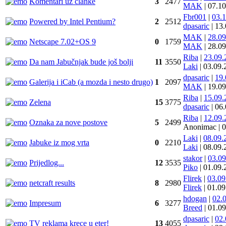
Komentari uz članke
3
2477
MAK
|
07.1
Fbr001
|
03.
Powered by Intel Pentium?
2
2512
dpasaric
|
13
MAK
|
28.0
Netscape 7.02+OS 9
0
1759
MAK
|
28.0
Riba
|
23.09
Da nam Jabučnjak bude još bolji
11
3550
Laki
|
03.09
dpasaric
|
19
Galerija i iCab (a mozda i nesto drugo)
1
2097
MAK
|
19.0
Riba
|
15.09
Zelena
15
3775
dpasaric
|
06
Riba
|
12.09
Oznaka za nove postove
5
2499
Anonimac
|
0
Laki
|
08.09
Jabuke iz mog vrta
0
2210
Laki
|
08.09
stakor
|
03.0
Prijedlog...
12
3535
Piko
|
01.09
Flirek
|
03.0
netcraft results
8
2980
Flirek
|
01.0
hdogan
|
02.
Impresum
6
3277
Breed
|
01.0
dpasaric
|
02
TV reklama krece u eter!
13
4055