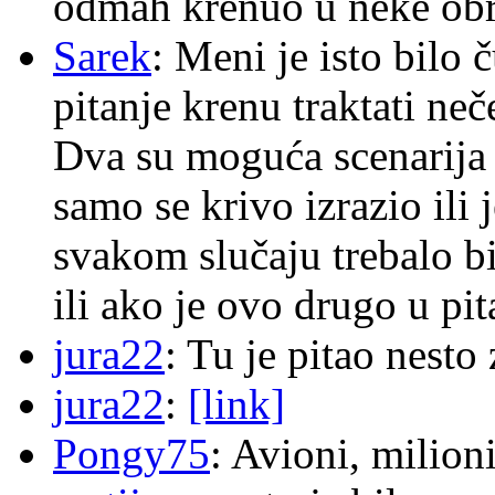
odmah krenuo u neke ob
Sarek
: Meni je isto bilo
pitanje krenu traktati ne
Dva su moguća scenarija 
samo se krivo izrazio ili
svakom slučaju trebalo b
ili ako je ovo drugo u pi
jura22
: Tu je pitao nes
jura22
:
[link]
Pongy75
: Avioni, milion