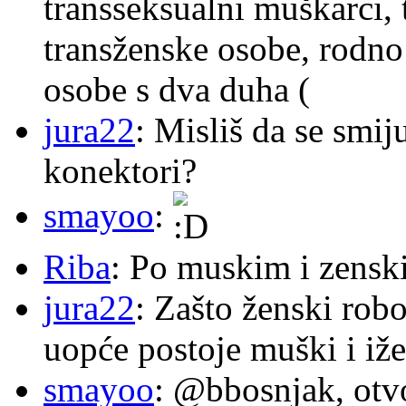
transseksualni muškarci,
transženske osobe, rodno
osobe s dva duha (
jura22
: Misliš da se smij
konektori?
smayoo
:
Riba
: Po muskim i zensk
jura22
: Zašto ženski robo
uopće postoje muški i iže
smayoo
: @bbosnjak, otvo