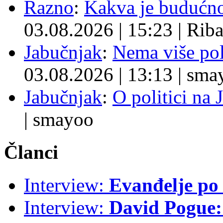
Razno
:
Kakva je budućno
03.08.2026
|
15:23
|
Rib
Jabučnjak
:
Nema više pol
03.08.2026
|
13:13
|
sma
Jabučnjak
:
O politici na 
|
smayoo
Članci
Interview:
Evanđelje p
Interview:
David Pogue: 