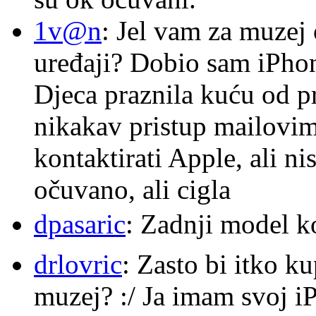
1v@n
: Jel vam za muzej
uređaji? Dobio sam iPhone
Djeca praznila kuću od p
nikakav pristup mailovi
kontaktirati Apple, ali ni
očuvano, ali cigla
dpasaric
: Zadnji model k
drlovric
: Zasto bi itko k
muzej? :/ Ja imam svoj i