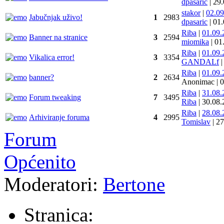
dpasaric
|
29
stakor
|
02.0
Jabučnjak uživo!
1
2983
dpasaric
|
01
Riba
|
01.09
Banner na stranice
3
2594
miomika
|
01
Riba
|
01.09
Vikalica error!
3
3354
GANDALf
|
Riba
|
01.09
banner?
2
2634
Anonimac
|
0
Riba
|
31.08
Forum tweaking
7
3495
Riba
|
30.08
Riba
|
28.08
Arhiviranje foruma
4
2995
Tomislav
|
27
Forum
Općenito
Moderatori:
Bertone
Stranica: