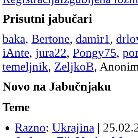
Prisutni jabučari
baka
,
Bertone
,
damir1
,
drlo
iAnte
,
jura22
,
Pongy75
,
po
temeljnik
,
ZeljkoB
, Anonim
Novo na Jabučnjaku
Teme
Razno
:
Ukrajina
|
25.02.