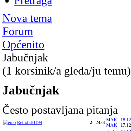
Pretraga
Nova tema
Forum
Općenito
Jabučnjak
(1 korsinik/a gleda/ju temu)
Jabučnjak
Često postavljana pitanja
MAK
|
18.1
Retrobit/TI99
2
2434
MAK
|
17.1