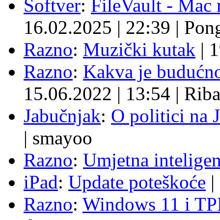
Softver
:
FileVault - Ma
16.02.2025
|
22:39
|
Pon
Razno
:
Muzički kutak
|
1
Razno
:
Kakva je budućno
15.06.2022
|
13:54
|
Rib
Jabučnjak
:
O politici na 
|
smayoo
Razno
:
Umjetna inteligen
iPad
:
Update poteškoće
|
Razno
:
Windows 11 i TP