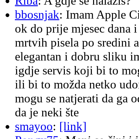
Riba
: A gdje se nalazis?
bbosnjak
: Imam Apple Ci
ok do prije mjesec dana i
mrtvih pisela po sredini a
elegantan i dobru sliku im
igdje servis koji bi to m
ili bi to možda netko ud
mogu se natjerati da ga
da je neki šte
smayoo
:
[link]