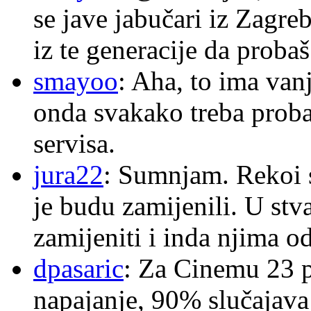
se jave jabučari iz Zagre
iz te generacije da proba
smayoo
: Aha, to ima van
onda svakako treba proba
servisa.
jura22
: Sumnjam. Rekoi s
je budu zamijenili. U stva
zamijeniti i inda njima o
dpasaric
: Za Cinemu 23 p
napajanje, 90% slučajava