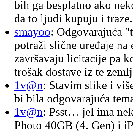
bih ga besplatno ako nek
da to ljudi kupuju i traze.
smayoo
: Odgovarajuća "t
potraži slične uređaje na
završavaju licitacije pa k
trošak dostave iz te zemlj
1v@n
: Stavim slike i vi
bi bila odgovarajuća tema
1v@n
: Psst… jel ima ne
Photo 40GB (4. Gen) i i