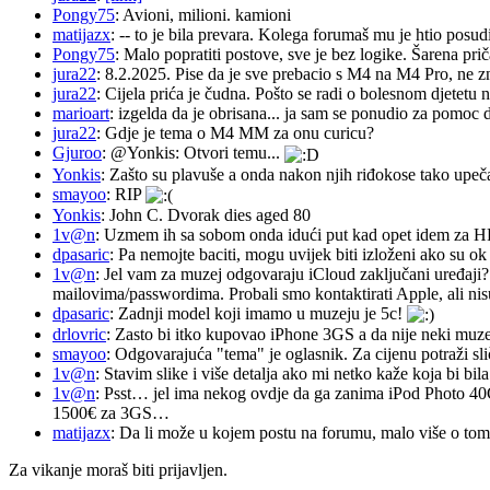
Pongy75
: Avioni, milioni. kamioni
matijazx
: -- to je bila prevara. Kolega forumaš mu je htio posud
Pongy75
: Malo popratiti postove, sve je bez logike. Šarena pri
jura22
: 8.2.2025. Pise da je sve prebacio s M4 na M4 Pro, ne z
jura22
: Cijela prića je čudna. Pošto se radi o bolesnom djetetu n
marioart
: izgelda da je obrisana... ja sam se ponudio za pomoc d
jura22
: Gdje je tema o M4 MM za onu curicu?
Gjuroo
: @Yonkis: Otvori temu...
Yonkis
: Zašto su plavuše a onda nakon njih riđokose tako upeča
smayoo
: RIP
Yonkis
: John C. Dvorak dies aged 80
1v@n
: Uzmem ih sa sobom onda idući put kad opet idem za 
dpasaric
: Pa nemojte baciti, mogu uvijek biti izloženi ako su ok
1v@n
: Jel vam za muzej odgovaraju iCloud zaključani uređaji?
mailovima/passwordima. Probali smo kontaktirati Apple, ali nisu
dpasaric
: Zadnji model koji imamo u muzeju je 5c!
drlovric
: Zasto bi itko kupovao iPhone 3GS a da nije neki muze
smayoo
: Odgovarajuća "tema" je oglasnik. Za cijenu potraži sli
1v@n
: Stavim slike i više detalja ako mi netko kaže koja bi bi
1v@n
: Psst… jel ima nekog ovdje da ga zanima iPod Photo 40
1500€ za 3GS…
matijazx
: Da li može u kojem postu na forumu, malo više o tome
Za vikanje moraš biti prijavljen.