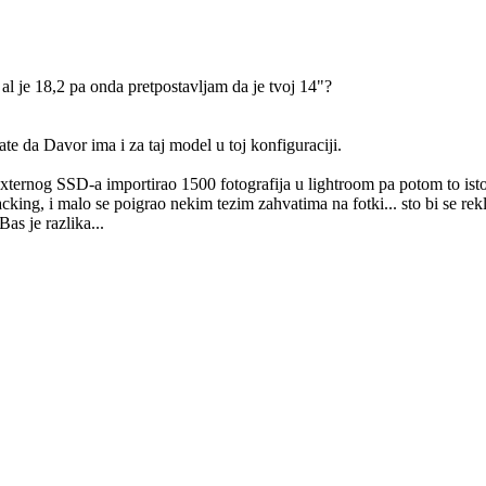
al je 18,2 pa onda pretpostavljam da je tvoj 14"?
ate da Davor ima i za taj model u toj konfiguraciji.
a externog SSD-a importirao 1500 fotografija u lightroom pa potom to is
king, i malo se poigrao nekim tezim zahvatima na fotki... sto bi se reklo
as je razlika...