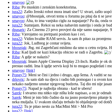
smayoo
:
Riba
: Po muskim i zenskim konektorima.
jura22
: Zašto ženski robot mora imati sise? U stvari, zašto uopć
smayoo
: @bbosnjak, otvori temu u forumu pa pitaj da ti se jave
smayoo
: Aha, to ima vanjsku ciglu za napajanje? Pa da, onda s
jura22
: Sumnjam. Rekoi su neka nabavim nateriju i onda je budu 
dpasaric
: Za Cinemu 23 prvo provjeri da nije samo napajanje, 
Riba
: Vjerojatno su pretrpani poslom kao i svi.
jura22
: Vidim hvalite RAM servis. Ja sam ih pitao za promjenu ba
jura22
: Jok, Ludbreg je centar svijeta.
bbosnjak
: Jbg. mi Zagrebčani mislimo da smo u cetru svijeta. H
Riba
: Kad ljudi ne kazi lokaciju obicno se radi o Zagrebu.
Riba
: A gdje se nalazis?
bbosnjak
: Imam Apple Cinema Display 23-Inch. Radio je ok do pr
prestao raditi. Ima li igdje servis koji bi to mogao pogledati 
smayoo
:
[link]
Pongy75
: Meni se čini i jedno i drugo, app šema. A vaditi se n
drlovric
: Ja sam slab na djecu i radio bih pomogao i u ovom k
nekako nadjemo unutar njegovog budzeta. Taj dio mi nije jasan.
Pongy75
: Napad je najbolja obrana - kad te uberu!
Sarek
: I stvarno mu nitko nije ništa loše napisao, a on je odm
Sarek
: Meni je isto bilo čudno da na jasno postavljeno pitanje 
neka muljaža. U svakom slučaju trebalo bi objašnjenje od dotičn
jura22
: Tu je pitao nesto za MacMini M4 > M4 Pro
jura22
:
[link]