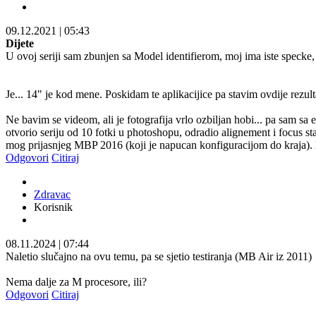
09.12.2021
|
05:43
Dijete
U ovoj seriji sam zbunjen sa Model identifierom, moj ima iste specke, 
Je... 14" je kod mene. Poskidam te aplikacijice pa stavim ovdije rezult
Ne bavim se videom, ali je fotografija vrlo ozbiljan hobi... pa sam s
otvorio seriju od 10 fotki u photoshopu, odradio alignement i focus stac
mog prijasnjeg MBP 2016 (koji je napucan konfiguracijom do kraja). B
Odgovori
Citiraj
Zdravac
Korisnik
08.11.2024
|
07:44
Naletio slučajno na ovu temu, pa se sjetio testiranja (MB Air iz 2011)
Nema dalje za M procesore, ili?
Odgovori
Citiraj