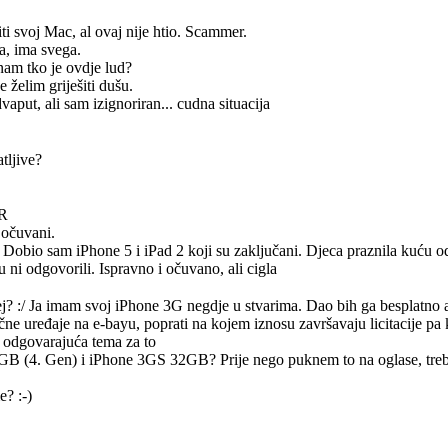
iti svoj Mac, al ovaj nije htio. Scammer.
ča, ima svega.
nam tko je ovdje lud?
e želim griješiti dušu.
vaput, ali sam izignoriran... cudna situacija
tljive?
HR
 očuvani.
 Dobio sam iPhone 5 i iPad 2 koji su zaključani. Djeca praznila kuću 
 ni odgovorili. Ispravno i očuvano, ali cigla
j? :/ Ja imam svoj iPhone 3G negdje u stvarima. Dao bih ga besplatno a
čne uređaje na e-bayu, poprati na kojem iznosu završavaju licitacije pa k
la odgovarajuća tema za to
GB (4. Gen) i iPhone 3GS 32GB? Prije nego puknem to na oglase, treba
? :-)