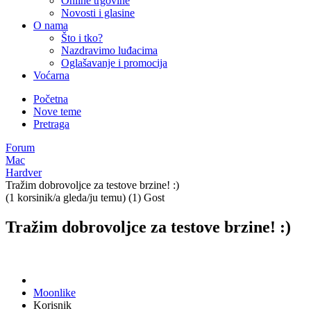
Online trgovine
Novosti i glasine
O nama
Što i tko?
Nazdravimo luđacima
Oglašavanje i promocija
Voćarna
Početna
Nove teme
Pretraga
Forum
Mac
Hardver
Tražim dobrovoljce za testove brzine! :)
(1 korsinik/a gleda/ju temu) (1) Gost
Tražim dobrovoljce za testove brzine! :)
Moonlike
Korisnik