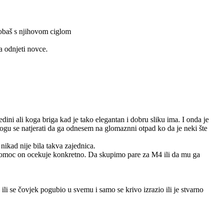
probaš s njihovom ciglom
a odnjeti novce.
ini ali koga briga kad je tako elegantan i dobru sliku ima. I onda je
mogu se natjerati da ga odnesem na glomaznni otpad ko da je neki šte
nikad nije bila takva zajednica.
 pomoc on ocekuje konkretno. Da skupimo pare za M4 ili da mu ga
ili se čovjek pogubio u svemu i samo se krivo izrazio ili je stvarno