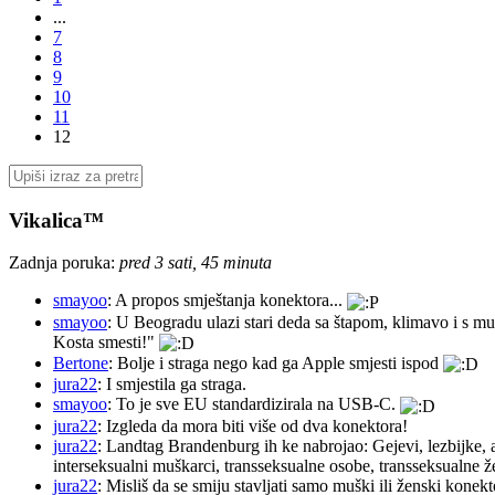
...
7
8
9
10
11
12
Vikalica™
Zadnja poruka:
pred 3 sati, 45 minuta
smayoo
: A propos smještanja konektora...
smayoo
: U Beogradu ulazi stari deda sa štapom, klimavo i s mu
Kosta smesti!"
Bertone
: Bolje i straga nego kad ga Apple smjesti ispod
jura22
: I smjestila ga straga.
smayoo
: To je sve EU standardizirala na USB-C.
jura22
: Izgleda da mora biti više od dva konektora!
jura22
: Landtag Brandenburg ih ke nabrojao: Gejevi, lezbijke, 
interseksualni muškarci, transseksualne osobe, transseksualne 
jura22
: Misliš da se smiju stavljati samo muški ili ženski konekt