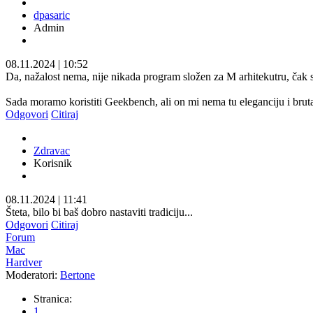
dpasaric
Admin
08.11.2024
|
10:52
Da, nažalost nema, nije nikada program složen za M arhitekutru, čak 
Sada moramo koristiti Geekbench, ali on mi nema tu eleganciju i brutal
Odgovori
Citiraj
Zdravac
Korisnik
08.11.2024
|
11:41
Šteta, bilo bi baš dobro nastaviti tradiciju...
Odgovori
Citiraj
Forum
Mac
Hardver
Moderatori:
Bertone
Stranica:
1