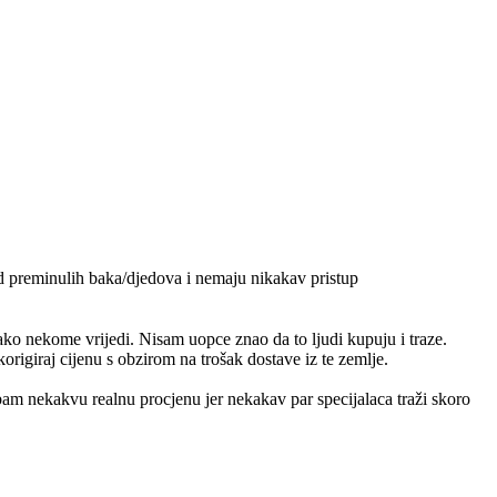
od preminulih baka/djedova i nemaju nikakav pristup
ko nekome vrijedi. Nisam uopce znao da to ljudi kupuju i traze.
origiraj cijenu s obzirom na trošak dostave iz te zemlje.
m nekakvu realnu procjenu jer nekakav par specijalaca traži skoro