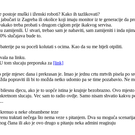
e postoje muški i iženski roboti? Kako ih tazlikovati?
 jabučari iz Zagreba ili okolice koji imaju monitor iz te generacije da 
vakako treba probati s drugom ciglom prije ikakvog servisa.
zamijenili. U stvari, trebao sam je nabaviti, sam zamijeniti i inda njim
90% slučajava bude to.
terije pa su poceli kolutati s ocima. Kao da su me htjeli otpiliti.
vala na linku.
U tom slucaju preporuka za
[link]
ije mjesec dana i prekrasan je. Imao je jednu crtu mrtvih pisela po sred
i možda popraviti ili bi to možda netko udomio pa se time pozabavio. Ne 
a bilesnu djecu, ako je to uopće istina je krajnje bezobrazno. Ovo mjesto 
onkretnom slucaju. Vec sam to radio ovdje. Samo nisam shvatio kakvu
..
ah krenuo u neke obrambene teze
krenu traktati nečega što nema veze s pitanjem. Dva su moguća scenarija 
og člana ili ako je ovo drugo u pitanju neka admini reagiraju