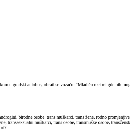
kom u gradski autobus, obrati se vozaču: "Mladiću reci mi gde bih mogao
androgini, birodne osobe, trans muškarci, trans žene, rodno promjenjive
žene, transseksualni muškarci, trans osobe, transmuške osobe, transžen
ori?