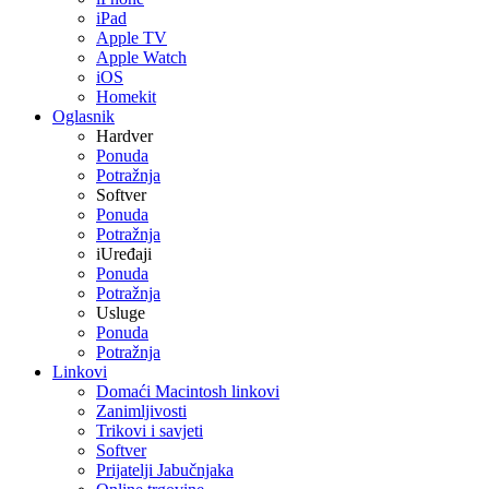
iPad
Apple TV
Apple Watch
iOS
Homekit
Oglasnik
Hardver
Ponuda
Potražnja
Softver
Ponuda
Potražnja
iUređaji
Ponuda
Potražnja
Usluge
Ponuda
Potražnja
Linkovi
Domaći Macintosh linkovi
Zanimljivosti
Trikovi i savjeti
Softver
Prijatelji Jabučnjaka