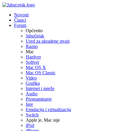
Novosti
Članci
Forum
Općenito
Jabučnjak
Ured za ukradene stvari
Razno
Mac
Hardver
Softver
Mac OS X
Mac OS Classic
Video
Grafika
Internet i mreže
Audio
Programiranje
Igre
Emulacija i virtualizacija
Switch
Apple je, Mac nije
iPod
iPhone